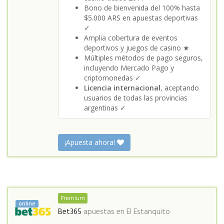
Bono de bienvenida del 100% hasta
$5.000 ARS en apuestas deportivas
✓
Amplia cobertura de eventos
deportivos y juegos de casino ★
Múltiples métodos de pago seguros,
incluyendo Mercado Pago y
criptomonedas ✓
Licencia internacional
, aceptando
usuarios de todas las provincias
argentinas ✓
¡Apuesta ahora!
Premium
online
Bet365
apuestas en
El Estanquito