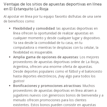
Ventajas de los sitios de apuestas deportivas en línea
en El Estanquito La Rioja
Al apostar en línea por tu equipo favorito disfrutas de una serie
de beneficios como:
Flexibilidad y comodidad
: las apuestas deportivas en
línea ofrecen la oportunidad de realizar apuestas en
cualquier momento y desde cualquier lugar y dispositivo.
Ya sea desde la comodidad de tu casa, en tu
computadora o mientras te desplazas con tu celular, la
flexibilidad es insuperable.
Amplia gama de opciones de apuestas
: Los mejores
proveedores de apuestas deportivas online de La Rioja,
Argentina, ofrecen una enorme oferta de apuestas.
Desde deportes populares como el fútbol y el baloncesto
hasta deportes electrónicos, ¡hay algo para todos los
gustos!
Bonificaciones y promociones atractivas
: Muchos
proveedores de apuestas deportivas en línea atraen a
jugadores nuevos con generosos bonos de bienvenida y a
menudo ofrecen promociones para los clientes
existentes. Estos bonos pueden consistir en apuestas