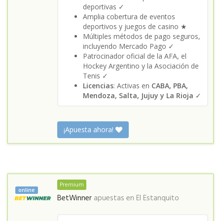
deportivas ✓
Amplia cobertura de eventos
deportivos y juegos de casino ★
Múltiples métodos de pago seguros,
incluyendo Mercado Pago ✓
Patrocinador oficial de la AFA, el
Hockey Argentino y la Asociación de
Tenis ✓
Licencias
: Activas en
CABA, PBA,
Mendoza, Salta, Jujuy y La Rioja
✓
¡Apuesta ahora!
Premium
online
BetWinner
apuestas en
El Estanquito