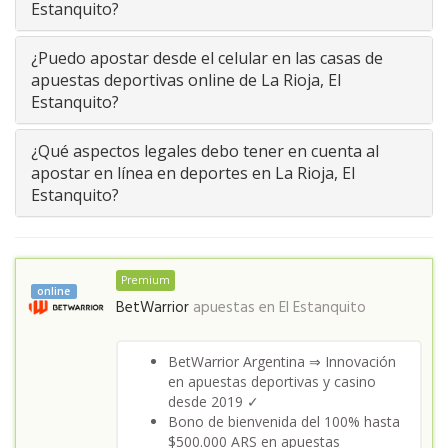
Estanquito?
¿Puedo apostar desde el celular en las casas de
apuestas deportivas online de La Rioja, El
Estanquito?
¿Qué aspectos legales debo tener en cuenta al
apostar en línea en deportes en La Rioja, El
Estanquito?
Premium
online
BetWarrior
apuestas en
El Estanquito
BetWarrior Argentina ⇒ Innovación
en apuestas deportivas y casino
desde 2019 ✓
Bono de bienvenida del 100% hasta
$500.000 ARS en apuestas