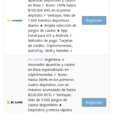
apuestas deportivas y casino
en línea ✓ Bono: 100% hasta
$100.000 ARS en el primer
depósito ✓ Ventajas: Más de
1.000 eventos deportivos
Regístrate
diarios ★ Amplia selección de
juegos de casino ★ App
móvil para iOS y Android ✓
Métodos de pago: Tarjetas
de crédito, Criptomonedas,
AstroPay, Skrill y Neteller ✓
BC.GAME
Argentina ⇒
Innovador apuestas y casino
en línea especializado en
criptomonedas ✓ Bono:
Hasta 360% en los primeros
cuatro depósitos, con un
máximo acumulado de hasta
$220.000 BCD ✓ Ventajas:
Más de 5.000 juegos de
Regístrate
casino disponibles ★
Depósitos y retiros rápidos