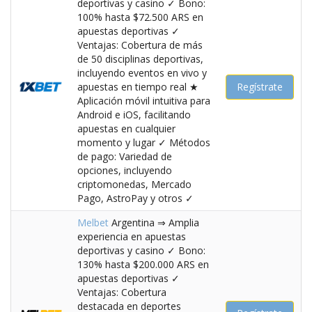
deportivas y casino ✓ Bono:
100% hasta $72.500 ARS en
apuestas deportivas ✓
Ventajas: Cobertura de más
de 50 disciplinas deportivas,
incluyendo eventos en vivo y
apuestas en tiempo real ★
Regístrate
Aplicación móvil intuitiva para
Android e iOS, facilitando
apuestas en cualquier
momento y lugar ✓ Métodos
de pago: Variedad de
opciones, incluyendo
criptomonedas, Mercado
Pago, AstroPay y otros ✓
Melbet
Argentina ⇒ Amplia
experiencia en apuestas
deportivas y casino ✓ Bono:
130% hasta $200.000 ARS en
apuestas deportivas ✓
Ventajas: Cobertura
destacada en deportes