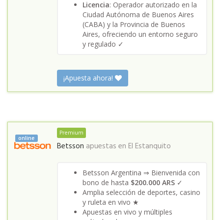
Licencia
: Operador autorizado en la
Ciudad Autónoma de Buenos Aires
(CABA) y la Provincia de Buenos
Aires, ofreciendo un entorno seguro
y regulado ✓
¡Apuesta ahora!
Premium
online
Betsson
apuestas en
El Estanquito
Betsson Argentina ⇒ Bienvenida con
bono de hasta
$200.000 ARS
✓
Amplia selección de deportes, casino
y ruleta en vivo ★
Apuestas en vivo y múltiples