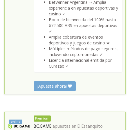
BetWinner Argentina ⇒ Amplia
experiencia en apuestas deportivas y
casino ✓
Bono de bienvenida del 100% hasta
$72.500 ARS en apuestas deportivas
✓
Amplia cobertura de eventos
deportivos y juegos de casino ★
Múltiples métodos de pago seguros,
incluyendo criptomonedas ✓
Licencia internacional emitida por
Curazao ✓
¡Apuesta ahora!
Premium
online
BC.GAME
apuestas en
El Estanquito