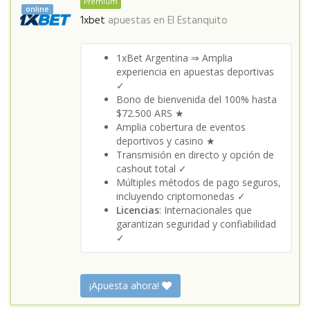
Premium
online
1xbet
apuestas en
El Estanquito
1xBet Argentina ⇒ Amplia
experiencia en apuestas deportivas
✓
Bono de bienvenida del 100% hasta
$72.500 ARS ★
Amplia cobertura de eventos
deportivos y casino ★
Transmisión en directo y opción de
cashout total ✓
Múltiples métodos de pago seguros,
incluyendo criptomonedas ✓
Licencias
: Internacionales que
garantizan seguridad y confiabilidad
✓
¡Apuesta ahora!