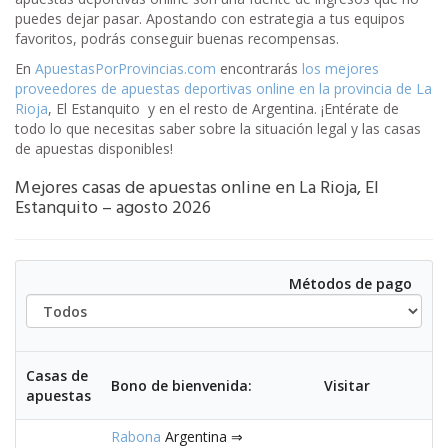
puedes dejar pasar. Apostando con estrategia a tus equipos
favoritos, podrás conseguir buenas recompensas.
En
ApuestasPorProvincias.com
encontrarás
los mejores
proveedores de apuestas deportivas online en la provincia de La
Rioja
, El Estanquito y en el resto de Argentina. ¡Entérate de
todo lo que necesitas saber sobre la situación legal y las casas
de apuestas disponibles!
Mejores casas de apuestas online en La Rioja, El
Estanquito – agosto 2026
Métodos de pago
Casas de
Bono de bienvenida:
Visitar
apuestas
Rabona
Argentina ⇒