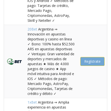
iOS y Android ✓ Métodos de
pago: Tarjetas de crédito,
Mercado Pago,
Criptomonedas, AstroPay,
Skrill y Neteller ✓
20Bet
Argentina ⇒
Innovación en apuestas
deportivas y casino en línea
✓ Bono: 100% hasta $52.500
ARS en apuestas deportivas
✓ Ventajas: Gran variedad de
deportes y mercados de
Regístrate
apuestas ★ Más de 4.000
juegos de casino ★ App
móvil intuitiva para Android e
iOS ✓ Métodos de pago:
Mercado Pago, AstroPay,
Criptomonedas, Tarjetas de
crédito y débito ✓
1xBet
Argentina ⇒ Amplia
experiencia en apuestas