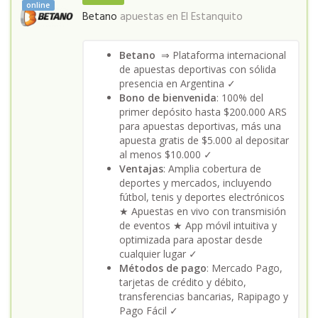
online
Betano
apuestas en
El Estanquito
Betano
⇒ Plataforma internacional
de apuestas deportivas con sólida
presencia en Argentina ✓
Bono de bienvenida
: 100% del
primer depósito hasta $200.000 ARS
para apuestas deportivas, más una
apuesta gratis de $5.000 al depositar
al menos $10.000 ✓
Ventajas
: Amplia cobertura de
deportes y mercados, incluyendo
fútbol, tenis y deportes electrónicos
★ Apuestas en vivo con transmisión
de eventos ★ App móvil intuitiva y
optimizada para apostar desde
cualquier lugar ✓
Métodos de pago
: Mercado Pago,
tarjetas de crédito y débito,
transferencias bancarias, Rapipago y
Pago Fácil ✓