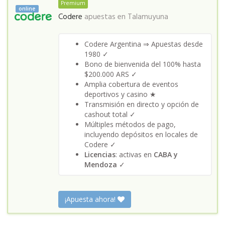
Premium
online
Codere
apuestas en
Talamuyuna
Codere Argentina ⇒ Apuestas desde
1980 ✓
Bono de bienvenida del 100% hasta
$200.000 ARS ✓
Amplia cobertura de eventos
deportivos y casino ★
Transmisión en directo y opción de
cashout total ✓
Múltiples métodos de pago,
incluyendo depósitos en locales de
Codere ✓
Licencias
: activas en
CABA y
Mendoza
✓
¡Apuesta ahora!