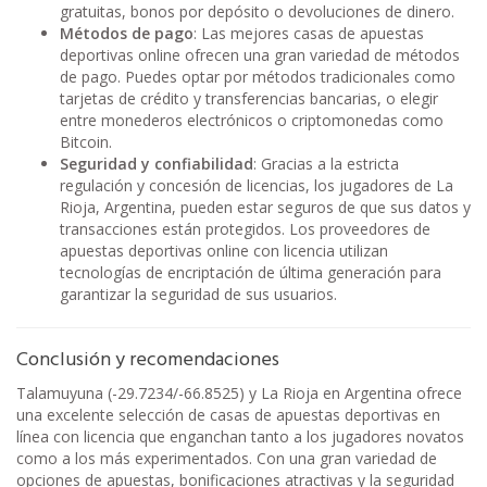
gratuitas, bonos por depósito o devoluciones de dinero.
Métodos de pago
: Las mejores casas de apuestas
deportivas online ofrecen una gran variedad de métodos
de pago. Puedes optar por métodos tradicionales como
tarjetas de crédito y transferencias bancarias, o elegir
entre monederos electrónicos o criptomonedas como
Bitcoin.
Seguridad y confiabilidad
: Gracias a la estricta
regulación y concesión de licencias, los jugadores de La
Rioja, Argentina, pueden estar seguros de que sus datos y
transacciones están protegidos. Los proveedores de
apuestas deportivas online con licencia utilizan
tecnologías de encriptación de última generación para
garantizar la seguridad de sus usuarios.
Conclusión y recomendaciones
Talamuyuna (-29.7234/-66.8525) y La Rioja en Argentina ofrece
una excelente selección de casas de apuestas deportivas en
línea con licencia que enganchan tanto a los jugadores novatos
como a los más experimentados. Con una gran variedad de
opciones de apuestas, bonificaciones atractivas y la seguridad