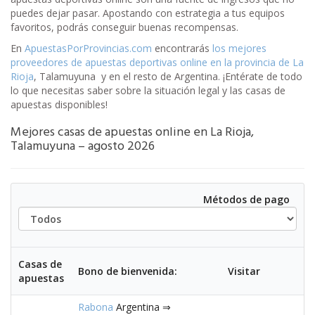
puedes dejar pasar. Apostando con estrategia a tus equipos
favoritos, podrás conseguir buenas recompensas.
En
ApuestasPorProvincias.com
encontrarás
los mejores
proveedores de apuestas deportivas online en la provincia de La
Rioja
, Talamuyuna y en el resto de Argentina. ¡Entérate de todo
lo que necesitas saber sobre la situación legal y las casas de
apuestas disponibles!
Mejores casas de apuestas online en La Rioja,
Talamuyuna – agosto 2026
Métodos de pago
Casas de
Bono de bienvenida:
Visitar
apuestas
Rabona
Argentina ⇒