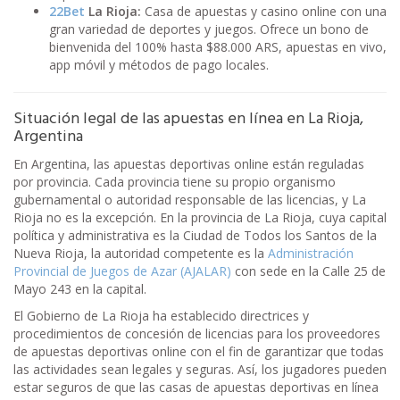
22Bet
La Rioja:
Casa de apuestas y casino online con una
gran variedad de deportes y juegos. Ofrece un bono de
bienvenida del 100% hasta $88.000 ARS, apuestas en vivo,
app móvil y métodos de pago locales.
Situación legal de las apuestas en línea en La Rioja,
Argentina
En Argentina, las apuestas deportivas online están reguladas
por provincia. Cada provincia tiene su propio organismo
gubernamental o autoridad responsable de las licencias, y La
Rioja no es la excepción. En la provincia de La Rioja, cuya capital
política y administrativa es la Ciudad de Todos los Santos de la
Nueva Rioja, la autoridad competente es la
Administración
Provincial de Juegos de Azar (AJALAR)
con sede en la Calle 25 de
Mayo 243 en la capital.
El Gobierno de La Rioja ha establecido directrices y
procedimientos de concesión de licencias para los proveedores
de apuestas deportivas online con el fin de garantizar que todas
las actividades sean legales y seguras. Así, los jugadores pueden
estar seguros de que las casas de apuestas deportivas en línea