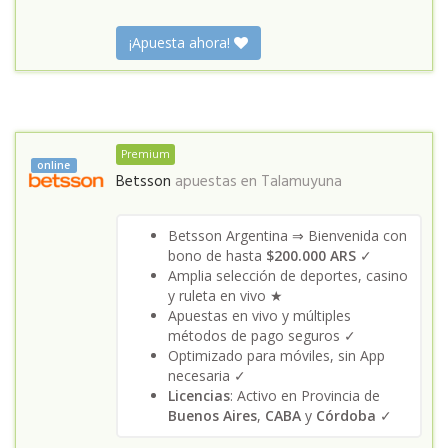
¡Apuesta ahora!
Premium
online
Betsson
apuestas en
Talamuyuna
Betsson Argentina ⇒ Bienvenida con
bono de hasta
$200.000 ARS
✓
Amplia selección de deportes, casino
y ruleta en vivo ★
Apuestas en vivo y múltiples
métodos de pago seguros ✓
Optimizado para móviles, sin App
necesaria ✓
Licencias
: Activo en Provincia de
Buenos Aires
,
CABA
y
Córdoba
✓