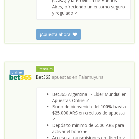
(CABA) y la Provincia de Buenos
Aires, ofreciendo un entorno seguro
y regulado ✓
¡Apuesta ahora!
Premium
online
Bet365
apuestas en
Talamuyuna
Bet365 Argentina ⇒ Líder Mundial en
Apuestas Online ✓
Bono de bienvenida del
100% hasta
$25.000 ARS
en créditos de apuesta
✓
Depósito mínimo de $500 ARS para
activar el bono ★
Acceso a transmisiones en directo y