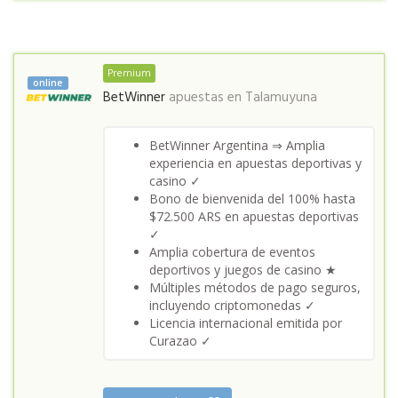
Premium
online
BetWinner
apuestas en
Talamuyuna
BetWinner Argentina ⇒ Amplia
experiencia en apuestas deportivas y
casino ✓
Bono de bienvenida del 100% hasta
$72.500 ARS en apuestas deportivas
✓
Amplia cobertura de eventos
deportivos y juegos de casino ★
Múltiples métodos de pago seguros,
incluyendo criptomonedas ✓
Licencia internacional emitida por
Curazao ✓