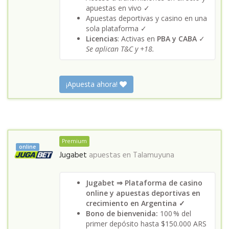
apuestas en vivo ✓
Apuestas deportivas y casino en una
sola plataforma ✓
Licencias
: Activas en
PBA y CABA
✓
Se aplican T&C y +18.
¡Apuesta ahora!
Premium
online
Jugabet
apuestas en
Talamuyuna
Jugabet ⇒ Plataforma de casino
online y apuestas deportivas en
crecimiento en Argentina ✓
Bono de bienvenida:
100 % del
primer depósito hasta $150.000 ARS