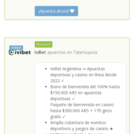
¡Apuesta ahora!
Premium
online
IviBet
apuestas en
Talamuyuna
IviBet Argentina ⇒ Apuestas
deportivas y casino en línea desde
2022 ✓
Bono de bienvenida del 100% hasta
$150.000 ARS en apuestas
deportivas ✓
Paquete de bienvenida en casino
hasta $300.000 ARS + 170 giros
gratis ✓
Amplía cobertura de eventos
deportivos y juegos de casino ★