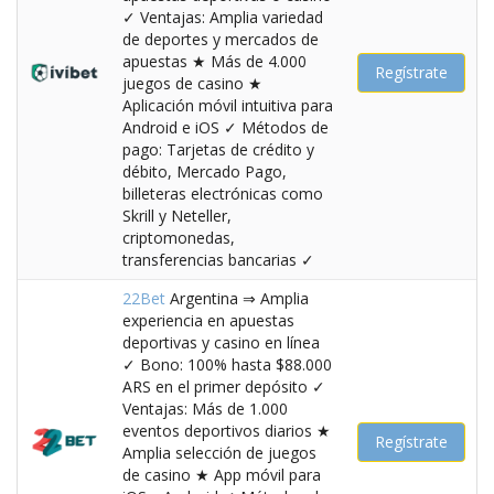
✓ Ventajas: Amplia variedad
de deportes y mercados de
apuestas ★ Más de 4.000
Regístrate
juegos de casino ★
Aplicación móvil intuitiva para
Android e iOS ✓ Métodos de
pago: Tarjetas de crédito y
débito, Mercado Pago,
billeteras electrónicas como
Skrill y Neteller,
criptomonedas,
transferencias bancarias ✓
22Bet
Argentina ⇒ Amplia
experiencia en apuestas
deportivas y casino en línea
✓ Bono: 100% hasta $88.000
ARS en el primer depósito ✓
Ventajas: Más de 1.000
eventos deportivos diarios ★
Regístrate
Amplia selección de juegos
de casino ★ App móvil para