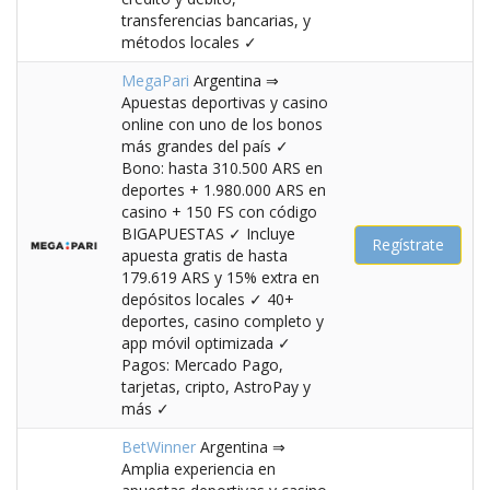
transferencias bancarias, y
métodos locales ✓
MegaPari
Argentina ⇒
Apuestas deportivas y casino
online con uno de los bonos
más grandes del país ✓
Bono: hasta 310.500 ARS en
deportes + 1.980.000 ARS en
casino + 150 FS con código
BIGAPUESTAS ✓ Incluye
Regístrate
apuesta gratis de hasta
179.619 ARS y 15% extra en
depósitos locales ✓ 40+
deportes, casino completo y
app móvil optimizada ✓
Pagos: Mercado Pago,
tarjetas, cripto, AstroPay y
más ✓
BetWinner
Argentina ⇒
Amplia experiencia en