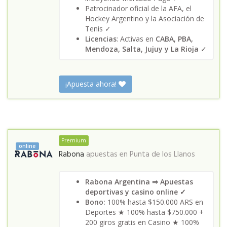
Patrocinador oficial de la AFA, el
Hockey Argentino y la Asociación de
Tenis ✓
Licencias
: Activas en
CABA, PBA,
Mendoza, Salta, Jujuy y La Rioja
✓
¡Apuesta ahora!
Premium
online
Rabona
apuestas en
Punta de los Llanos
Rabona Argentina ⇒ Apuestas
deportivas y casino online ✓
Bono:
100% hasta $150.000 ARS en
Deportes ★ 100% hasta $750.000 +
200 giros gratis en Casino ★ 100%