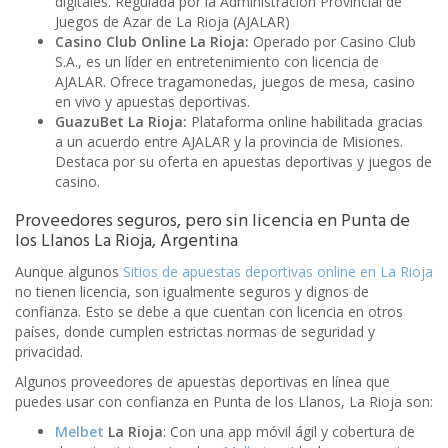
digitales. Regulada por la Administración Provincial de
Juegos de Azar de La Rioja (AJALAR)
Casino Club Online La Rioja:
Operado por Casino Club
S.A., es un líder en entretenimiento con licencia de
AJALAR. Ofrece tragamonedas, juegos de mesa, casino
en vivo y apuestas deportivas.
GuazuBet La Rioja:
Plataforma online habilitada gracias
a un acuerdo entre AJALAR y la provincia de Misiones.
Destaca por su oferta en apuestas deportivas y juegos de
casino.
Proveedores seguros, pero sin licencia en Punta de
los Llanos La Rioja, Argentina
Aunque algunos
Sitios de apuestas deportivas online en La Rioja
no tienen licencia, son igualmente seguros y dignos de
confianza. Esto se debe a que cuentan con licencia en otros
países, donde cumplen estrictas normas de seguridad y
privacidad.
Algunos proveedores de apuestas deportivas en línea que
puedes usar con confianza en Punta de los Llanos, La Rioja son:
Melbet
La Rioja
: Con una app móvil ágil y cobertura de