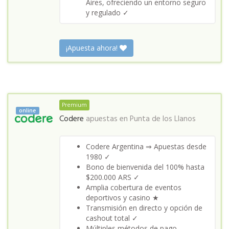
Aires, ofreciendo un entorno seguro
y regulado ✓
¡Apuesta ahora!
Premium
online
Codere
apuestas en
Punta de los Llanos
Codere Argentina ⇒ Apuestas desde
1980 ✓
Bono de bienvenida del 100% hasta
$200.000 ARS ✓
Amplia cobertura de eventos
deportivos y casino ★
Transmisión en directo y opción de
cashout total ✓
Múltiples métodos de pago,