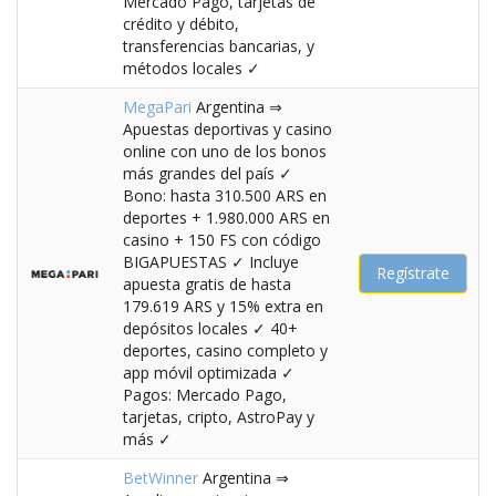
Mercado Pago, tarjetas de
crédito y débito,
transferencias bancarias, y
métodos locales ✓
MegaPari
Argentina ⇒
Apuestas deportivas y casino
online con uno de los bonos
más grandes del país ✓
Bono: hasta 310.500 ARS en
deportes + 1.980.000 ARS en
casino + 150 FS con código
BIGAPUESTAS ✓ Incluye
Regístrate
apuesta gratis de hasta
179.619 ARS y 15% extra en
depósitos locales ✓ 40+
deportes, casino completo y
app móvil optimizada ✓
Pagos: Mercado Pago,
tarjetas, cripto, AstroPay y
más ✓
BetWinner
Argentina ⇒