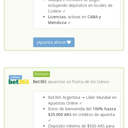
incluyendo depósitos en locales de
Codere ✓
Licencias
: activas en
CABA y
Mendoza
✓
¡Apuesta ahora!
Premium
online
Bet365
apuestas en
Punta de los Llanos
Bet365 Argentina ⇒ Líder Mundial en
Apuestas Online ✓
Bono de bienvenida del
100% hasta
$25.000 ARS
en créditos de apuesta
✓
Depósito mínimo de $500 ARS para