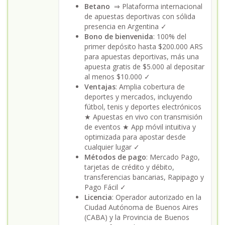
Betano
⇒ Plataforma internacional
de apuestas deportivas con sólida
presencia en Argentina ✓
Bono de bienvenida
: 100% del
primer depósito hasta $200.000 ARS
para apuestas deportivas, más una
apuesta gratis de $5.000 al depositar
al menos $10.000 ✓
Ventajas
: Amplia cobertura de
deportes y mercados, incluyendo
fútbol, tenis y deportes electrónicos
★ Apuestas en vivo con transmisión
de eventos ★ App móvil intuitiva y
optimizada para apostar desde
cualquier lugar ✓
Métodos de pago
: Mercado Pago,
tarjetas de crédito y débito,
transferencias bancarias, Rapipago y
Pago Fácil ✓
Licencia
: Operador autorizado en la
Ciudad Autónoma de Buenos Aires
(CABA) y la Provincia de Buenos