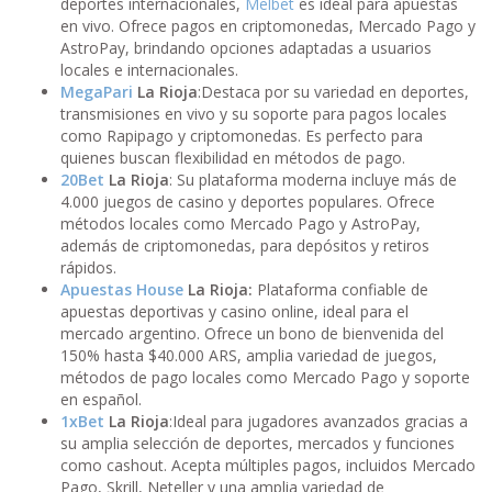
deportes internacionales,
Melbet
es ideal para apuestas
en vivo. Ofrece pagos en criptomonedas, Mercado Pago y
AstroPay, brindando opciones adaptadas a usuarios
locales e internacionales.
MegaPari
La Rioja
:Destaca por su variedad en deportes,
transmisiones en vivo y su soporte para pagos locales
como Rapipago y criptomonedas. Es perfecto para
quienes buscan flexibilidad en métodos de pago.
20Bet
La Rioja
: Su plataforma moderna incluye más de
4.000 juegos de casino y deportes populares. Ofrece
métodos locales como Mercado Pago y AstroPay,
además de criptomonedas, para depósitos y retiros
rápidos.
Apuestas House
La Rioja:
Plataforma confiable de
apuestas deportivas y casino online, ideal para el
mercado argentino. Ofrece un bono de bienvenida del
150% hasta $40.000 ARS, amplia variedad de juegos,
métodos de pago locales como Mercado Pago y soporte
en español.
1xBet
La Rioja
:Ideal para jugadores avanzados gracias a
su amplia selección de deportes, mercados y funciones
como cashout. Acepta múltiples pagos, incluidos Mercado
Pago, Skrill, Neteller y una amplia variedad de