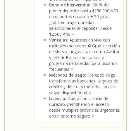
Bono de bienvenida:
100 % del
primer depósito hasta $150.000 ARS
en deportes o casino + 50 giros
gratis en tragamonedas
seleccionadas al depositar desde
$2.500 ARS ✓
Ventajas:
Apuestas en vivo con
múltiples mercados ⚽ Gran selección
de slots y juegos crash como Aviator
y JetX ★ Bonos constantes y
programa de fidelidad para usuarios
frecuentes ✓
Métodos de pago:
Mercado Pago,
transferencias bancarias, tarjetas de
crédito y débito, y métodos locales
según disponibilidad ✓
Licencia:
Opera con licencia de
Curazao, permitiendo el acceso
desde múltiples provincias argentinas
en un entorno seguro ✓