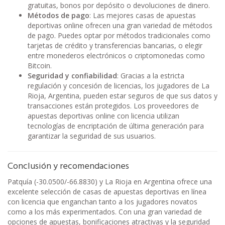
gratuitas, bonos por depósito o devoluciones de dinero.
Métodos de pago
: Las mejores casas de apuestas
deportivas online ofrecen una gran variedad de métodos
de pago. Puedes optar por métodos tradicionales como
tarjetas de crédito y transferencias bancarias, o elegir
entre monederos electrónicos o criptomonedas como
Bitcoin.
Seguridad y confiabilidad
: Gracias a la estricta
regulación y concesión de licencias, los jugadores de La
Rioja, Argentina, pueden estar seguros de que sus datos y
transacciones están protegidos. Los proveedores de
apuestas deportivas online con licencia utilizan
tecnologías de encriptación de última generación para
garantizar la seguridad de sus usuarios.
Conclusión y recomendaciones
Patquía (-30.0500/-66.8830) y La Rioja en Argentina ofrece una
excelente selección de casas de apuestas deportivas en línea
con licencia que enganchan tanto a los jugadores novatos
como a los más experimentados. Con una gran variedad de
opciones de apuestas, bonificaciones atractivas y la seguridad