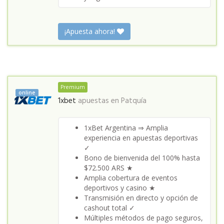
¡Apuesta ahora!
Premium
online
1xbet
apuestas en
Patquía
1xBet Argentina ⇒ Amplia
experiencia en apuestas deportivas
✓
Bono de bienvenida del 100% hasta
$72.500 ARS ★
Amplia cobertura de eventos
deportivos y casino ★
Transmisión en directo y opción de
cashout total ✓
Múltiples métodos de pago seguros,