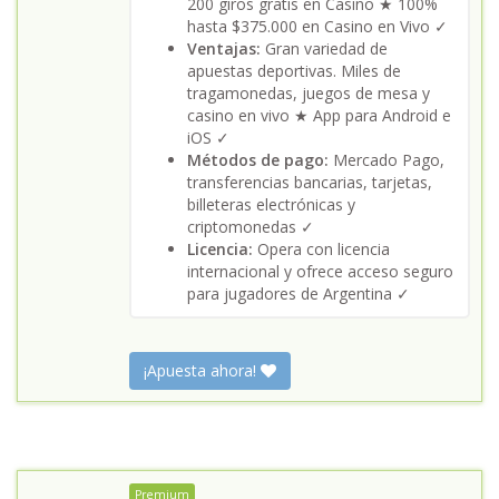
200 giros gratis en Casino ★ 100%
hasta $375.000 en Casino en Vivo ✓
Ventajas:
Gran variedad de
apuestas deportivas. Miles de
tragamonedas, juegos de mesa y
casino en vivo ★ App para Android e
iOS ✓
Métodos de pago:
Mercado Pago,
transferencias bancarias, tarjetas,
billeteras electrónicas y
criptomonedas ✓
Licencia:
Opera con licencia
internacional y ofrece acceso seguro
para jugadores de Argentina ✓
¡Apuesta ahora!
Premium