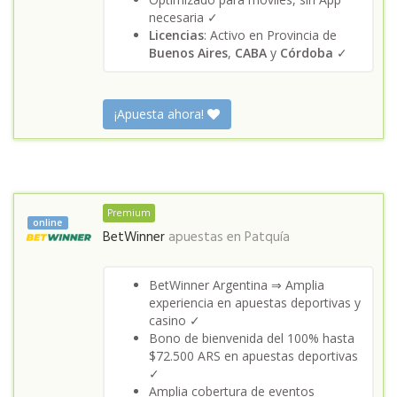
necesaria ✓
Licencias
: Activo en Provincia de
Buenos Aires
,
CABA
y
Córdoba
✓
¡Apuesta ahora!
Premium
online
BetWinner
apuestas en
Patquía
BetWinner Argentina ⇒ Amplia
experiencia en apuestas deportivas y
casino ✓
Bono de bienvenida del 100% hasta
$72.500 ARS en apuestas deportivas
✓
Amplia cobertura de eventos