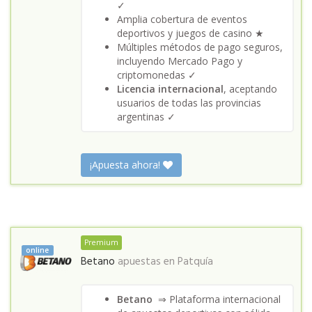
✓
Amplia cobertura de eventos
deportivos y juegos de casino ★
Múltiples métodos de pago seguros,
incluyendo Mercado Pago y
criptomonedas ✓
Licencia internacional
, aceptando
usuarios de todas las provincias
argentinas ✓
¡Apuesta ahora!
Premium
online
Betano
apuestas en
Patquía
Betano
⇒ Plataforma internacional