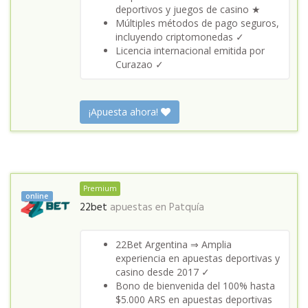
deportivos y juegos de casino ★
Múltiples métodos de pago seguros,
incluyendo criptomonedas ✓
Licencia internacional emitida por
Curazao ✓
¡Apuesta ahora!
Premium
online
22bet
apuestas en
Patquía
22Bet Argentina ⇒ Amplia
experiencia en apuestas deportivas y
casino desde 2017 ✓
Bono de bienvenida del 100% hasta
$5.000 ARS en apuestas deportivas