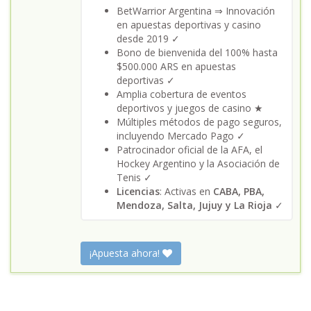
BetWarrior Argentina ⇒ Innovación
en apuestas deportivas y casino
desde 2019 ✓
Bono de bienvenida del 100% hasta
$500.000 ARS en apuestas
deportivas ✓
Amplia cobertura de eventos
deportivos y juegos de casino ★
Múltiples métodos de pago seguros,
incluyendo Mercado Pago ✓
Patrocinador oficial de la AFA, el
Hockey Argentino y la Asociación de
Tenis ✓
Licencias
: Activas en
CABA, PBA,
Mendoza, Salta, Jujuy y La Rioja
✓
¡Apuesta ahora!