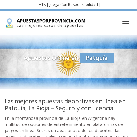
Skip
| +18 | Juega Con Responsabilidad |
to
main
content
Toggl
navig
Apuestas Online en
Patquía
Las mejores apuestas deportivas en línea en
Patquía, La Rioja – Seguro y con licencia
En la montañosa provincia de La Rioja en Argentina hay
multitud de opciones de entretenimiento en plataformas de
juegos en línea. Si eres un apasionado de los deportes, las
apuestas deportivas online son una fuente de ingresos que no