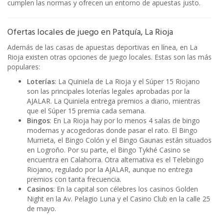
cumplen las normas y ofrecen un entorno de apuestas justo.
Ofertas locales de juego en Patquía, La Rioja
Además de las casas de apuestas deportivas en línea, en La
Rioja existen otras opciones de juego locales. Estas son las más
populares:
Loterías
: La Quiniela de La Rioja y el Súper 15 Riojano
son las principales loterías legales aprobadas por la
AJALAR. La Quiniela entrega premios a diario, mientras
que el Súper 15 premia cada semana.
Bingos
: En La Rioja hay por lo menos 4 salas de bingo
modernas y acogedoras donde pasar el rato. El Bingo
Murrieta, el Bingo Colón y el Bingo Gaunas están situados
en Logroño. Por su parte, el Bingo Tykhé Casino se
encuentra en Calahorra. Otra alternativa es el Telebingo
Riojano, regulado por la AJALAR, aunque no entrega
premios con tanta frecuencia.
Casinos
: En la capital son célebres los casinos Golden
Night en la Av. Pelagio Luna y el Casino Club en la calle 25
de mayo.