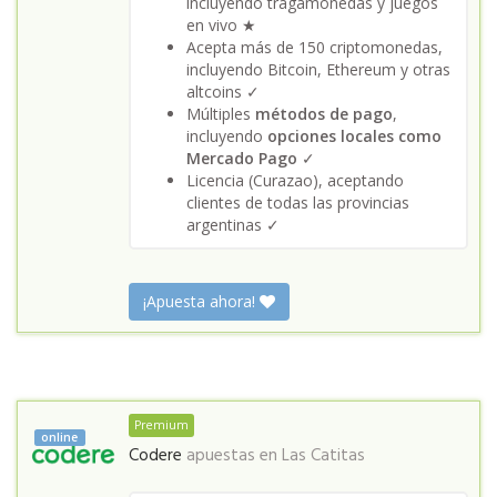
incluyendo tragamonedas y juegos
en vivo ★
Acepta más de 150 criptomonedas,
incluyendo Bitcoin, Ethereum y otras
altcoins ✓
Múltiples
métodos de pago
,
incluyendo
opciones locales como
Mercado Pago
✓
Licencia (Curazao), aceptando
clientes de todas las provincias
argentinas ✓
¡Apuesta ahora!
Premium
online
Codere
apuestas en
Las Catitas