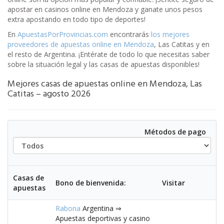
apostar en casinos online en Mendoza y ganate unos pesos
extra apostando en todo tipo de deportes!
En
ApuestasPorProvincias.com
encontrarás
los mejores
proveedores de apuestas online en Mendoza
, Las Catitas y en
el resto de Argentina. ¡Entérate de todo lo que necesitas saber
sobre la situación legal y las casas de apuestas disponibles!
Mejores casas de apuestas online en Mendoza, Las
Catitas – agosto 2026
Métodos de pago
Casas de
Bono de bienvenida:
Visitar
apuestas
Rabona
Argentina ⇒
Apuestas deportivas y casino