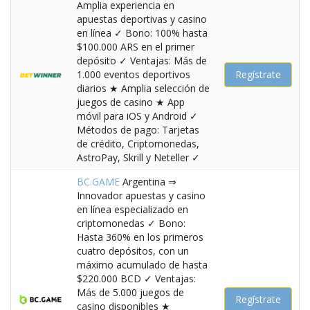
Amplia experiencia en
apuestas deportivas y casino
en línea ✓ Bono: 100% hasta
$100.000 ARS en el primer
depósito ✓ Ventajas: Más de
1.000 eventos deportivos
Regístrate
diarios ★ Amplia selección de
juegos de casino ★ App
móvil para iOS y Android ✓
Métodos de pago: Tarjetas
de crédito, Criptomonedas,
AstroPay, Skrill y Neteller ✓
BC.GAME
Argentina ⇒
Innovador apuestas y casino
en línea especializado en
criptomonedas ✓ Bono:
Hasta 360% en los primeros
cuatro depósitos, con un
máximo acumulado de hasta
$220.000 BCD ✓ Ventajas:
Más de 5.000 juegos de
Regístrate
casino disponibles ★