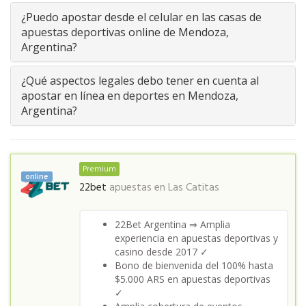
¿Puedo apostar desde el celular en las casas de
apuestas deportivas online de Mendoza,
Argentina?
¿Qué aspectos legales debo tener en cuenta al
apostar en línea en deportes en Mendoza,
Argentina?
Premium
online
22bet
apuestas en
Las Catitas
22Bet Argentina ⇒ Amplia
experiencia en apuestas deportivas y
casino desde 2017 ✓
Bono de bienvenida del 100% hasta
$5.000 ARS en apuestas deportivas
✓