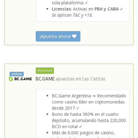
sola plataforma ✓
Licencias
: Activas en
PBA y CABA
✓
Se aplican T&C y +18.
¡Apuesta ahora!
Premium
online
BC.GAME
apuestas en
Las Catitas
BC.Game Argentina ⇒ Recomendado
como casino líder en criptomonedas
desde 2017 ✓
Bono de hasta 360% en el cuarto
depósito, acumulando hasta 220,000
BCD en total ✓
Más de 6.000 juegos de casino,