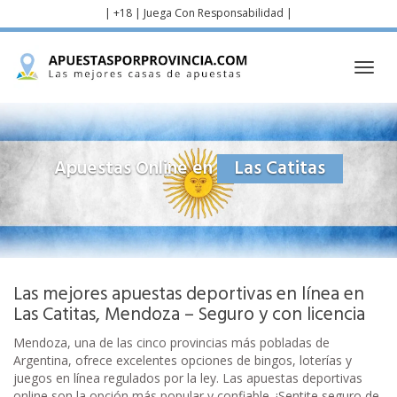
Skip
| +18 | Juega Con Responsabilidad |
to
main
content
Toggl
navig
Apuestas Online en
Las Catitas
Las mejores apuestas deportivas en línea en
Las Catitas, Mendoza – Seguro y con licencia
Mendoza, una de las cinco provincias más pobladas de
Argentina, ofrece excelentes opciones de bingos, loterías y
juegos en línea regulados por la ley. Las apuestas deportivas
online son la opción más popular y confiable. ¡Sentite seguro de