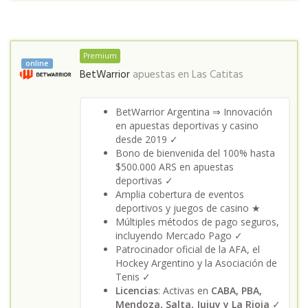
Premium
online
BetWarrior
apuestas en
Las Catitas
BetWarrior Argentina ⇒ Innovación
en apuestas deportivas y casino
desde 2019 ✓
Bono de bienvenida del 100% hasta
$500.000 ARS en apuestas
deportivas ✓
Amplia cobertura de eventos
deportivos y juegos de casino ★
Múltiples métodos de pago seguros,
incluyendo Mercado Pago ✓
Patrocinador oficial de la AFA, el
Hockey Argentino y la Asociación de
Tenis ✓
Licencias
: Activas en
CABA, PBA,
Mendoza, Salta, Jujuy y La Rioja
✓