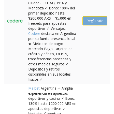
Ciudad (LOTBA), PBA y
Mendoza ✓ Bono: 100% del
primer depósito hasta
$200.000 ARS + $5.000 en
Regístrate
freebets para apuestas
deportivas ✓ Ventajas:
Codere
destaca en Argentina
por su fuerte presencia local
★ Métodos de pago:
Mercado Pago, tarjetas de
crédito y débito, DEBIN,
transferencias bancarias y
otros medios seguros ✓
Depósitos y retiros
disponibles en sus locales
físicos ✓
Melbet
Argentina ⇒ Amplia
experiencia en apuestas
deportivas y casino ✓ Bono:
130% hasta $200.000 ARS en
apuestas deportivas ✓
Ventajas: Cobertura