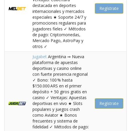
destacada en deportes
Regístrate
internacionales y mercados
especiales ★ Soporte 24/7 y
promociones regulares para
jugadores fieles ✓ Métodos
de pago: Criptomonedas,
Mercado Pago, AstroPay y
otros ✓
Jugabet
Argentina ⇒ Nueva
plataforma de apuestas
deportivas y casino online
con fuerte presencia regional
✓ Bono: 100 % hasta
$150.000 ARS en el primer
depósito + 50 giros gratis en
casino ✓ Ventajas: Apuestas
deportivas en vivo ★ Slots
Regístrate
populares y juegos crash
como Aviator ★ Bonos
frecuentes y sistema de
fidelidad ✓ Métodos de pago: