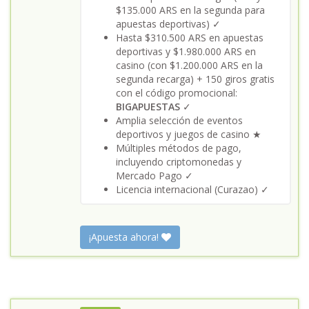
$135.000 ARS en la segunda para
apuestas deportivas) ✓
Hasta $310.500 ARS en apuestas
deportivas y $1.980.000 ARS en
casino (con $1.200.000 ARS en la
segunda recarga) + 150 giros gratis
con el código promocional:
BIGAPUESTAS
✓
Amplia selección de eventos
deportivos y juegos de casino ★
Múltiples métodos de pago,
incluyendo criptomonedas y
Mercado Pago ✓
Licencia internacional (Curazao) ✓
¡Apuesta ahora!