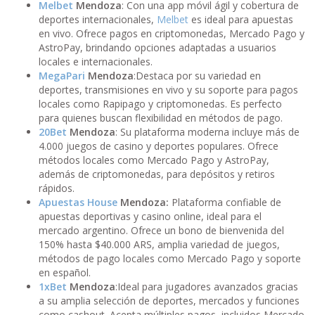
Melbet
Mendoza
: Con una app móvil ágil y cobertura de
deportes internacionales,
Melbet
es ideal para apuestas
en vivo. Ofrece pagos en criptomonedas, Mercado Pago y
AstroPay, brindando opciones adaptadas a usuarios
locales e internacionales.
MegaPari
Mendoza
:Destaca por su variedad en
deportes, transmisiones en vivo y su soporte para pagos
locales como Rapipago y criptomonedas. Es perfecto
para quienes buscan flexibilidad en métodos de pago.
20Bet
Mendoza
: Su plataforma moderna incluye más de
4.000 juegos de casino y deportes populares. Ofrece
métodos locales como Mercado Pago y AstroPay,
además de criptomonedas, para depósitos y retiros
rápidos.
Apuestas House
Mendoza:
Plataforma confiable de
apuestas deportivas y casino online, ideal para el
mercado argentino. Ofrece un bono de bienvenida del
150% hasta $40.000 ARS, amplia variedad de juegos,
métodos de pago locales como Mercado Pago y soporte
en español.
1xBet
Mendoza
:Ideal para jugadores avanzados gracias
a su amplia selección de deportes, mercados y funciones
como cashout. Acepta múltiples pagos, incluidos Mercado