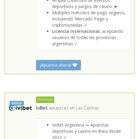
Amplia cobertura de eventos
deportivos y juegos de casino ★
Múltiples métodos de pago seguros,
incluyendo Mercado Pago y
criptomonedas ✓
Licencia internacional
, aceptando
usuarios de todas las provincias
argentinas ✓
¡Apuesta ahora!
Premium
online
IviBet
apuestas en
Las Catitas
IviBet Argentina ⇒ Apuestas
deportivas y casino en línea desde
2022 ✓