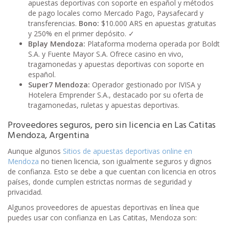
apuestas deportivas con soporte en español y métodos
de pago locales como Mercado Pago, Paysafecard y
transferencias.
Bono:
$10.000 ARS en apuestas gratuitas
y 250% en el primer depósito. ✓
Bplay Mendoza:
Plataforma moderna operada por Boldt
S.A. y Fuente Mayor S.A. Ofrece casino en vivo,
tragamonedas y apuestas deportivas con soporte en
español.
Super7 Mendoza:
Operador gestionado por IVISA y
Hotelera Emprender S.A., destacado por su oferta de
tragamonedas, ruletas y apuestas deportivas.
Proveedores seguros, pero sin licencia en Las Catitas
Mendoza, Argentina
Aunque algunos
Sitios de apuestas deportivas online en
Mendoza
no tienen licencia, son igualmente seguros y dignos
de confianza. Esto se debe a que cuentan con licencia en otros
países, donde cumplen estrictas normas de seguridad y
privacidad.
Algunos proveedores de apuestas deportivas en línea que
puedes usar con confianza en Las Catitas, Mendoza son: