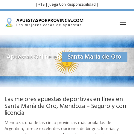
Skip
| +18 | Juega Con Responsabilidad |
to
main
content
Toggl
navig
Apuestas Online en
Santa María de Oro
Las mejores apuestas deportivas en línea en
Santa María de Oro, Mendoza – Seguro y con
licencia
Mendoza, una de las cinco provincias más pobladas de
Argentina, ofrece excelentes opciones de bingos, loterías y