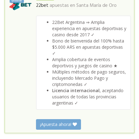
online
22bet
apuestas en
Santa María de Oro
22Bet Argentina ⇒ Amplia
experiencia en apuestas deportivas y
casino desde 2017 ✓
Bono de bienvenida del 100% hasta
$5.000 ARS en apuestas deportivas
✓
Amplia cobertura de eventos
deportivos y juegos de casino ★
Múltiples métodos de pago seguros,
incluyendo Mercado Pago y
criptomonedas ✓
Licencia internacional
, aceptando
usuarios de todas las provincias
argentinas ✓
¡Apuesta ahora!