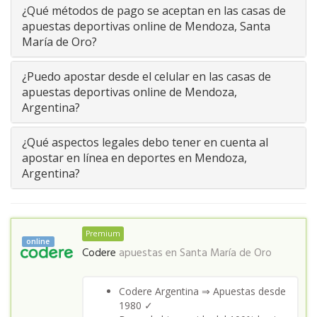
¿Qué métodos de pago se aceptan en las casas de
apuestas deportivas online de Mendoza, Santa
María de Oro?
¿Puedo apostar desde el celular en las casas de
apuestas deportivas online de Mendoza,
Argentina?
¿Qué aspectos legales debo tener en cuenta al
apostar en línea en deportes en Mendoza,
Argentina?
Premium
online
Codere
apuestas en
Santa María de Oro
Codere Argentina ⇒ Apuestas desde
1980 ✓