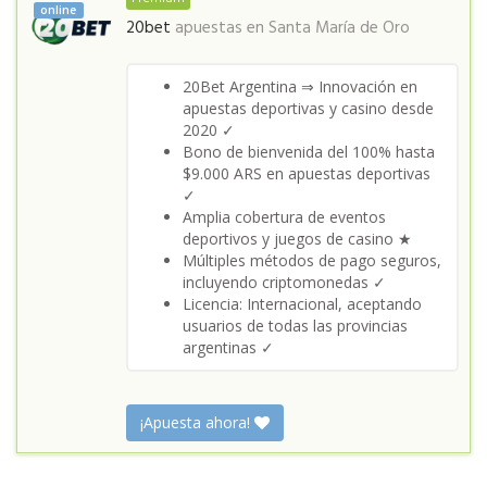
online
20bet
apuestas en
Santa María de Oro
20Bet Argentina ⇒ Innovación en
apuestas deportivas y casino desde
2020 ✓
Bono de bienvenida del 100% hasta
$9.000 ARS en apuestas deportivas
✓
Amplia cobertura de eventos
deportivos y juegos de casino ★
Múltiples métodos de pago seguros,
incluyendo criptomonedas ✓
Licencia: Internacional, aceptando
usuarios de todas las provincias
argentinas ✓
¡Apuesta ahora!