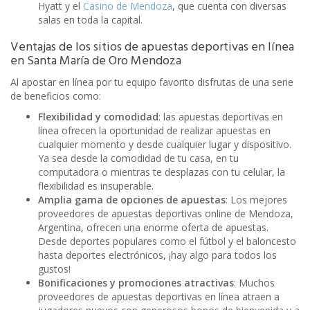
Hyatt y el
Casino de Mendoza
, que cuenta con diversas
salas en toda la capital.
Ventajas de los sitios de apuestas deportivas en línea
en Santa María de Oro Mendoza
Al apostar en línea por tu equipo favorito disfrutas de una serie
de beneficios como:
Flexibilidad y comodidad
: las apuestas deportivas en
línea ofrecen la oportunidad de realizar apuestas en
cualquier momento y desde cualquier lugar y dispositivo.
Ya sea desde la comodidad de tu casa, en tu
computadora o mientras te desplazas con tu celular, la
flexibilidad es insuperable.
Amplia gama de opciones de apuestas
: Los mejores
proveedores de apuestas deportivas online de Mendoza,
Argentina, ofrecen una enorme oferta de apuestas.
Desde deportes populares como el fútbol y el baloncesto
hasta deportes electrónicos, ¡hay algo para todos los
gustos!
Bonificaciones y promociones atractivas
: Muchos
proveedores de apuestas deportivas en línea atraen a