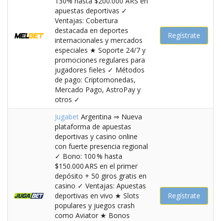
130% hasta $200.000 ARS en
apuestas deportivas ✓
Ventajas: Cobertura
destacada en deportes
Regístrate
internacionales y mercados
especiales ★ Soporte 24/7 y
promociones regulares para
jugadores fieles ✓ Métodos
de pago: Criptomonedas,
Mercado Pago, AstroPay y
otros ✓
Jugabet
Argentina ⇒ Nueva
plataforma de apuestas
deportivas y casino online
con fuerte presencia regional
✓ Bono: 100 % hasta
$150.000 ARS en el primer
depósito + 50 giros gratis en
casino ✓ Ventajas: Apuestas
deportivas en vivo ★ Slots
Regístrate
populares y juegos crash
como Aviator ★ Bonos