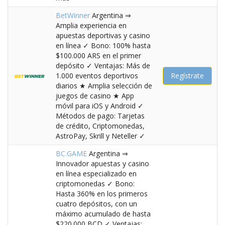
BetWinner
Argentina ⇒
Amplia experiencia en
apuestas deportivas y casino
en línea ✓ Bono: 100% hasta
$100.000 ARS en el primer
depósito ✓ Ventajas: Más de
1.000 eventos deportivos
Regístrate
diarios ★ Amplia selección de
juegos de casino ★ App
móvil para iOS y Android ✓
Métodos de pago: Tarjetas
de crédito, Criptomonedas,
AstroPay, Skrill y Neteller ✓
BC.GAME
Argentina ⇒
Innovador apuestas y casino
en línea especializado en
criptomonedas ✓ Bono:
Hasta 360% en los primeros
cuatro depósitos, con un
máximo acumulado de hasta
$220.000 BCD ✓ Ventajas: