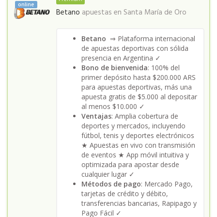
online
Betano
apuestas en
Santa María de Oro
Betano
⇒ Plataforma internacional
de apuestas deportivas con sólida
presencia en Argentina ✓
Bono de bienvenida
: 100% del
primer depósito hasta $200.000 ARS
para apuestas deportivas, más una
apuesta gratis de $5.000 al depositar
al menos $10.000 ✓
Ventajas
: Amplia cobertura de
deportes y mercados, incluyendo
fútbol, tenis y deportes electrónicos
★ Apuestas en vivo con transmisión
de eventos ★ App móvil intuitiva y
optimizada para apostar desde
cualquier lugar ✓
Métodos de pago
: Mercado Pago,
tarjetas de crédito y débito,
transferencias bancarias, Rapipago y
Pago Fácil ✓