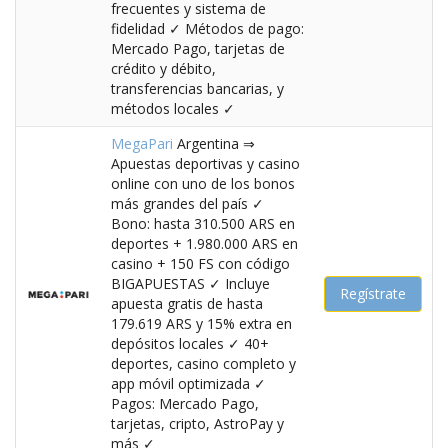
frecuentes y sistema de
fidelidad ✓ Métodos de pago:
Mercado Pago, tarjetas de
crédito y débito,
transferencias bancarias, y
métodos locales ✓
MegaPari
Argentina ⇒
Apuestas deportivas y casino
online con uno de los bonos
más grandes del país ✓
Bono: hasta 310.500 ARS en
deportes + 1.980.000 ARS en
casino + 150 FS con código
BIGAPUESTAS ✓ Incluye
Regístrate
apuesta gratis de hasta
179.619 ARS y 15% extra en
depósitos locales ✓ 40+
deportes, casino completo y
app móvil optimizada ✓
Pagos: Mercado Pago,
tarjetas, cripto, AstroPay y
más ✓