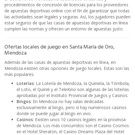
procedimientos de concesión de licencias para los proveedores
de apuestas deportivas online con el fin de garantizar que todas
las actividades sean legales y seguras. Así, los jugadores pueden
estar seguros de que las casas de apuestas deportivas en línea
cumplen las normas y ofrecen un entorno de apuestas justo.
Ofertas locales de juego en Santa María de Oro,
Mendoza
Además de las casas de apuestas deportivas en línea, en
Mendoza existen otras opciones de juego locales. Estas son las
más populares:
Loterías
: La Lotería de Mendoza, la Quiniela, la Tómbola,
el Loto, el Quini6 y el TeleKino son algunas de las loterías
aprobadas por el Instituto Provincial de Juegos y Casinos.
Bingos
: En Mendoza no hay salas dedicadas
exclusivamente al bingo, pero sí hay numerosos casinos
donde se puede jugar al bingo en vivo.
Casinos
: Existen unos 10 casinos legales en la provincia
de Mendoza. Los más concurridos son el Casino Cosmos
en el Hotel Sheraton, el Casino Dreams Plaza del Hotel