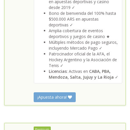
en apuestas deportivas y casino
desde 2019 ✓
Bono de bienvenida del 100% hasta
$500.000 ARS en apuestas
deportivas ✓
Amplia cobertura de eventos
deportivos y juegos de casino ★
Múltiples métodos de pago seguros,
incluyendo Mercado Pago ✓
Patrocinador oficial de la AFA, el
Hockey Argentino y la Asociación de
Tenis ✓
Licencias
: Activas en
CABA, PBA,
Mendoza, Salta, Jujuy y La Rioja
✓
¡Apuesta ahora!
Premium