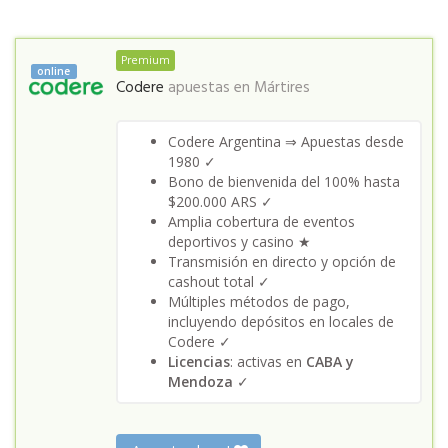
Premium
online
Codere
apuestas en
Mártires
Codere Argentina ⇒ Apuestas desde
1980 ✓
Bono de bienvenida del 100% hasta
$200.000 ARS ✓
Amplia cobertura de eventos
deportivos y casino ★
Transmisión en directo y opción de
cashout total ✓
Múltiples métodos de pago,
incluyendo depósitos en locales de
Codere ✓
Licencias
: activas en
CABA y
Mendoza
✓