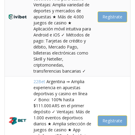
Ventajas: Amplia variedad de
deportes y mercados de
apuestas ★ Más de 4.000
Regístrate
juegos de casino ★
Aplicación móvil intuitiva para
Android e iOS ✓ Métodos de
pago: Tarjetas de crédito y
débito, Mercado Pago,
billeteras electrónicas como
Skrill y Neteller,
criptomonedas,
transferencias bancarias ✓
22Bet
Argentina ⇒ Amplia
experiencia en apuestas
deportivas y casino en línea
✓ Bono: 100% hasta
$111.000 ARS en el primer
depósito ✓ Ventajas: Más de
1.000 eventos deportivos
Regístrate
diarios ★ Amplia selección de
juegos de casino ★ App