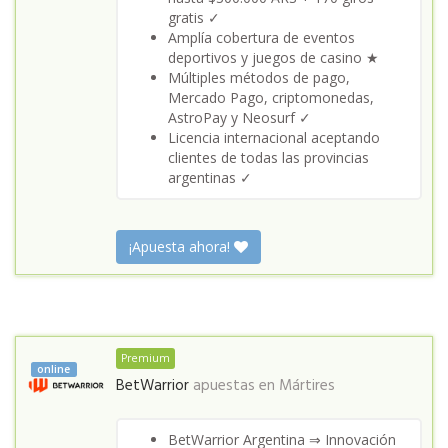
gratis ✓
Amplía cobertura de eventos
deportivos y juegos de casino ★
Múltiples métodos de pago,
Mercado Pago, criptomonedas,
AstroPay y Neosurf ✓
Licencia internacional aceptando
clientes de todas las provincias
argentinas ✓
¡Apuesta ahora!
Premium
online
BetWarrior
apuestas en
Mártires
BetWarrior Argentina ⇒ Innovación