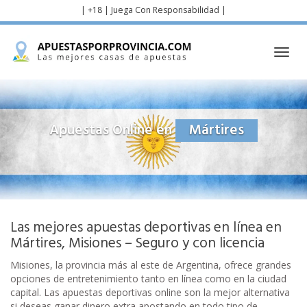
Skip
| +18 | Juega Con Responsabilidad |
to
main
content
Toggl
navig
Apuestas Online en
Mártires
Las mejores apuestas deportivas en línea en
Mártires, Misiones – Seguro y con licencia
Misiones, la provincia más al este de Argentina, ofrece grandes
opciones de entretenimiento tanto en línea como en la ciudad
capital. Las apuestas deportivas online son la mejor alternativa
si deseas ganar dinero extra apostando en todo tipo de