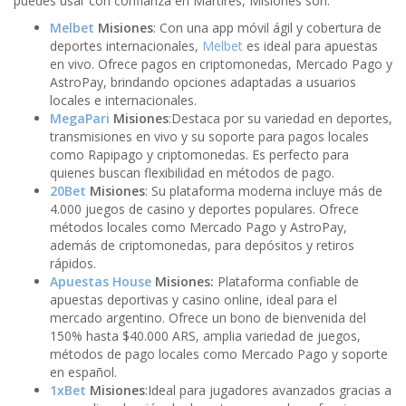
puedes usar con confianza en Mártires, Misiones son:
Melbet
Misiones
: Con una app móvil ágil y cobertura de
deportes internacionales,
Melbet
es ideal para apuestas
en vivo. Ofrece pagos en criptomonedas, Mercado Pago y
AstroPay, brindando opciones adaptadas a usuarios
locales e internacionales.
MegaPari
Misiones
:Destaca por su variedad en deportes,
transmisiones en vivo y su soporte para pagos locales
como Rapipago y criptomonedas. Es perfecto para
quienes buscan flexibilidad en métodos de pago.
20Bet
Misiones
: Su plataforma moderna incluye más de
4.000 juegos de casino y deportes populares. Ofrece
métodos locales como Mercado Pago y AstroPay,
además de criptomonedas, para depósitos y retiros
rápidos.
Apuestas House
Misiones:
Plataforma confiable de
apuestas deportivas y casino online, ideal para el
mercado argentino. Ofrece un bono de bienvenida del
150% hasta $40.000 ARS, amplia variedad de juegos,
métodos de pago locales como Mercado Pago y soporte
en español.
1xBet
Misiones
:Ideal para jugadores avanzados gracias a