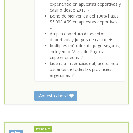
experiencia en apuestas deportivas y
casino desde 2017 ✓
Bono de bienvenida del 100% hasta
$5.000 ARS en apuestas deportivas
✓
Amplia cobertura de eventos
deportivos y juegos de casino ★
Múltiples métodos de pago seguros,
incluyendo Mercado Pago y
criptomonedas ✓
Licencia internacional
, aceptando
usuarios de todas las provincias
argentinas ✓
¡Apuesta ahora!
Premium
online