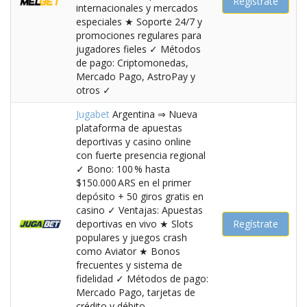
Regístrate
internacionales y mercados
especiales ★ Soporte 24/7 y
promociones regulares para
jugadores fieles ✓ Métodos
de pago: Criptomonedas,
Mercado Pago, AstroPay y
otros ✓
Jugabet
Argentina ⇒ Nueva
plataforma de apuestas
deportivas y casino online
con fuerte presencia regional
✓ Bono: 100 % hasta
$150.000 ARS en el primer
depósito + 50 giros gratis en
casino ✓ Ventajas: Apuestas
deportivas en vivo ★ Slots
Regístrate
populares y juegos crash
como Aviator ★ Bonos
frecuentes y sistema de
fidelidad ✓ Métodos de pago:
Mercado Pago, tarjetas de
crédito y débito,