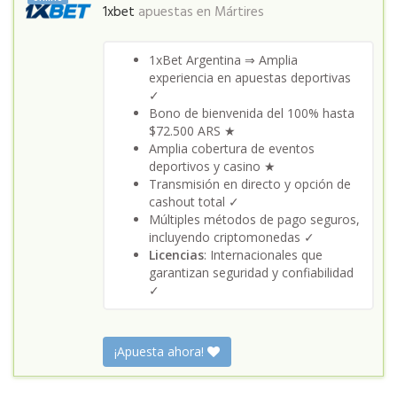
1xbet
apuestas en
Mártires
1xBet Argentina ⇒ Amplia
experiencia en apuestas deportivas
✓
Bono de bienvenida del 100% hasta
$72.500 ARS ★
Amplia cobertura de eventos
deportivos y casino ★
Transmisión en directo y opción de
cashout total ✓
Múltiples métodos de pago seguros,
incluyendo criptomonedas ✓
Licencias
: Internacionales que
garantizan seguridad y confiabilidad
✓
¡Apuesta ahora!