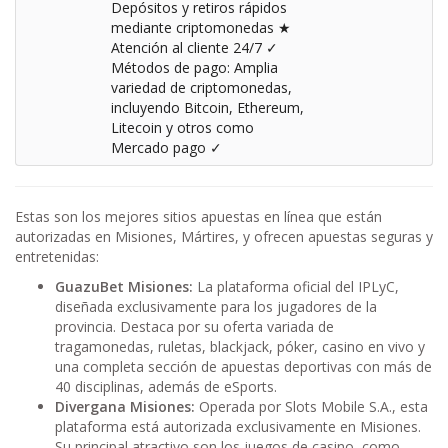
Depósitos y retiros rápidos
mediante criptomonedas ★
Atención al cliente 24/7 ✓
Métodos de pago: Amplia
variedad de criptomonedas,
incluyendo Bitcoin, Ethereum,
Litecoin y otros como
Mercado pago ✓
Estas son los mejores sitios apuestas en línea que están
autorizadas en Misiones, Mártires, y ofrecen apuestas seguras y
entretenidas:
GuazuBet Misiones:
La plataforma oficial del IPLyC,
diseñada exclusivamente para los jugadores de la
provincia. Destaca por su oferta variada de
tragamonedas, ruletas, blackjack, póker, casino en vivo y
una completa sección de apuestas deportivas con más de
40 disciplinas, además de eSports.
Divergana Misiones:
Operada por Slots Mobile S.A., esta
plataforma está autorizada exclusivamente en Misiones.
Su principal atractivo son los juegos de casino, como