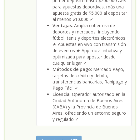
primer depósito hasta $200.000 ARS
para apuestas deportivas, más una
apuesta gratis de $5.000 al depositar
al menos $10.000 ✓
Ventajas
: Amplia cobertura de
deportes y mercados, incluyendo
fútbol, tenis y deportes electrónicos
★ Apuestas en vivo con transmisión
de eventos ★ App móvil intuitiva y
optimizada para apostar desde
cualquier lugar ✓
Métodos de pago
: Mercado Pago,
tarjetas de crédito y débito,
transferencias bancarias, Rapipago y
Pago Fácil ✓
Licencia
: Operador autorizado en la
Ciudad Autónoma de Buenos Aires
(CABA) y la Provincia de Buenos
Aires, ofreciendo un entorno seguro
y regulado ✓