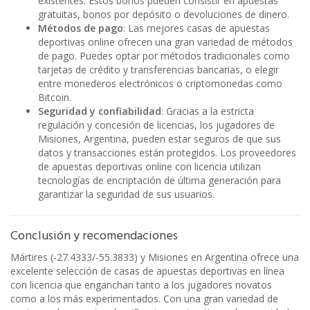
existentes. Estos bonos pueden consistir en apuestas
gratuitas, bonos por depósito o devoluciones de dinero.
Métodos de pago
: Las mejores casas de apuestas
deportivas online ofrecen una gran variedad de métodos
de pago. Puedes optar por métodos tradicionales como
tarjetas de crédito y transferencias bancarias, o elegir
entre monederos electrónicos o criptomonedas como
Bitcoin.
Seguridad y confiabilidad
: Gracias a la estricta
regulación y concesión de licencias, los jugadores de
Misiones, Argentina, pueden estar seguros de que sus
datos y transacciones están protegidos. Los proveedores
de apuestas deportivas online con licencia utilizan
tecnologías de encriptación de última generación para
garantizar la seguridad de sus usuarios.
Conclusión y recomendaciones
Mártires (-27.4333/-55.3833) y Misiones en Argentina ofrece una
excelente selección de casas de apuestas deportivas en línea
con licencia que enganchan tanto a los jugadores novatos
como a los más experimentados. Con una gran variedad de