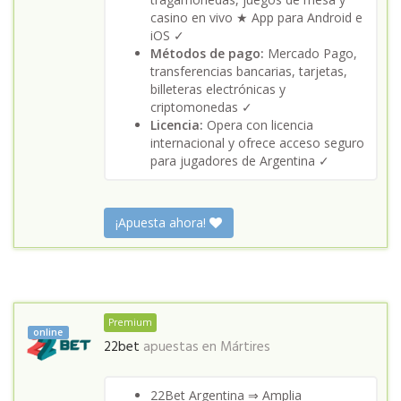
casino en vivo ★ App para Android e
iOS ✓
Métodos de pago:
Mercado Pago,
transferencias bancarias, tarjetas,
billeteras electrónicas y
criptomonedas ✓
Licencia:
Opera con licencia
internacional y ofrece acceso seguro
para jugadores de Argentina ✓
¡Apuesta ahora!
Premium
online
22bet
apuestas en
Mártires
22Bet Argentina ⇒ Amplia