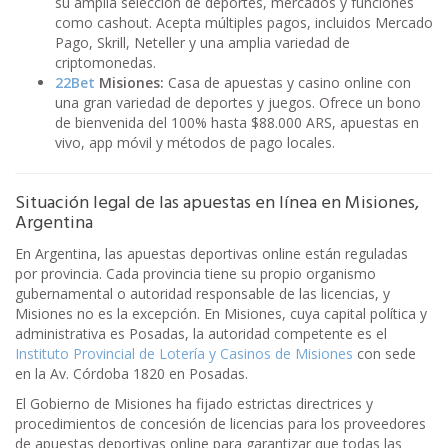
su amplia selección de deportes, mercados y funciones
como cashout. Acepta múltiples pagos, incluidos Mercado
Pago, Skrill, Neteller y una amplia variedad de
criptomonedas.
22Bet
Misiones:
Casa de apuestas y casino online con
una gran variedad de deportes y juegos. Ofrece un bono
de bienvenida del 100% hasta $88.000 ARS, apuestas en
vivo, app móvil y métodos de pago locales.
Situación legal de las apuestas en línea en Misiones,
Argentina
En Argentina, las apuestas deportivas online están reguladas
por provincia. Cada provincia tiene su propio organismo
gubernamental o autoridad responsable de las licencias, y
Misiones no es la excepción. En Misiones, cuya capital política y
administrativa es Posadas, la autoridad competente es el
Instituto Provincial de Lotería y Casinos de Misiones
con sede
en la Av. Córdoba 1820 en Posadas.
El Gobierno de Misiones ha fijado estrictas directrices y
procedimientos de concesión de licencias para los proveedores
de apuestas deportivas online para garantizar que todas las