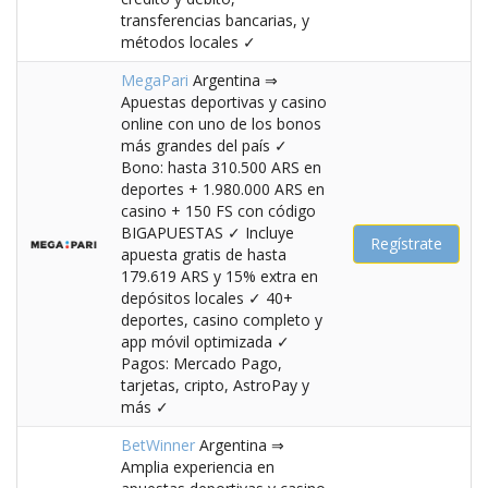
transferencias bancarias, y
métodos locales ✓
MegaPari
Argentina ⇒
Apuestas deportivas y casino
online con uno de los bonos
más grandes del país ✓
Bono: hasta 310.500 ARS en
deportes + 1.980.000 ARS en
casino + 150 FS con código
BIGAPUESTAS ✓ Incluye
Regístrate
apuesta gratis de hasta
179.619 ARS y 15% extra en
depósitos locales ✓ 40+
deportes, casino completo y
app móvil optimizada ✓
Pagos: Mercado Pago,
tarjetas, cripto, AstroPay y
más ✓
BetWinner
Argentina ⇒
Amplia experiencia en