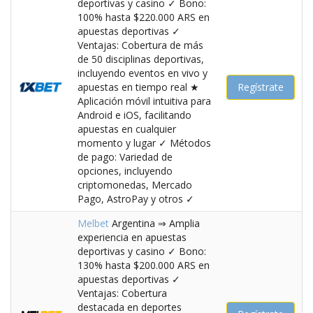
deportivas y casino ✓ Bono:
100% hasta $220.000 ARS en
apuestas deportivas ✓
Ventajas: Cobertura de más
de 50 disciplinas deportivas,
incluyendo eventos en vivo y
apuestas en tiempo real ★
Regístrate
Aplicación móvil intuitiva para
Android e iOS, facilitando
apuestas en cualquier
momento y lugar ✓ Métodos
de pago: Variedad de
opciones, incluyendo
criptomonedas, Mercado
Pago, AstroPay y otros ✓
Melbet
Argentina ⇒ Amplia
experiencia en apuestas
deportivas y casino ✓ Bono:
130% hasta $200.000 ARS en
apuestas deportivas ✓
Ventajas: Cobertura
destacada en deportes