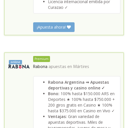
Licencia internacional emitida por
Curazao ✓
¡Apuesta ahora!
Premium
online
Rabona
apuestas en
Mártires
Rabona Argentina ⇒ Apuestas
deportivas y casino online ✓
Bono:
100% hasta $150.000 ARS en
Deportes ★ 100% hasta $750.000 +
200 giros gratis en Casino ★ 100%
hasta $375.000 en Casino en Vivo ✓
Ventajas:
Gran variedad de
apuestas deportivas. Miles de
tragamonedas, juegos de mesa y