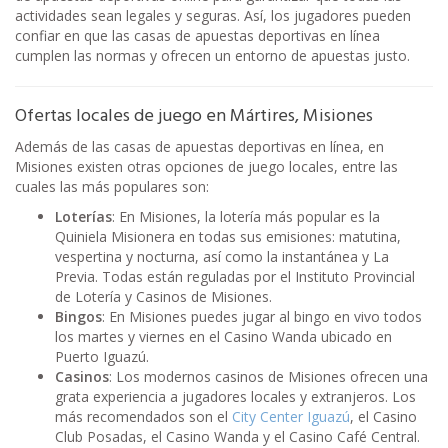
actividades sean legales y seguras. Así, los jugadores pueden
confiar en que las casas de apuestas deportivas en línea
cumplen las normas y ofrecen un entorno de apuestas justo.
Ofertas locales de juego en Mártires, Misiones
Además de las casas de apuestas deportivas en línea, en
Misiones existen otras opciones de juego locales, entre las
cuales las más populares son:
Loterías
: En Misiones, la lotería más popular es la
Quiniela Misionera en todas sus emisiones: matutina,
vespertina y nocturna, así como la instantánea y La
Previa. Todas están reguladas por el Instituto Provincial
de Lotería y Casinos de Misiones.
Bingos
: En Misiones puedes jugar al bingo en vivo todos
los martes y viernes en el Casino Wanda ubicado en
Puerto Iguazú.
Casinos
: Los modernos casinos de Misiones ofrecen una
grata experiencia a jugadores locales y extranjeros. Los
más recomendados son el
City Center Iguazú
, el Casino
Club Posadas, el Casino Wanda y el Casino Café Central.