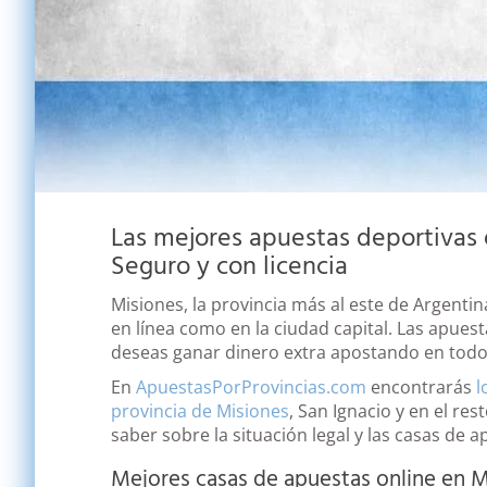
Las mejores apuestas deportivas 
Seguro y con licencia
Misiones, la provincia más al este de Argenti
en línea como en la ciudad capital. Las apuest
deseas ganar dinero extra apostando en todo 
En
ApuestasPorProvincias.com
encontrarás
l
provincia de Misiones
, San Ignacio y en el re
saber sobre la situación legal y las casas de 
Mejores casas de apuestas online en M