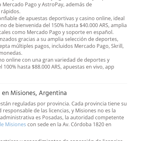
o Mercado Pago y AstroPay, además de
 rápidos.
nfiable de apuestas deportivas y casino online, ideal
ono de bienvenida del 150% hasta $40.000 ARS, amplia
cales como Mercado Pago y soporte en español.
anzados gracias a su amplia selección de deportes,
ta múltiples pagos, incluidos Mercado Pago, Skrill,
tomonedas.
no online con una gran variedad de deportes y
l 100% hasta $88.000 ARS, apuestas en vivo, app
a en Misiones, Argentina
están reguladas por provincia. Cada provincia tiene su
esponsable de las licencias, y Misiones no es la
 y administrativa es Posadas, la autoridad competente
 de Misiones
con sede en la Av. Córdoba 1820 en