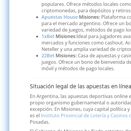
populares. Ofrece métodos locales com
criptomonedas, para depósitos y retiros
Apuestas House
Misiones:
Plataforma co
para el mercado argentino. Ofrece un b
variedad de juegos, métodos de pago lo
1xBet
Misiones
:Ideal para jugadores av
mercados y funciones como cashout. Acep
Neteller y una amplia variedad de crip
22Bet
Misiones:
Casa de apuestas y casi
juegos. Ofrece un bono de bienvenida de
móvil y métodos de pago locales.
Situación legal de las apuestas en líne
En Argentina, las apuestas deportivas online 
propio organismo gubernamental o autoridad r
excepción. En Misiones, cuya capital política
es el
Instituto Provincial de Lotería y Casinos
Posadas.