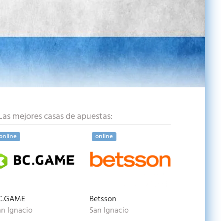
Las mejores casas de apuestas:
online
online
C.GAME
Betsson
an Ignacio
San Ignacio