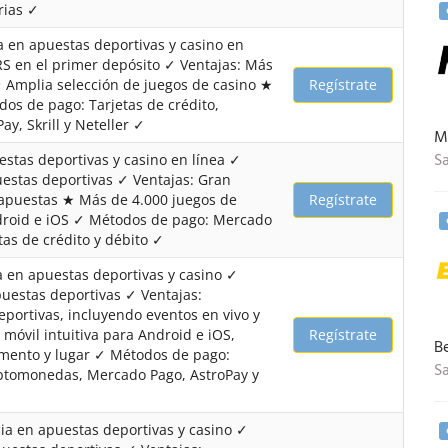
rias ✓
 en apuestas deportivas y casino en
S en el primer depósito ✓ Ventajas: Más
★ Amplia selección de juegos de casino ★
Regístrate
os de pago: Tarjetas de crédito,
y, Skrill y Neteller ✓
M
S
stas deportivas y casino en línea ✓
estas deportivas ✓ Ventajas: Gran
apuestas ★ Más de 4.000 juegos de
Regístrate
ndroid e iOS ✓ Métodos de pago: Mercado
as de crédito y débito ✓
 en apuestas deportivas y casino ✓
uestas deportivas ✓ Ventajas:
portivas, incluyendo eventos en vivo y
móvil intuitiva para Android e iOS,
Regístrate
B
omento y lugar ✓ Métodos de pago:
S
iptomonedas, Mercado Pago, AstroPay y
a en apuestas deportivas y casino ✓