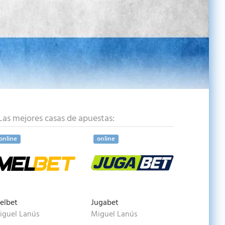
Las mejores casas de apuestas:
online
online
elbet
Jugabet
iguel Lanús
Miguel Lanús