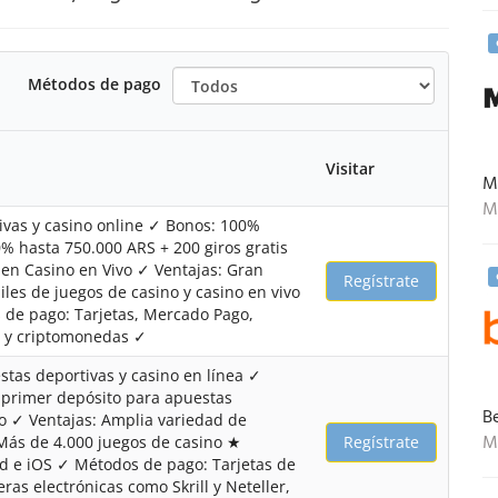
Métodos de pago
Visitar
M
M
vas y casino online ✓ Bonos: 100%
 hasta 750.000 ARS + 200 giros gratis
en Casino en Vivo ✓ Ventajas: Gran
Regístrate
les de juegos de casino y casino en vivo
de pago: Tarjetas, Mercado Pago,
as y criptomonedas ✓
tas deportivas y casino en línea ✓
 primer depósito para apuestas
B
o ✓ Ventajas: Amplia variedad de
M
ás de 4.000 juegos de casino ★
Regístrate
id e iOS ✓ Métodos de pago: Tarjetas de
eras electrónicas como Skrill y Neteller,