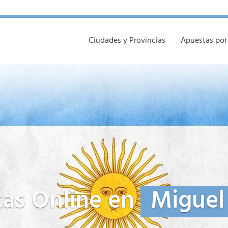
Ciudades y Provincias
Apuestas por
as Online en
Miguel