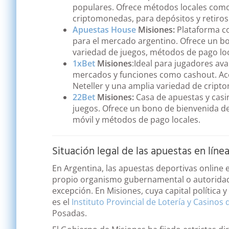
populares. Ofrece métodos locales com
criptomonedas, para depósitos y retiros
Apuestas House
Misiones:
Plataforma co
para el mercado argentino. Ofrece un b
variedad de juegos, métodos de pago lo
1xBet
Misiones
:Ideal para jugadores av
mercados y funciones como cashout. Acep
Neteller y una amplia variedad de crip
22Bet
Misiones:
Casa de apuestas y casi
juegos. Ofrece un bono de bienvenida de
móvil y métodos de pago locales.
Situación legal de las apuestas en líne
En Argentina, las apuestas deportivas online 
propio organismo gubernamental o autoridad r
excepción. En Misiones, cuya capital política
es el
Instituto Provincial de Lotería y Casinos
Posadas.