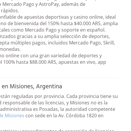
o Mercado Pago y AstroPay, además de
 rápidos.
nfiable de apuestas deportivas y casino online, ideal
ono de bienvenida del 150% hasta $40.000 ARS, amplia
cales como Mercado Pago y soporte en español.
anzados gracias a su amplia selección de deportes,
ta múltiples pagos, incluidos Mercado Pago, Skrill,
tomonedas.
no online con una gran variedad de deportes y
l 100% hasta $88.000 ARS, apuestas en vivo, app
a en Misiones, Argentina
están reguladas por provincia. Cada provincia tiene su
esponsable de las licencias, y Misiones no es la
 y administrativa es Posadas, la autoridad competente
 de Misiones
con sede en la Av. Córdoba 1820 en