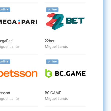
online
online
egaPari
22bet
iguel Lanús
Miguel Lanús
online
online
etsson
BC.GAME
iguel Lanús
Miguel Lanús