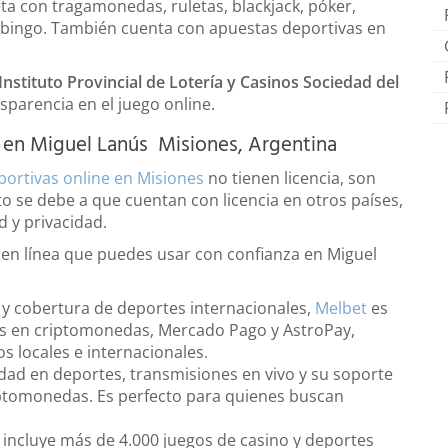
ta con tragamonedas, ruletas, blackjack, póker,
l bingo. También cuenta con apuestas deportivas en
Instituto Provincial de Lotería y Casinos Sociedad del
sparencia en el juego online.
a en Miguel Lanús Misiones, Argentina
ortivas online en Misiones
no tienen licencia, son
o se debe a que cuentan con licencia en otros países,
 y privacidad.
en línea que puedes usar con confianza en Miguel
l y cobertura de deportes internacionales,
Melbet
es
gos en criptomonedas, Mercado Pago y AstroPay,
 locales e internacionales.
dad en deportes, transmisiones en vivo y su soporte
ptomonedas. Es perfecto para quienes buscan
incluye más de 4.000 juegos de casino y deportes