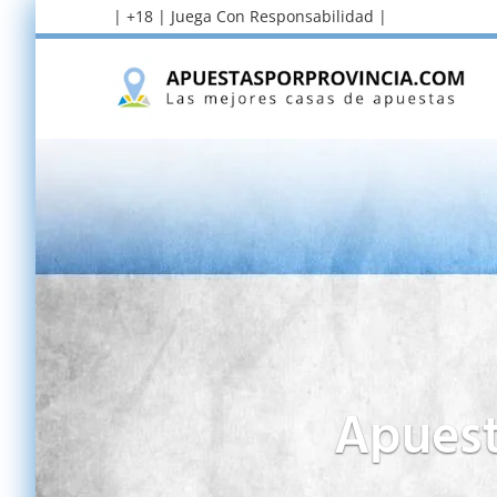
Skip
| +18 | Juega Con Responsabilidad |
to
main
content
Apuest