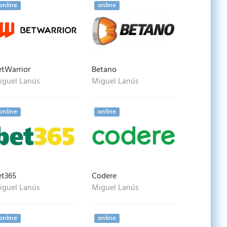
online
online
etWarrior
Betano
iguel Lanús
Miguel Lanús
online
online
et365
Codere
iguel Lanús
Miguel Lanús
online
online