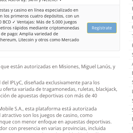
tas y casino en línea especializado en
 los primeros cuatro depósitos, con un
 BCD ✓ Ventajas: Más de 5.000 juegos
retiros rápidos mediante criptomonedas
Regístrate
 de pago: Amplia variedad de
thereum, Litecoin y otros como Mercado
a que están autorizadas en Misiones, Miguel Lanús, y
l del IPLyC, diseñada exclusivamente para los
u oferta variada de tragamonedas, ruletas, blackjack,
cción de apuestas deportivas con más de 40
obile S.A., esta plataforma está autorizada
 atractivo son los juegos de casino, como
unque con menor enfoque en apuestas deportivas.
or con presencia en varias provincias, incluida