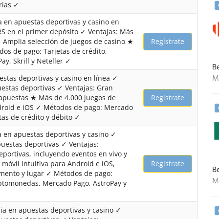
rias ✓
 en apuestas deportivas y casino en
S en el primer depósito ✓ Ventajas: Más
★ Amplia selección de juegos de casino ★
Regístrate
os de pago: Tarjetas de crédito,
y, Skrill y Neteller ✓
B
M
stas deportivas y casino en línea ✓
estas deportivas ✓ Ventajas: Gran
apuestas ★ Más de 4.000 juegos de
Regístrate
ndroid e iOS ✓ Métodos de pago: Mercado
as de crédito y débito ✓
 en apuestas deportivas y casino ✓
uestas deportivas ✓ Ventajas:
portivas, incluyendo eventos en vivo y
móvil intuitiva para Android e iOS,
Regístrate
B
omento y lugar ✓ Métodos de pago:
M
iptomonedas, Mercado Pago, AstroPay y
a en apuestas deportivas y casino ✓