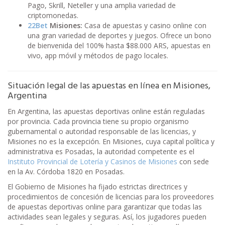
Pago, Skrill, Neteller y una amplia variedad de
criptomonedas.
22Bet
Misiones:
Casa de apuestas y casino online con
una gran variedad de deportes y juegos. Ofrece un bono
de bienvenida del 100% hasta $88.000 ARS, apuestas en
vivo, app móvil y métodos de pago locales.
Situación legal de las apuestas en línea en Misiones,
Argentina
En Argentina, las apuestas deportivas online están reguladas
por provincia. Cada provincia tiene su propio organismo
gubernamental o autoridad responsable de las licencias, y
Misiones no es la excepción. En Misiones, cuya capital política y
administrativa es Posadas, la autoridad competente es el
Instituto Provincial de Lotería y Casinos de Misiones
con sede
en la Av. Córdoba 1820 en Posadas.
El Gobierno de Misiones ha fijado estrictas directrices y
procedimientos de concesión de licencias para los proveedores
de apuestas deportivas online para garantizar que todas las
actividades sean legales y seguras. Así, los jugadores pueden