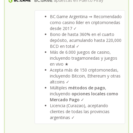
BC.GAME
apuestas en
Puerto Piray
BC.Game Argentina ⇒ Recomendado
como casino líder en criptomonedas
desde 2017 ✓
Bono de hasta 360% en el cuarto
depósito, acumulando hasta 220,000
BCD en total ✓
Más de 6.000 juegos de casino,
incluyendo tragamonedas y juegos
en vivo ★
Acepta más de 150 criptomonedas,
incluyendo Bitcoin, Ethereum y otras
altcoins ✓
Múltiples
métodos de pago
,
incluyendo
opciones locales como
Mercado Pago
✓
Licencia (Curazao), aceptando
clientes de todas las provincias
argentinas ✓