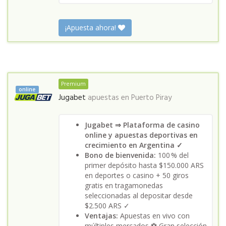
¡Apuesta ahora!
Premium
online
Jugabet
apuestas en
Puerto Piray
Jugabet ⇒ Plataforma de casino
online y apuestas deportivas en
crecimiento en Argentina ✓
Bono de bienvenida:
100 % del
primer depósito hasta $150.000 ARS
en deportes o casino + 50 giros
gratis en tragamonedas
seleccionadas al depositar desde
$2.500 ARS ✓
Ventajas:
Apuestas en vivo con
múltiples mercados ⚽ Gran selección