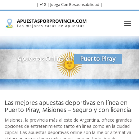
Skip
| +18 | Juega Con Responsabilidad |
to
main
content
Toggl
navig
Apuestas Online en
Puerto Piray
Las mejores apuestas deportivas en línea en
Puerto Piray, Misiones – Seguro y con licencia
Misiones, la provincia más al este de Argentina, ofrece grandes
opciones de entretenimiento tanto en línea como en la ciudad
capital. Las apuestas deportivas online son la mejor alternativa
si deseas ganar dinero extra apostando en todo tipo de