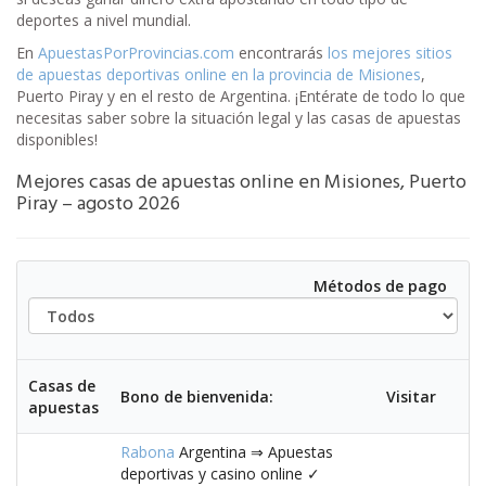
deportes a nivel mundial.
En
ApuestasPorProvincias.com
encontrarás
los mejores sitios
de apuestas deportivas online en la provincia de Misiones
,
Puerto Piray y en el resto de Argentina. ¡Entérate de todo lo que
necesitas saber sobre la situación legal y las casas de apuestas
disponibles!
Mejores casas de apuestas online en Misiones, Puerto
Piray – agosto 2026
Métodos de pago
Casas de
Bono de bienvenida:
Visitar
apuestas
Rabona
Argentina ⇒ Apuestas
deportivas y casino online ✓