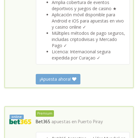
Amplia cobertura de eventos
deportivos y juegos de casino ★
Aplicación móvil disponible para
Android e iOS para apuestas en vivo
y casino online ✓
Múltiples métodos de pago seguros,
incluidas criptodivisas y Mercado
Pago ✓
Licencia: Internacional segura
expedida por Curaçao ✓
¡Apuesta ahora!
Premium
online
Bet365
apuestas en
Puerto Piray