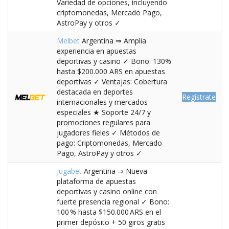
Variedad de opciones, incluyendo
criptomonedas, Mercado Pago,
AstroPay y otros ✓
Melbet
Argentina ⇒ Amplia
experiencia en apuestas
deportivas y casino ✓ Bono: 130%
hasta $200.000 ARS en apuestas
deportivas ✓ Ventajas: Cobertura
destacada en deportes
Regístrate
internacionales y mercados
especiales ★ Soporte 24/7 y
promociones regulares para
jugadores fieles ✓ Métodos de
pago: Criptomonedas, Mercado
Pago, AstroPay y otros ✓
Jugabet
Argentina ⇒ Nueva
plataforma de apuestas
deportivas y casino online con
fuerte presencia regional ✓ Bono:
100 % hasta $150.000 ARS en el
primer depósito + 50 giros gratis