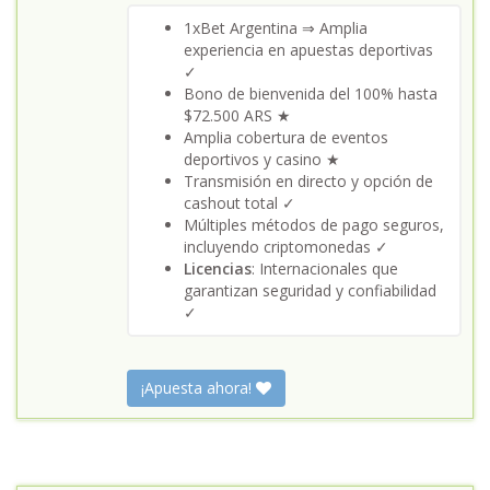
1xBet Argentina ⇒ Amplia
experiencia en apuestas deportivas
✓
Bono de bienvenida del 100% hasta
$72.500 ARS ★
Amplia cobertura de eventos
deportivos y casino ★
Transmisión en directo y opción de
cashout total ✓
Múltiples métodos de pago seguros,
incluyendo criptomonedas ✓
Licencias
: Internacionales que
garantizan seguridad y confiabilidad
✓
¡Apuesta ahora!