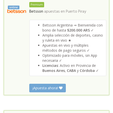
Premium
online
Betsson
apuestas en
Puerto Piray
Betsson Argentina ⇒ Bienvenida con
bono de hasta
$200.000 ARS
✓
Amplia selección de deportes, casino
y ruleta en vivo ★
Apuestas en vivo y múltiples
métodos de pago seguros ✓
Optimizado para móviles, sin App
necesaria ✓
Licencias
: Activo en Provincia de
Buenos Aires
,
CABA
y
Córdoba
✓
¡Apuesta ahora!