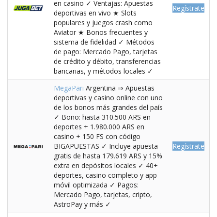
en casino ✓ Ventajas: Apuestas
Regístrate
deportivas en vivo ★ Slots
populares y juegos crash como
Aviator ★ Bonos frecuentes y
sistema de fidelidad ✓ Métodos
de pago: Mercado Pago, tarjetas
de crédito y débito, transferencias
bancarias, y métodos locales ✓
MegaPari
Argentina ⇒ Apuestas
deportivas y casino online con uno
de los bonos más grandes del país
✓ Bono: hasta 310.500 ARS en
deportes + 1.980.000 ARS en
casino + 150 FS con código
BIGAPUESTAS ✓ Incluye apuesta
Regístrate
gratis de hasta 179.619 ARS y 15%
extra en depósitos locales ✓ 40+
deportes, casino completo y app
móvil optimizada ✓ Pagos:
Mercado Pago, tarjetas, cripto,
AstroPay y más ✓