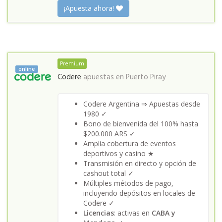
¡Apuesta ahora!
Premium
online
Codere
apuestas en
Puerto Piray
Codere Argentina ⇒ Apuestas desde
1980 ✓
Bono de bienvenida del 100% hasta
$200.000 ARS ✓
Amplia cobertura de eventos
deportivos y casino ★
Transmisión en directo y opción de
cashout total ✓
Múltiples métodos de pago,
incluyendo depósitos en locales de
Codere ✓
Licencias
: activas en
CABA y