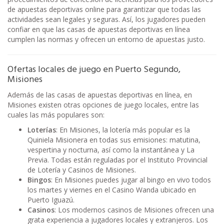
de apuestas deportivas online para garantizar que todas las
actividades sean legales y seguras. Así, los jugadores pueden
confiar en que las casas de apuestas deportivas en línea
cumplen las normas y ofrecen un entorno de apuestas justo.
Ofertas locales de juego en Puerto Segundo,
Misiones
Además de las casas de apuestas deportivas en línea, en
Misiones existen otras opciones de juego locales, entre las
cuales las más populares son:
Loterías
: En Misiones, la lotería más popular es la
Quiniela Misionera en todas sus emisiones: matutina,
vespertina y nocturna, así como la instantánea y La
Previa. Todas están reguladas por el Instituto Provincial
de Lotería y Casinos de Misiones.
Bingos
: En Misiones puedes jugar al bingo en vivo todos
los martes y viernes en el Casino Wanda ubicado en
Puerto Iguazú.
Casinos
: Los modernos casinos de Misiones ofrecen una
grata experiencia a jugadores locales y extranjeros. Los