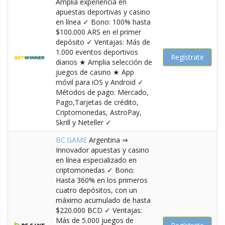
Amplia experiencia en
apuestas deportivas y casino
en línea ✓ Bono: 100% hasta
$100.000 ARS en el primer
depósito ✓ Ventajas: Más de
1.000 eventos deportivos
Regístrate
diarios ★ Amplia selección de
juegos de casino ★ App
móvil para iOS y Android ✓
Métodos de pago: Mercado,
Pago,Tarjetas de crédito,
Criptomonedas, AstroPay,
Skrill y Neteller ✓
BC.GAME
Argentina ⇒
Innovador apuestas y casino
en línea especializado en
criptomonedas ✓ Bono:
Hasta 360% en los primeros
cuatro depósitos, con un
máximo acumulado de hasta
$220.000 BCD ✓ Ventajas:
Más de 5.000 juegos de