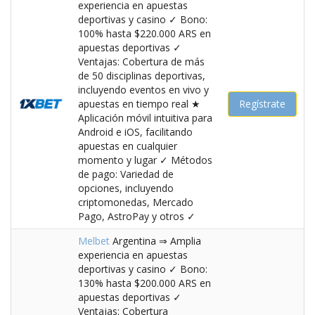
experiencia en apuestas
deportivas y casino ✓ Bono:
100% hasta $220.000 ARS en
apuestas deportivas ✓
Ventajas: Cobertura de más
de 50 disciplinas deportivas,
incluyendo eventos en vivo y
apuestas en tiempo real ★
Regístrate
Aplicación móvil intuitiva para
Android e iOS, facilitando
apuestas en cualquier
momento y lugar ✓ Métodos
de pago: Variedad de
opciones, incluyendo
criptomonedas, Mercado
Pago, AstroPay y otros ✓
Melbet
Argentina ⇒ Amplia
experiencia en apuestas
deportivas y casino ✓ Bono:
130% hasta $200.000 ARS en
apuestas deportivas ✓
Ventajas: Cobertura