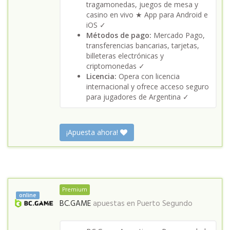
tragamonedas, juegos de mesa y
casino en vivo ★ App para Android e
iOS ✓
Métodos de pago:
Mercado Pago,
transferencias bancarias, tarjetas,
billeteras electrónicas y
criptomonedas ✓
Licencia:
Opera con licencia
internacional y ofrece acceso seguro
para jugadores de Argentina ✓
¡Apuesta ahora!
Premium
online
BC.GAME
apuestas en
Puerto Segundo