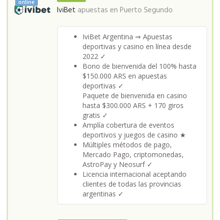
online
IviBet
apuestas en
Puerto Segundo
IviBet Argentina ⇒ Apuestas
deportivas y casino en línea desde
2022 ✓
Bono de bienvenida del 100% hasta
$150.000 ARS en apuestas
deportivas ✓
Paquete de bienvenida en casino
hasta $300.000 ARS + 170 giros
gratis ✓
Amplía cobertura de eventos
deportivos y juegos de casino ★
Múltiples métodos de pago,
Mercado Pago, criptomonedas,
AstroPay y Neosurf ✓
Licencia internacional aceptando
clientes de todas las provincias
argentinas ✓