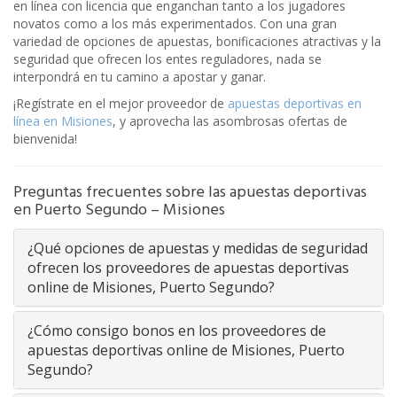
en línea con licencia que enganchan tanto a los jugadores
novatos como a los más experimentados. Con una gran
variedad de opciones de apuestas, bonificaciones atractivas y la
seguridad que ofrecen los entes reguladores, nada se
interpondrá en tu camino a apostar y ganar.
¡Regístrate en el mejor proveedor de
apuestas deportivas en
línea en Misiones
, y aprovecha las asombrosas ofertas de
bienvenida!
Preguntas frecuentes sobre las apuestas deportivas
en Puerto Segundo – Misiones
¿Qué opciones de apuestas y medidas de seguridad
ofrecen los proveedores de apuestas deportivas
online de Misiones, Puerto Segundo?
¿Cómo consigo bonos en los proveedores de
apuestas deportivas online de Misiones, Puerto
Segundo?