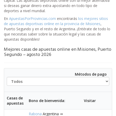
capital. Las apuestas deportivas online son la mejor alternativa
si deseas ganar dinero extra apostando en todo tipo de
deportes a nivel mundial.
En
ApuestasPorProvincias.com
encontrarás
los mejores sitios
de apuestas deportivas online en la provincia de Misiones
,
Puerto Segundo y en el resto de Argentina. ¡Entérate de todo lo
que necesitas saber sobre la situación legal y las casas de
apuestas disponibles!
Mejores casas de apuestas online en Misiones, Puerto
Segundo – agosto 2026
Métodos de pago
Casas de
Bono de bienvenida:
Visitar
apuestas
Rabona
Argentina ⇒