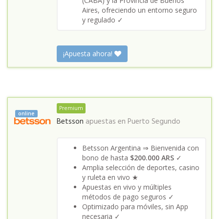
(CABA) y la Provincia de Buenos
Aires, ofreciendo un entorno seguro
y regulado ✓
¡Apuesta ahora!
Premium
online
Betsson
apuestas en
Puerto Segundo
Betsson Argentina ⇒ Bienvenida con
bono de hasta
$200.000 ARS
✓
Amplia selección de deportes, casino
y ruleta en vivo ★
Apuestas en vivo y múltiples
métodos de pago seguros ✓
Optimizado para móviles, sin App
necesaria ✓