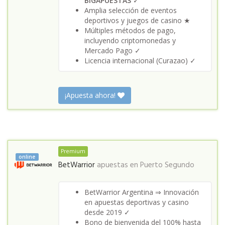
BIGAPUESTAS
✓
Amplia selección de eventos
deportivos y juegos de casino ★
Múltiples métodos de pago,
incluyendo criptomonedas y
Mercado Pago ✓
Licencia internacional (Curazao) ✓
¡Apuesta ahora!
Premium
online
BetWarrior
apuestas en
Puerto Segundo
BetWarrior Argentina ⇒ Innovación
en apuestas deportivas y casino
desde 2019 ✓
Bono de bienvenida del 100% hasta