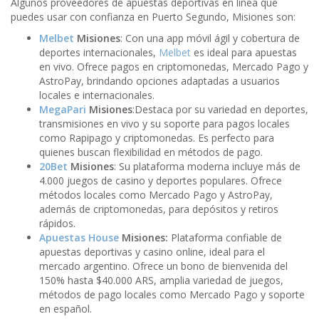
Algunos proveedores de apuestas deportivas en línea que
puedes usar con confianza en Puerto Segundo, Misiones son:
Melbet
Misiones
: Con una app móvil ágil y cobertura de
deportes internacionales,
Melbet
es ideal para apuestas
en vivo. Ofrece pagos en criptomonedas, Mercado Pago y
AstroPay, brindando opciones adaptadas a usuarios
locales e internacionales.
MegaPari
Misiones
:Destaca por su variedad en deportes,
transmisiones en vivo y su soporte para pagos locales
como Rapipago y criptomonedas. Es perfecto para
quienes buscan flexibilidad en métodos de pago.
20Bet
Misiones
: Su plataforma moderna incluye más de
4.000 juegos de casino y deportes populares. Ofrece
métodos locales como Mercado Pago y AstroPay,
además de criptomonedas, para depósitos y retiros
rápidos.
Apuestas House
Misiones:
Plataforma confiable de
apuestas deportivas y casino online, ideal para el
mercado argentino. Ofrece un bono de bienvenida del
150% hasta $40.000 ARS, amplia variedad de juegos,
métodos de pago locales como Mercado Pago y soporte
en español.