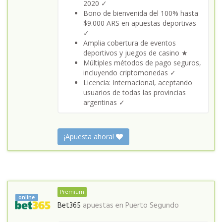
2020 ✓
Bono de bienvenida del 100% hasta
$9.000 ARS en apuestas deportivas
✓
Amplia cobertura de eventos
deportivos y juegos de casino ★
Múltiples métodos de pago seguros,
incluyendo criptomonedas ✓
Licencia: Internacional, aceptando
usuarios de todas las provincias
argentinas ✓
¡Apuesta ahora!
Premium
online
Bet365
apuestas en
Puerto Segundo