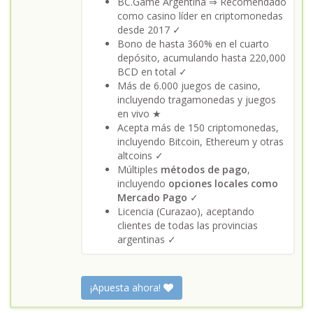
BC.Game Argentina ⇒ Recomendado
como casino líder en criptomonedas
desde 2017 ✓
Bono de hasta 360% en el cuarto
depósito, acumulando hasta 220,000
BCD en total ✓
Más de 6.000 juegos de casino,
incluyendo tragamonedas y juegos
en vivo ★
Acepta más de 150 criptomonedas,
incluyendo Bitcoin, Ethereum y otras
altcoins ✓
Múltiples
métodos de pago
,
incluyendo
opciones locales como
Mercado Pago
✓
Licencia (Curazao), aceptando
clientes de todas las provincias
argentinas ✓
¡Apuesta ahora!