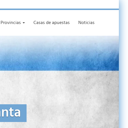
 Provincias
Casas de apuestas
Noticias
nta