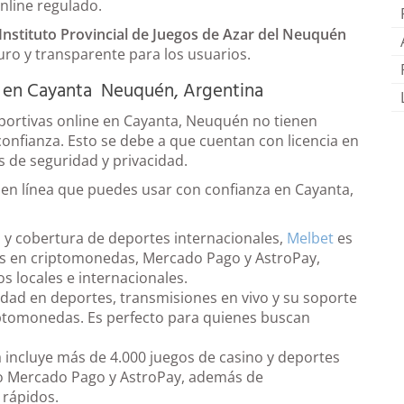
nline regulado.
Instituto Provincial de Juegos de Azar del Neuquén
ro y transparente para los usuarios.
ia en Cayanta Neuquén, Argentina
ortivas online en Cayanta, Neuquén no tienen
confianza. Esto se debe a que cuentan con licencia en
 de seguridad y privacidad.
en línea que puedes usar con confianza en Cayanta,
l y cobertura de deportes internacionales,
Melbet
es
gos en criptomonedas, Mercado Pago y AstroPay,
 locales e internacionales.
edad en deportes, transmisiones en vivo y su soporte
ptomonedas. Es perfecto para quienes buscan
 incluye más de 4.000 juegos de casino y deportes
o Mercado Pago y AstroPay, además de
 rápidos.