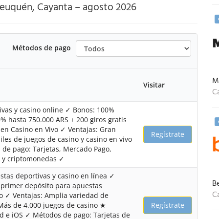
Neuquén, Cayanta – agosto 2026
Métodos de pago
M
Visitar
C
vas y casino online ✓ Bonos: 100%
 hasta 750.000 ARS + 200 giros gratis
en Casino en Vivo ✓ Ventajas: Gran
Regístrate
les de juegos de casino y casino en vivo
de pago: Tarjetas, Mercado Pago,
as y criptomonedas ✓
tas deportivas y casino en línea ✓
B
 primer depósito para apuestas
C
o ✓ Ventajas: Amplia variedad de
ás de 4.000 juegos de casino ★
Regístrate
id e iOS ✓ Métodos de pago: Tarjetas de