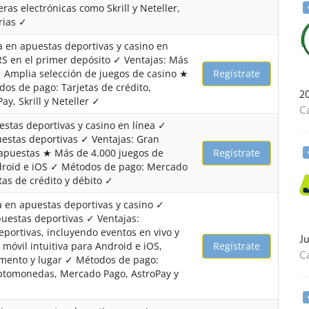
eras electrónicas como Skrill y Neteller,
rias ✓
 en apuestas deportivas y casino en
S en el primer depósito ✓ Ventajas: Más
★ Amplia selección de juegos de casino ★
Regístrate
os de pago: Tarjetas de crédito,
2
y, Skrill y Neteller ✓
C
stas deportivas y casino en línea ✓
estas deportivas ✓ Ventajas: Gran
apuestas ★ Más de 4.000 juegos de
Regístrate
ndroid e iOS ✓ Métodos de pago: Mercado
as de crédito y débito ✓
 en apuestas deportivas y casino ✓
uestas deportivas ✓ Ventajas:
portivas, incluyendo eventos en vivo y
J
móvil intuitiva para Android e iOS,
Regístrate
C
omento y lugar ✓ Métodos de pago:
iptomonedas, Mercado Pago, AstroPay y