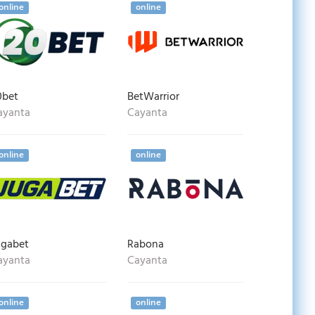
online
online
0bet
BetWarrior
ayanta
Cayanta
online
online
ugabet
Rabona
ayanta
Cayanta
online
online