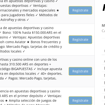
a en apuestas deportivas y casino ✓
uestas deportivas ✓ Ventajas:
ernacionales y mercados especiales ★
Regístrate
 para jugadores fieles ✓ Métodos de
AstroPay y otros ✓
M
 de apuestas deportivas y casino
C
 ✓ Bono: 100 % hasta $150.000 ARS en el
casino ✓ Ventajas: Apuestas deportivas
Regístrate
rash como Aviator ★ Bonos frecuentes y
go: Mercado Pago, tarjetas de crédito y
étodos locales ✓
ivas y casino online con uno de los
hasta 310.500 ARS en deportes +
n código BIGAPUESTAS ✓ Incluye apuesta
Regístrate
ra en depósitos locales ✓ 40+ deportes,
da ✓ Pagos: Mercado Pago, tarjetas,
encia en apuestas deportivas y casino
 ARS en el primer depósito ✓ Ventajas:
ios ★ Amplia selección de juegos de
Regístrate