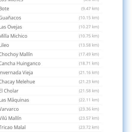
Bote
(9.47 km)
Guañacos
(10.15 km)
Las Ovejas
(10.27 km)
Milla Michico
(10.75 km)
Lileo
(13.58 km)
Chochoy Mallín
(17.49 km)
Cancha Huinganco
(18.71 km)
Invernada Vieja
(21.16 km)
Chacay Melehue
(21.23 km)
El Cholar
(21.58 km)
Las Máquinas
(22.11 km)
Varvarco
(23.36 km)
Vilú Mallín
(23.57 km)
Tricao Malal
(23.72 km)