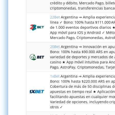
crédito y débito, Mercado Pago, billet
criptomonedas, transferencias banca
22Bet
Argentina ⇒ Amplia experiencia
línea ✓ Bono: 100% hasta $111.000 AR
de 1.000 eventos deportivos diarios 
App móvil para iOS y Android ✓ Métod
Mercado Pago, Criptomonedas, AstroPa
20Bet
Argentina ⇒ Innovación en apue
Bono: 100% hasta $90.000 ARS en apu
variedad de deportes y mercados de 
casino ★ App móvil intuitiva para A
Pago, AstroPay, Criptomonedas, Tarjet
1xBet
Argentina ⇒ Amplia experiencia
Bono: 100% hasta $220.000 ARS en ap
Cobertura de más de 50 disciplinas de
apuestas en tiempo real ★ Aplicación 
facilitando apuestas en cualquier m
Variedad de opciones, incluyendo cr
otros ✓