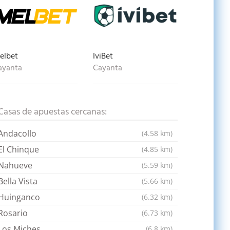
elbet
IviBet
ayanta
Cayanta
Casas de apuestas cercanas:
Andacollo
(4.58 km)
El Chinque
(4.85 km)
Nahueve
(5.59 km)
Bella Vista
(5.66 km)
Huinganco
(6.32 km)
Rosario
(6.73 km)
Los Miches
(6.8 km)