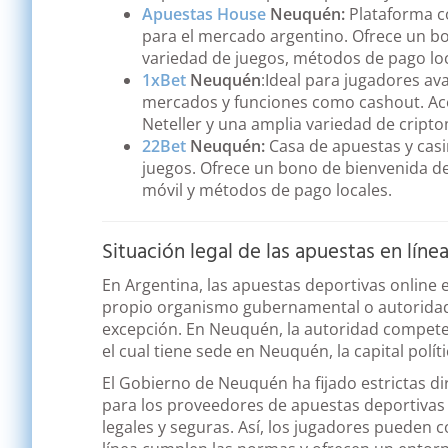
Apuestas House
Neuquén:
Plataforma co
para el mercado argentino. Ofrece un b
variedad de juegos, métodos de pago lo
1xBet
Neuquén
:Ideal para jugadores av
mercados y funciones como cashout. Acep
Neteller y una amplia variedad de crip
22Bet
Neuquén:
Casa de apuestas y casi
juegos. Ofrece un bono de bienvenida de
móvil y métodos de pago locales.
Situación legal de las apuestas en lín
En Argentina, las apuestas deportivas online 
propio organismo gubernamental o autoridad 
excepción. En Neuquén, la autoridad compete
el cual tiene sede en Neuquén, la capital políti
El Gobierno de Neuquén ha fijado estrictas di
para los proveedores de apuestas deportivas 
legales y seguras. Así, los jugadores pueden 