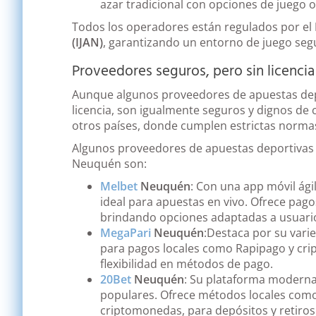
azar tradicional con opciones de juego o
Todos los operadores están regulados por el
(IJAN)
, garantizando un entorno de juego segu
Proveedores seguros, pero sin licenc
Aunque algunos proveedores de apuestas dep
licencia, son igualmente seguros y dignos de 
otros países, donde cumplen estrictas normas
Algunos proveedores de apuestas deportivas 
Neuquén son:
Melbet
Neuquén
: Con una app móvil ági
ideal para apuestas en vivo. Ofrece pa
brindando opciones adaptadas a usuarios
MegaPari
Neuquén
:Destaca por su vari
para pagos locales como Rapipago y cri
flexibilidad en métodos de pago.
20Bet
Neuquén
: Su plataforma moderna
populares. Ofrece métodos locales com
criptomonedas, para depósitos y retiros