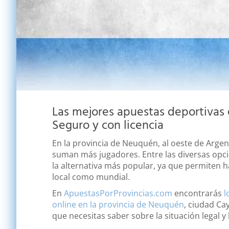
Las mejores apuestas deportivas
Seguro y con licencia
En la provincia de Neuquén, al oeste de Argent
suman más jugadores. Entre las diversas opci
la alternativa más popular, ya que permiten h
local como mundial.
En
ApuestasPorProvincias.com
encontrarás
l
online en la provincia de Neuquén
, ciudad Ca
que necesitas saber sobre la situación legal y