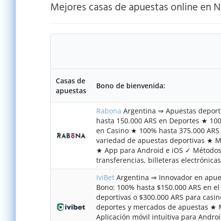
Mejores casas de apuestas online en 
Casas de
Bono de bienvenida:
apuestas
Rabona
Argentina ⇒ Apuestas deporti
hasta 150.000 ARS en Deportes ★ 100%
en Casino ★ 100% hasta 375.000 ARS 
variedad de apuestas deportivas ★ Mi
★ App para Android e iOS ✓ Métodos 
transferencias, billeteras electrónic
IviBet
Argentina ⇒ Innovador en apues
Bono: 100% hasta $150.000 ARS en el
deportivas o $300.000 ARS para casin
deportes y mercados de apuestas ★ M
Aplicación móvil intuitiva para Andro