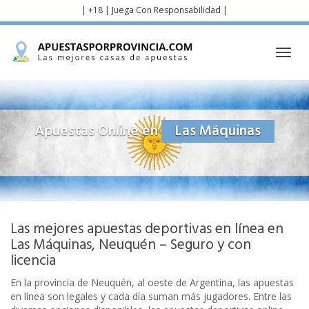
Skip
| +18 | Juega Con Responsabilidad |
to
main
content
Toggl
navig
Apuestas Online en
Las Máquinas
Las mejores apuestas deportivas en línea en
Las Máquinas, Neuquén – Seguro y con
licencia
En la provincia de Neuquén, al oeste de Argentina, las apuestas
en línea son legales y cada día suman más jugadores. Entre las