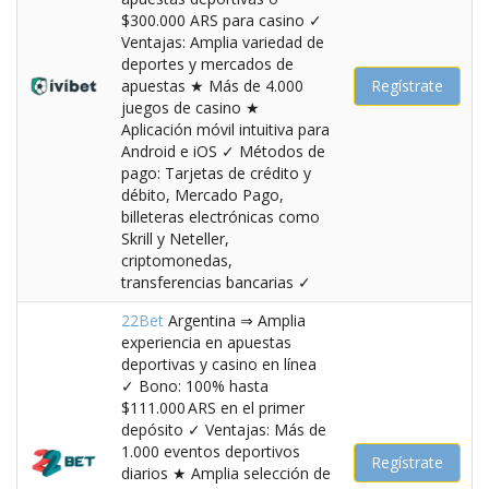
$300.000 ARS para casino ✓
Ventajas: Amplia variedad de
deportes y mercados de
apuestas ★ Más de 4.000
Regístrate
juegos de casino ★
Aplicación móvil intuitiva para
Android e iOS ✓ Métodos de
pago: Tarjetas de crédito y
débito, Mercado Pago,
billeteras electrónicas como
Skrill y Neteller,
criptomonedas,
transferencias bancarias ✓
22Bet
Argentina ⇒ Amplia
experiencia en apuestas
deportivas y casino en línea
✓ Bono: 100% hasta
$111.000 ARS en el primer
depósito ✓ Ventajas: Más de
1.000 eventos deportivos
Regístrate
diarios ★ Amplia selección de