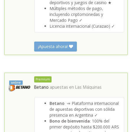
deportivos y juegos de casino ★
Múltiples métodos de pago,
incluyendo criptomonedas y
Mercado Pago ✓
Licencia internacional (Curazao) ✓
¡Apuesta ahora!
Premium
online
Betano
apuestas en
Las Máquinas
Betano
⇒ Plataforma internacional
de apuestas deportivas con sólida
presencia en Argentina ✓
Bono de bienvenida
: 100% del
primer depósito hasta $200.000 ARS