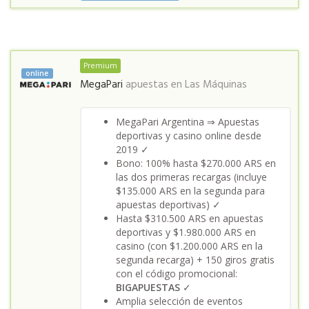
Premium
online
MegaPari
apuestas en
Las Máquinas
MegaPari Argentina ⇒ Apuestas
deportivas y casino online desde
2019 ✓
Bono: 100% hasta $270.000 ARS en
las dos primeras recargas (incluye
$135.000 ARS en la segunda para
apuestas deportivas) ✓
Hasta $310.500 ARS en apuestas
deportivas y $1.980.000 ARS en
casino (con $1.200.000 ARS en la
segunda recarga) + 150 giros gratis
con el código promocional:
BIGAPUESTAS
✓
Amplia selección de eventos