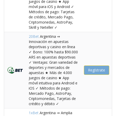
juegos de casino ★ App
móvil para iOS y Android ✓
Métodos de pago: Tarjetas
de crédito, Mercado Pago,
Criptomonedas, AstroPay,
Skrill y Neteller ✓
20Bet
Argentina ⇒
Innovación en apuestas
deportivas y casino en línea
✓ Bono: 100% hasta $90.000
ARS en apuestas deportivas
✓ Ventajas: Gran variedad de
deportes y mercados de
Regístrate
apuestas ★ Más de 4.000
juegos de casino ★ App
móvil intuitiva para Android e
iOS ✓ Métodos de pago:
Mercado Pago, AstroPay,
Criptomonedas, Tarjetas de
crédito y débito ✓
1xBet
Argentina ⇒ Amplia