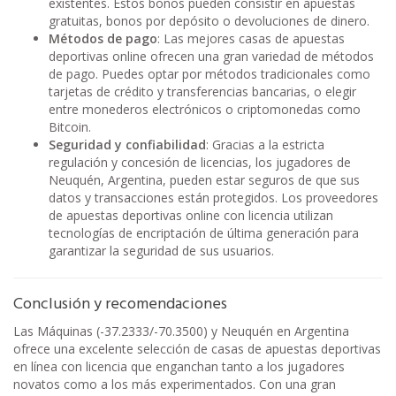
existentes. Estos bonos pueden consistir en apuestas
gratuitas, bonos por depósito o devoluciones de dinero.
Métodos de pago
: Las mejores casas de apuestas
deportivas online ofrecen una gran variedad de métodos
de pago. Puedes optar por métodos tradicionales como
tarjetas de crédito y transferencias bancarias, o elegir
entre monederos electrónicos o criptomonedas como
Bitcoin.
Seguridad y confiabilidad
: Gracias a la estricta
regulación y concesión de licencias, los jugadores de
Neuquén, Argentina, pueden estar seguros de que sus
datos y transacciones están protegidos. Los proveedores
de apuestas deportivas online con licencia utilizan
tecnologías de encriptación de última generación para
garantizar la seguridad de sus usuarios.
Conclusión y recomendaciones
Las Máquinas (-37.2333/-70.3500) y Neuquén en Argentina
ofrece una excelente selección de casas de apuestas deportivas
en línea con licencia que enganchan tanto a los jugadores
novatos como a los más experimentados. Con una gran