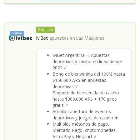
Premium
online
IviBet
apuestas en
Las Máquinas
IviBet Argentina ⇒ Apuestas
deportivas y casino en línea desde
2022 ✓
Bono de bienvenida del 100% hasta
$150.000 ARS en apuestas
deportivas ✓
Paquete de bienvenida en casino
hasta $300.000 ARS + 170 giros
gratis ✓
Amplía cobertura de eventos
deportivos y juegos de casino ★
Múltiples métodos de pago,
Mercado Pago, criptomonedas,
AstroPay y Neosurf ✓