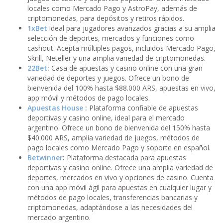
locales como Mercado Pago y AstroPay, además de
criptomonedas, para depósitos y retiros rápidos.
1xBet
:Ideal para jugadores avanzados gracias a su amplia
selección de deportes, mercados y funciones como
cashout. Acepta múltiples pagos, incluidos Mercado Pago,
Skrill, Neteller y una amplia variedad de criptomonedas.
22Bet
:
Casa de apuestas y casino online con una gran
variedad de deportes y juegos. Ofrece un bono de
bienvenida del 100% hasta $88.000 ARS, apuestas en vivo,
app móvil y métodos de pago locales.
Apuestas House
:
Plataforma confiable de apuestas
deportivas y casino online, ideal para el mercado
argentino. Ofrece un bono de bienvenida del 150% hasta
$40.000 ARS, amplia variedad de juegos, métodos de
pago locales como Mercado Pago y soporte en español.
Betwinner
:
Plataforma destacada para apuestas
deportivas y casino online. Ofrece una amplia variedad de
deportes, mercados en vivo y opciones de casino. Cuenta
con una app móvil ágil para apuestas en cualquier lugar y
métodos de pago locales, transferencias bancarias y
criptomonedas, adaptándose a las necesidades del
mercado argentino.