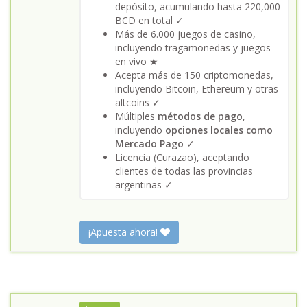
depósito, acumulando hasta 220,000
BCD en total ✓
Más de 6.000 juegos de casino,
incluyendo tragamonedas y juegos
en vivo ★
Acepta más de 150 criptomonedas,
incluyendo Bitcoin, Ethereum y otras
altcoins ✓
Múltiples
métodos de pago
,
incluyendo
opciones locales como
Mercado Pago
✓
Licencia (Curazao), aceptando
clientes de todas las provincias
argentinas ✓
¡Apuesta ahora!