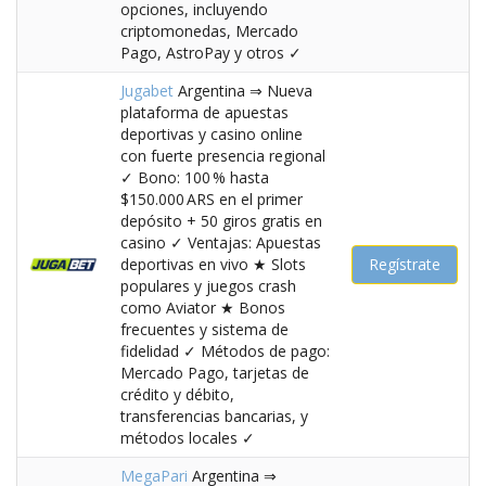
opciones, incluyendo
criptomonedas, Mercado
Pago, AstroPay y otros ✓
Jugabet
Argentina ⇒ Nueva
plataforma de apuestas
deportivas y casino online
con fuerte presencia regional
✓ Bono: 100 % hasta
$150.000 ARS en el primer
depósito + 50 giros gratis en
casino ✓ Ventajas: Apuestas
deportivas en vivo ★ Slots
Regístrate
populares y juegos crash
como Aviator ★ Bonos
frecuentes y sistema de
fidelidad ✓ Métodos de pago:
Mercado Pago, tarjetas de
crédito y débito,
transferencias bancarias, y
métodos locales ✓
MegaPari
Argentina ⇒