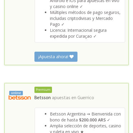
Android e iOS para apuestas en vivo
y casino online ✓
Múltiples métodos de pago seguros,
incluidas criptodivisas y Mercado
Pago ✓
Licencia: Internacional segura
expedida por Curaçao ✓
¡Apuesta ahora!
Premium
online
Betsson
apuestas en
Guerrico
Betsson Argentina ⇒ Bienvenida con
bono de hasta
$200.000 ARS
✓
Amplia selección de deportes, casino
y ruleta en vivo ★