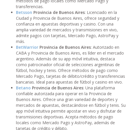
métodos de pago locales como Mercado Pago y
transferencias.
Betsson
Provincia de Buenos Aires
: Licenciado en la
Ciudad y Provincia de Buenos Aires, ofrece seguridad y
confianza en apuestas deportivas y casino. Con una
amplia variedad de mercados y transmisiones en vivo,
admite pagos con tarjetas, Mercado Pago, AstroPay y
más.
BetWarrior
Provincia de Buenos Aires
: Autorizado en
CABA y Provincia de Buenos Aires, es líder en el mercado
argentino. Además de su app móvil intuitiva, destaca
como patrocinador oficial de selecciones argentinas de
fútbol, hockey y tenis. Ofrece métodos de pago como
Mercado Pago, tarjetas de débito/crédito y transferencias
bancarias. Ideal para apuestas de fútbol y casino en vivo.
Betano
Provincia de Buenos Aires
: Una plataforma
confiable autorizada para operar en la Provincia de
Buenos Aires. Ofrece una gran variedad de deportes y
mercados de apuestas, destacándose en fútbol y tenis. Su
app móvil intuitiva permite apostar en vivo y disfrutar de
transmisiones deportivas. Acepta métodos de pago
locales como Mercado Pago y AstroPay, además de
tarjetas de crédito y débito.