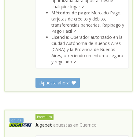
optimizada para apostar desde
cualquier lugar ✓
Métodos de pago
: Mercado Pago,
tarjetas de crédito y débito,
transferencias bancarias, Rapipago y
Pago Fácil ✓
Licencia
: Operador autorizado en la
Ciudad Autónoma de Buenos Aires
(CABA) y la Provincia de Buenos
Aires, ofreciendo un entorno seguro
y regulado ✓
¡Apuesta ahora!
Premium
online
Jugabet
apuestas en
Guerrico