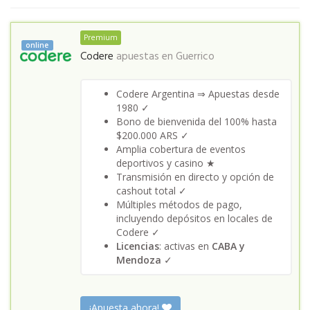
Premium
online
Codere
apuestas en
Guerrico
Codere Argentina ⇒ Apuestas desde
1980 ✓
Bono de bienvenida del 100% hasta
$200.000 ARS ✓
Amplia cobertura de eventos
deportivos y casino ★
Transmisión en directo y opción de
cashout total ✓
Múltiples métodos de pago,
incluyendo depósitos en locales de
Codere ✓
Licencias
: activas en
CABA y
Mendoza
✓
¡Apuesta ahora!