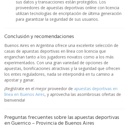
sus datos y transacciones están protegidos. Los
proveedores de apuestas deportivas online con licencia
utilizan tecnologías de encriptación de última generación
para garantizar la seguridad de sus usuarios.
Conclusión y recomendaciones
Buenos Aires en Argentina ofrece una excelente selección de
casas de apuestas deportivas en línea con licencia que
enganchan tanto a los jugadores novatos como a los más
experimentados. Con una gran variedad de opciones de
apuestas, bonificaciones atractivas y la seguridad que ofrecen
los entes reguladores, nada se interpondrá en tu camino a
apostar y ganar.
¡Regístrate en el mejor proveedor de
apuestas deportivas en
línea en Buenos Aires
, y aprovecha las asombrosas ofertas de
bienvenida!
Preguntas frecuentes sobre las apuestas deportivas
en Guerrico – Provincia de Buenos Aires