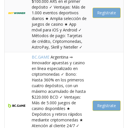
$100.000 ARS en el primer
depósito ✓ Ventajas: Más de
1.000 eventos deportivos
Regístrate
diarios ★ Amplia selección de
juegos de casino ★ App
móvil para iOS y Android ✓
Métodos de pago: Tarjetas
de crédito, Criptomonedas,
AstroPay, Skrill y Neteller ✓
BC.GAME
Argentina ⇒
Innovador apuestas y casino
en línea especializado en
criptomonedas ✓ Bono:
Hasta 360% en los primeros
cuatro depósitos, con un
máximo acumulado de hasta
$220.000 BCD ✓ Ventajas:
Más de 5.000 juegos de
Regístrate
casino disponibles ★
Depósitos y retiros rápidos
mediante criptomonedas ★
Atención al cliente 24/7 ✓