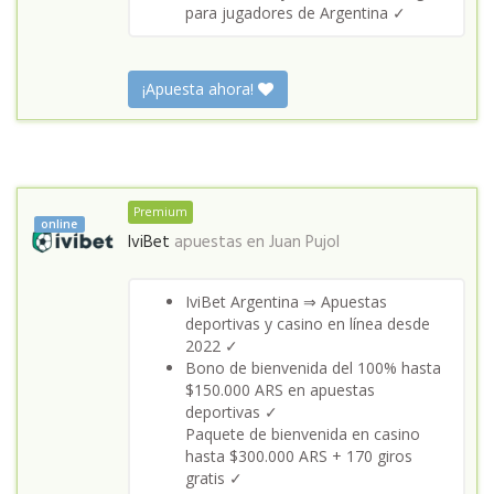
para jugadores de Argentina ✓
¡Apuesta ahora!
Premium
online
IviBet
apuestas en
Juan Pujol
IviBet Argentina ⇒ Apuestas
deportivas y casino en línea desde
2022 ✓
Bono de bienvenida del 100% hasta
$150.000 ARS en apuestas
deportivas ✓
Paquete de bienvenida en casino
hasta $300.000 ARS + 170 giros
gratis ✓