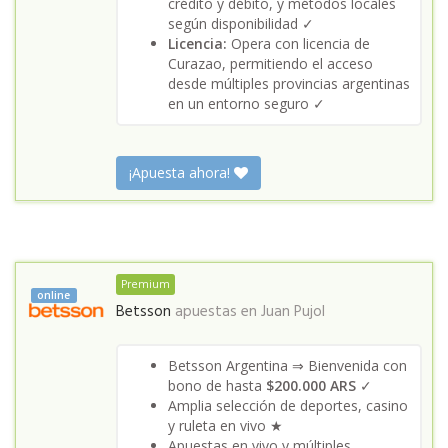
crédito y débito, y métodos locales
según disponibilidad ✓
Licencia:
Opera con licencia de
Curazao, permitiendo el acceso
desde múltiples provincias argentinas
en un entorno seguro ✓
¡Apuesta ahora!
Premium
online
Betsson
apuestas en
Juan Pujol
Betsson Argentina ⇒ Bienvenida con
bono de hasta
$200.000 ARS
✓
Amplia selección de deportes, casino
y ruleta en vivo ★
Apuestas en vivo y múltiples