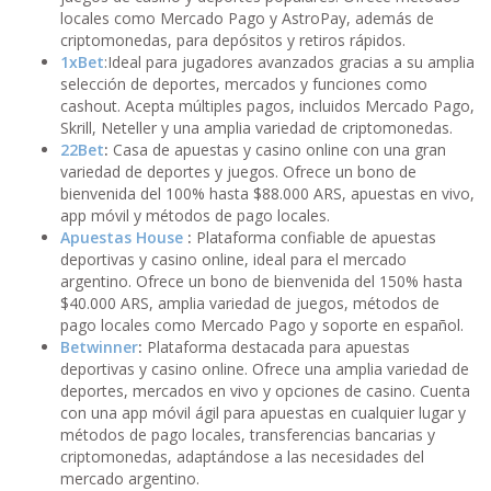
locales como Mercado Pago y AstroPay, además de
criptomonedas, para depósitos y retiros rápidos.
1xBet
:Ideal para jugadores avanzados gracias a su amplia
selección de deportes, mercados y funciones como
cashout. Acepta múltiples pagos, incluidos Mercado Pago,
Skrill, Neteller y una amplia variedad de criptomonedas.
22Bet
:
Casa de apuestas y casino online con una gran
variedad de deportes y juegos. Ofrece un bono de
bienvenida del 100% hasta $88.000 ARS, apuestas en vivo,
app móvil y métodos de pago locales.
Apuestas House
:
Plataforma confiable de apuestas
deportivas y casino online, ideal para el mercado
argentino. Ofrece un bono de bienvenida del 150% hasta
$40.000 ARS, amplia variedad de juegos, métodos de
pago locales como Mercado Pago y soporte en español.
Betwinner
:
Plataforma destacada para apuestas
deportivas y casino online. Ofrece una amplia variedad de
deportes, mercados en vivo y opciones de casino. Cuenta
con una app móvil ágil para apuestas en cualquier lugar y
métodos de pago locales, transferencias bancarias y
criptomonedas, adaptándose a las necesidades del
mercado argentino.