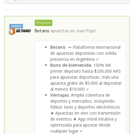
Premium
online
Betano
apuestas en
Juan Pujol
Betano
⇒ Plataforma internacional
de apuestas deportivas con sólida
presencia en Argentina ✓
Bono de bienvenida
: 100% del
primer depósito hasta $200.000 ARS
para apuestas deportivas, más una
apuesta gratis de $5.000 al depositar
al menos $10.000 ✓
Ventajas
: Amplia cobertura de
deportes y mercados, incluyendo
fútbol, tenis y deportes electrónicos
★ Apuestas en vivo con transmisión
de eventos ★ App móvil intuitiva y
optimizada para apostar desde
cualquier lugar ✓