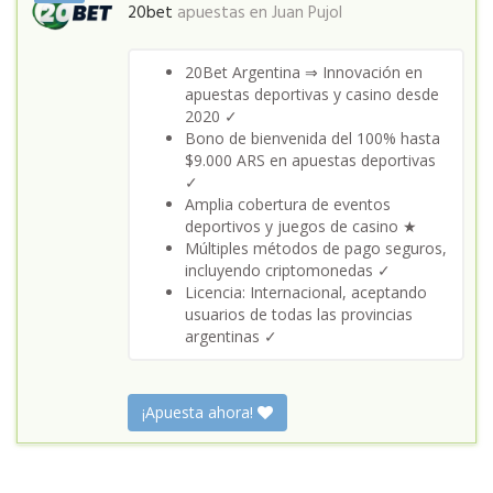
20bet
apuestas en
Juan Pujol
20Bet Argentina ⇒ Innovación en
apuestas deportivas y casino desde
2020 ✓
Bono de bienvenida del 100% hasta
$9.000 ARS en apuestas deportivas
✓
Amplia cobertura de eventos
deportivos y juegos de casino ★
Múltiples métodos de pago seguros,
incluyendo criptomonedas ✓
Licencia: Internacional, aceptando
usuarios de todas las provincias
argentinas ✓
¡Apuesta ahora!