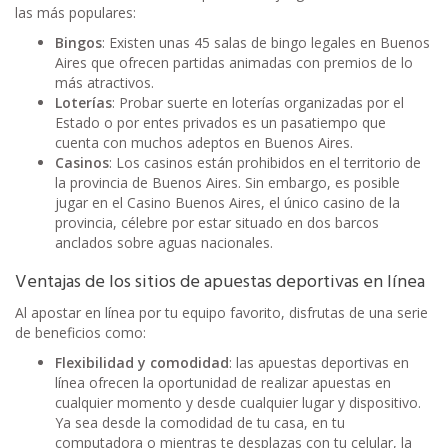
las más populares:
Bingos
: Existen unas 45 salas de bingo legales en Buenos
Aires que ofrecen partidas animadas con premios de lo
más atractivos.
Loterías
: Probar suerte en loterías organizadas por el
Estado o por entes privados es un pasatiempo que
cuenta con muchos adeptos en Buenos Aires.
Casinos
: Los casinos están prohibidos en el territorio de
la provincia de Buenos Aires. Sin embargo, es posible
jugar en el Casino Buenos Aires, el único casino de la
provincia, célebre por estar situado en dos barcos
anclados sobre aguas nacionales.
Ventajas de los sitios de apuestas deportivas en línea
Al apostar en línea por tu equipo favorito, disfrutas de una serie
de beneficios como:
Flexibilidad y comodidad
: las apuestas deportivas en
línea ofrecen la oportunidad de realizar apuestas en
cualquier momento y desde cualquier lugar y dispositivo.
Ya sea desde la comodidad de tu casa, en tu
computadora o mientras te desplazas con tu celular, la