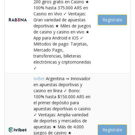
200 giros gratis en Casino ★
100% hasta 375.000 ARS en
Casino en Vivo ✓ Ventajas:
Gran variedad de apuestas
Regístrate
deportivas ★ Miles de juegos
de casino y casino en vivo ★
App para Android e iOS ✓
Métodos de pago: Tarjetas,
Mercado Pago,
transferencias, billeteras
electrónicas y criptomonedas
✓
IviBet
Argentina ⇒ Innovador
en apuestas deportivas y
casino en línea ✓ Bono:
100% hasta $150.000 ARS en
el primer depósito para
apuestas deportivas o casino
✓ Ventajas: Amplia variedad
de deportes y mercados de
apuestas ★ Más de 4.000
Regístrate
juegos de casino ★