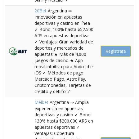
20Bet
Argentina ⇒
Innovación en apuestas
deportivas y casino en línea
✓ Bono: 100% hasta $52.500
ARS en apuestas deportivas
✓ Ventajas: Gran variedad de
deportes y mercados de
Regístrate
apuestas ★ Más de 4.000
juegos de casino ★ App
móvil intuitiva para Android e
iOS ✓ Métodos de pago:
Mercado Pago, AstroPay,
Criptomonedas, Tarjetas de
crédito y débito ✓
Melbet
Argentina ⇒ Amplia
experiencia en apuestas
deportivas y casino ✓ Bono:
130% hasta $200.000 ARS en
apuestas deportivas ✓
Ventajas: Cobertura