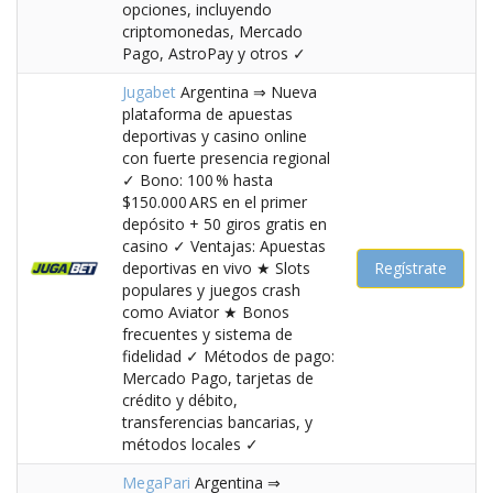
opciones, incluyendo
criptomonedas, Mercado
Pago, AstroPay y otros ✓
Jugabet
Argentina ⇒ Nueva
plataforma de apuestas
deportivas y casino online
con fuerte presencia regional
✓ Bono: 100 % hasta
$150.000 ARS en el primer
depósito + 50 giros gratis en
casino ✓ Ventajas: Apuestas
deportivas en vivo ★ Slots
Regístrate
populares y juegos crash
como Aviator ★ Bonos
frecuentes y sistema de
fidelidad ✓ Métodos de pago:
Mercado Pago, tarjetas de
crédito y débito,
transferencias bancarias, y
métodos locales ✓
MegaPari
Argentina ⇒