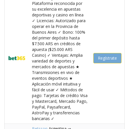
Plataforma reconocida por
su excelencia en apuestas
deportivas y casino en línea
✓ Licencias: Autorizado para
operar en la Provincia de
Buenos Aires ✓ Bono: 100%
del primer depósito hasta
$7.500 ARS en créditos de
apuesta ($25.000 ARS
Casino) ✓ Ventajas: Amplia
Regístrate
variedad de deportes y
mercados de apuestas ★
Transmisiones en vivo de
eventos deportivos ★
Aplicación móvil intuitiva y
fácil de usar ✓ Métodos de
pago: Tarjetas de crédito Visa
y Mastercard, Mercado Pago,
PayPal, Paysafecard,
AstroPay y transferencias
bancarias ✓
Betsson
Argentina ⇒