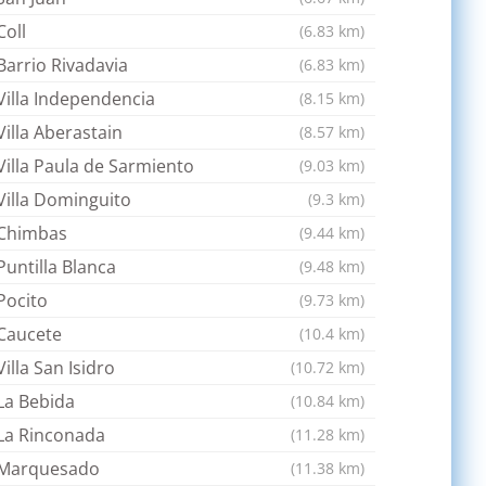
Coll
(6.83 km)
Barrio Rivadavia
(6.83 km)
Villa Independencia
(8.15 km)
Villa Aberastain
(8.57 km)
Villa Paula de Sarmiento
(9.03 km)
Villa Dominguito
(9.3 km)
Chimbas
(9.44 km)
Puntilla Blanca
(9.48 km)
Pocito
(9.73 km)
Caucete
(10.4 km)
Villa San Isidro
(10.72 km)
La Bebida
(10.84 km)
La Rinconada
(11.28 km)
Marquesado
(11.38 km)