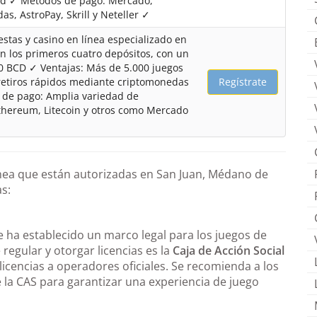
id ✓ Métodos de pago: Mercado,
s, AstroPay, Skrill y Neteller ✓
tas y casino en línea especializado en
 los primeros cuatro depósitos, con un
 BCD ✓ Ventajas: Más de 5.000 juegos
retiros rápidos mediante criptomonedas
Regístrate
 de pago: Amplia variedad de
thereum, Litecoin y otros como Mercado
línea que están autorizadas en San Juan, Médano de
s:
se ha establecido un marco legal para los juegos de
regular y otorgar licencias es la
Caja de Acción Social
icencias a operadores oficiales. Se recomienda a los
 la CAS para garantizar una experiencia de juego