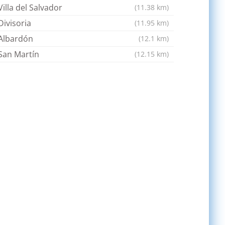
Villa del Salvador
(11.38 km)
Divisoria
(11.95 km)
Albardón
(12.1 km)
San Martín
(12.15 km)