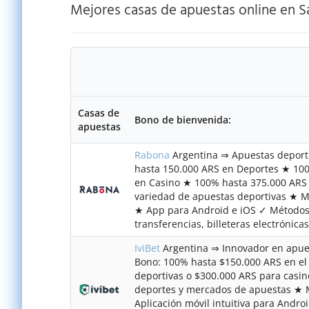
Mejores casas de apuestas online en 
Casas de
Bono de bienvenida:
apuestas
Rabona
Argentina ⇒ Apuestas deporti
hasta 150.000 ARS en Deportes ★ 100%
en Casino ★ 100% hasta 375.000 ARS 
variedad de apuestas deportivas ★ Mi
★ App para Android e iOS ✓ Métodos 
transferencias, billeteras electrónic
IviBet
Argentina ⇒ Innovador en apues
Bono: 100% hasta $150.000 ARS en el
deportivas o $300.000 ARS para casin
deportes y mercados de apuestas ★ M
Aplicación móvil intuitiva para Andro