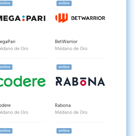
online
online
egaPari
BetWarrior
édano de Oro
Médano de Oro
online
online
odere
Rabona
édano de Oro
Médano de Oro
online
online