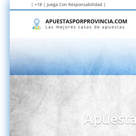
Skip
| +18 | Juega Con Responsabilidad |
to
main
content
Apuesta