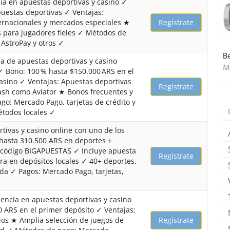
a en apuestas deportivas y casino ✓
uestas deportivas ✓ Ventajas:
ernacionales y mercados especiales ★
Regístrate
 para jugadores fieles ✓ Métodos de
AstroPay y otros ✓
B
 de apuestas deportivas y casino
M
 ✓ Bono: 100 % hasta $150.000 ARS en el
casino ✓ Ventajas: Apuestas deportivas
Regístrate
rash como Aviator ★ Bonos frecuentes y
go: Mercado Pago, tarjetas de crédito y
étodos locales ✓
ivas y casino online con uno de los
hasta 310.500 ARS en deportes +
n código BIGAPUESTAS ✓ Incluye apuesta
Regístrate
ra en depósitos locales ✓ 40+ deportes,
da ✓ Pagos: Mercado Pago, tarjetas,
encia en apuestas deportivas y casino
 ARS en el primer depósito ✓ Ventajas:
ios ★ Amplia selección de juegos de
Regístrate