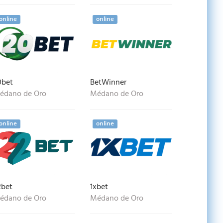
online
online
0bet
BetWinner
édano de Oro
Médano de Oro
online
online
2bet
1xbet
édano de Oro
Médano de Oro