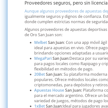
Proveedores seguros, pero sin licenc
Aunque algunos proveedores de apuestas dep
igualmente seguros y dignos de confianza. Est
donde cumplen estrictas normas de seguridad
Algunos proveedores de apuestas deportivas
de Oro San Juan son:
Melbet
San Juan
: Con una app móvil ági
ideal para apuestas en vivo. Ofrece pa
brindando opciones adaptadas a usuarios
MegaPari
San Juan
:Destaca por su varie
para pagos locales como Rapipago y cri
flexibilidad en métodos de pago.
20Bet
San Juan
: Su plataforma moderna 
populares. Ofrece métodos locales com
criptomonedas, para depósitos y retiros
Apuestas House
San Juan:
Plataforma con
para el mercado argentino. Ofrece un b
variedad de juegos, métodos de pago lo
1xBet
San Juan
:Ideal para jugadores ava