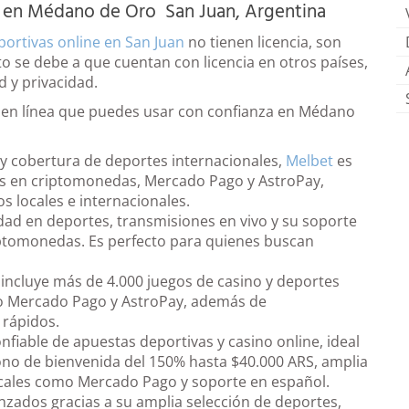
ia en Médano de Oro San Juan, Argentina
ortivas online en San Juan
no tienen licencia, son
o se debe a que cuentan con licencia en otros países,
 y privacidad.
 en línea que puedes usar con confianza en Médano
l y cobertura de deportes internacionales,
Melbet
es
gos en criptomonedas, Mercado Pago y AstroPay,
 locales e internacionales.
dad en deportes, transmisiones en vivo y su soporte
ptomonedas. Es perfecto para quienes buscan
incluye más de 4.000 juegos de casino y deportes
o Mercado Pago y AstroPay, además de
 rápidos.
fiable de apuestas deportivas y casino online, ideal
ono de bienvenida del 150% hasta $40.000 ARS, amplia
cales como Mercado Pago y soporte en español.
nzados gracias a su amplia selección de deportes,