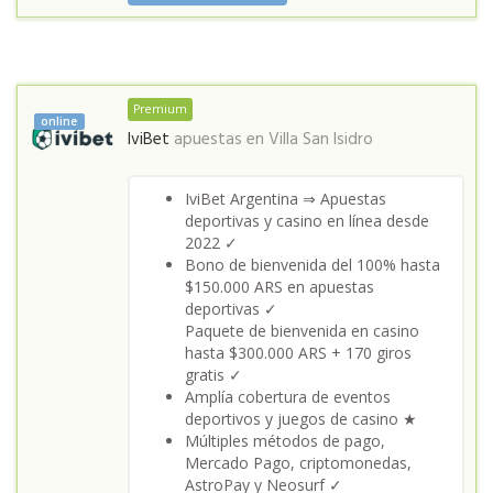
Premium
online
IviBet
apuestas en
Villa San Isidro
IviBet Argentina ⇒ Apuestas
deportivas y casino en línea desde
2022 ✓
Bono de bienvenida del 100% hasta
$150.000 ARS en apuestas
deportivas ✓
Paquete de bienvenida en casino
hasta $300.000 ARS + 170 giros
gratis ✓
Amplía cobertura de eventos
deportivos y juegos de casino ★
Múltiples métodos de pago,
Mercado Pago, criptomonedas,
AstroPay y Neosurf ✓