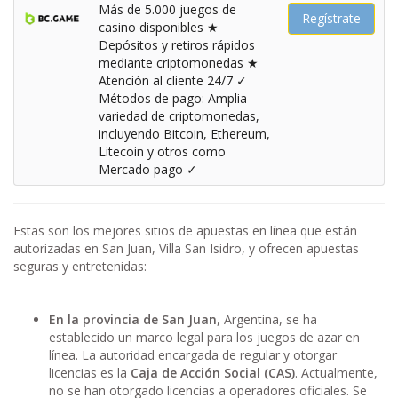
Más de 5.000 juegos de
Regístrate
casino disponibles ★
Depósitos y retiros rápidos
mediante criptomonedas ★
Atención al cliente 24/7 ✓
Métodos de pago: Amplia
variedad de criptomonedas,
incluyendo Bitcoin, Ethereum,
Litecoin y otros como
Mercado pago ✓
Estas son los mejores sitios de apuestas en línea que están
autorizadas en San Juan, Villa San Isidro, y ofrecen apuestas
seguras y entretenidas:
En la provincia de San Juan
, Argentina, se ha
establecido un marco legal para los juegos de azar en
línea. La autoridad encargada de regular y otorgar
licencias es la
Caja de Acción Social (CAS)
. Actualmente,
no se han otorgado licencias a operadores oficiales. Se