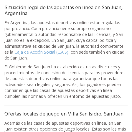
Situación legal de las apuestas en línea en San Juan,
Argentina
En Argentina, las apuestas deportivas online están reguladas
por provincia. Cada provincia tiene su propio organismo
gubernamental o autoridad responsable de las licencias, y San
Juan no es la excepción. En San Juan, cuya capital política y
administrativa es ciudad de San Juan, la autoridad competente
es la
Caja de Acción Social (C.A.S)
, con sede también en ciudad
de San Juan.
El Gobierno de San Juan ha establecido estrictas directrices y
procedimientos de concesión de licencias para los proveedores
de apuestas deportivas online para garantizar que todas las
actividades sean legales y seguras. Así, los jugadores pueden
confiar en que las casas de apuestas deportivas en línea
cumplen las normas y ofrecen un entorno de apuestas justo.
Ofertas locales de juego en Villa San Isidro, San Juan
Además de las casas de apuestas deportivas en línea, en San
Juan existen otras opciones de juego locales. Estas son las más