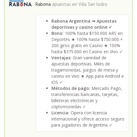
Rabona
apuestas en
Villa San Isidro
Rabona Argentina ⇒ Apuestas
deportivas y casino online ✓
Bono:
100% hasta $150.000 ARS en
Deportes ★ 100% hasta $750.000 +
200 giros gratis en Casino ★ 100%
hasta $375.000 en Casino en Vivo ✓
Ventajas:
Gran variedad de
apuestas deportivas. Miles de
tragamonedas, juegos de mesa y
casino en vivo ★ App para Android e
iOS ✓
Métodos de pago:
Mercado Pago,
transferencias bancarias, tarjetas,
billeteras electrónicas y
criptomonedas ✓
Licencia:
Opera con licencia
internacional y ofrece acceso seguro
para jugadores de Argentina ✓