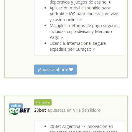
deportivos y juegos de casino ★
Aplicación móvil disponible para
Android e iOS para apuestas en vivo
y casino online ✓
Múltiples métodos de pago seguros,
incluidas criptodivisas y Mercado
Pago ✓
Licencia: Internacional segura
expedida por Curaçao ✓
¡Apuesta ahora!
Premium
online
20bet
apuestas en
Villa San Isidro
20Bet Argentina ⇒ Innovación en