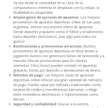
Ya sea desde la comodidad de tu casa, en tu
computadora o mientras te desplazas con tu celular, la
flexibilidad es insuperable.
Amplia gama de opciones de apuestas
: Los mejores
proveedores de apuestas deportivas online de San Juan,
Argentina, ofrecen una enorme oferta de apuestas.
Desde deportes populares como el fútbol y el baloncesto
hasta deportes electrónicos, ¡hay algo para todos los
gustos!
Bonificaciones y promociones atractivas
: Muchos
proveedores de apuestas deportivas en línea atraen a
jugadores nuevos con generosos bonos de bienvenida y a
menudo ofrecen promociones para los clientes
existentes. Estos bonos pueden consistir en apuestas
gratuitas, bonos por depósito o devoluciones de dinero.
Métodos de pago
: Las mejores casas de apuestas
deportivas online ofrecen una gran variedad de métodos
de pago. Puedes optar por métodos tradicionales como
tarjetas de crédito y transferencias bancarias, o elegir
entre monederos electrónicos o criptomonedas como
Bitcoin.
Seguridad y confiabilidad
: Gracias a la estricta