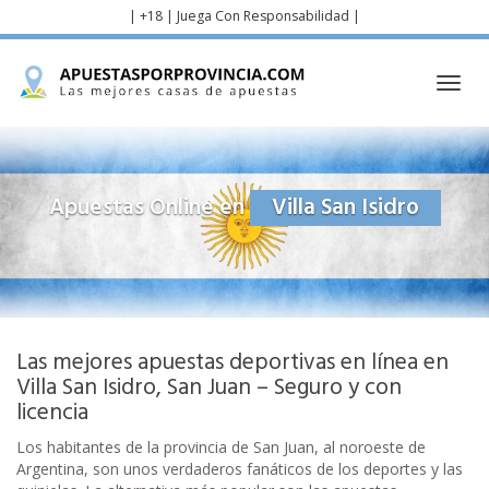
Skip
| +18 | Juega Con Responsabilidad |
to
main
content
Toggl
navig
Apuestas Online en
Villa San Isidro
Las mejores apuestas deportivas en línea en
Villa San Isidro, San Juan – Seguro y con
licencia
Los habitantes de la provincia de San Juan, al noroeste de
Argentina, son unos verdaderos fanáticos de los deportes y las