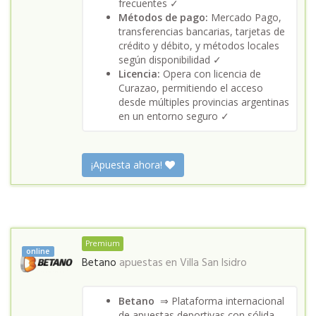
frecuentes ✓
Métodos de pago:
Mercado Pago,
transferencias bancarias, tarjetas de
crédito y débito, y métodos locales
según disponibilidad ✓
Licencia:
Opera con licencia de
Curazao, permitiendo el acceso
desde múltiples provincias argentinas
en un entorno seguro ✓
¡Apuesta ahora!
Premium
online
Betano
apuestas en
Villa San Isidro
Betano
⇒ Plataforma internacional
de apuestas deportivas con sólida