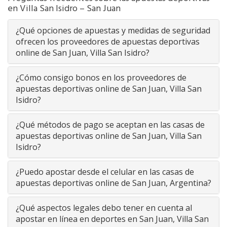
en Villa San Isidro – San Juan
¿Qué opciones de apuestas y medidas de seguridad
ofrecen los proveedores de apuestas deportivas
online de San Juan, Villa San Isidro?
¿Cómo consigo bonos en los proveedores de
apuestas deportivas online de San Juan, Villa San
Isidro?
¿Qué métodos de pago se aceptan en las casas de
apuestas deportivas online de San Juan, Villa San
Isidro?
¿Puedo apostar desde el celular en las casas de
apuestas deportivas online de San Juan, Argentina?
¿Qué aspectos legales debo tener en cuenta al
apostar en línea en deportes en San Juan, Villa San