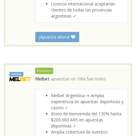
Licencia internacional aceptando
clientes de todas las provincias
argentinas ✓
¡Apuesta ahora!
Premium
online
Melbet
apuestas en
Villa San Isidro
Melbet Argentina ⇒ Amplia
experiencia en apuestas deportivas y
casino ✓
Bono de bienvenida del 130% hasta
$200.000 ARS en apuestas
deportivas ✓
Amplia cobertura de eventos