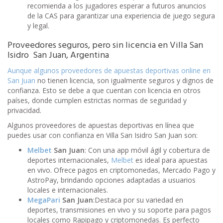
recomienda a los jugadores esperar a futuros anuncios
de la CAS para garantizar una experiencia de juego segura
y legal.
Proveedores seguros, pero sin licencia en Villa San
Isidro San Juan, Argentina
Aunque algunos proveedores de apuestas deportivas online en
San Juan
no tienen licencia, son igualmente seguros y dignos de
confianza. Esto se debe a que cuentan con licencia en otros
países, donde cumplen estrictas normas de seguridad y
privacidad.
Algunos proveedores de apuestas deportivas en línea que
puedes usar con confianza en Villa San Isidro San Juan son:
Melbet
San Juan
: Con una app móvil ágil y cobertura de
deportes internacionales,
Melbet
es ideal para apuestas
en vivo. Ofrece pagos en criptomonedas, Mercado Pago y
AstroPay, brindando opciones adaptadas a usuarios
locales e internacionales.
MegaPari
San Juan
:Destaca por su variedad en
deportes, transmisiones en vivo y su soporte para pagos
locales como Rapipago y criptomonedas. Es perfecto