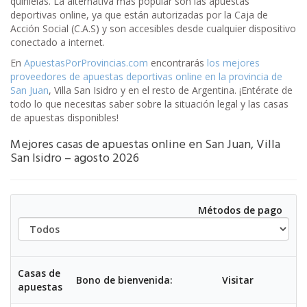
quinielas. La alternativa más popular son las apuestas
deportivas online, ya que están autorizadas por la Caja de
Acción Social (C.A.S) y son accesibles desde cualquier dispositivo
conectado a internet.
En
ApuestasPorProvincias.com
encontrarás
los mejores
proveedores de apuestas deportivas online en la provincia de
San Juan
, Villa San Isidro y en el resto de Argentina. ¡Entérate de
todo lo que necesitas saber sobre la situación legal y las casas
de apuestas disponibles!
Mejores casas de apuestas online en San Juan, Villa
San Isidro – agosto 2026
Métodos de pago
Casas de
Bono de bienvenida:
Visitar
apuestas