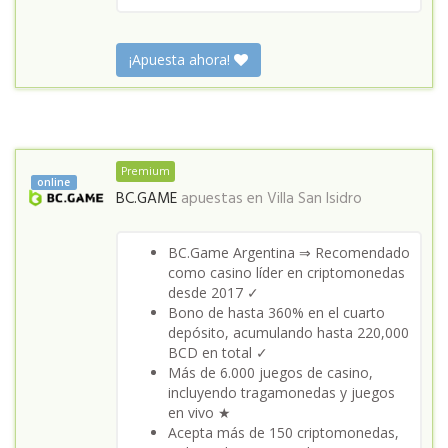
¡Apuesta ahora!
Premium
online
BC.GAME
apuestas en
Villa San Isidro
BC.Game Argentina ⇒ Recomendado
como casino líder en criptomonedas
desde 2017 ✓
Bono de hasta 360% en el cuarto
depósito, acumulando hasta 220,000
BCD en total ✓
Más de 6.000 juegos de casino,
incluyendo tragamonedas y juegos
en vivo ★
Acepta más de 150 criptomonedas,