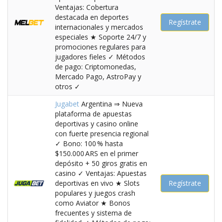
Ventajas: Cobertura
destacada en deportes
Regístrate
internacionales y mercados
especiales ★ Soporte 24/7 y
promociones regulares para
jugadores fieles ✓ Métodos
de pago: Criptomonedas,
Mercado Pago, AstroPay y
otros ✓
Jugabet
Argentina ⇒ Nueva
plataforma de apuestas
deportivas y casino online
con fuerte presencia regional
✓ Bono: 100 % hasta
$150.000 ARS en el primer
depósito + 50 giros gratis en
casino ✓ Ventajas: Apuestas
deportivas en vivo ★ Slots
Regístrate
populares y juegos crash
como Aviator ★ Bonos
frecuentes y sistema de