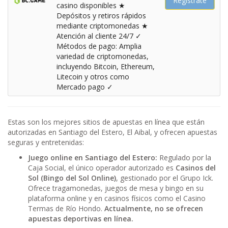
Regístrate
casino disponibles ★
Depósitos y retiros rápidos
mediante criptomonedas ★
Atención al cliente 24/7 ✓
Métodos de pago: Amplia
variedad de criptomonedas,
incluyendo Bitcoin, Ethereum,
Litecoin y otros como
Mercado pago ✓
Estas son los mejores sitios de apuestas en línea que están
autorizadas en Santiago del Estero, El Aibal, y ofrecen apuestas
seguras y entretenidas:
Juego online en Santiago del Estero:
Regulado por la
Caja Social, el único operador autorizado es
Casinos del
Sol (Bingo del Sol Online)
, gestionado por el Grupo Ick.
Ofrece tragamonedas, juegos de mesa y bingo en su
plataforma online y en casinos físicos como el Casino
Termas de Río Hondo.
Actualmente, no se ofrecen
apuestas deportivas en línea.