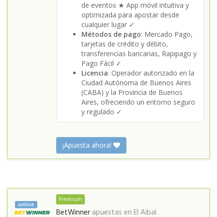
de eventos ★ App móvil intuitiva y
optimizada para apostar desde
cualquier lugar ✓
Métodos de pago
: Mercado Pago,
tarjetas de crédito y débito,
transferencias bancarias, Rapipago y
Pago Fácil ✓
Licencia
: Operador autorizado en la
Ciudad Autónoma de Buenos Aires
(CABA) y la Provincia de Buenos
Aires, ofreciendo un entorno seguro
y regulado ✓
¡Apuesta ahora!
Premium
online
BetWinner
apuestas en
El Aibal