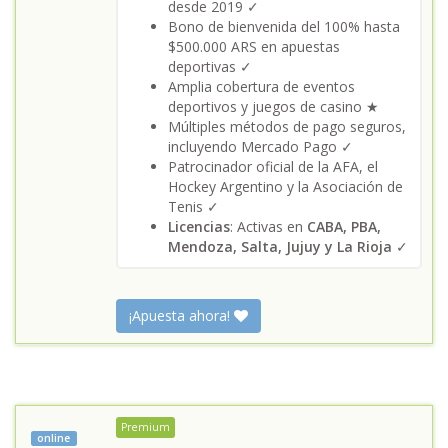
desde 2019 ✓
Bono de bienvenida del 100% hasta
$500.000 ARS en apuestas
deportivas ✓
Amplia cobertura de eventos
deportivos y juegos de casino ★
Múltiples métodos de pago seguros,
incluyendo Mercado Pago ✓
Patrocinador oficial de la AFA, el
Hockey Argentino y la Asociación de
Tenis ✓
Licencias
: Activas en
CABA, PBA,
Mendoza, Salta, Jujuy y La Rioja
✓
¡Apuesta ahora!
Premium
online