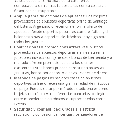
Ya sea desde la comodidad de tu casa, en tu
computadora o mientras te desplazas con tu celular, la
flexibilidad es insuperable.
Amplia gama de opciones de apuestas
: Los mejores
proveedores de apuestas deportivas online de Santiago
del Estero, Argentina, ofrecen una enorme oferta de
apuestas. Desde deportes populares como el fútbol y el
baloncesto hasta deportes electrónicos, ¡hay algo para
todos los gustos!
Bonificaciones y promociones atractivas
: Muchos
proveedores de apuestas deportivas en línea atraen a
jugadores nuevos con generosos bonos de bienvenida y a
menudo ofrecen promociones para los clientes
existentes. Estos bonos pueden consistir en apuestas
gratuitas, bonos por depósito o devoluciones de dinero.
Métodos de pago
: Las mejores casas de apuestas
deportivas online ofrecen una gran variedad de métodos
de pago. Puedes optar por métodos tradicionales como
tarjetas de crédito y transferencias bancarias, o elegir
entre monederos electrónicos o criptomonedas como
Bitcoin.
Seguridad y confiabilidad
: Gracias a la estricta
regulación y concesión de licencias, los jugadores de