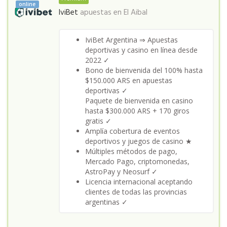
online
IviBet
apuestas en
El Aibal
IviBet Argentina ⇒ Apuestas
deportivas y casino en línea desde
2022 ✓
Bono de bienvenida del 100% hasta
$150.000 ARS en apuestas
deportivas ✓
Paquete de bienvenida en casino
hasta $300.000 ARS + 170 giros
gratis ✓
Amplía cobertura de eventos
deportivos y juegos de casino ★
Múltiples métodos de pago,
Mercado Pago, criptomonedas,
AstroPay y Neosurf ✓
Licencia internacional aceptando
clientes de todas las provincias
argentinas ✓