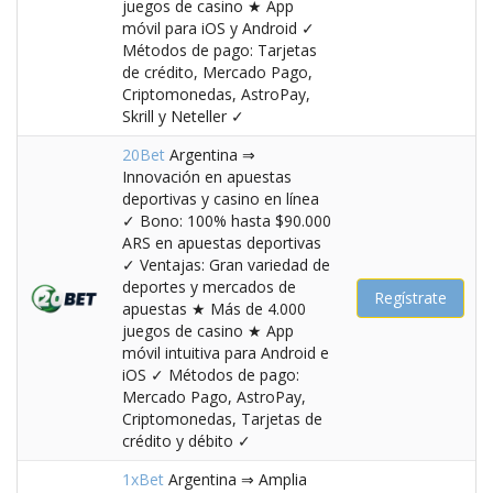
juegos de casino ★ App
móvil para iOS y Android ✓
Métodos de pago: Tarjetas
de crédito, Mercado Pago,
Criptomonedas, AstroPay,
Skrill y Neteller ✓
20Bet
Argentina ⇒
Innovación en apuestas
deportivas y casino en línea
✓ Bono: 100% hasta $90.000
ARS en apuestas deportivas
✓ Ventajas: Gran variedad de
deportes y mercados de
Regístrate
apuestas ★ Más de 4.000
juegos de casino ★ App
móvil intuitiva para Android e
iOS ✓ Métodos de pago:
Mercado Pago, AstroPay,
Criptomonedas, Tarjetas de
crédito y débito ✓
1xBet
Argentina ⇒ Amplia