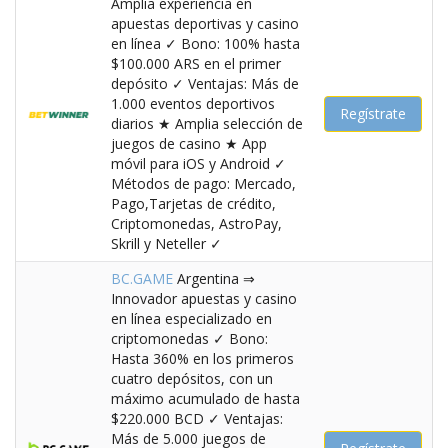
Amplia experiencia en
apuestas deportivas y casino
en línea ✓ Bono: 100% hasta
$100.000 ARS en el primer
depósito ✓ Ventajas: Más de
1.000 eventos deportivos
Regístrate
diarios ★ Amplia selección de
juegos de casino ★ App
móvil para iOS y Android ✓
Métodos de pago: Mercado,
Pago,Tarjetas de crédito,
Criptomonedas, AstroPay,
Skrill y Neteller ✓
BC.GAME
Argentina ⇒
Innovador apuestas y casino
en línea especializado en
criptomonedas ✓ Bono:
Hasta 360% en los primeros
cuatro depósitos, con un
máximo acumulado de hasta
$220.000 BCD ✓ Ventajas:
Más de 5.000 juegos de