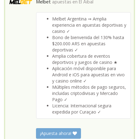
Melbet
apuestas en
El Aibal
Melbet Argentina ⇒ Amplia
experiencia en apuestas deportivas y
casino ✓
Bono de bienvenida del 130% hasta
$200.000 ARS en apuestas
deportivas ✓
Amplia cobertura de eventos
deportivos y juegos de casino ★
Aplicación móvil disponible para
Android e iOS para apuestas en vivo
y casino online ✓
Múltiples métodos de pago seguros,
incluidas criptodivisas y Mercado
Pago ✓
Licencia: Internacional segura
expedida por Curaçao ✓
¡Apuesta ahora!