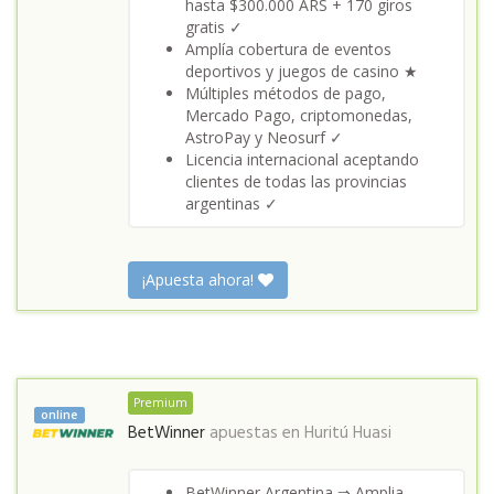
hasta $300.000 ARS + 170 giros
gratis ✓
Amplía cobertura de eventos
deportivos y juegos de casino ★
Múltiples métodos de pago,
Mercado Pago, criptomonedas,
AstroPay y Neosurf ✓
Licencia internacional aceptando
clientes de todas las provincias
argentinas ✓
¡Apuesta ahora!
Premium
online
BetWinner
apuestas en
Huritú Huasi
BetWinner Argentina ⇒ Amplia