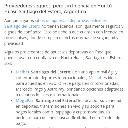
Proveedores seguros, pero sin licencia en Huritú
Huasi Santiago del Estero, Argentina
Aunque algunos
sitios de apuestas deportivas online en
Santiago del Estero
no tienen licencia, son igualmente seguros y
dignos de confianza. Esto se debe a que cuentan con licencia en
otros países, donde cumplen estrictas normas de seguridad y
privacidad.
Algunos proveedores de apuestas deportivas en línea que
puedes usar con confianza en Huritú Huasi, Santiago del Estero
son:
Melbet
Santiago del Estero
: Con una app móvil ágil y
cobertura de deportes internacionales,
Melbet
es ideal
para apuestas en vivo. Ofrece pagos en criptomonedas,
Mercado Pago y AstroPay, brindando opciones adaptadas
a usuarios locales e internacionales.
MegaPari
Santiago del Estero
:Destaca por su variedad
en deportes, transmisiones en vivo y su soporte para
pagos locales como Rapipago y criptomonedas. Es
perfecto para quienes buscan flexibilidad en métodos de
pago.