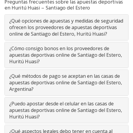
Preguntas frecuentes sobre las apuestas deportivas
en Huritú Huasi – Santiago del Estero
¿Qué opciones de apuestas y medidas de seguridad
ofrecen los proveedores de apuestas deportivas
online de Santiago del Estero, Huritú Huasi?
¿Cómo consigo bonos en los proveedores de
apuestas deportivas online de Santiago del Estero,
Huritú Huasi?
¿Qué métodos de pago se aceptan en las casas de
apuestas deportivas online de Santiago del Estero,
Argentina?
¿Puedo apostar desde el celular en las casas de
apuestas deportivas online de Santiago del Estero,
Huritú Huasi?
¿Qué aspectos legales debo tener en cuenta al