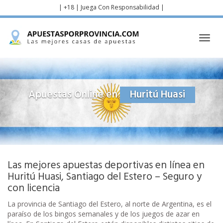
Skip
| +18 | Juega Con Responsabilidad |
to
main
content
Toggl
navig
Apuestas Online en
Huritú Huasi
Las mejores apuestas deportivas en línea en
Huritú Huasi, Santiago del Estero – Seguro y
con licencia
La provincia de Santiago del Estero, al norte de Argentina, es el
paraíso de los bingos semanales y de los juegos de azar en