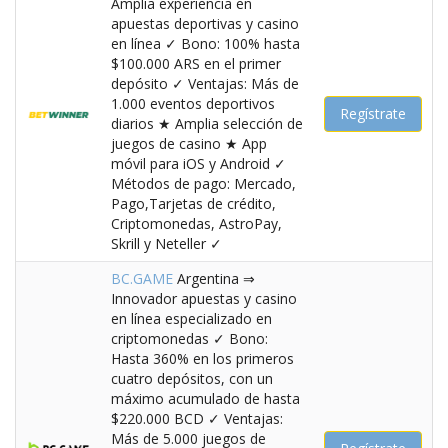
Amplia experiencia en
apuestas deportivas y casino
en línea ✓ Bono: 100% hasta
$100.000 ARS en el primer
depósito ✓ Ventajas: Más de
1.000 eventos deportivos
Regístrate
diarios ★ Amplia selección de
juegos de casino ★ App
móvil para iOS y Android ✓
Métodos de pago: Mercado,
Pago,Tarjetas de crédito,
Criptomonedas, AstroPay,
Skrill y Neteller ✓
BC.GAME
Argentina ⇒
Innovador apuestas y casino
en línea especializado en
criptomonedas ✓ Bono:
Hasta 360% en los primeros
cuatro depósitos, con un
máximo acumulado de hasta
$220.000 BCD ✓ Ventajas:
Más de 5.000 juegos de