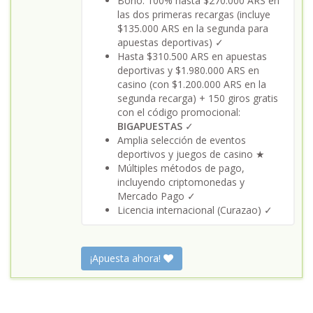
Bono: 100% hasta $270.000 ARS en
las dos primeras recargas (incluye
$135.000 ARS en la segunda para
apuestas deportivas) ✓
Hasta $310.500 ARS en apuestas
deportivas y $1.980.000 ARS en
casino (con $1.200.000 ARS en la
segunda recarga) + 150 giros gratis
con el código promocional:
BIGAPUESTAS
✓
Amplia selección de eventos
deportivos y juegos de casino ★
Múltiples métodos de pago,
incluyendo criptomonedas y
Mercado Pago ✓
Licencia internacional (Curazao) ✓
¡Apuesta ahora!