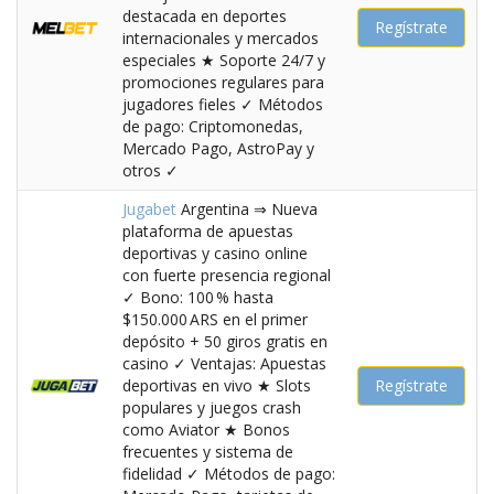
destacada en deportes
Regístrate
internacionales y mercados
especiales ★ Soporte 24/7 y
promociones regulares para
jugadores fieles ✓ Métodos
de pago: Criptomonedas,
Mercado Pago, AstroPay y
otros ✓
Jugabet
Argentina ⇒ Nueva
plataforma de apuestas
deportivas y casino online
con fuerte presencia regional
✓ Bono: 100 % hasta
$150.000 ARS en el primer
depósito + 50 giros gratis en
casino ✓ Ventajas: Apuestas
deportivas en vivo ★ Slots
Regístrate
populares y juegos crash
como Aviator ★ Bonos
frecuentes y sistema de
fidelidad ✓ Métodos de pago: