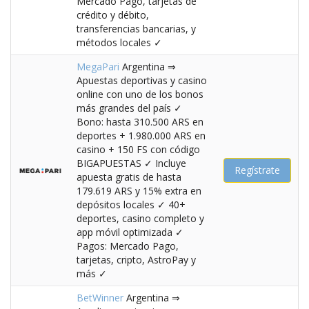
Mercado Pago, tarjetas de
crédito y débito,
transferencias bancarias, y
métodos locales ✓
MegaPari
Argentina ⇒
Apuestas deportivas y casino
online con uno de los bonos
más grandes del país ✓
Bono: hasta 310.500 ARS en
deportes + 1.980.000 ARS en
casino + 150 FS con código
BIGAPUESTAS ✓ Incluye
Regístrate
apuesta gratis de hasta
179.619 ARS y 15% extra en
depósitos locales ✓ 40+
deportes, casino completo y
app móvil optimizada ✓
Pagos: Mercado Pago,
tarjetas, cripto, AstroPay y
más ✓
BetWinner
Argentina ⇒