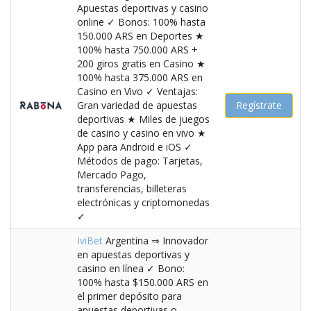
Apuestas deportivas y casino
online ✓ Bonos: 100% hasta
150.000 ARS en Deportes ★
100% hasta 750.000 ARS +
200 giros gratis en Casino ★
100% hasta 375.000 ARS en
Casino en Vivo ✓ Ventajas:
Gran variedad de apuestas
Regístrate
deportivas ★ Miles de juegos
de casino y casino en vivo ★
App para Android e iOS ✓
Métodos de pago: Tarjetas,
Mercado Pago,
transferencias, billeteras
electrónicas y criptomonedas
✓
IviBet
Argentina ⇒ Innovador
en apuestas deportivas y
casino en línea ✓ Bono:
100% hasta $150.000 ARS en
el primer depósito para
apuestas deportivas o