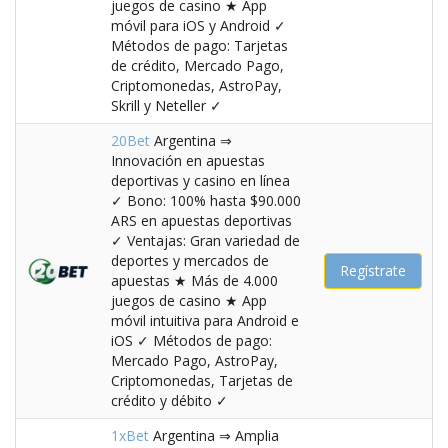
juegos de casino ★ App
móvil para iOS y Android ✓
Métodos de pago: Tarjetas
de crédito, Mercado Pago,
Criptomonedas, AstroPay,
Skrill y Neteller ✓
20Bet
Argentina ⇒
Innovación en apuestas
deportivas y casino en línea
✓ Bono: 100% hasta $90.000
ARS en apuestas deportivas
✓ Ventajas: Gran variedad de
deportes y mercados de
Regístrate
apuestas ★ Más de 4.000
juegos de casino ★ App
móvil intuitiva para Android e
iOS ✓ Métodos de pago:
Mercado Pago, AstroPay,
Criptomonedas, Tarjetas de
crédito y débito ✓
1xBet
Argentina ⇒ Amplia