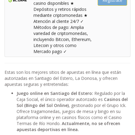
Regístrate
casino disponibles ★
Depósitos y retiros rápidos
mediante criptomonedas ★
Atención al cliente 24/7 ✓
Métodos de pago: Amplia
variedad de criptomonedas,
incluyendo Bitcoin, Ethereum,
Litecoin y otros como
Mercado pago ✓
Estas son los mejores sitios de apuestas en línea que están
autorizadas en Santiago del Estero, La Donosa, y ofrecen
apuestas seguras y entretenidas:
Juego online en Santiago del Estero:
Regulado por la
Caja Social, el único operador autorizado es
Casinos del
Sol (Bingo del Sol Online)
, gestionado por el Grupo Ick.
Ofrece tragamonedas, juegos de mesa y bingo en su
plataforma online y en casinos físicos como el Casino
Termas de Río Hondo.
Actualmente, no se ofrecen
apuestas deportivas en línea.