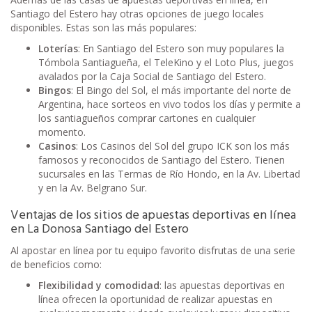
Santiago del Estero hay otras opciones de juego locales
disponibles. Estas son las más populares:
Loterías
: En Santiago del Estero son muy populares la
Tómbola Santiagueña, el TeleKino y el Loto Plus, juegos
avalados por la Caja Social de Santiago del Estero.
Bingos
: El Bingo del Sol, el más importante del norte de
Argentina, hace sorteos en vivo todos los días y permite a
los santiagueños comprar cartones en cualquier
momento.
Casinos
: Los Casinos del Sol del grupo ICK son los más
famosos y reconocidos de Santiago del Estero. Tienen
sucursales en las Termas de Río Hondo, en la Av. Libertad
y en la Av. Belgrano Sur.
Ventajas de los sitios de apuestas deportivas en línea
en La Donosa Santiago del Estero
Al apostar en línea por tu equipo favorito disfrutas de una serie
de beneficios como:
Flexibilidad y comodidad
: las apuestas deportivas en
línea ofrecen la oportunidad de realizar apuestas en