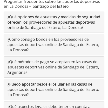
Preguntas frecuentes sobre las apuestas deportivas
en La Donosa – Santiago del Estero
¿Qué opciones de apuestas y medidas de seguridad
ofrecen los proveedores de apuestas deportivas
online de Santiago del Estero, La Donosa?
¿Cómo consigo bonos en los proveedores de
apuestas deportivas online de Santiago del Estero,
La Donosa?
¿Qué métodos de pago se aceptan en las casas de
apuestas deportivas online de Santiago del Estero,
Argentina?
¿Puedo apostar desde el celular en las casas de
apuestas deportivas online de Santiago del Estero,
La Donosa?
¿Qué aspectos legales debo tener en cuenta al