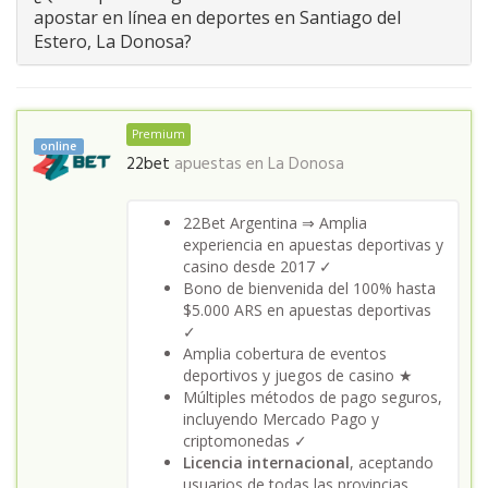
apostar en línea en deportes en Santiago del
Estero, La Donosa?
Premium
online
22bet
apuestas en
La Donosa
22Bet Argentina ⇒ Amplia
experiencia en apuestas deportivas y
casino desde 2017 ✓
Bono de bienvenida del 100% hasta
$5.000 ARS en apuestas deportivas
✓
Amplia cobertura de eventos
deportivos y juegos de casino ★
Múltiples métodos de pago seguros,
incluyendo Mercado Pago y
criptomonedas ✓
Licencia internacional
, aceptando
usuarios de todas las provincias