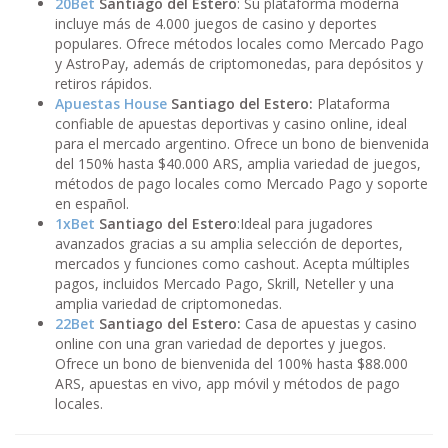
20Bet
Santiago del Estero
: Su plataforma moderna
incluye más de 4.000 juegos de casino y deportes
populares. Ofrece métodos locales como Mercado Pago
y AstroPay, además de criptomonedas, para depósitos y
retiros rápidos.
Apuestas House
Santiago del Estero:
Plataforma
confiable de apuestas deportivas y casino online, ideal
para el mercado argentino. Ofrece un bono de bienvenida
del 150% hasta $40.000 ARS, amplia variedad de juegos,
métodos de pago locales como Mercado Pago y soporte
en español.
1xBet
Santiago del Estero
:Ideal para jugadores
avanzados gracias a su amplia selección de deportes,
mercados y funciones como cashout. Acepta múltiples
pagos, incluidos Mercado Pago, Skrill, Neteller y una
amplia variedad de criptomonedas.
22Bet
Santiago del Estero:
Casa de apuestas y casino
online con una gran variedad de deportes y juegos.
Ofrece un bono de bienvenida del 100% hasta $88.000
ARS, apuestas en vivo, app móvil y métodos de pago
locales.