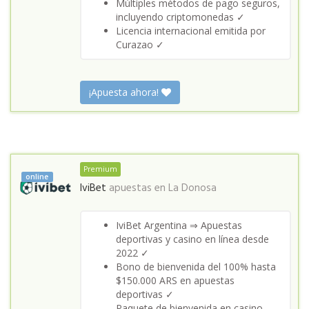
Múltiples métodos de pago seguros,
incluyendo criptomonedas ✓
Licencia internacional emitida por
Curazao ✓
¡Apuesta ahora!
Premium
online
IviBet
apuestas en
La Donosa
IviBet Argentina ⇒ Apuestas
deportivas y casino en línea desde
2022 ✓
Bono de bienvenida del 100% hasta
$150.000 ARS en apuestas
deportivas ✓
Paquete de bienvenida en casino