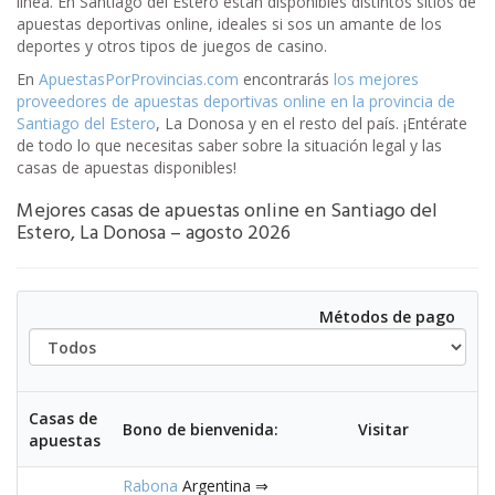
línea. En Santiago del Estero están disponibles distintos sitios de
apuestas deportivas online, ideales si sos un amante de los
deportes y otros tipos de juegos de casino.
En
ApuestasPorProvincias.com
encontrarás
los mejores
proveedores de apuestas deportivas online en la provincia de
Santiago del Estero
, La Donosa y en el resto del país. ¡Entérate
de todo lo que necesitas saber sobre la situación legal y las
casas de apuestas disponibles!
Mejores casas de apuestas online en Santiago del
Estero, La Donosa – agosto 2026
Métodos de pago
Casas de
Bono de bienvenida:
Visitar
apuestas
Rabona
Argentina ⇒