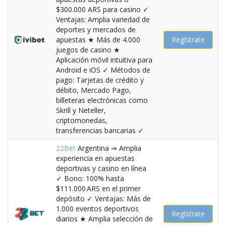
$300.000 ARS para casino ✓
Ventajas: Amplia variedad de
deportes y mercados de
apuestas ★ Más de 4.000
Regístrate
juegos de casino ★
Aplicación móvil intuitiva para
Android e iOS ✓ Métodos de
pago: Tarjetas de crédito y
débito, Mercado Pago,
billeteras electrónicas como
Skrill y Neteller,
criptomonedas,
transferencias bancarias ✓
22Bet
Argentina ⇒ Amplia
experiencia en apuestas
deportivas y casino en línea
✓ Bono: 100% hasta
$111.000 ARS en el primer
depósito ✓ Ventajas: Más de
1.000 eventos deportivos
Regístrate
diarios ★ Amplia selección de