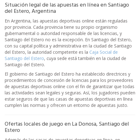
Situación legal de las apuestas en línea en Santiago
del Estero, Argentina
En Argentina, las apuestas deportivas online están reguladas
por provincia. Cada provincia tiene su propio organismo
gubernamental o autoridad responsable de las licencias, y
Santiago del Estero no es la excepción. En Santiago del Estero,
con su capital política y administrativa en la ciudad de Santiago
del Estero, la autoridad competente es la
Caja Social de
Santiago del Estero
, cuya sede está también en la ciudad de
Santiago del Estero.
El gobierno de Santiago del Estero ha establecido directrices y
procedimientos de concesión de licencias para los proveedores
de apuestas deportivas online con el fin de garantizar que todas
las actividades sean legales y seguras. Así, los jugadores pueden
estar seguros de que las casas de apuestas deportivas en línea
cumplen las normas y ofrecen un entorno de apuestas justo.
Ofertas locales de juego en La Donosa, Santiago del
Estero
Además de las casas de apuestas deportivas en línea, en