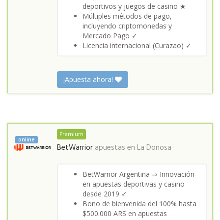
deportivos y juegos de casino ★
Múltiples métodos de pago,
incluyendo criptomonedas y
Mercado Pago ✓
Licencia internacional (Curazao) ✓
¡Apuesta ahora!
Premium
online
BetWarrior
apuestas en
La Donosa
BetWarrior Argentina ⇒ Innovación
en apuestas deportivas y casino
desde 2019 ✓
Bono de bienvenida del 100% hasta
$500.000 ARS en apuestas