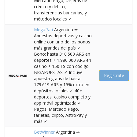
Mercado Pago, tarjetas de
crédito y débito,
transferencias bancarias, y
métodos locales ✓
MegaPari
Argentina ⇒
Apuestas deportivas y casino
online con uno de los bonos
más grandes del país ✓
Bono: hasta 310.500 ARS en
deportes + 1.980.000 ARS en
casino + 150 FS con código
BIGAPUESTAS ✓ Incluye
Regístrate
apuesta gratis de hasta
179.619 ARS y 15% extra en
depósitos locales ✓ 40+
deportes, casino completo y
app móvil optimizada ✓
Pagos: Mercado Pago,
tarjetas, cripto, AstroPay y
más ✓
BetWinner
Argentina ⇒