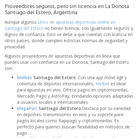
Proveedores seguros, pero sin licencia en La Donosa
Santiago del Estero, Argentina
Aunque algunos
sitios de apuestas deportivas online en
Santiago del Estero
no tienen licencia, son igualmente seguros y
dignos de confianza. Esto se debe a que cuentan con licencia en
otros países, donde cumplen estrictas normas de seguridad y
privacidad.
Algunos proveedores de apuestas deportivas en línea que
puedes usar con confianza en La Donosa, Santiago del Estero
son:
Melbet
Santiago del Estero
: Con una app móvil ágil y
cobertura de deportes internacionales,
Melbet
es ideal
para apuestas en vivo. Ofrece pagos en criptomonedas,
Mercado Pago y AstroPay, brindando opciones adaptadas
a usuarios locales e internacionales.
MegaPari
Santiago del Estero
:Destaca por su variedad
en deportes, transmisiones en vivo y su soporte para
pagos locales como Rapipago y criptomonedas. Es
perfecto para quienes buscan flexibilidad en métodos de
pago.