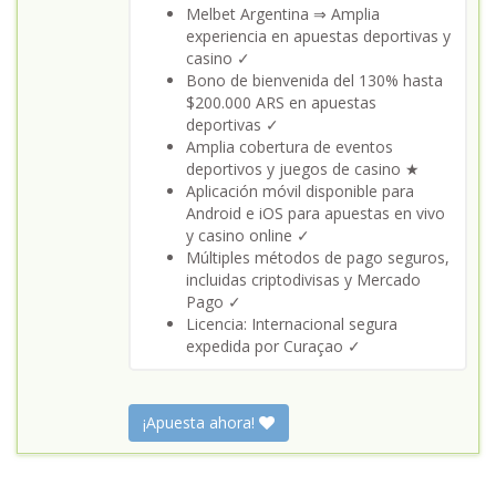
Melbet Argentina ⇒ Amplia
experiencia en apuestas deportivas y
casino ✓
Bono de bienvenida del 130% hasta
$200.000 ARS en apuestas
deportivas ✓
Amplia cobertura de eventos
deportivos y juegos de casino ★
Aplicación móvil disponible para
Android e iOS para apuestas en vivo
y casino online ✓
Múltiples métodos de pago seguros,
incluidas criptodivisas y Mercado
Pago ✓
Licencia: Internacional segura
expedida por Curaçao ✓
¡Apuesta ahora!