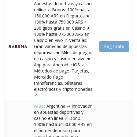
Apuestas deportivas y casino
online ✓ Bonos: 100% hasta
150.000 ARS en Deportes ★
100% hasta 750.000 ARS +
200 giros gratis en Casino ★
100% hasta 375.000 ARS en
Casino en Vivo ✓ Ventajas:
Gran variedad de apuestas
Regístrate
deportivas ★ Miles de juegos
de casino y casino en vivo ★
App para Android e iOS ✓
Métodos de pago: Tarjetas,
Mercado Pago,
transferencias, billeteras
electrónicas y criptomonedas
✓
IviBet
Argentina ⇒ Innovador
en apuestas deportivas y
casino en línea ✓ Bono:
100% hasta $150.000 ARS en
el primer depósito para
apuestas deportivas o