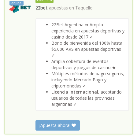
online
22bet
apuestas en
Taquello
22Bet Argentina ⇒ Amplia
experiencia en apuestas deportivas y
casino desde 2017 ✓
Bono de bienvenida del 100% hasta
$5.000 ARS en apuestas deportivas
✓
Amplia cobertura de eventos
deportivos y juegos de casino ★
Múltiples métodos de pago seguros,
incluyendo Mercado Pago y
criptomonedas ✓
Licencia internacional
, aceptando
usuarios de todas las provincias
argentinas ✓
¡Apuesta ahora!