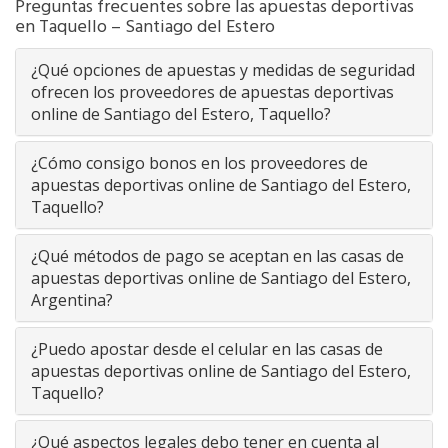
Preguntas frecuentes sobre las apuestas deportivas
en Taquello – Santiago del Estero
¿Qué opciones de apuestas y medidas de seguridad
ofrecen los proveedores de apuestas deportivas
online de Santiago del Estero, Taquello?
¿Cómo consigo bonos en los proveedores de
apuestas deportivas online de Santiago del Estero,
Taquello?
¿Qué métodos de pago se aceptan en las casas de
apuestas deportivas online de Santiago del Estero,
Argentina?
¿Puedo apostar desde el celular en las casas de
apuestas deportivas online de Santiago del Estero,
Taquello?
¿Qué aspectos legales debo tener en cuenta al