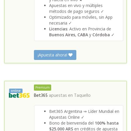
Apuestas en vivo y múltiples
métodos de pago seguros ✓
Optimizado para móviles, sin App
necesaria ✓
Licencias
: Activo en Provincia de
Buenos Aires
,
CABA
y
Córdoba
✓
¡Apuesta ahora!
Premium
online
Bet365
apuestas en
Taquello
Bet365 Argentina ⇒ Líder Mundial en
Apuestas Online ✓
Bono de bienvenida del
100% hasta
$25.000 ARS
en créditos de apuesta