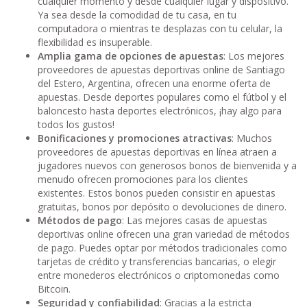
cualquier momento y desde cualquier lugar y dispositivo.
Ya sea desde la comodidad de tu casa, en tu
computadora o mientras te desplazas con tu celular, la
flexibilidad es insuperable.
Amplia gama de opciones de apuestas
: Los mejores
proveedores de apuestas deportivas online de Santiago
del Estero, Argentina, ofrecen una enorme oferta de
apuestas. Desde deportes populares como el fútbol y el
baloncesto hasta deportes electrónicos, ¡hay algo para
todos los gustos!
Bonificaciones y promociones atractivas
: Muchos
proveedores de apuestas deportivas en línea atraen a
jugadores nuevos con generosos bonos de bienvenida y a
menudo ofrecen promociones para los clientes
existentes. Estos bonos pueden consistir en apuestas
gratuitas, bonos por depósito o devoluciones de dinero.
Métodos de pago
: Las mejores casas de apuestas
deportivas online ofrecen una gran variedad de métodos
de pago. Puedes optar por métodos tradicionales como
tarjetas de crédito y transferencias bancarias, o elegir
entre monederos electrónicos o criptomonedas como
Bitcoin.
Seguridad y confiabilidad
: Gracias a la estricta