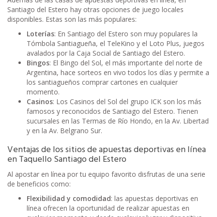
Santiago del Estero hay otras opciones de juego locales
disponibles. Estas son las más populares:
Loterías
: En Santiago del Estero son muy populares la
Tómbola Santiagueña, el TeleKino y el Loto Plus, juegos
avalados por la Caja Social de Santiago del Estero.
Bingos
: El Bingo del Sol, el más importante del norte de
Argentina, hace sorteos en vivo todos los días y permite a
los santiagueños comprar cartones en cualquier
momento.
Casinos
: Los Casinos del Sol del grupo ICK son los más
famosos y reconocidos de Santiago del Estero. Tienen
sucursales en las Termas de Río Hondo, en la Av. Libertad
y en la Av. Belgrano Sur.
Ventajas de los sitios de apuestas deportivas en línea
en Taquello Santiago del Estero
Al apostar en línea por tu equipo favorito disfrutas de una serie
de beneficios como:
Flexibilidad y comodidad
: las apuestas deportivas en
línea ofrecen la oportunidad de realizar apuestas en