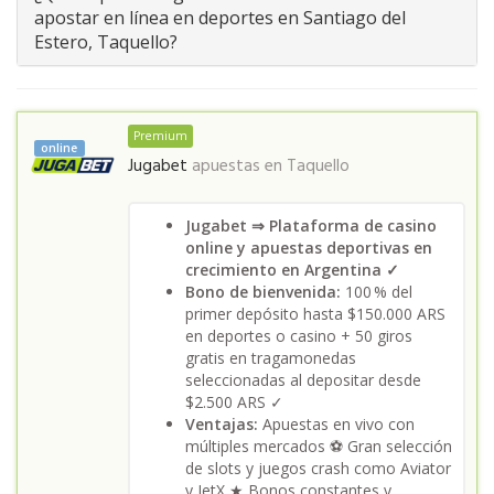
apostar en línea en deportes en Santiago del
Estero, Taquello?
Premium
online
Jugabet
apuestas en
Taquello
Jugabet ⇒ Plataforma de casino
online y apuestas deportivas en
crecimiento en Argentina ✓
Bono de bienvenida:
100 % del
primer depósito hasta $150.000 ARS
en deportes o casino + 50 giros
gratis en tragamonedas
seleccionadas al depositar desde
$2.500 ARS ✓
Ventajas:
Apuestas en vivo con
múltiples mercados ⚽ Gran selección
de slots y juegos crash como Aviator
y JetX ★ Bonos constantes y