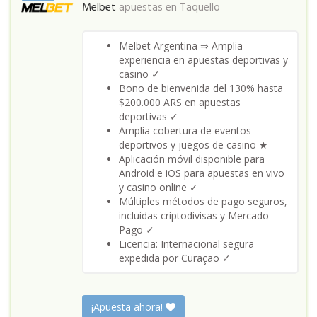
Melbet
apuestas en
Taquello
Melbet Argentina ⇒ Amplia
experiencia en apuestas deportivas y
casino ✓
Bono de bienvenida del 130% hasta
$200.000 ARS en apuestas
deportivas ✓
Amplia cobertura de eventos
deportivos y juegos de casino ★
Aplicación móvil disponible para
Android e iOS para apuestas en vivo
y casino online ✓
Múltiples métodos de pago seguros,
incluidas criptodivisas y Mercado
Pago ✓
Licencia: Internacional segura
expedida por Curaçao ✓
¡Apuesta ahora!