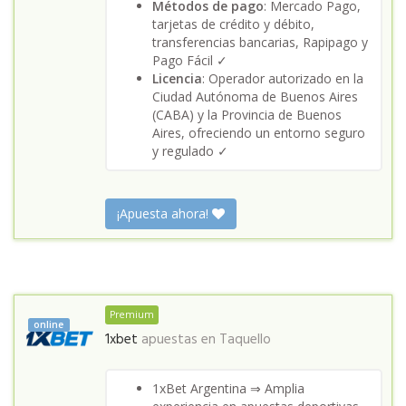
Métodos de pago
: Mercado Pago,
tarjetas de crédito y débito,
transferencias bancarias, Rapipago y
Pago Fácil ✓
Licencia
: Operador autorizado en la
Ciudad Autónoma de Buenos Aires
(CABA) y la Provincia de Buenos
Aires, ofreciendo un entorno seguro
y regulado ✓
¡Apuesta ahora!
Premium
online
1xbet
apuestas en
Taquello
1xBet Argentina ⇒ Amplia