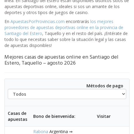
línea. En Santiago del Estero están disponibles distintos sitios de
apuestas deportivas online, ideales si sos un amante de los
deportes y otros tipos de juegos de casino.
En
ApuestasPorProvincias.com
encontrarás
los mejores
proveedores de apuestas deportivas online en la provincia de
Santiago del Estero
, Taquello y en el resto del país. ¡Entérate de
todo lo que necesitas saber sobre la situación legal y las casas
de apuestas disponibles!
Mejores casas de apuestas online en Santiago del
Estero, Taquello – agosto 2026
Métodos de pago
Casas de
Bono de bienvenida:
Visitar
apuestas
Rabona
Argentina ⇒