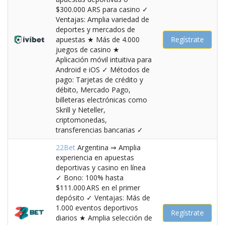
$300.000 ARS para casino ✓
Ventajas: Amplia variedad de
deportes y mercados de
apuestas ★ Más de 4.000
Regístrate
juegos de casino ★
Aplicación móvil intuitiva para
Android e iOS ✓ Métodos de
pago: Tarjetas de crédito y
débito, Mercado Pago,
billeteras electrónicas como
Skrill y Neteller,
criptomonedas,
transferencias bancarias ✓
22Bet
Argentina ⇒ Amplia
experiencia en apuestas
deportivas y casino en línea
✓ Bono: 100% hasta
$111.000 ARS en el primer
depósito ✓ Ventajas: Más de
1.000 eventos deportivos
Regístrate
diarios ★ Amplia selección de