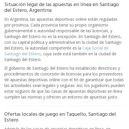
Situación legal de las apuestas en línea en Santiago
del Estero, Argentina
En Argentina, las apuestas deportivas online están reguladas
por provincia. Cada provincia tiene su propio organismo
gubernamental o autoridad responsable de las licencias, y
Santiago del Estero no es la excepción. En Santiago del Estero,
con su capital política y administrativa en la ciudad de Santiago
del Estero, la autoridad competente es la
Caja Social de
Santiago del Estero
, cuya sede está también en la ciudad de
Santiago del Estero.
El gobierno de Santiago del Estero ha establecido directrices y
procedimientos de concesión de licencias para los proveedores
de apuestas deportivas online con el fin de garantizar que todas
las actividades sean legales y seguras. Así, los jugadores pueden
estar seguros de que las casas de apuestas deportivas en línea
cumplen las normas y ofrecen un entorno de apuestas justo.
Ofertas locales de juego en Taquello, Santiago del
Estero
Además de las casas de apuestas deportivas en línea, en