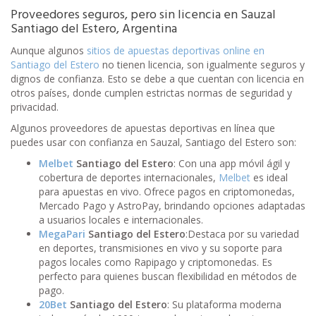
Proveedores seguros, pero sin licencia en Sauzal
Santiago del Estero, Argentina
Aunque algunos
sitios de apuestas deportivas online en
Santiago del Estero
no tienen licencia, son igualmente seguros y
dignos de confianza. Esto se debe a que cuentan con licencia en
otros países, donde cumplen estrictas normas de seguridad y
privacidad.
Algunos proveedores de apuestas deportivas en línea que
puedes usar con confianza en Sauzal, Santiago del Estero son:
Melbet
Santiago del Estero
: Con una app móvil ágil y
cobertura de deportes internacionales,
Melbet
es ideal
para apuestas en vivo. Ofrece pagos en criptomonedas,
Mercado Pago y AstroPay, brindando opciones adaptadas
a usuarios locales e internacionales.
MegaPari
Santiago del Estero
:Destaca por su variedad
en deportes, transmisiones en vivo y su soporte para
pagos locales como Rapipago y criptomonedas. Es
perfecto para quienes buscan flexibilidad en métodos de
pago.
20Bet
Santiago del Estero
: Su plataforma moderna