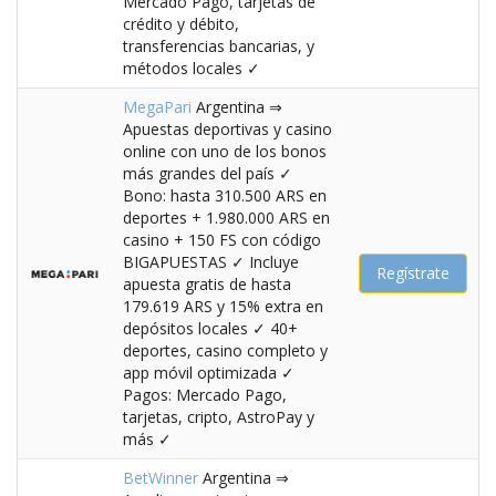
Mercado Pago, tarjetas de
crédito y débito,
transferencias bancarias, y
métodos locales ✓
MegaPari
Argentina ⇒
Apuestas deportivas y casino
online con uno de los bonos
más grandes del país ✓
Bono: hasta 310.500 ARS en
deportes + 1.980.000 ARS en
casino + 150 FS con código
BIGAPUESTAS ✓ Incluye
Regístrate
apuesta gratis de hasta
179.619 ARS y 15% extra en
depósitos locales ✓ 40+
deportes, casino completo y
app móvil optimizada ✓
Pagos: Mercado Pago,
tarjetas, cripto, AstroPay y
más ✓
BetWinner
Argentina ⇒