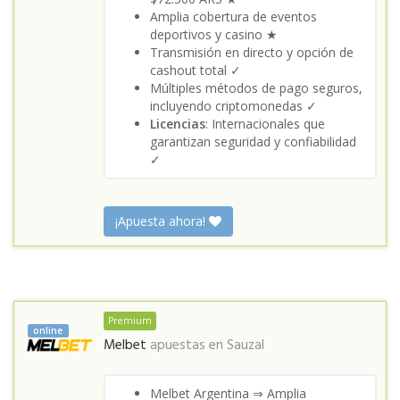
Amplia cobertura de eventos
deportivos y casino ★
Transmisión en directo y opción de
cashout total ✓
Múltiples métodos de pago seguros,
incluyendo criptomonedas ✓
Licencias
: Internacionales que
garantizan seguridad y confiabilidad
✓
¡Apuesta ahora!
Premium
online
Melbet
apuestas en
Sauzal
Melbet Argentina ⇒ Amplia