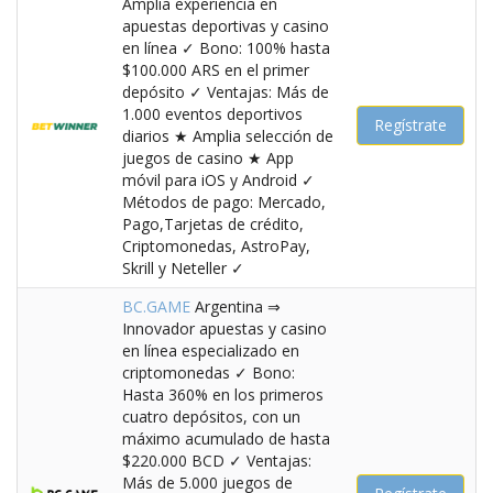
Amplia experiencia en
apuestas deportivas y casino
en línea ✓ Bono: 100% hasta
$100.000 ARS en el primer
depósito ✓ Ventajas: Más de
1.000 eventos deportivos
Regístrate
diarios ★ Amplia selección de
juegos de casino ★ App
móvil para iOS y Android ✓
Métodos de pago: Mercado,
Pago,Tarjetas de crédito,
Criptomonedas, AstroPay,
Skrill y Neteller ✓
BC.GAME
Argentina ⇒
Innovador apuestas y casino
en línea especializado en
criptomonedas ✓ Bono:
Hasta 360% en los primeros
cuatro depósitos, con un
máximo acumulado de hasta
$220.000 BCD ✓ Ventajas:
Más de 5.000 juegos de