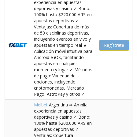
experiencia en apuestas
deportivas y casino ✓ Bono:
100% hasta $220.000 ARS en
apuestas deportivas ✓
Ventajas: Cobertura de más
de 50 disciplinas deportivas,
incluyendo eventos en vivo y
apuestas en tiempo real ★
Regístrate
Aplicación móvil intuitiva para
Android e iOS, facilitando
apuestas en cualquier
momento y lugar ✓ Métodos
de pago: Variedad de
opciones, incluyendo
criptomonedas, Mercado
Pago, AstroPay y otros ✓
Melbet
Argentina ⇒ Amplia
experiencia en apuestas
deportivas y casino ✓ Bono:
130% hasta $200.000 ARS en
apuestas deportivas ✓
Ventajas: Cobertura