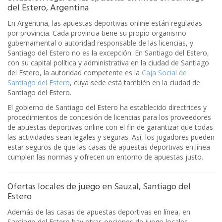
del Estero, Argentina
En Argentina, las apuestas deportivas online están reguladas
por provincia. Cada provincia tiene su propio organismo
gubernamental o autoridad responsable de las licencias, y
Santiago del Estero no es la excepción. En Santiago del Estero,
con su capital política y administrativa en la ciudad de Santiago
del Estero, la autoridad competente es la
Caja Social de
Santiago del Estero
, cuya sede está también en la ciudad de
Santiago del Estero.
El gobierno de Santiago del Estero ha establecido directrices y
procedimientos de concesión de licencias para los proveedores
de apuestas deportivas online con el fin de garantizar que todas
las actividades sean legales y seguras. Así, los jugadores pueden
estar seguros de que las casas de apuestas deportivas en línea
cumplen las normas y ofrecen un entorno de apuestas justo.
Ofertas locales de juego en Sauzal, Santiago del
Estero
Además de las casas de apuestas deportivas en línea, en
Santiago del Estero hay otras opciones de juego locales