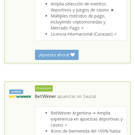
Amplia selección de eventos
deportivos y juegos de casino ★
Múltiples métodos de pago,
incluyendo criptomonedas y
Mercado Pago ✓
Licencia internacional (Curazao) ✓
¡Apuesta ahora!
Premium
online
BetWinner
apuestas en
Sauzal
BetWinner Argentina ⇒ Amplia
experiencia en apuestas deportivas y
casino ✓
Bono de bienvenida del 100% hasta