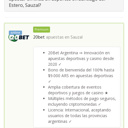
Estero, Sauzal?
Premium
online
20bet
apuestas en
Sauzal
20Bet Argentina ⇒ Innovación en
apuestas deportivas y casino desde
2020 ✓
Bono de bienvenida del 100% hasta
$9.000 ARS en apuestas deportivas
✓
Amplia cobertura de eventos
deportivos y juegos de casino ★
Múltiples métodos de pago seguros,
incluyendo criptomonedas ✓
Licencia: Internacional, aceptando
usuarios de todas las provincias
argentinas ✓