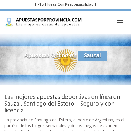
Skip
| +18 | Juega Con Responsabilidad |
to
main
content
Toggl
navig
Apuestas Online en
Sauzal
Las mejores apuestas deportivas en línea en
Sauzal, Santiago del Estero – Seguro y con
licencia
La provincia de Santiago del Estero, al norte de Argentina, es el
paraíso de los bingos semanales y de los juegos de azar en