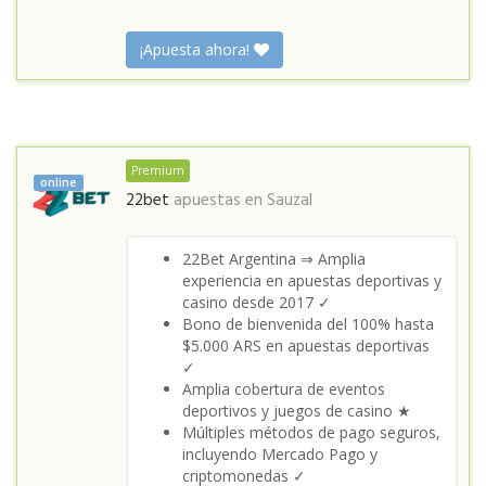
¡Apuesta ahora!
Premium
online
22bet
apuestas en
Sauzal
22Bet Argentina ⇒ Amplia
experiencia en apuestas deportivas y
casino desde 2017 ✓
Bono de bienvenida del 100% hasta
$5.000 ARS en apuestas deportivas
✓
Amplia cobertura de eventos
deportivos y juegos de casino ★
Múltiples métodos de pago seguros,
incluyendo Mercado Pago y
criptomonedas ✓