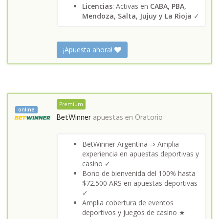
Licencias
: Activas en
CABA, PBA,
Mendoza, Salta, Jujuy y La Rioja
✓
¡Apuesta ahora!
Premium
online
BetWinner
apuestas en
Oratorio
BetWinner Argentina ⇒ Amplia
experiencia en apuestas deportivas y
casino ✓
Bono de bienvenida del 100% hasta
$72.500 ARS en apuestas deportivas
✓
Amplia cobertura de eventos
deportivos y juegos de casino ★