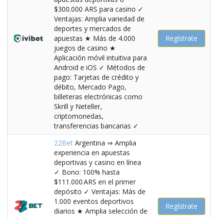
$300.000 ARS para casino ✓
Ventajas: Amplia variedad de
deportes y mercados de
apuestas ★ Más de 4.000
Regístrate
juegos de casino ★
Aplicación móvil intuitiva para
Android e iOS ✓ Métodos de
pago: Tarjetas de crédito y
débito, Mercado Pago,
billeteras electrónicas como
Skrill y Neteller,
criptomonedas,
transferencias bancarias ✓
22Bet
Argentina ⇒ Amplia
experiencia en apuestas
deportivas y casino en línea
✓ Bono: 100% hasta
$111.000 ARS en el primer
depósito ✓ Ventajas: Más de
1.000 eventos deportivos
Regístrate
diarios ★ Amplia selección de