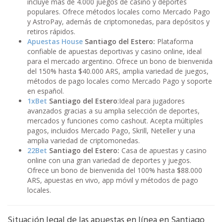
incluye más de 4.000 juegos de casino y deportes
populares. Ofrece métodos locales como Mercado Pago
y AstroPay, además de criptomonedas, para depósitos y
retiros rápidos.
Apuestas House
Santiago del Estero:
Plataforma
confiable de apuestas deportivas y casino online, ideal
para el mercado argentino. Ofrece un bono de bienvenida
del 150% hasta $40.000 ARS, amplia variedad de juegos,
métodos de pago locales como Mercado Pago y soporte
en español.
1xBet
Santiago del Estero
:Ideal para jugadores
avanzados gracias a su amplia selección de deportes,
mercados y funciones como cashout. Acepta múltiples
pagos, incluidos Mercado Pago, Skrill, Neteller y una
amplia variedad de criptomonedas.
22Bet
Santiago del Estero:
Casa de apuestas y casino
online con una gran variedad de deportes y juegos.
Ofrece un bono de bienvenida del 100% hasta $88.000
ARS, apuestas en vivo, app móvil y métodos de pago
locales.
Situación legal de las apuestas en línea en Santiago