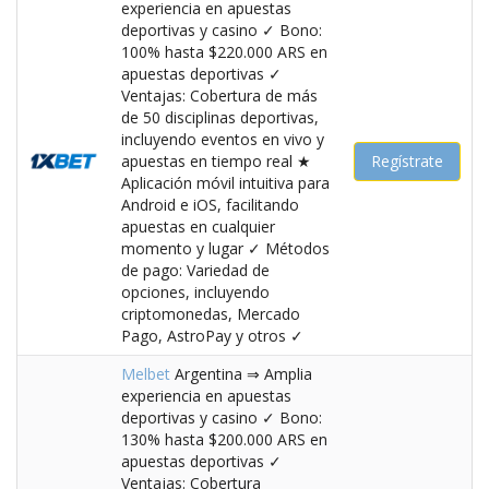
experiencia en apuestas
deportivas y casino ✓ Bono:
100% hasta $220.000 ARS en
apuestas deportivas ✓
Ventajas: Cobertura de más
de 50 disciplinas deportivas,
incluyendo eventos en vivo y
apuestas en tiempo real ★
Regístrate
Aplicación móvil intuitiva para
Android e iOS, facilitando
apuestas en cualquier
momento y lugar ✓ Métodos
de pago: Variedad de
opciones, incluyendo
criptomonedas, Mercado
Pago, AstroPay y otros ✓
Melbet
Argentina ⇒ Amplia
experiencia en apuestas
deportivas y casino ✓ Bono:
130% hasta $200.000 ARS en
apuestas deportivas ✓
Ventajas: Cobertura