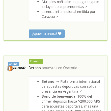
Múltiples métodos de pago seguros,
incluyendo criptomonedas ✓
Licencia internacional emitida por
Curazao ✓
¡Apuesta ahora!
Premium
online
Betano
apuestas en
Oratorio
Betano
⇒ Plataforma internacional
de apuestas deportivas con sólida
presencia en Argentina ✓
Bono de bienvenida
: 100% del
primer depósito hasta $200.000 ARS
para apuestas deportivas, más una