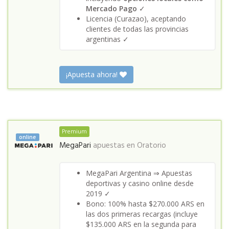
Mercado Pago
✓
Licencia (Curazao), aceptando
clientes de todas las provincias
argentinas ✓
¡Apuesta ahora!
Premium
online
MegaPari
apuestas en
Oratorio
MegaPari Argentina ⇒ Apuestas
deportivas y casino online desde
2019 ✓
Bono: 100% hasta $270.000 ARS en
las dos primeras recargas (incluye
$135.000 ARS en la segunda para