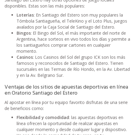
disponibles. Estas son las más populares:
Loterías
: En Santiago del Estero son muy populares la
Tómbola Santiagueña, el TeleKino y el Loto Plus, juegos
avalados por la Caja Social de Santiago del Estero.
Bingos
: El Bingo del Sol, el más importante del norte de
Argentina, hace sorteos en vivo todos los días y permite a
los santiagueños comprar cartones en cualquier
momento.
Casinos
: Los Casinos del Sol del grupo ICK son los más
famosos y reconocidos de Santiago del Estero. Tienen
sucursales en las Termas de Río Hondo, en la Av. Libertad
y en la Av. Belgrano Sur.
Ventajas de los sitios de apuestas deportivas en línea
en Oratorio Santiago del Estero
Al apostar en línea por tu equipo favorito disfrutas de una serie
de beneficios como:
Flexibilidad y comodidad
: las apuestas deportivas en
línea ofrecen la oportunidad de realizar apuestas en
cualquier momento y desde cualquier lugar y dispositivo.