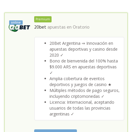
Premium
online
20bet
apuestas en
Oratorio
20Bet Argentina ⇒ Innovación en
apuestas deportivas y casino desde
2020 ✓
Bono de bienvenida del 100% hasta
$9.000 ARS en apuestas deportivas
✓
Amplia cobertura de eventos
deportivos y juegos de casino ★
Múltiples métodos de pago seguros,
incluyendo criptomonedas ✓
Licencia: Internacional, aceptando
usuarios de todas las provincias
argentinas ✓