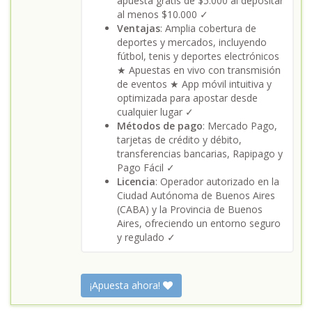
apuesta gratis de $5.000 al depositar
al menos $10.000 ✓
Ventajas
: Amplia cobertura de
deportes y mercados, incluyendo
fútbol, tenis y deportes electrónicos
★ Apuestas en vivo con transmisión
de eventos ★ App móvil intuitiva y
optimizada para apostar desde
cualquier lugar ✓
Métodos de pago
: Mercado Pago,
tarjetas de crédito y débito,
transferencias bancarias, Rapipago y
Pago Fácil ✓
Licencia
: Operador autorizado en la
Ciudad Autónoma de Buenos Aires
(CABA) y la Provincia de Buenos
Aires, ofreciendo un entorno seguro
y regulado ✓
¡Apuesta ahora!