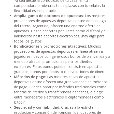
Ya sea desde la comodidad de tu casa, en tu
computadora o mientras te desplazas con tu celular, la
flexibilidad es insuperable.
Amplia gama de opciones de apuestas
: Los mejores
proveedores de apuestas deportivas online de Santiago
del Estero, Argentina, ofrecen una enorme oferta de
apuestas. Desde deportes populares como el fútbol y el
baloncesto hasta deportes electrónicos, ¡hay algo para
todos los gustos!
Bonificaciones y promociones atractivas
: Muchos
proveedores de apuestas deportivas en línea atraen a
jugadores nuevos con generosos bonos de bienvenida y a
menudo ofrecen promociones para los clientes
existentes. Estos bonos pueden consistir en apuestas
gratuitas, bonos por depósito o devoluciones de dinero.
Métodos de pago
: Las mejores casas de apuestas
deportivas online ofrecen una gran variedad de métodos
de pago. Puedes optar por métodos tradicionales como
tarjetas de crédito y transferencias bancarias, o elegir
entre monederos electrónicos o criptomonedas como
Bitcoin.
Seguridad y confiabilidad
: Gracias a la estricta
regulación y concesión de licencias, los jugadores de