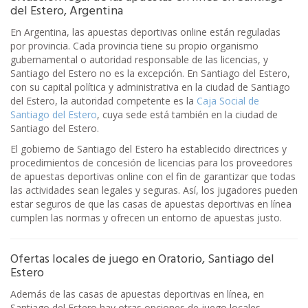
del Estero, Argentina
En Argentina, las apuestas deportivas online están reguladas
por provincia. Cada provincia tiene su propio organismo
gubernamental o autoridad responsable de las licencias, y
Santiago del Estero no es la excepción. En Santiago del Estero,
con su capital política y administrativa en la ciudad de Santiago
del Estero, la autoridad competente es la
Caja Social de
Santiago del Estero
, cuya sede está también en la ciudad de
Santiago del Estero.
El gobierno de Santiago del Estero ha establecido directrices y
procedimientos de concesión de licencias para los proveedores
de apuestas deportivas online con el fin de garantizar que todas
las actividades sean legales y seguras. Así, los jugadores pueden
estar seguros de que las casas de apuestas deportivas en línea
cumplen las normas y ofrecen un entorno de apuestas justo.
Ofertas locales de juego en Oratorio, Santiago del
Estero
Además de las casas de apuestas deportivas en línea, en
Santiago del Estero hay otras opciones de juego locales