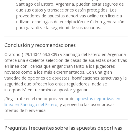
Santiago del Estero, Argentina, pueden estar seguros de
que sus datos y transacciones están protegidos. Los
proveedores de apuestas deportivas online con licencia
utilizan tecnologías de encriptación de última generación
para garantizar la seguridad de sus usuarios.
Conclusión y recomendaciones
Oratorio (-29.1404/-63.3809) y Santiago del Estero en Argentina
ofrece una excelente selección de casas de apuestas deportivas
en línea con licencia que enganchan tanto a los jugadores
novatos como a los más experimentados. Con una gran
variedad de opciones de apuestas, bonificaciones atractivas y la
seguridad que ofrecen los entes reguladores, nada se
interpondrá en tu camino a apostar y ganar.
¡Regístrate en el mejor proveedor de
apuestas deportivas en
línea en Santiago del Estero
, y aprovecha las asombrosas
ofertas de bienvenida!
Preguntas frecuentes sobre las apuestas deportivas