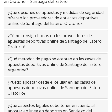
en Oratorio – Santiago del Estero
¿Qué opciones de apuestas y medidas de seguridad
ofrecen los proveedores de apuestas deportivas
online de Santiago del Estero, Oratorio?
¿Cómo consigo bonos en los proveedores de
apuestas deportivas online de Santiago del Estero,
Oratorio?
¿Qué métodos de pago se aceptan en las casas de
apuestas deportivas online de Santiago del Estero,
Argentina?
¿Puedo apostar desde el celular en las casas de
apuestas deportivas online de Santiago del Estero,
Oratorio?
¿Qué aspectos legales debo tener en cuenta al
apostar en línea en deportes en Santiago del