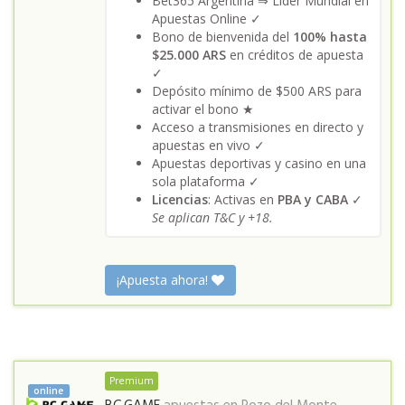
Bet365 Argentina ⇒ Líder Mundial en
Apuestas Online ✓
Bono de bienvenida del
100% hasta
$25.000 ARS
en créditos de apuesta
✓
Depósito mínimo de $500 ARS para
activar el bono ★
Acceso a transmisiones en directo y
apuestas en vivo ✓
Apuestas deportivas y casino en una
sola plataforma ✓
Licencias
: Activas en
PBA y CABA
✓
Se aplican T&C y +18.
¡Apuesta ahora!
Premium
online