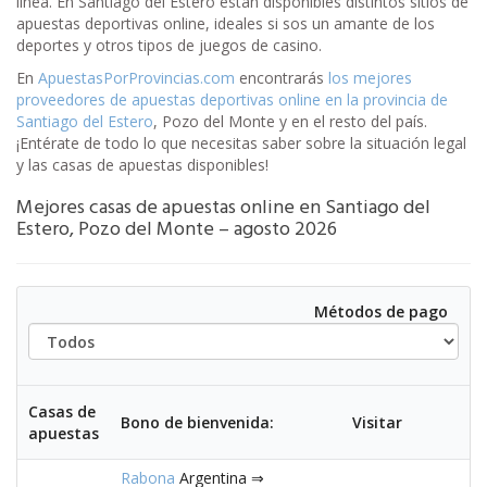
línea. En Santiago del Estero están disponibles distintos sitios de
apuestas deportivas online, ideales si sos un amante de los
deportes y otros tipos de juegos de casino.
En
ApuestasPorProvincias.com
encontrarás
los mejores
proveedores de apuestas deportivas online en la provincia de
Santiago del Estero
, Pozo del Monte y en el resto del país.
¡Entérate de todo lo que necesitas saber sobre la situación legal
y las casas de apuestas disponibles!
Mejores casas de apuestas online en Santiago del
Estero, Pozo del Monte – agosto 2026
Métodos de pago
Casas de
Bono de bienvenida:
Visitar
apuestas
Rabona
Argentina ⇒