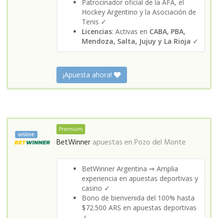
Patrocinador oficial de la AFA, el
Hockey Argentino y la Asociación de
Tenis ✓
Licencias
: Activas en
CABA, PBA,
Mendoza, Salta, Jujuy y La Rioja
✓
¡Apuesta ahora!
Premium
online
BetWinner
apuestas en
Pozo del Monte
BetWinner Argentina ⇒ Amplia
experiencia en apuestas deportivas y
casino ✓
Bono de bienvenida del 100% hasta
$72.500 ARS en apuestas deportivas
✓