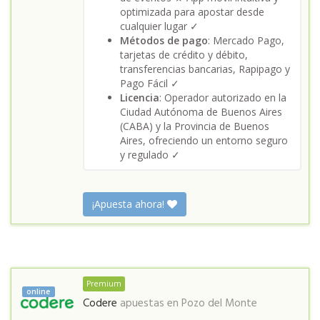
optimizada para apostar desde
cualquier lugar ✓
Métodos de pago
: Mercado Pago,
tarjetas de crédito y débito,
transferencias bancarias, Rapipago y
Pago Fácil ✓
Licencia
: Operador autorizado en la
Ciudad Autónoma de Buenos Aires
(CABA) y la Provincia de Buenos
Aires, ofreciendo un entorno seguro
y regulado ✓
¡Apuesta ahora!
Premium
online
Codere
apuestas en
Pozo del Monte