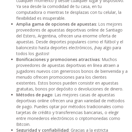
cualquier momento y desde cualquier lugar y dispositivo.
Ya sea desde la comodidad de tu casa, en tu
computadora o mientras te desplazas con tu celular, la
flexibilidad es insuperable.
Amplia gama de opciones de apuestas
: Los mejores
proveedores de apuestas deportivas online de Santiago
del Estero, Argentina, ofrecen una enorme oferta de
apuestas. Desde deportes populares como el fútbol y el
baloncesto hasta deportes electrónicos, ¡hay algo para
todos los gustos!
Bonificaciones y promociones atractivas
: Muchos
proveedores de apuestas deportivas en línea atraen a
jugadores nuevos con generosos bonos de bienvenida y a
menudo ofrecen promociones para los clientes
existentes. Estos bonos pueden consistir en apuestas
gratuitas, bonos por depósito o devoluciones de dinero.
Métodos de pago
: Las mejores casas de apuestas
deportivas online ofrecen una gran variedad de métodos
de pago. Puedes optar por métodos tradicionales como
tarjetas de crédito y transferencias bancarias, o elegir
entre monederos electrónicos o criptomonedas como
Bitcoin.
Seguridad y confiabilidad
: Gracias a la estricta