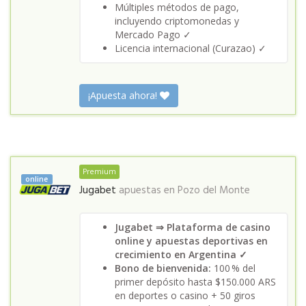
Múltiples métodos de pago,
incluyendo criptomonedas y
Mercado Pago ✓
Licencia internacional (Curazao) ✓
¡Apuesta ahora!
Premium
online
Jugabet
apuestas en
Pozo del Monte
Jugabet ⇒ Plataforma de casino
online y apuestas deportivas en
crecimiento en Argentina ✓
Bono de bienvenida:
100 % del
primer depósito hasta $150.000 ARS
en deportes o casino + 50 giros