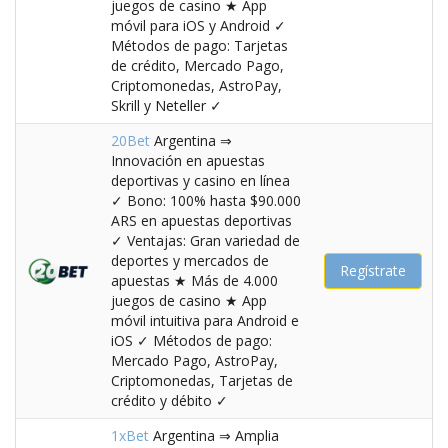
juegos de casino ★ App
móvil para iOS y Android ✓
Métodos de pago: Tarjetas
de crédito, Mercado Pago,
Criptomonedas, AstroPay,
Skrill y Neteller ✓
20Bet
Argentina ⇒
Innovación en apuestas
deportivas y casino en línea
✓ Bono: 100% hasta $90.000
ARS en apuestas deportivas
✓ Ventajas: Gran variedad de
deportes y mercados de
Regístrate
apuestas ★ Más de 4.000
juegos de casino ★ App
móvil intuitiva para Android e
iOS ✓ Métodos de pago:
Mercado Pago, AstroPay,
Criptomonedas, Tarjetas de
crédito y débito ✓
1xBet
Argentina ⇒ Amplia