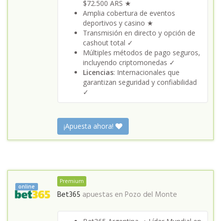
$72.500 ARS ★
Amplia cobertura de eventos
deportivos y casino ★
Transmisión en directo y opción de
cashout total ✓
Múltiples métodos de pago seguros,
incluyendo criptomonedas ✓
Licencias
: Internacionales que
garantizan seguridad y confiabilidad
✓
¡Apuesta ahora!
Premium
online
Bet365
apuestas en
Pozo del Monte