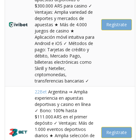
$300.000 ARS para casino ✓
Ventajas: Amplia variedad de
deportes y mercados de
apuestas ★ Más de 4.000
Regístrate
juegos de casino ★
Aplicación móvil intuitiva para
Android e iOS ✓ Métodos de
pago: Tarjetas de crédito y
débito, Mercado Pago,
billeteras electrónicas como
Skrill y Neteller,
criptomonedas,
transferencias bancarias ✓
22Bet
Argentina ⇒ Amplia
experiencia en apuestas
deportivas y casino en línea
✓ Bono: 100% hasta
$111.000 ARS en el primer
depósito ✓ Ventajas: Más de
1.000 eventos deportivos
Regístrate
diarios ★ Amplia selección de