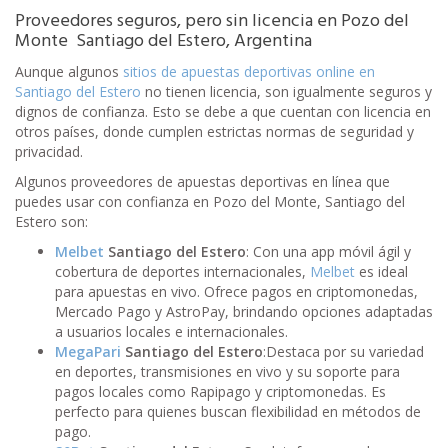
Proveedores seguros, pero sin licencia en Pozo del
Monte Santiago del Estero, Argentina
Aunque algunos
sitios de apuestas deportivas online en
Santiago del Estero
no tienen licencia, son igualmente seguros y
dignos de confianza. Esto se debe a que cuentan con licencia en
otros países, donde cumplen estrictas normas de seguridad y
privacidad.
Algunos proveedores de apuestas deportivas en línea que
puedes usar con confianza en Pozo del Monte, Santiago del
Estero son:
Melbet
Santiago del Estero
: Con una app móvil ágil y
cobertura de deportes internacionales,
Melbet
es ideal
para apuestas en vivo. Ofrece pagos en criptomonedas,
Mercado Pago y AstroPay, brindando opciones adaptadas
a usuarios locales e internacionales.
MegaPari
Santiago del Estero
:Destaca por su variedad
en deportes, transmisiones en vivo y su soporte para
pagos locales como Rapipago y criptomonedas. Es
perfecto para quienes buscan flexibilidad en métodos de
pago.