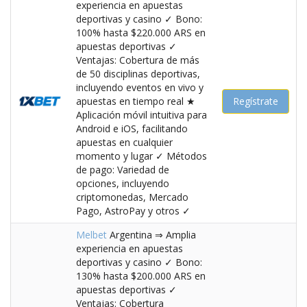
experiencia en apuestas
deportivas y casino ✓ Bono:
100% hasta $220.000 ARS en
apuestas deportivas ✓
Ventajas: Cobertura de más
de 50 disciplinas deportivas,
incluyendo eventos en vivo y
apuestas en tiempo real ★
Regístrate
Aplicación móvil intuitiva para
Android e iOS, facilitando
apuestas en cualquier
momento y lugar ✓ Métodos
de pago: Variedad de
opciones, incluyendo
criptomonedas, Mercado
Pago, AstroPay y otros ✓
Melbet
Argentina ⇒ Amplia
experiencia en apuestas
deportivas y casino ✓ Bono:
130% hasta $200.000 ARS en
apuestas deportivas ✓
Ventajas: Cobertura