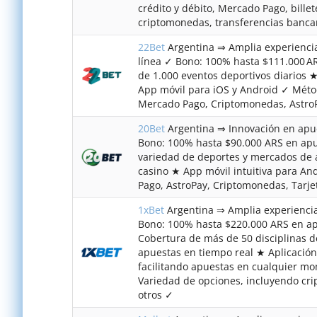
crédito y débito, Mercado Pago, billet
criptomonedas, transferencias banca
22Bet
Argentina ⇒ Amplia experiencia
línea ✓ Bono: 100% hasta $111.000 AR
de 1.000 eventos deportivos diarios 
App móvil para iOS y Android ✓ Métod
Mercado Pago, Criptomonedas, AstroPa
20Bet
Argentina ⇒ Innovación en apue
Bono: 100% hasta $90.000 ARS en apu
variedad de deportes y mercados de 
casino ★ App móvil intuitiva para A
Pago, AstroPay, Criptomonedas, Tarjet
1xBet
Argentina ⇒ Amplia experiencia
Bono: 100% hasta $220.000 ARS en ap
Cobertura de más de 50 disciplinas de
apuestas en tiempo real ★ Aplicación 
facilitando apuestas en cualquier m
Variedad de opciones, incluyendo cr
otros ✓