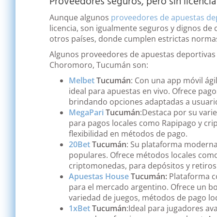
Proveedores seguros, pero sin licenc
Aunque algunos
proveedores de apuestas de
licencia, son igualmente seguros y dignos de 
otros países, donde cumplen estrictas normas
Algunos proveedores de apuestas deportivas 
Choromoro, Tucumán son:
Melbet
Tucumán
: Con una app móvil ági
ideal para apuestas en vivo. Ofrece pa
brindando opciones adaptadas a usuarios
MegaPari
Tucumán
:Destaca por su vari
para pagos locales como Rapipago y cri
flexibilidad en métodos de pago.
20Bet
Tucumán
: Su plataforma moderna
populares. Ofrece métodos locales com
criptomonedas, para depósitos y retiros
Apuestas House
Tucumán:
Plataforma co
para el mercado argentino. Ofrece un b
variedad de juegos, métodos de pago lo
1xBet
Tucumán
:Ideal para jugadores av