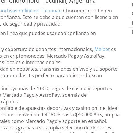
ia en Choromoro Tucumán, Argentina
portivas online en Tucumán
Choromoro no tienen
confianza. Esto se debe a que cuentan con licencia en
 de seguridad y privacidad.
en línea que puedes usar con confianza en
l y cobertura de deportes internacionales,
Melbet
es
gos en criptomonedas, Mercado Pago y AstroPay,
 locales e internacionales.
edad en deportes, transmisiones en vivo y su soporte
ptomonedas. Es perfecto para quienes buscan
 incluye más de 4.000 juegos de casino y deportes
o Mercado Pago y AstroPay, además de
 rápidos.
nfiable de apuestas deportivas y casino online, ideal
ono de bienvenida del 150% hasta $40.000 ARS, amplia
cales como Mercado Pago y soporte en español.
anzados gracias a su amplia selección de deportes,