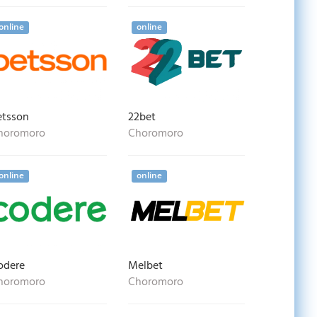
online
online
etsson
22bet
horomoro
Choromoro
online
online
odere
Melbet
horomoro
Choromoro