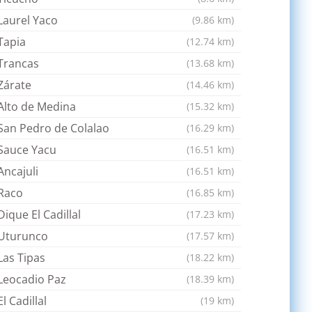
Laurel Yaco
(9.86 km)
Tapia
(12.74 km)
Trancas
(13.68 km)
Zárate
(14.46 km)
Alto de Medina
(15.32 km)
San Pedro de Colalao
(16.29 km)
Sauce Yacu
(16.51 km)
Ancajuli
(16.51 km)
Raco
(16.85 km)
Dique El Cadillal
(17.23 km)
Uturunco
(17.57 km)
Las Tipas
(18.22 km)
Leocadio Paz
(18.39 km)
El Cadillal
(19 km)