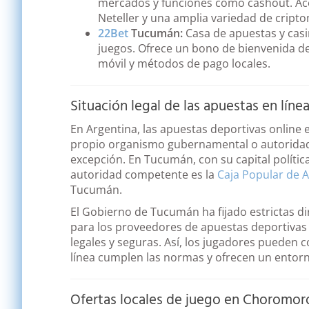
mercados y funciones como cashout. Acep
Neteller y una amplia variedad de crip
22Bet
Tucumán:
Casa de apuestas y casi
juegos. Ofrece un bono de bienvenida de
móvil y métodos de pago locales.
Situación legal de las apuestas en lín
En Argentina, las apuestas deportivas online 
propio organismo gubernamental o autoridad 
excepción. En Tucumán, con su capital polític
autoridad competente es la
Caja Popular de 
Tucumán.
El Gobierno de Tucumán ha fijado estrictas di
para los proveedores de apuestas deportivas 
legales y seguras. Así, los jugadores pueden 
línea cumplen las normas y ofrecen un entorn
Ofertas locales de juego en Choromo