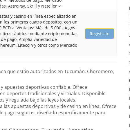
id ✓ Métodos de pago: Mercado,
s, AstroPay, Skrill y Neteller ✓
tas y casino en línea especializado en
 los primeros cuatro depósitos, con un
 BCD ✓ Ventajas: Más de 5.000 juegos
retiros rápidos mediante criptomonedas
Regístrate
 de pago: Amplia variedad de
thereum, Litecoin y otros como Mercado
línea que están autorizadas en Tucumán, Choromoro,
y apuestas deportivas confiable. Ofrece
n deportes tradicionales y virtuales. Disponible
 y regulada bajo las leyes locales.
a las apuestas deportivas y de casino en línea. Ofrece
e pago seguros, diseñado específicamente para