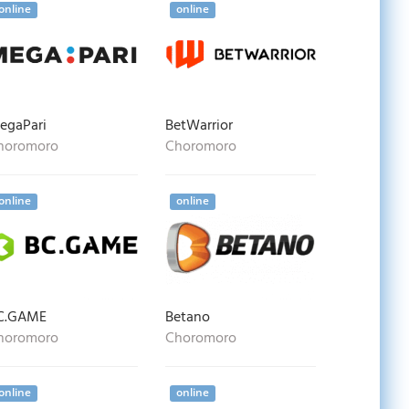
online
online
egaPari
BetWarrior
horomoro
Choromoro
online
online
C.GAME
Betano
horomoro
Choromoro
online
online