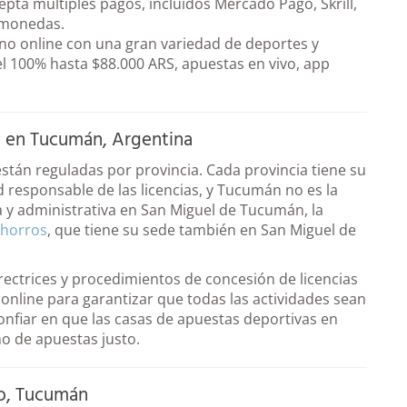
ta múltiples pagos, incluidos Mercado Pago, Skrill,
tomonedas.
no online con una gran variedad de deportes y
l 100% hasta $88.000 ARS, apuestas en vivo, app
ea en Tucumán, Argentina
están reguladas por provincia. Cada provincia tiene su
responsable de las licencias, y Tucumán no es la
a y administrativa en San Miguel de Tucumán, la
Ahorros
, que tiene su sede también en San Miguel de
rectrices y procedimientos de concesión de licencias
online para garantizar que todas las actividades sean
confiar en que las casas de apuestas deportivas en
o de apuestas justo.
ro, Tucumán