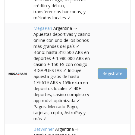
crédito y débito,
transferencias bancarias, y
métodos locales ✓
MegaPari
Argentina ⇒
Apuestas deportivas y casino
online con uno de los bonos
más grandes del país ✓
Bono: hasta 310.500 ARS en
deportes + 1.980.000 ARS en
casino + 150 FS con código
BIGAPUESTAS ✓ Incluye
Regístrate
apuesta gratis de hasta
179.619 ARS y 15% extra en
depósitos locales ✓ 40+
deportes, casino completo y
app móvil optimizada ✓
Pagos: Mercado Pago,
tarjetas, cripto, AstroPay y
más ✓
BetWinner
Argentina ⇒