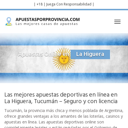
Skip
| +18 | Juega Con Responsabilidad |
to
main
content
Toggl
navig
Apuestas Online en
La Higuera
Las mejores apuestas deportivas en línea en
La Higuera, Tucumán – Seguro y con licencia
Tucumán, la provincia más chica y menos poblada de Argentina,
ofrece grandes ventajas a los amantes de las loterías, casinos y
apuestas en línea. Las apuestas deportivas online son
completamente legales y están reguladas por el Gobierno de