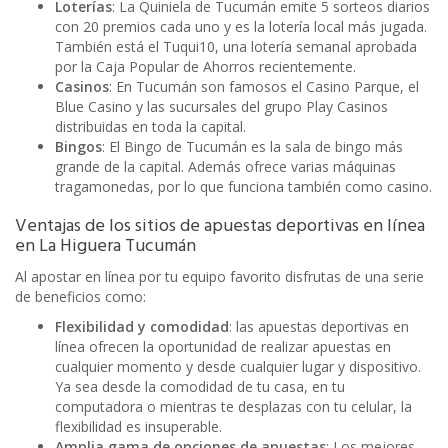
Loterías
: La Quiniela de Tucumán emite 5 sorteos diarios
con 20 premios cada uno y es la lotería local más jugada.
También está el Tuqui10, una lotería semanal aprobada
por la Caja Popular de Ahorros recientemente.
Casinos
: En Tucumán son famosos el Casino Parque, el
Blue Casino y las sucursales del grupo Play Casinos
distribuidas en toda la capital.
Bingos
: El Bingo de Tucumán es la sala de bingo más
grande de la capital. Además ofrece varias máquinas
tragamonedas, por lo que funciona también como casino.
Ventajas de los sitios de apuestas deportivas en línea
en La Higuera Tucumán
Al apostar en línea por tu equipo favorito disfrutas de una serie
de beneficios como:
Flexibilidad y comodidad
: las apuestas deportivas en
línea ofrecen la oportunidad de realizar apuestas en
cualquier momento y desde cualquier lugar y dispositivo.
Ya sea desde la comodidad de tu casa, en tu
computadora o mientras te desplazas con tu celular, la
flexibilidad es insuperable.
Amplia gama de opciones de apuestas
: Los mejores