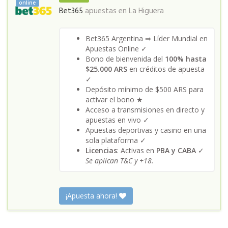
online
Bet365
apuestas en
La Higuera
Bet365 Argentina ⇒ Líder Mundial en
Apuestas Online ✓
Bono de bienvenida del
100% hasta
$25.000 ARS
en créditos de apuesta
✓
Depósito mínimo de $500 ARS para
activar el bono ★
Acceso a transmisiones en directo y
apuestas en vivo ✓
Apuestas deportivas y casino en una
sola plataforma ✓
Licencias
: Activas en
PBA y CABA
✓
Se aplican T&C y +18.
¡Apuesta ahora!