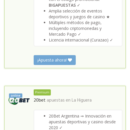
BIGAPUESTAS
✓
Amplia selección de eventos
deportivos y juegos de casino ★
Múltiples métodos de pago,
incluyendo criptomonedas y
Mercado Pago ✓
Licencia internacional (Curazao) ✓
¡Apuesta ahora!
Premium
online
20bet
apuestas en
La Higuera
20Bet Argentina ⇒ Innovación en
apuestas deportivas y casino desde
2020 ✓