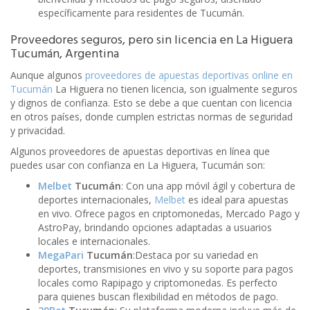
específicamente para residentes de Tucumán.
Proveedores seguros, pero sin licencia en La Higuera
Tucumán, Argentina
Aunque algunos
proveedores de apuestas deportivas online en
Tucumán
La Higuera no tienen licencia, son igualmente seguros
y dignos de confianza. Esto se debe a que cuentan con licencia
en otros países, donde cumplen estrictas normas de seguridad
y privacidad.
Algunos proveedores de apuestas deportivas en línea que
puedes usar con confianza en La Higuera, Tucumán son:
Melbet
Tucumán
: Con una app móvil ágil y cobertura de
deportes internacionales,
Melbet
es ideal para apuestas
en vivo. Ofrece pagos en criptomonedas, Mercado Pago y
AstroPay, brindando opciones adaptadas a usuarios
locales e internacionales.
MegaPari
Tucumán
:Destaca por su variedad en
deportes, transmisiones en vivo y su soporte para pagos
locales como Rapipago y criptomonedas. Es perfecto
para quienes buscan flexibilidad en métodos de pago.