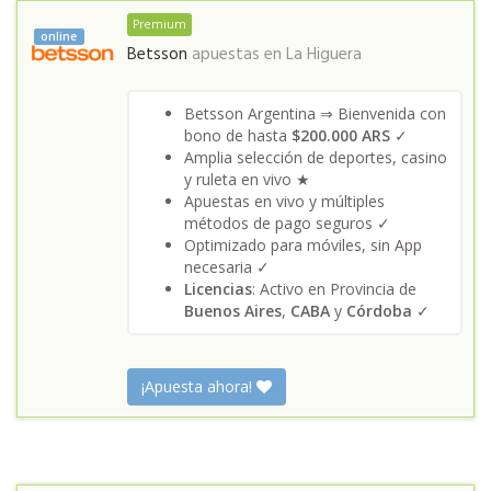
Premium
online
Betsson
apuestas en
La Higuera
Betsson Argentina ⇒ Bienvenida con
bono de hasta
$200.000 ARS
✓
Amplia selección de deportes, casino
y ruleta en vivo ★
Apuestas en vivo y múltiples
métodos de pago seguros ✓
Optimizado para móviles, sin App
necesaria ✓
Licencias
: Activo en Provincia de
Buenos Aires
,
CABA
y
Córdoba
✓
¡Apuesta ahora!