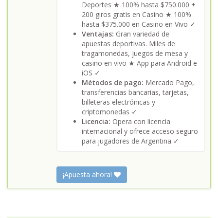
Deportes ★ 100% hasta $750.000 +
200 giros gratis en Casino ★ 100%
hasta $375.000 en Casino en Vivo ✓
Ventajas:
Gran variedad de
apuestas deportivas. Miles de
tragamonedas, juegos de mesa y
casino en vivo ★ App para Android e
iOS ✓
Métodos de pago:
Mercado Pago,
transferencias bancarias, tarjetas,
billeteras electrónicas y
criptomonedas ✓
Licencia:
Opera con licencia
internacional y ofrece acceso seguro
para jugadores de Argentina ✓
¡Apuesta ahora!