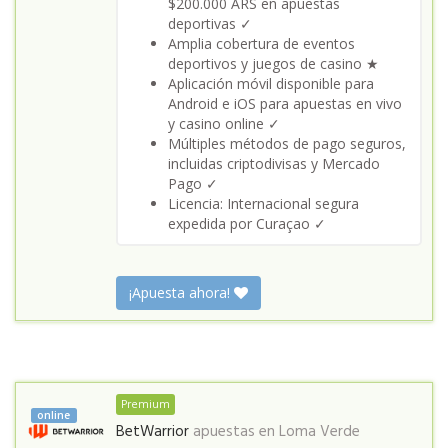
$200.000 ARS en apuestas
deportivas ✓
Amplia cobertura de eventos
deportivos y juegos de casino ★
Aplicación móvil disponible para
Android e iOS para apuestas en vivo
y casino online ✓
Múltiples métodos de pago seguros,
incluidas criptodivisas y Mercado
Pago ✓
Licencia: Internacional segura
expedida por Curaçao ✓
¡Apuesta ahora!
Premium
online
BetWarrior
apuestas en
Loma Verde