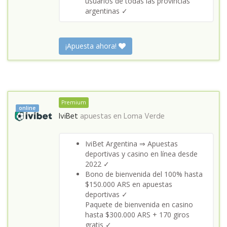
usuarios de todas las provincias
argentinas ✓
¡Apuesta ahora!
Premium
online
IviBet
apuestas en
Loma Verde
IviBet Argentina ⇒ Apuestas
deportivas y casino en línea desde
2022 ✓
Bono de bienvenida del 100% hasta
$150.000 ARS en apuestas
deportivas ✓
Paquete de bienvenida en casino
hasta $300.000 ARS + 170 giros
gratis ✓