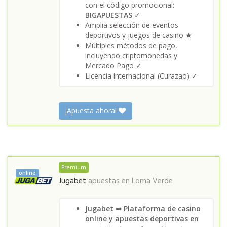
con el código promocional:
BIGAPUESTAS
✓
Amplia selección de eventos
deportivos y juegos de casino ★
Múltiples métodos de pago,
incluyendo criptomonedas y
Mercado Pago ✓
Licencia internacional (Curazao) ✓
¡Apuesta ahora!
Premium
online
Jugabet
apuestas en
Loma Verde
Jugabet ⇒ Plataforma de casino
online y apuestas deportivas en