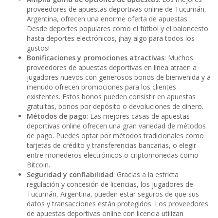
proveedores de apuestas deportivas online de Tucumán,
Argentina, ofrecen una enorme oferta de apuestas.
Desde deportes populares como el fútbol y el baloncesto
hasta deportes electrónicos, ¡hay algo para todos los
gustos!
Bonificaciones y promociones atractivas
: Muchos
proveedores de apuestas deportivas en línea atraen a
jugadores nuevos con generosos bonos de bienvenida y a
menudo ofrecen promociones para los clientes
existentes. Estos bonos pueden consistir en apuestas
gratuitas, bonos por depósito o devoluciones de dinero.
Métodos de pago
: Las mejores casas de apuestas
deportivas online ofrecen una gran variedad de métodos
de pago. Puedes optar por métodos tradicionales como
tarjetas de crédito y transferencias bancarias, o elegir
entre monederos electrónicos o criptomonedas como
Bitcoin.
Seguridad y confiabilidad
: Gracias a la estricta
regulación y concesión de licencias, los jugadores de
Tucumán, Argentina, pueden estar seguros de que sus
datos y transacciones están protegidos. Los proveedores
de apuestas deportivas online con licencia utilizan