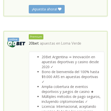
¡Apuesta ahora!
Premium
online
20bet
apuestas en
Loma Verde
20Bet Argentina ⇒ Innovación en
apuestas deportivas y casino desde
2020 ✓
Bono de bienvenida del 100% hasta
$9.000 ARS en apuestas deportivas
✓
Amplia cobertura de eventos
deportivos y juegos de casino ★
Múltiples métodos de pago seguros,
incluyendo criptomonedas ✓
Licencia: Internacional, aceptando