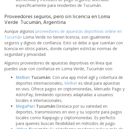
específicamente para residentes de Tucumán.
Proveedores seguros, pero sin licencia en Loma
Verde Tucumán, Argentina
Aunque algunos
proveedores de apuestas deportivas online en
Tucumán
Loma Verde no tienen licencia, son igualmente
seguros y dignos de confianza. Esto se debe a que cuentan con
licencia en otros países, donde cumplen estrictas normas de
seguridad y privacidad.
Algunos proveedores de apuestas deportivas en línea que
puedes usar con confianza en Loma Verde, Tucumán son:
Melbet
Tucumán
: Con una app móvil ágil y cobertura de
deportes internacionales,
Melbet
es ideal para apuestas
en vivo. Ofrece pagos en criptomonedas, Mercado Pago y
AstroPay, brindando opciones adaptadas a usuarios
locales e internacionales.
MegaPari
Tucumán
:Destaca por su variedad en
deportes, transmisiones en vivo y su soporte para pagos
locales como Rapipago y criptomonedas. Es perfecto
para quienes buscan flexibilidad en métodos de pago.