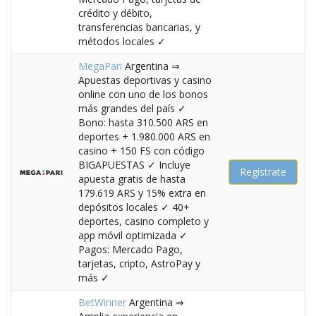
crédito y débito,
transferencias bancarias, y
métodos locales ✓
MegaPari
Argentina ⇒
Apuestas deportivas y casino
online con uno de los bonos
más grandes del país ✓
Bono: hasta 310.500 ARS en
deportes + 1.980.000 ARS en
casino + 150 FS con código
BIGAPUESTAS ✓ Incluye
Regístrate
apuesta gratis de hasta
179.619 ARS y 15% extra en
depósitos locales ✓ 40+
deportes, casino completo y
app móvil optimizada ✓
Pagos: Mercado Pago,
tarjetas, cripto, AstroPay y
más ✓
BetWinner
Argentina ⇒