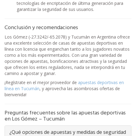
tecnologías de encriptación de última generación para
garantizar la seguridad de sus usuarios.
Conclusión y recomendaciones
Los Gómez (-27.3242/-65.2078) y Tucumán en Argentina ofrece
una excelente selección de casas de apuestas deportivas en
línea con licencia que enganchan tanto a los jugadores novatos
como a los más experimentados. Con una gran variedad de
opciones de apuestas, bonificaciones atractivas y la seguridad
que ofrecen los entes reguladores, nada se interpondrá en tu
camino a apostar y ganar.
¡Regístrate en el mejor proveedor de
apuestas deportivas en
línea en Tucumán
, y aprovecha las asombrosas ofertas de
bienvenida!
Preguntas frecuentes sobre las apuestas deportivas
en Los Gómez – Tucumán
¿Qué opciones de apuestas y medidas de seguridad