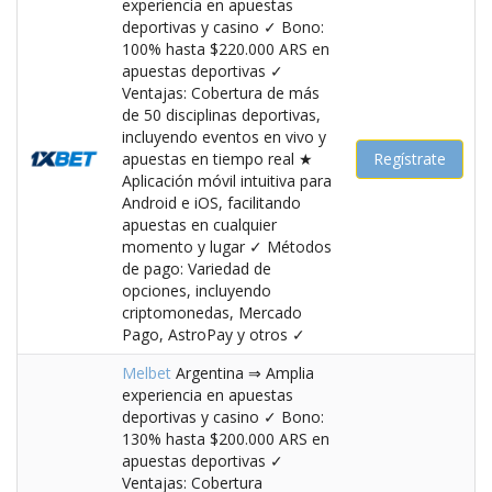
experiencia en apuestas
deportivas y casino ✓ Bono:
100% hasta $220.000 ARS en
apuestas deportivas ✓
Ventajas: Cobertura de más
de 50 disciplinas deportivas,
incluyendo eventos en vivo y
apuestas en tiempo real ★
Regístrate
Aplicación móvil intuitiva para
Android e iOS, facilitando
apuestas en cualquier
momento y lugar ✓ Métodos
de pago: Variedad de
opciones, incluyendo
criptomonedas, Mercado
Pago, AstroPay y otros ✓
Melbet
Argentina ⇒ Amplia
experiencia en apuestas
deportivas y casino ✓ Bono:
130% hasta $200.000 ARS en
apuestas deportivas ✓
Ventajas: Cobertura