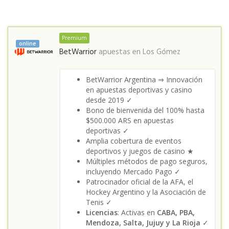
Premium
online
BetWarrior
apuestas en
Los Gómez
BetWarrior Argentina ⇒ Innovación
en apuestas deportivas y casino
desde 2019 ✓
Bono de bienvenida del 100% hasta
$500.000 ARS en apuestas
deportivas ✓
Amplia cobertura de eventos
deportivos y juegos de casino ★
Múltiples métodos de pago seguros,
incluyendo Mercado Pago ✓
Patrocinador oficial de la AFA, el
Hockey Argentino y la Asociación de
Tenis ✓
Licencias
: Activas en
CABA, PBA,
Mendoza, Salta, Jujuy y La Rioja
✓