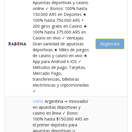
Apuestas deportivas y casino
online ✓ Bonos: 100% hasta
150.000 ARS en Deportes ★
100% hasta 750.000 ARS +
200 giros gratis en Casino ★
100% hasta 375.000 ARS en
Casino en Vivo ✓ Ventajas:
Gran variedad de apuestas
Regístrate
deportivas ★ Miles de juegos
de casino y casino en vivo ★
App para Android e iOS ✓
Métodos de pago: Tarjetas,
Mercado Pago,
transferencias, billeteras
electrónicas y criptomonedas
✓
IviBet
Argentina ⇒ Innovador
en apuestas deportivas y
casino en línea ✓ Bono:
100% hasta $150.000 ARS en
el primer depósito para
apuestas deportivas o