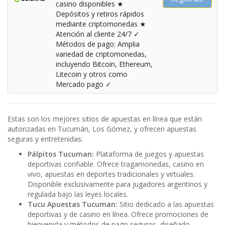
casino disponibles ★
Depósitos y retiros rápidos
mediante criptomonedas ★
Atención al cliente 24/7 ✓
Métodos de pago: Amplia
variedad de criptomonedas,
incluyendo Bitcoin, Ethereum,
Litecoin y otros como
Mercado pago ✓
Estas son los mejores sitios de apuestas en línea que están
autorizadas en Tucumán, Los Gómez, y ofrecen apuestas
seguras y entretenidas:
Pálpitos Tucuman:
Plataforma de juegos y apuestas
deportivas confiable. Ofrece tragamonedas, casino en
vivo, apuestas en deportes tradicionales y virtuales.
Disponible exclusivamente para jugadores argentinos y
regulada bajo las leyes locales.
Tucu Apuestas Tucuman:
Sitio dedicado a las apuestas
deportivas y de casino en línea. Ofrece promociones de
bienvenida y métodos de pago seguros, diseñado