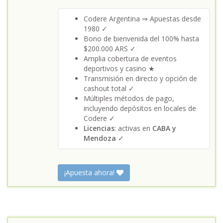
Codere Argentina ⇒ Apuestas desde
1980 ✓
Bono de bienvenida del 100% hasta
$200.000 ARS ✓
Amplia cobertura de eventos
deportivos y casino ★
Transmisión en directo y opción de
cashout total ✓
Múltiples métodos de pago,
incluyendo depósitos en locales de
Codere ✓
Licencias
: activas en
CABA y
Mendoza
✓
¡Apuesta ahora!