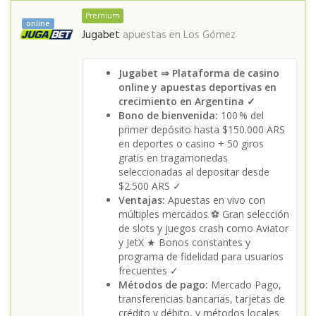
Premium
online
Jugabet
apuestas en
Los Gómez
Jugabet ⇒ Plataforma de casino
online y apuestas deportivas en
crecimiento en Argentina ✓
Bono de bienvenida:
100 % del
primer depósito hasta $150.000 ARS
en deportes o casino + 50 giros
gratis en tragamonedas
seleccionadas al depositar desde
$2.500 ARS ✓
Ventajas:
Apuestas en vivo con
múltiples mercados ⚽ Gran selección
de slots y juegos crash como Aviator
y JetX ★ Bonos constantes y
programa de fidelidad para usuarios
frecuentes ✓
Métodos de pago:
Mercado Pago,
transferencias bancarias, tarjetas de
crédito y débito, y métodos locales