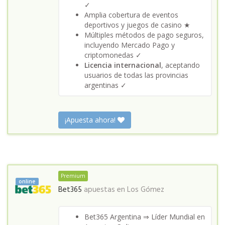
✓
Amplia cobertura de eventos
deportivos y juegos de casino ★
Múltiples métodos de pago seguros,
incluyendo Mercado Pago y
criptomonedas ✓
Licencia internacional
, aceptando
usuarios de todas las provincias
argentinas ✓
¡Apuesta ahora!
Premium
online
Bet365
apuestas en
Los Gómez
Bet365 Argentina ⇒ Líder Mundial en