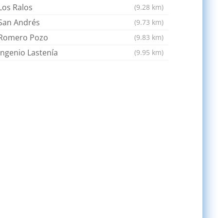
Los Ralos
(9.28 km)
San Andrés
(9.73 km)
Romero Pozo
(9.83 km)
Ingenio Lastenía
(9.95 km)