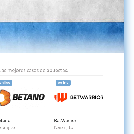
Las mejores casas de apuestas:
online
online
etano
BetWarrior
aranjito
Naranjito