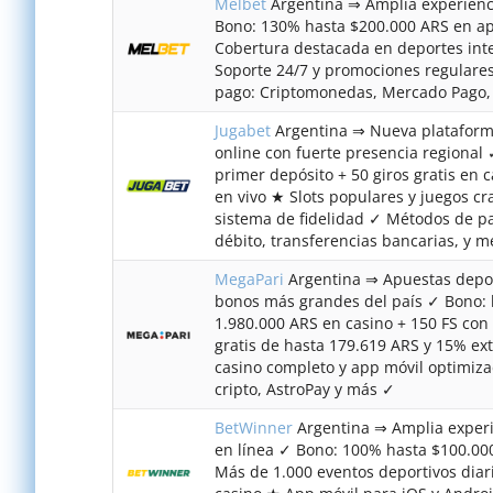
Melbet
Argentina ⇒ Amplia experienci
Bono: 130% hasta $200.000 ARS en ap
Cobertura destacada en deportes int
Soporte 24/7 y promociones regulares
pago: Criptomonedas, Mercado Pago, 
Jugabet
Argentina ⇒ Nueva plataforma
online con fuerte presencia regional
primer depósito + 50 giros gratis en 
en vivo ★ Slots populares y juegos c
sistema de fidelidad ✓ Métodos de pa
débito, transferencias bancarias, y m
MegaPari
Argentina ⇒ Apuestas deport
bonos más grandes del país ✓ Bono: 
1.980.000 ARS en casino + 150 FS co
gratis de hasta 179.619 ARS y 15% ext
casino completo y app móvil optimiza
cripto, AstroPay y más ✓
BetWinner
Argentina ⇒ Amplia experi
en línea ✓ Bono: 100% hasta $100.000
Más de 1.000 eventos deportivos diar