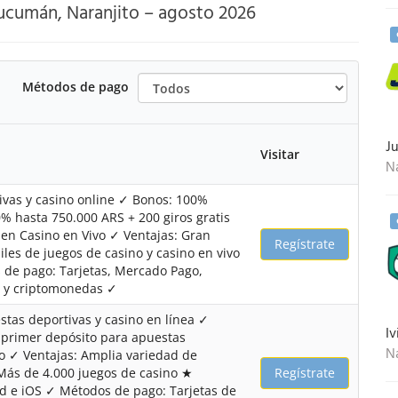
ucumán, Naranjito – agosto 2026
Métodos de pago
J
Visitar
N
vas y casino online ✓ Bonos: 100%
 hasta 750.000 ARS + 200 giros gratis
en Casino en Vivo ✓ Ventajas: Gran
Regístrate
les de juegos de casino y casino en vivo
de pago: Tarjetas, Mercado Pago,
as y criptomonedas ✓
tas deportivas y casino en línea ✓
Iv
 primer depósito para apuestas
N
o ✓ Ventajas: Amplia variedad de
ás de 4.000 juegos de casino ★
Regístrate
id e iOS ✓ Métodos de pago: Tarjetas de