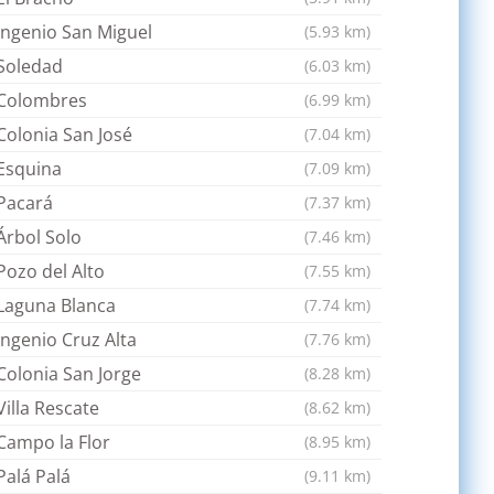
Ingenio San Miguel
(5.93 km)
Soledad
(6.03 km)
Colombres
(6.99 km)
Colonia San José
(7.04 km)
Esquina
(7.09 km)
Pacará
(7.37 km)
Árbol Solo
(7.46 km)
Pozo del Alto
(7.55 km)
Laguna Blanca
(7.74 km)
Ingenio Cruz Alta
(7.76 km)
Colonia San Jorge
(8.28 km)
Villa Rescate
(8.62 km)
Campo la Flor
(8.95 km)
Palá Palá
(9.11 km)