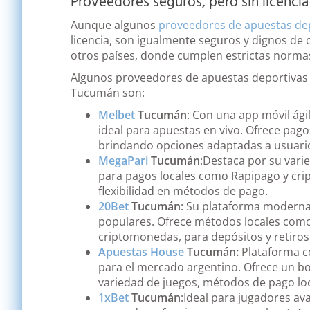
Proveedores seguros, pero sin licenci
Aunque algunos
proveedores de apuestas de
licencia, son igualmente seguros y dignos de 
otros países, donde cumplen estrictas normas
Algunos proveedores de apuestas deportivas 
Tucumán son:
Melbet
Tucumán
: Con una app móvil ági
ideal para apuestas en vivo. Ofrece pa
brindando opciones adaptadas a usuarios
MegaPari
Tucumán
:Destaca por su vari
para pagos locales como Rapipago y cri
flexibilidad en métodos de pago.
20Bet
Tucumán
: Su plataforma moderna
populares. Ofrece métodos locales com
criptomonedas, para depósitos y retiros
Apuestas House
Tucumán:
Plataforma co
para el mercado argentino. Ofrece un b
variedad de juegos, métodos de pago lo
1xBet
Tucumán
:Ideal para jugadores av