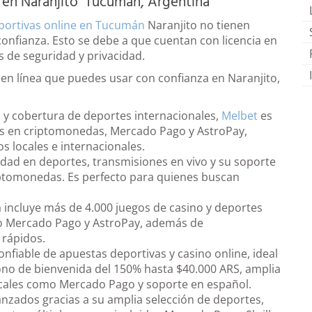
a en Naranjito Tucumán, Argentina
portivas online en Tucumán
Naranjito no tienen
confianza. Esto se debe a que cuentan con licencia en
 de seguridad y privacidad.
en línea que puedes usar con confianza en Naranjito,
l y cobertura de deportes internacionales,
Melbet
es
gos en criptomonedas, Mercado Pago y AstroPay,
 locales e internacionales.
edad en deportes, transmisiones en vivo y su soporte
ptomonedas. Es perfecto para quienes buscan
 incluye más de 4.000 juegos de casino y deportes
o Mercado Pago y AstroPay, además de
 rápidos.
nfiable de apuestas deportivas y casino online, ideal
ono de bienvenida del 150% hasta $40.000 ARS, amplia
cales como Mercado Pago y soporte en español.
anzados gracias a su amplia selección de deportes,