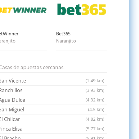
etWinner
Bet365
aranjito
Naranjito
Casas de apuestas cercanas:
San Vicente
(1.49 km)
Ranchillos
(3.93 km)
Agua Dulce
(4.32 km)
San Miguel
(4.5 km)
El Chilcar
(4.82 km)
Finca Elisa
(5.77 km)
El Bracho
(5.91 km)