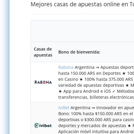
Mejores casas de apuestas online en T
Casas de
Bono de bienvenida:
apuestas
Rabona
Argentina ⇒ Apuestas deporti
hasta 150.000 ARS en Deportes ★ 100%
en Casino ★ 100% hasta 375.000 ARS 
variedad de apuestas deportivas ★ Mi
★ App para Android e iOS ✓ Métodos 
transferencias, billeteras electrónic
IviBet
Argentina ⇒ Innovador en apues
Bono: 100% hasta $150.000 ARS en el
deportivas o $300.000 ARS para casin
deportes y mercados de apuestas ★ M
Aplicación móvil intuitiva para Andro