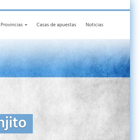
 Provincias
Casas de apuestas
Noticias
jito