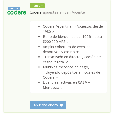
Premium
online
Codere
apuestas en
San Vicente
Codere Argentina ⇒ Apuestas desde
1980 ✓
Bono de bienvenida del 100% hasta
$200.000 ARS ✓
Amplia cobertura de eventos
deportivos y casino ★
Transmisión en directo y opción de
cashout total ✓
Múltiples métodos de pago,
incluyendo depósitos en locales de
Codere ✓
Licencias
: activas en
CABA y
Mendoza
✓
¡Apuesta ahora!