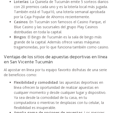
Loterías
: La Quiniela de Tucumán emite 5 sorteos diarios
con 20 premios cada uno y es la lotería local más jugada.
También está el Tuqui10, una lotería semanal aprobada
por la Caja Popular de Ahorros recientemente.
Casinos
: En Tucumán son famosos el Casino Parque, el
Blue Casino y las sucursales del grupo Play Casinos
distribuidas en toda la capital.
Bingos
: El Bingo de Tucumán es la sala de bingo más
grande de la capital. Además ofrece varias máquinas
tragamonedas, por lo que funciona también como casino.
Ventajas de los sitios de apuestas deportivas en línea
en San Vicente Tucumán
Al apostar en línea por tu equipo favorito disfrutas de una serie
de beneficios como:
Flexibilidad y comodidad
: las apuestas deportivas en
línea ofrecen la oportunidad de realizar apuestas en
cualquier momento y desde cualquier lugar y dispositivo.
Ya sea desde la comodidad de tu casa, en tu
computadora o mientras te desplazas con tu celular, la
flexibilidad es insuperable.
Amplia gama de opciones de apuestas
: Los mejores