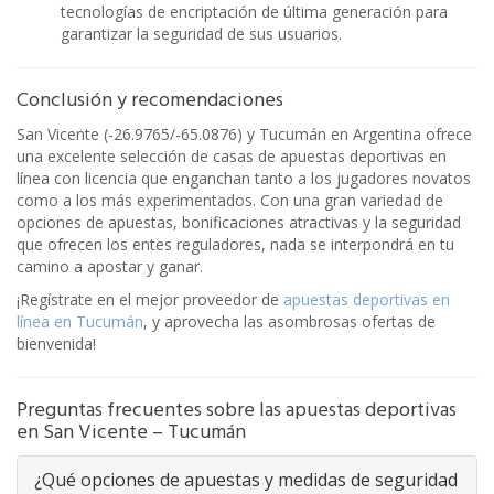
tecnologías de encriptación de última generación para
garantizar la seguridad de sus usuarios.
Conclusión y recomendaciones
San Vicente (-26.9765/-65.0876) y Tucumán en Argentina ofrece
una excelente selección de casas de apuestas deportivas en
línea con licencia que enganchan tanto a los jugadores novatos
como a los más experimentados. Con una gran variedad de
opciones de apuestas, bonificaciones atractivas y la seguridad
que ofrecen los entes reguladores, nada se interpondrá en tu
camino a apostar y ganar.
¡Regístrate en el mejor proveedor de
apuestas deportivas en
línea en Tucumán
, y aprovecha las asombrosas ofertas de
bienvenida!
Preguntas frecuentes sobre las apuestas deportivas
en San Vicente – Tucumán
¿Qué opciones de apuestas y medidas de seguridad