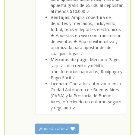
apuesta gratis de $5.000 al depositar
al menos $10.000 ✓
Ventajas
: Amplia cobertura de
deportes y mercados, incluyendo
fútbol, tenis y deportes electrónicos
★ Apuestas en vivo con transmisión
de eventos ★ App móvil intuitiva y
optimizada para apostar desde
cualquier lugar ✓
Métodos de pago
: Mercado Pago,
tarjetas de crédito y débito,
transferencias bancarias, Rapipago y
Pago Fácil ✓
Licencia
: Operador autorizado en la
Ciudad Autónoma de Buenos Aires
(CABA) y la Provincia de Buenos
Aires, ofreciendo un entorno seguro
y regulado ✓
¡Apuesta ahora!