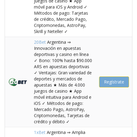
juegos de casino ★ App
móvil para iOS y Android ✓
Métodos de pago: Tarjetas
de crédito, Mercado Pago,
Criptomonedas, AstroPay,
Skrill y Neteller ✓
20Bet
Argentina ⇒
Innovación en apuestas
deportivas y casino en línea
✓ Bono: 100% hasta $90.000
ARS en apuestas deportivas
✓ Ventajas: Gran variedad de
deportes y mercados de
Regístrate
apuestas ★ Más de 4.000
juegos de casino ★ App
móvil intuitiva para Android e
iOS ✓ Métodos de pago:
Mercado Pago, AstroPay,
Criptomonedas, Tarjetas de
crédito y débito ✓
1xBet
Argentina ⇒ Amplia