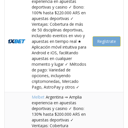
experiencia en apuestas
deportivas y casino ✓ Bono:
100% hasta $220.000 ARS en
apuestas deportivas ✓
Ventajas: Cobertura de más
de 50 disciplinas deportivas,
incluyendo eventos en vivo y
apuestas en tiempo real ★
Regístrate
Aplicación móvil intuitiva para
Android e iOS, facilitando
apuestas en cualquier
momento y lugar ✓ Métodos
de pago: Variedad de
opciones, incluyendo
criptomonedas, Mercado
Pago, AstroPay y otros ✓
Melbet
Argentina ⇒ Amplia
experiencia en apuestas
deportivas y casino ✓ Bono:
130% hasta $200.000 ARS en
apuestas deportivas ✓
Ventajas: Cobertura