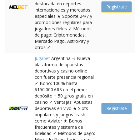
destacada en deportes
Regístrate
internacionales y mercados
especiales ★ Soporte 24/7 y
promociones regulares para
jugadores fieles ✓ Métodos
de pago: Criptomonedas,
Mercado Pago, AstroPay y
otros ✓
Jugabet
Argentina ⇒ Nueva
plataforma de apuestas
deportivas y casino online
con fuerte presencia regional
✓ Bono: 100 % hasta
$150.000 ARS en el primer
depósito + 50 giros gratis en
casino ✓ Ventajas: Apuestas
deportivas en vivo ★ Slots
Regístrate
populares y juegos crash
como Aviator ★ Bonos
frecuentes y sistema de
fidelidad ✓ Métodos de pago:
Mercado Pago, tarjetas de