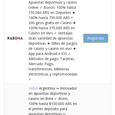
Apuestas deportivas y casino
online ✓ Bonos: 100% hasta
150.000 ARS en Deportes ★
100% hasta 750.000 ARS +
200 giros gratis en Casino ★
100% hasta 375.000 ARS en
Casino en Vivo ✓ Ventajas:
Gran variedad de apuestas
Regístrate
deportivas ★ Miles de juegos
de casino y casino en vivo ★
App para Android e iOS ✓
Métodos de pago: Tarjetas,
Mercado Pago,
transferencias, billeteras
electrónicas y criptomonedas
✓
IviBet
Argentina ⇒ Innovador
en apuestas deportivas y
casino en línea ✓ Bono:
100% hasta $150.000 ARS en
el primer depósito para
apuestas deportivas o