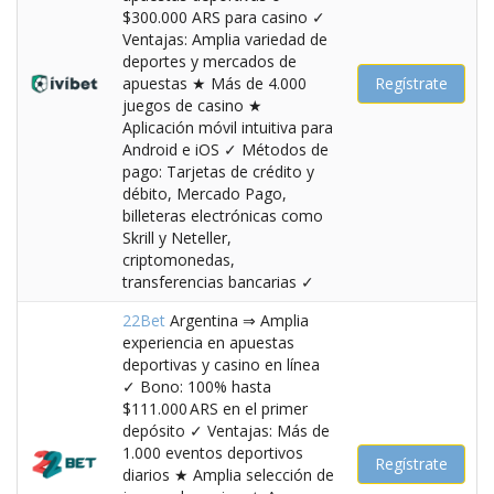
$300.000 ARS para casino ✓
Ventajas: Amplia variedad de
deportes y mercados de
apuestas ★ Más de 4.000
Regístrate
juegos de casino ★
Aplicación móvil intuitiva para
Android e iOS ✓ Métodos de
pago: Tarjetas de crédito y
débito, Mercado Pago,
billeteras electrónicas como
Skrill y Neteller,
criptomonedas,
transferencias bancarias ✓
22Bet
Argentina ⇒ Amplia
experiencia en apuestas
deportivas y casino en línea
✓ Bono: 100% hasta
$111.000 ARS en el primer
depósito ✓ Ventajas: Más de
1.000 eventos deportivos
Regístrate
diarios ★ Amplia selección de