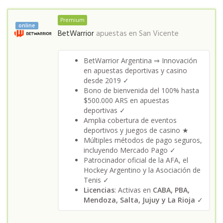
Premium
online
BetWarrior
apuestas en
San Vicente
BetWarrior Argentina ⇒ Innovación
en apuestas deportivas y casino
desde 2019 ✓
Bono de bienvenida del 100% hasta
$500.000 ARS en apuestas
deportivas ✓
Amplia cobertura de eventos
deportivos y juegos de casino ★
Múltiples métodos de pago seguros,
incluyendo Mercado Pago ✓
Patrocinador oficial de la AFA, el
Hockey Argentino y la Asociación de
Tenis ✓
Licencias
: Activas en
CABA, PBA,
Mendoza, Salta, Jujuy y La Rioja
✓