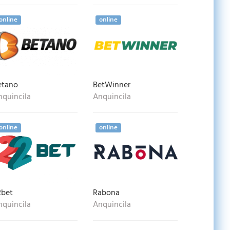
online
online
etano
BetWinner
nquincila
Anquincila
online
online
2bet
Rabona
nquincila
Anquincila