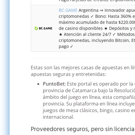
BC.GAME
Argentina ⇒ Innovador apues
criptomonedas ✓ Bono: Hasta 360% en
máximo acumulado de hasta $220.000
de casino disponibles ★ Depósitos y 
★ Atención al cliente 24/7 ✓ Métodos
criptomonedas, incluyendo Bitcoin, E
pago ✓
Estas son las mejores casas de apuestas en l
apuestas seguras y entretenidas:
PuntoBet
:
Este portal es operado por la 
provincia de Catamarca bajo la Resoluci
ámbito del juego en línea, esta compañía 
provincia. Su plataforma en línea inclu
juegos de mesa clásicos, bingo, casino 
internacional.
Proveedores seguros, pero sin licenci