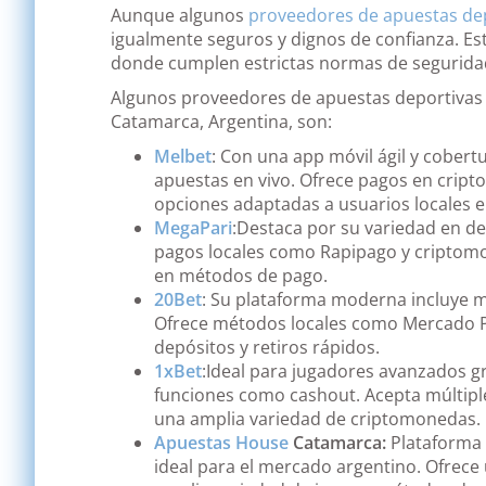
Aunque algunos
proveedores de apuestas dep
igualmente seguros y dignos de confianza. Est
donde cumplen estrictas normas de seguridad
Algunos proveedores de apuestas deportivas 
Catamarca, Argentina, son:
Melbet
: Con una app móvil ágil y cobert
apuestas en vivo. Ofrece pagos en crip
opciones adaptadas a usuarios locales e
MegaPari
:Destaca por su variedad en de
pagos locales como Rapipago y criptomon
en métodos de pago.
20Bet
: Su plataforma moderna incluye m
Ofrece métodos locales como Mercado P
depósitos y retiros rápidos.
1xBet
:Ideal para jugadores avanzados g
funciones como cashout. Acepta múltiples
una amplia variedad de criptomonedas.
Apuestas House
Catamarca:
Plataforma 
ideal para el mercado argentino. Ofrece