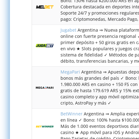
Bono: 130% hasta $200.000 ARS en ap
Cobertura destacada en deportes int
Soporte 24/7 y promociones regulares
pago: Criptomonedas, Mercado Pago, 
Jugabet
Argentina ⇒ Nueva plataforma
online con fuerte presencia regional
primer depósito + 50 giros gratis en 
en vivo ★ Slots populares y juegos c
sistema de fidelidad ✓ Métodos de pa
débito, transferencias bancarias, y m
MegaPari
Argentina ⇒ Apuestas deport
bonos más grandes del país ✓ Bono: 
1.980.000 ARS en casino + 150 FS co
gratis de hasta 179.619 ARS y 15% ext
casino completo y app móvil optimiza
cripto, AstroPay y más ✓
BetWinner
Argentina ⇒ Amplia experi
en línea ✓ Bono: 100% hasta $100.000
Más de 1.000 eventos deportivos diar
casino ★ App móvil para iOS y Andro
Pago,Tarjetas de crédito, Criptomoneda