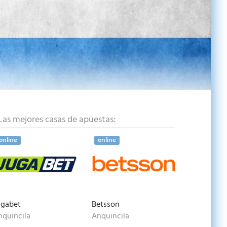
Las mejores casas de apuestas:
online
online
ugabet
Betsson
nquincila
Anquincila