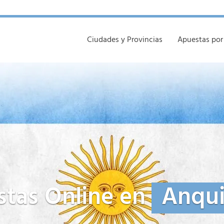
Ciudades y Provincias
Apuestas por
tas Online en
Anqui