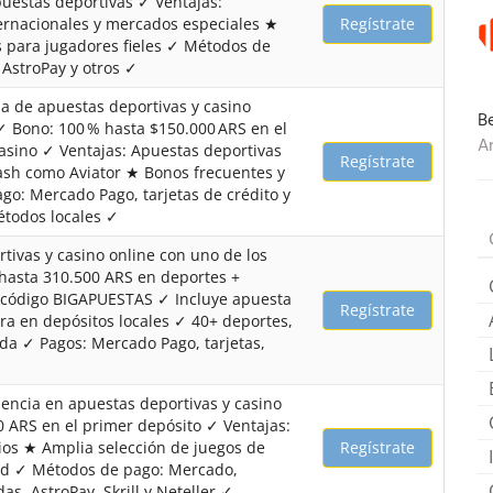
uestas deportivas ✓ Ventajas:
ernacionales y mercados especiales ★
Regístrate
 para jugadores fieles ✓ Métodos de
AstroPay y otros ✓
 de apuestas deportivas y casino
B
 ✓ Bono: 100 % hasta $150.000 ARS en el
A
casino ✓ Ventajas: Apuestas deportivas
Regístrate
rash como Aviator ★ Bonos frecuentes y
go: Mercado Pago, tarjetas de crédito y
étodos locales ✓
ivas y casino online con uno de los
hasta 310.500 ARS en deportes +
n código BIGAPUESTAS ✓ Incluye apuesta
Regístrate
ra en depósitos locales ✓ 40+ deportes,
da ✓ Pagos: Mercado Pago, tarjetas,
encia en apuestas deportivas y casino
 ARS en el primer depósito ✓ Ventajas:
ios ★ Amplia selección de juegos de
Regístrate
id ✓ Métodos de pago: Mercado,
s, AstroPay, Skrill y Neteller ✓