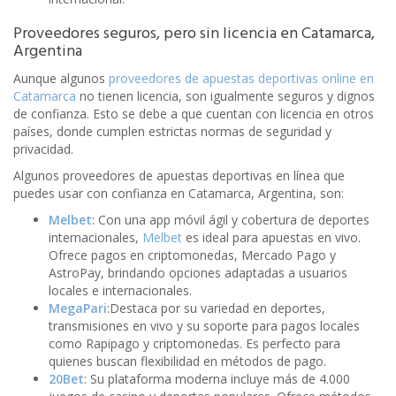
Proveedores seguros, pero sin licencia en Catamarca,
Argentina
Aunque algunos
proveedores de apuestas deportivas online en
Catamarca
no tienen licencia, son igualmente seguros y dignos
de confianza. Esto se debe a que cuentan con licencia en otros
países, donde cumplen estrictas normas de seguridad y
privacidad.
Algunos proveedores de apuestas deportivas en línea que
puedes usar con confianza en Catamarca, Argentina, son:
Melbet
: Con una app móvil ágil y cobertura de deportes
internacionales,
Melbet
es ideal para apuestas en vivo.
Ofrece pagos en criptomonedas, Mercado Pago y
AstroPay, brindando opciones adaptadas a usuarios
locales e internacionales.
MegaPari
:Destaca por su variedad en deportes,
transmisiones en vivo y su soporte para pagos locales
como Rapipago y criptomonedas. Es perfecto para
quienes buscan flexibilidad en métodos de pago.
20Bet
: Su plataforma moderna incluye más de 4.000