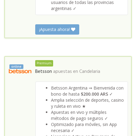
usuarios de todas las provincias
argentinas ✓
¡Apuesta ahora!
Premium
online
Betsson
apuestas en
Candelaria
Betsson Argentina ⇒ Bienvenida con
bono de hasta
$200.000 ARS
✓
Amplia selección de deportes, casino
y ruleta en vivo ★
Apuestas en vivo y múltiples
métodos de pago seguros ✓
Optimizado para móviles, sin App
necesaria ✓