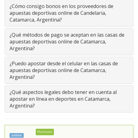
¿Cómo consigo bonos en los proveedores de
apuestas deportivas online de Candelaria,
Catamarca, Argentina?
¿Qué métodos de pago se aceptan en las casas de
apuestas deportivas online de Catamarca,
Argentina?
¿Puedo apostar desde el celular en las casas de
apuestas deportivas online de Catamarca,
Argentina?
¿Qué aspectos legales debo tener en cuenta al
apostar en línea en deportes en Catamarca,
Argentina?
Premium
online