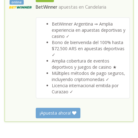
online
BetWinner
apuestas en
Candelaria
BetWinner Argentina ⇒ Amplia
experiencia en apuestas deportivas y
casino ✓
Bono de bienvenida del 100% hasta
$72.500 ARS en apuestas deportivas
✓
Amplia cobertura de eventos
deportivos y juegos de casino ★
Múltiples métodos de pago seguros,
incluyendo criptomonedas ✓
Licencia internacional emitida por
Curazao ✓
¡Apuesta ahora!