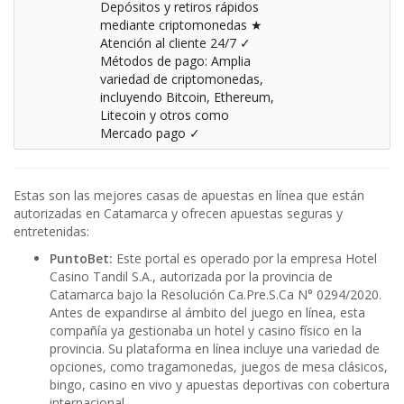
Depósitos y retiros rápidos
mediante criptomonedas ★
Atención al cliente 24/7 ✓
Métodos de pago: Amplia
variedad de criptomonedas,
incluyendo Bitcoin, Ethereum,
Litecoin y otros como
Mercado pago ✓
Estas son las mejores casas de apuestas en línea que están
autorizadas en Catamarca y ofrecen apuestas seguras y
entretenidas:
PuntoBet
:
Este portal es operado por la empresa Hotel
Casino Tandil S.A., autorizada por la provincia de
Catamarca bajo la Resolución Ca.Pre.S.Ca N° 0294/2020.
Antes de expandirse al ámbito del juego en línea, esta
compañía ya gestionaba un hotel y casino físico en la
provincia. Su plataforma en línea incluye una variedad de
opciones, como tragamonedas, juegos de mesa clásicos,
bingo, casino en vivo y apuestas deportivas con cobertura
internacional.