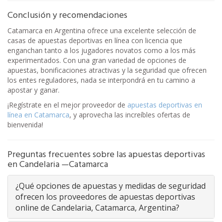
Conclusión y recomendaciones
Catamarca en Argentina ofrece una excelente selección de
casas de apuestas deportivas en línea con licencia que
enganchan tanto a los jugadores novatos como a los más
experimentados. Con una gran variedad de opciones de
apuestas, bonificaciones atractivas y la seguridad que ofrecen
los entes reguladores, nada se interpondrá en tu camino a
apostar y ganar.
¡Regístrate en el mejor proveedor de
apuestas deportivas en
línea en Catamarca
, y aprovecha las increíbles ofertas de
bienvenida!
Preguntas frecuentes sobre las apuestas deportivas
en Candelaria —Catamarca
¿Qué opciones de apuestas y medidas de seguridad
ofrecen los proveedores de apuestas deportivas
online de Candelaria, Catamarca, Argentina?