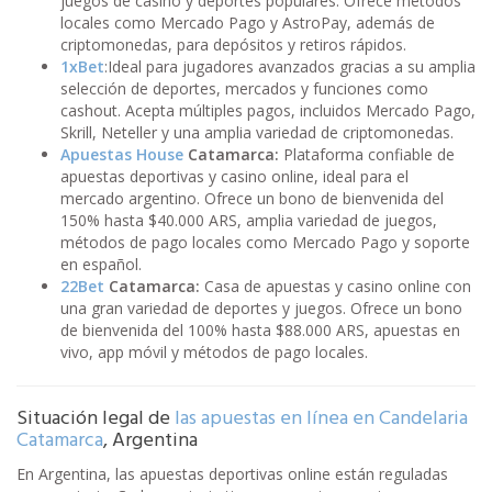
juegos de casino y deportes populares. Ofrece métodos
locales como Mercado Pago y AstroPay, además de
criptomonedas, para depósitos y retiros rápidos.
1xBet
:Ideal para jugadores avanzados gracias a su amplia
selección de deportes, mercados y funciones como
cashout. Acepta múltiples pagos, incluidos Mercado Pago,
Skrill, Neteller y una amplia variedad de criptomonedas.
Apuestas House
Catamarca:
Plataforma confiable de
apuestas deportivas y casino online, ideal para el
mercado argentino. Ofrece un bono de bienvenida del
150% hasta $40.000 ARS, amplia variedad de juegos,
métodos de pago locales como Mercado Pago y soporte
en español.
22Bet
Catamarca:
Casa de apuestas y casino online con
una gran variedad de deportes y juegos. Ofrece un bono
de bienvenida del 100% hasta $88.000 ARS, apuestas en
vivo, app móvil y métodos de pago locales.
Situación legal de
las apuestas en línea en Candelaria
Catamarca
, Argentina
En Argentina, las apuestas deportivas online están reguladas