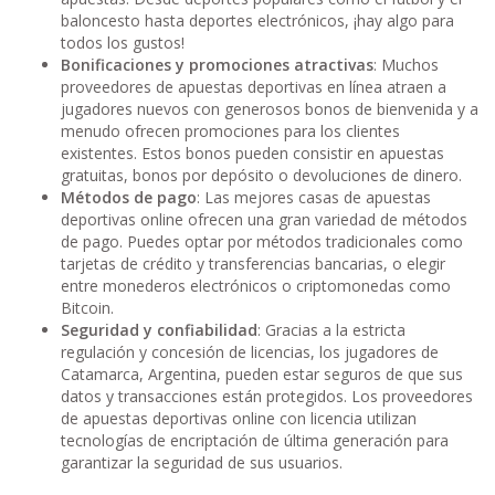
baloncesto hasta deportes electrónicos, ¡hay algo para
todos los gustos!
Bonificaciones y promociones atractivas
: Muchos
proveedores de apuestas deportivas en línea atraen a
jugadores nuevos con generosos bonos de bienvenida y a
menudo ofrecen promociones para los clientes
existentes. Estos bonos pueden consistir en apuestas
gratuitas, bonos por depósito o devoluciones de dinero.
Métodos de pago
: Las mejores casas de apuestas
deportivas online ofrecen una gran variedad de métodos
de pago. Puedes optar por métodos tradicionales como
tarjetas de crédito y transferencias bancarias, o elegir
entre monederos electrónicos o criptomonedas como
Bitcoin.
Seguridad y confiabilidad
: Gracias a la estricta
regulación y concesión de licencias, los jugadores de
Catamarca, Argentina, pueden estar seguros de que sus
datos y transacciones están protegidos. Los proveedores
de apuestas deportivas online con licencia utilizan
tecnologías de encriptación de última generación para
garantizar la seguridad de sus usuarios.