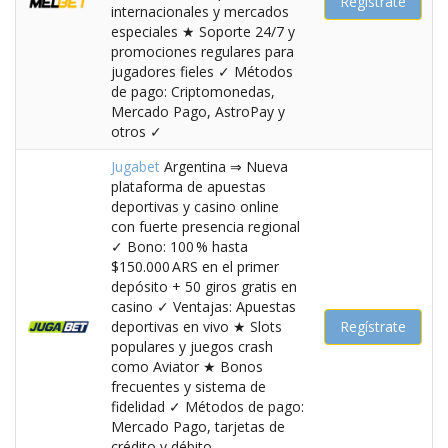
Regístrate
internacionales y mercados
especiales ★ Soporte 24/7 y
promociones regulares para
jugadores fieles ✓ Métodos
de pago: Criptomonedas,
Mercado Pago, AstroPay y
otros ✓
Jugabet
Argentina ⇒ Nueva
plataforma de apuestas
deportivas y casino online
con fuerte presencia regional
✓ Bono: 100 % hasta
$150.000 ARS en el primer
depósito + 50 giros gratis en
casino ✓ Ventajas: Apuestas
deportivas en vivo ★ Slots
Regístrate
populares y juegos crash
como Aviator ★ Bonos
frecuentes y sistema de
fidelidad ✓ Métodos de pago:
Mercado Pago, tarjetas de
crédito y débito,