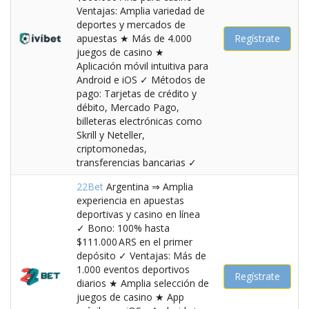
Ventajas: Amplia variedad de
deportes y mercados de
apuestas ★ Más de 4.000
Regístrate
juegos de casino ★
Aplicación móvil intuitiva para
Android e iOS ✓ Métodos de
pago: Tarjetas de crédito y
débito, Mercado Pago,
billeteras electrónicas como
Skrill y Neteller,
criptomonedas,
transferencias bancarias ✓
22Bet
Argentina ⇒ Amplia
experiencia en apuestas
deportivas y casino en línea
✓ Bono: 100% hasta
$111.000 ARS en el primer
depósito ✓ Ventajas: Más de
1.000 eventos deportivos
Regístrate
diarios ★ Amplia selección de
juegos de casino ★ App