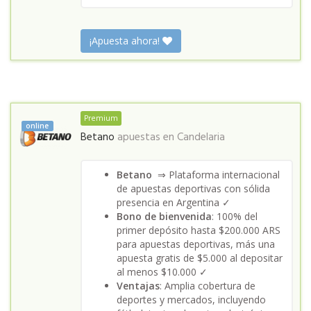
¡Apuesta ahora!
Premium
online
Betano
apuestas en
Candelaria
Betano
⇒ Plataforma internacional
de apuestas deportivas con sólida
presencia en Argentina ✓
Bono de bienvenida
: 100% del
primer depósito hasta $200.000 ARS
para apuestas deportivas, más una
apuesta gratis de $5.000 al depositar
al menos $10.000 ✓
Ventajas
: Amplia cobertura de
deportes y mercados, incluyendo