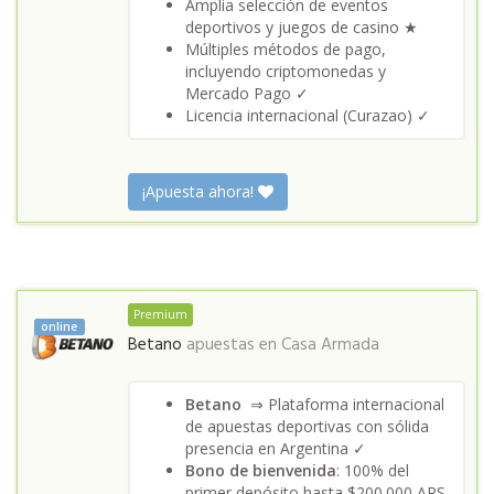
Amplia selección de eventos
deportivos y juegos de casino ★
Múltiples métodos de pago,
incluyendo criptomonedas y
Mercado Pago ✓
Licencia internacional (Curazao) ✓
¡Apuesta ahora!
Premium
online
Betano
apuestas en
Casa Armada
Betano
⇒ Plataforma internacional
de apuestas deportivas con sólida
presencia en Argentina ✓
Bono de bienvenida
: 100% del
primer depósito hasta $200.000 ARS