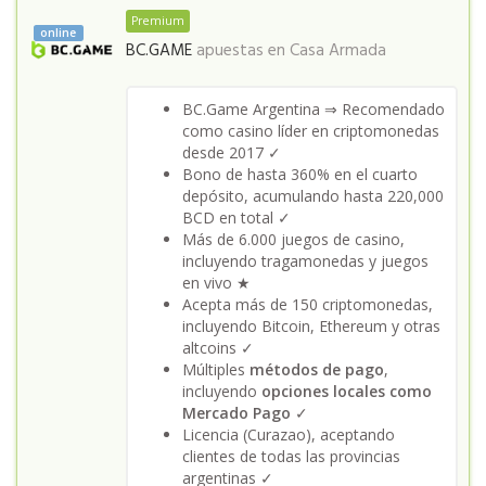
Premium
online
BC.GAME
apuestas en
Casa Armada
BC.Game Argentina ⇒ Recomendado
como casino líder en criptomonedas
desde 2017 ✓
Bono de hasta 360% en el cuarto
depósito, acumulando hasta 220,000
BCD en total ✓
Más de 6.000 juegos de casino,
incluyendo tragamonedas y juegos
en vivo ★
Acepta más de 150 criptomonedas,
incluyendo Bitcoin, Ethereum y otras
altcoins ✓
Múltiples
métodos de pago
,
incluyendo
opciones locales como
Mercado Pago
✓
Licencia (Curazao), aceptando
clientes de todas las provincias
argentinas ✓