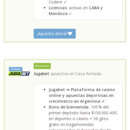
Codere ✓
Licencias
: activas en
CABA y
Mendoza
✓
¡Apuesta ahora!
Premium
online
Jugabet
apuestas en
Casa Armada
Jugabet ⇒ Plataforma de casino
online y apuestas deportivas en
crecimiento en Argentina ✓
Bono de bienvenida:
100 % del
primer depósito hasta $150.000 ARS
en deportes o casino + 50 giros
gratis en tragamonedas