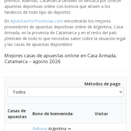
premios. Además, Catamarca también se destaca por ofrecer
apuestas deportivas online con licencia que atraen a los
fanáticos de todo tipo de deportes.
En
ApuestasPorProvincias.com
encontrarás los mejores
proveedores de apuestas deportivas online de Argentina, Casa
Armada, en la provincia de Catamarca y en el resto del país.
¡Entérate de todo lo que necesitas saber sobre la situación legal
y las casas de apuestas disponibles!
Mejores casas de apuestas online en Casa Armada,
Catamarca – agosto 2026
Métodos de pago
Casas de
Bono de bienvenida:
Visitar
apuestas
Rabona
Argentina ⇒