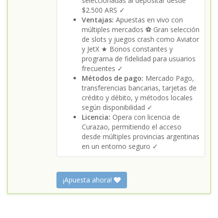
seleccionadas al depositar desde
$2.500 ARS ✓
Ventajas:
Apuestas en vivo con
múltiples mercados ⚽ Gran selección
de slots y juegos crash como Aviator
y JetX ★ Bonos constantes y
programa de fidelidad para usuarios
frecuentes ✓
Métodos de pago:
Mercado Pago,
transferencias bancarias, tarjetas de
crédito y débito, y métodos locales
según disponibilidad ✓
Licencia:
Opera con licencia de
Curazao, permitiendo el acceso
desde múltiples provincias argentinas
en un entorno seguro ✓
¡Apuesta ahora!