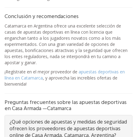
Conclusión y recomendaciones
Catamarca en Argentina ofrece una excelente selección de
casas de apuestas deportivas en línea con licencia que
enganchan tanto a los jugadores novatos como a los más
experimentados. Con una gran variedad de opciones de
apuestas, bonificaciones atractivas y la seguridad que ofrecen
los entes reguladores, nada se interpondrá en tu camino a
apostar y ganar.
¡Regístrate en el mejor proveedor de
apuestas deportivas en
línea en Catamarca
, y aprovecha las increíbles ofertas de
bienvenida!
Preguntas frecuentes sobre las apuestas deportivas
en Casa Armada —Catamarca
¿Qué opciones de apuestas y medidas de seguridad
ofrecen los proveedores de apuestas deportivas
online de Casa Armada, Catamarca, Argentina?