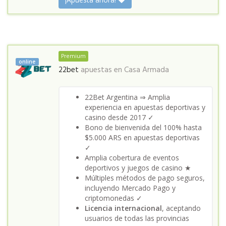
Premium
online
22bet
apuestas en
Casa Armada
22Bet Argentina ⇒ Amplia
experiencia en apuestas deportivas y
casino desde 2017 ✓
Bono de bienvenida del 100% hasta
$5.000 ARS en apuestas deportivas
✓
Amplia cobertura de eventos
deportivos y juegos de casino ★
Múltiples métodos de pago seguros,
incluyendo Mercado Pago y
criptomonedas ✓
Licencia internacional
, aceptando
usuarios de todas las provincias