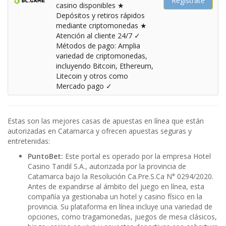
Regístrate
casino disponibles ★
Depósitos y retiros rápidos
mediante criptomonedas ★
Atención al cliente 24/7 ✓
Métodos de pago: Amplia
variedad de criptomonedas,
incluyendo Bitcoin, Ethereum,
Litecoin y otros como
Mercado pago ✓
Estas son las mejores casas de apuestas en línea que están
autorizadas en Catamarca y ofrecen apuestas seguras y
entretenidas:
PuntoBet
:
Este portal es operado por la empresa Hotel
Casino Tandil S.A., autorizada por la provincia de
Catamarca bajo la Resolución Ca.Pre.S.Ca N° 0294/2020.
Antes de expandirse al ámbito del juego en línea, esta
compañía ya gestionaba un hotel y casino físico en la
provincia. Su plataforma en línea incluye una variedad de
opciones, como tragamonedas, juegos de mesa clásicos,