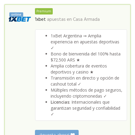
Premium
online
1xbet
apuestas en
Casa Armada
1xBet Argentina ⇒ Amplia
experiencia en apuestas deportivas
✓
Bono de bienvenida del 100% hasta
$72.500 ARS ★
Amplia cobertura de eventos
deportivos y casino ★
Transmisión en directo y opción de
cashout total ✓
Múltiples métodos de pago seguros,
incluyendo criptomonedas ✓
Licencias
: Internacionales que
garantizan seguridad y confiabilidad
✓
¡Apuesta ahora!