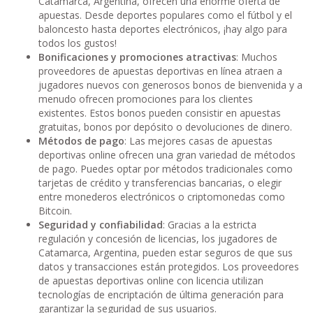
Catamarca, Argentina, ofrecen una enorme oferta de
apuestas. Desde deportes populares como el fútbol y el
baloncesto hasta deportes electrónicos, ¡hay algo para
todos los gustos!
Bonificaciones y promociones atractivas
: Muchos
proveedores de apuestas deportivas en línea atraen a
jugadores nuevos con generosos bonos de bienvenida y a
menudo ofrecen promociones para los clientes
existentes. Estos bonos pueden consistir en apuestas
gratuitas, bonos por depósito o devoluciones de dinero.
Métodos de pago
: Las mejores casas de apuestas
deportivas online ofrecen una gran variedad de métodos
de pago. Puedes optar por métodos tradicionales como
tarjetas de crédito y transferencias bancarias, o elegir
entre monederos electrónicos o criptomonedas como
Bitcoin.
Seguridad y confiabilidad
: Gracias a la estricta
regulación y concesión de licencias, los jugadores de
Catamarca, Argentina, pueden estar seguros de que sus
datos y transacciones están protegidos. Los proveedores
de apuestas deportivas online con licencia utilizan
tecnologías de encriptación de última generación para
garantizar la seguridad de sus usuarios.