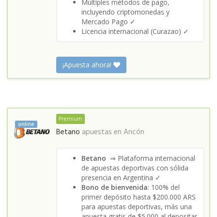
Múltiples métodos de pago,
incluyendo criptomonedas y
Mercado Pago ✓
Licencia internacional (Curazao) ✓
¡Apuesta ahora!
Premium
online
Betano
apuestas en
Ancón
Betano
⇒ Plataforma internacional
de apuestas deportivas con sólida
presencia en Argentina ✓
Bono de bienvenida
: 100% del
primer depósito hasta $200.000 ARS
para apuestas deportivas, más una
apuesta gratis de $5.000 al depositar