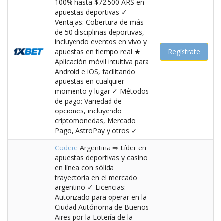
100% hasta $72.500 ARS en
apuestas deportivas ✓
Ventajas: Cobertura de más
de 50 disciplinas deportivas,
incluyendo eventos en vivo y
apuestas en tiempo real ★
Regístrate
Aplicación móvil intuitiva para
Android e iOS, facilitando
apuestas en cualquier
momento y lugar ✓ Métodos
de pago: Variedad de
opciones, incluyendo
criptomonedas, Mercado
Pago, AstroPay y otros ✓
Codere
Argentina ⇒ Líder en
apuestas deportivas y casino
en línea con sólida
trayectoria en el mercado
argentino ✓ Licencias:
Autorizado para operar en la
Ciudad Autónoma de Buenos
Aires por la Lotería de la