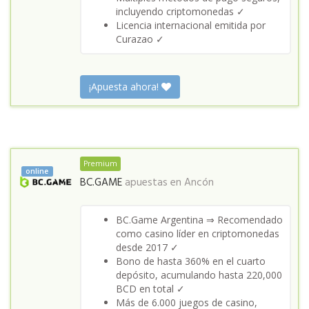
incluyendo criptomonedas ✓
Licencia internacional emitida por
Curazao ✓
¡Apuesta ahora!
Premium
online
BC.GAME
apuestas en
Ancón
BC.Game Argentina ⇒ Recomendado
como casino líder en criptomonedas
desde 2017 ✓
Bono de hasta 360% en el cuarto
depósito, acumulando hasta 220,000
BCD en total ✓
Más de 6.000 juegos de casino,