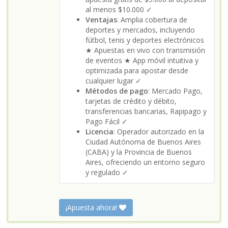
al menos $10.000 ✓
Ventajas
: Amplia cobertura de
deportes y mercados, incluyendo
fútbol, tenis y deportes electrónicos
★ Apuestas en vivo con transmisión
de eventos ★ App móvil intuitiva y
optimizada para apostar desde
cualquier lugar ✓
Métodos de pago
: Mercado Pago,
tarjetas de crédito y débito,
transferencias bancarias, Rapipago y
Pago Fácil ✓
Licencia
: Operador autorizado en la
Ciudad Autónoma de Buenos Aires
(CABA) y la Provincia de Buenos
Aires, ofreciendo un entorno seguro
y regulado ✓
¡Apuesta ahora!