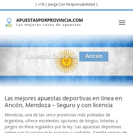
Skip
| +18 | Juega Con Responsabilidad |
to
main
content
Toggl
navig
Apuestas Online en
Ancón
Las mejores apuestas deportivas en línea en
Ancón, Mendoza – Seguro y con licencia
Mendoza, una de las cinco provincias más pobladas de
Argentina, ofrece excelentes opciones de bingos, loterías y
juegos en línea regulados por la ley. Las apuestas deportivas
online son la opción más popular y confiable. ¡Sentite seguro de