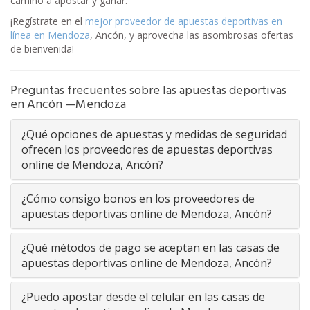
camino a apostar y ganar.
¡Regístrate en el
mejor proveedor de apuestas deportivas en
línea en Mendoza
, Ancón, y aprovecha las asombrosas ofertas
de bienvenida!
Preguntas frecuentes sobre las apuestas deportivas
en Ancón —Mendoza
¿Qué opciones de apuestas y medidas de seguridad
ofrecen los proveedores de apuestas deportivas
online de Mendoza, Ancón?
¿Cómo consigo bonos en los proveedores de
apuestas deportivas online de Mendoza, Ancón?
¿Qué métodos de pago se aceptan en las casas de
apuestas deportivas online de Mendoza, Ancón?
¿Puedo apostar desde el celular en las casas de