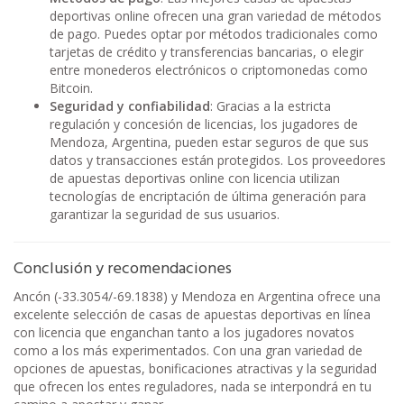
deportivas online ofrecen una gran variedad de métodos
de pago. Puedes optar por métodos tradicionales como
tarjetas de crédito y transferencias bancarias, o elegir
entre monederos electrónicos o criptomonedas como
Bitcoin.
Seguridad y confiabilidad
: Gracias a la estricta
regulación y concesión de licencias, los jugadores de
Mendoza, Argentina, pueden estar seguros de que sus
datos y transacciones están protegidos. Los proveedores
de apuestas deportivas online con licencia utilizan
tecnologías de encriptación de última generación para
garantizar la seguridad de sus usuarios.
Conclusión y recomendaciones
Ancón (-33.3054/-69.1838) y Mendoza en Argentina ofrece una
excelente selección de casas de apuestas deportivas en línea
con licencia que enganchan tanto a los jugadores novatos
como a los más experimentados. Con una gran variedad de
opciones de apuestas, bonificaciones atractivas y la seguridad
que ofrecen los entes reguladores, nada se interpondrá en tu