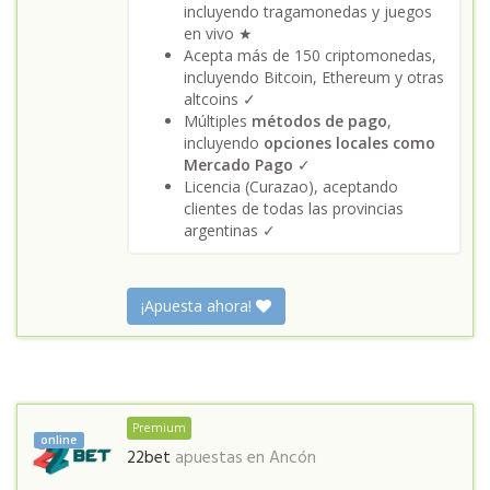
incluyendo tragamonedas y juegos
en vivo ★
Acepta más de 150 criptomonedas,
incluyendo Bitcoin, Ethereum y otras
altcoins ✓
Múltiples
métodos de pago
,
incluyendo
opciones locales como
Mercado Pago
✓
Licencia (Curazao), aceptando
clientes de todas las provincias
argentinas ✓
¡Apuesta ahora!
Premium
online
22bet
apuestas en
Ancón