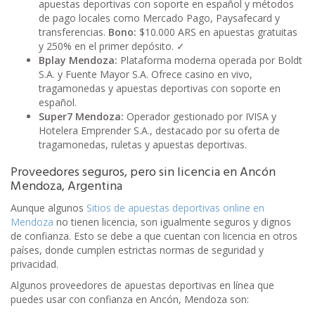
apuestas deportivas con soporte en español y métodos
de pago locales como Mercado Pago, Paysafecard y
transferencias.
Bono:
$10.000 ARS en apuestas gratuitas
y 250% en el primer depósito. ✓
Bplay Mendoza:
Plataforma moderna operada por Boldt
S.A. y Fuente Mayor S.A. Ofrece casino en vivo,
tragamonedas y apuestas deportivas con soporte en
español.
Super7 Mendoza:
Operador gestionado por IVISA y
Hotelera Emprender S.A., destacado por su oferta de
tragamonedas, ruletas y apuestas deportivas.
Proveedores seguros, pero sin licencia en Ancón
Mendoza, Argentina
Aunque algunos
Sitios de apuestas deportivas online en
Mendoza
no tienen licencia, son igualmente seguros y dignos
de confianza. Esto se debe a que cuentan con licencia en otros
países, donde cumplen estrictas normas de seguridad y
privacidad.
Algunos proveedores de apuestas deportivas en línea que
puedes usar con confianza en Ancón, Mendoza son: