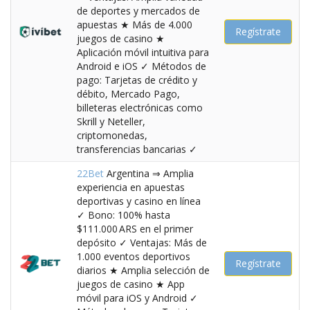
de deportes y mercados de
apuestas ★ Más de 4.000
Regístrate
juegos de casino ★
Aplicación móvil intuitiva para
Android e iOS ✓ Métodos de
pago: Tarjetas de crédito y
débito, Mercado Pago,
billeteras electrónicas como
Skrill y Neteller,
criptomonedas,
transferencias bancarias ✓
22Bet
Argentina ⇒ Amplia
experiencia en apuestas
deportivas y casino en línea
✓ Bono: 100% hasta
$111.000 ARS en el primer
depósito ✓ Ventajas: Más de
1.000 eventos deportivos
Regístrate
diarios ★ Amplia selección de
juegos de casino ★ App
móvil para iOS y Android ✓