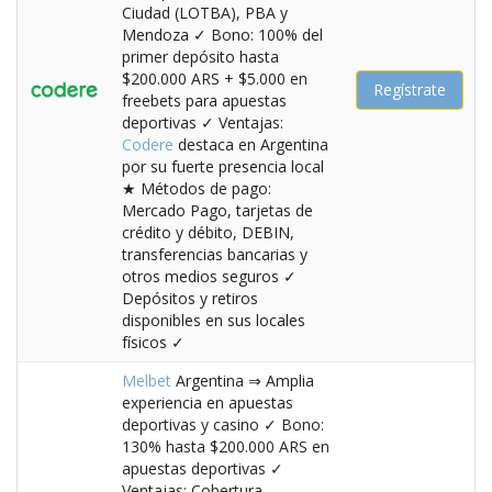
Ciudad (LOTBA), PBA y
Mendoza ✓ Bono: 100% del
primer depósito hasta
$200.000 ARS + $5.000 en
Regístrate
freebets para apuestas
deportivas ✓ Ventajas:
Codere
destaca en Argentina
por su fuerte presencia local
★ Métodos de pago:
Mercado Pago, tarjetas de
crédito y débito, DEBIN,
transferencias bancarias y
otros medios seguros ✓
Depósitos y retiros
disponibles en sus locales
físicos ✓
Melbet
Argentina ⇒ Amplia
experiencia en apuestas
deportivas y casino ✓ Bono:
130% hasta $200.000 ARS en
apuestas deportivas ✓
Ventajas: Cobertura