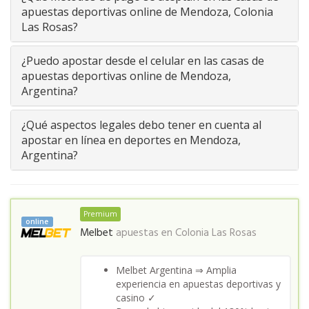
apuestas deportivas online de Mendoza, Colonia
Las Rosas?
¿Puedo apostar desde el celular en las casas de
apuestas deportivas online de Mendoza,
Argentina?
¿Qué aspectos legales debo tener en cuenta al
apostar en línea en deportes en Mendoza,
Argentina?
Premium
online
Melbet
apuestas en
Colonia Las Rosas
Melbet Argentina ⇒ Amplia
experiencia en apuestas deportivas y
casino ✓