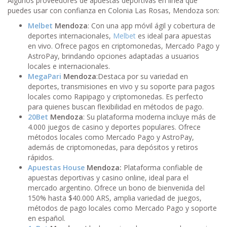
Algunos proveedores de apuestas deportivas en línea que
puedes usar con confianza en Colonia Las Rosas, Mendoza son:
Melbet
Mendoza
: Con una app móvil ágil y cobertura de
deportes internacionales,
Melbet
es ideal para apuestas
en vivo. Ofrece pagos en criptomonedas, Mercado Pago y
AstroPay, brindando opciones adaptadas a usuarios
locales e internacionales.
MegaPari
Mendoza
:Destaca por su variedad en
deportes, transmisiones en vivo y su soporte para pagos
locales como Rapipago y criptomonedas. Es perfecto
para quienes buscan flexibilidad en métodos de pago.
20Bet
Mendoza
: Su plataforma moderna incluye más de
4.000 juegos de casino y deportes populares. Ofrece
métodos locales como Mercado Pago y AstroPay,
además de criptomonedas, para depósitos y retiros
rápidos.
Apuestas House
Mendoza:
Plataforma confiable de
apuestas deportivas y casino online, ideal para el
mercado argentino. Ofrece un bono de bienvenida del
150% hasta $40.000 ARS, amplia variedad de juegos,
métodos de pago locales como Mercado Pago y soporte
en español.