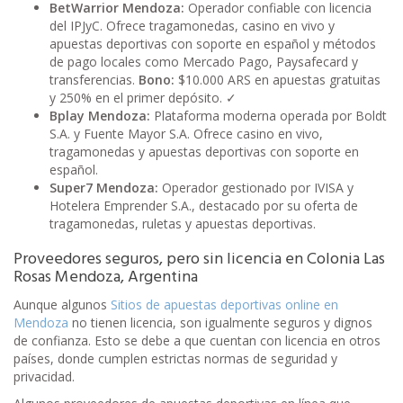
BetWarrior Mendoza:
Operador confiable con licencia
del IPJyC. Ofrece tragamonedas, casino en vivo y
apuestas deportivas con soporte en español y métodos
de pago locales como Mercado Pago, Paysafecard y
transferencias.
Bono:
$10.000 ARS en apuestas gratuitas
y 250% en el primer depósito. ✓
Bplay Mendoza:
Plataforma moderna operada por Boldt
S.A. y Fuente Mayor S.A. Ofrece casino en vivo,
tragamonedas y apuestas deportivas con soporte en
español.
Super7 Mendoza:
Operador gestionado por IVISA y
Hotelera Emprender S.A., destacado por su oferta de
tragamonedas, ruletas y apuestas deportivas.
Proveedores seguros, pero sin licencia en Colonia Las
Rosas Mendoza, Argentina
Aunque algunos
Sitios de apuestas deportivas online en
Mendoza
no tienen licencia, son igualmente seguros y dignos
de confianza. Esto se debe a que cuentan con licencia en otros
países, donde cumplen estrictas normas de seguridad y
privacidad.