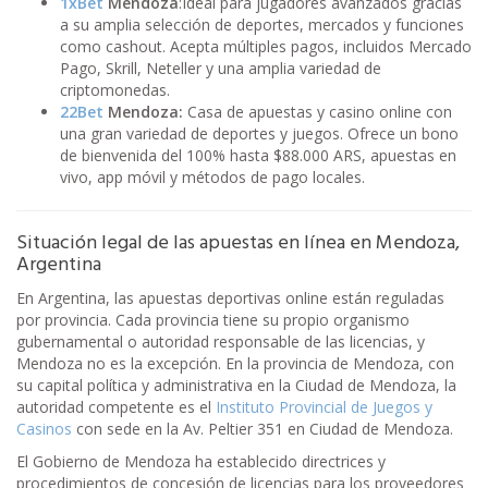
1xBet
Mendoza
:Ideal para jugadores avanzados gracias
a su amplia selección de deportes, mercados y funciones
como cashout. Acepta múltiples pagos, incluidos Mercado
Pago, Skrill, Neteller y una amplia variedad de
criptomonedas.
22Bet
Mendoza:
Casa de apuestas y casino online con
una gran variedad de deportes y juegos. Ofrece un bono
de bienvenida del 100% hasta $88.000 ARS, apuestas en
vivo, app móvil y métodos de pago locales.
Situación legal de las apuestas en línea en Mendoza,
Argentina
En Argentina, las apuestas deportivas online están reguladas
por provincia. Cada provincia tiene su propio organismo
gubernamental o autoridad responsable de las licencias, y
Mendoza no es la excepción. En la provincia de Mendoza, con
su capital política y administrativa en la Ciudad de Mendoza, la
autoridad competente es el
Instituto Provincial de Juegos y
Casinos
con sede en la Av. Peltier 351 en Ciudad de Mendoza.
El Gobierno de Mendoza ha establecido directrices y
procedimientos de concesión de licencias para los proveedores