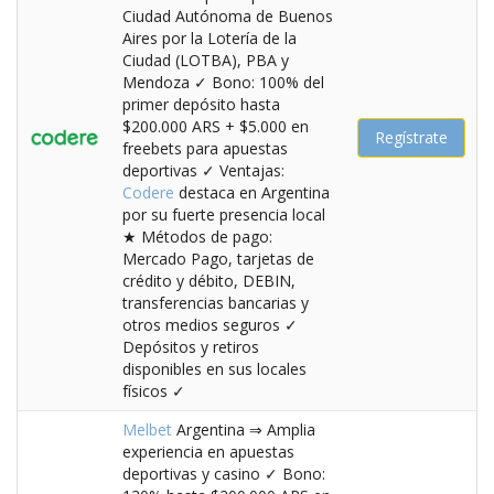
Ciudad Autónoma de Buenos
Aires por la Lotería de la
Ciudad (LOTBA), PBA y
Mendoza ✓ Bono: 100% del
primer depósito hasta
$200.000 ARS + $5.000 en
Regístrate
freebets para apuestas
deportivas ✓ Ventajas:
Codere
destaca en Argentina
por su fuerte presencia local
★ Métodos de pago:
Mercado Pago, tarjetas de
crédito y débito, DEBIN,
transferencias bancarias y
otros medios seguros ✓
Depósitos y retiros
disponibles en sus locales
físicos ✓
Melbet
Argentina ⇒ Amplia
experiencia en apuestas
deportivas y casino ✓ Bono: