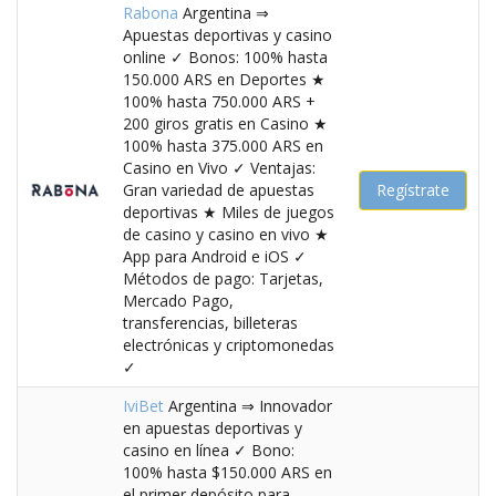
Rabona
Argentina ⇒
Apuestas deportivas y casino
online ✓ Bonos: 100% hasta
150.000 ARS en Deportes ★
100% hasta 750.000 ARS +
200 giros gratis en Casino ★
100% hasta 375.000 ARS en
Casino en Vivo ✓ Ventajas:
Gran variedad de apuestas
Regístrate
deportivas ★ Miles de juegos
de casino y casino en vivo ★
App para Android e iOS ✓
Métodos de pago: Tarjetas,
Mercado Pago,
transferencias, billeteras
electrónicas y criptomonedas
✓
IviBet
Argentina ⇒ Innovador
en apuestas deportivas y
casino en línea ✓ Bono:
100% hasta $150.000 ARS en
el primer depósito para