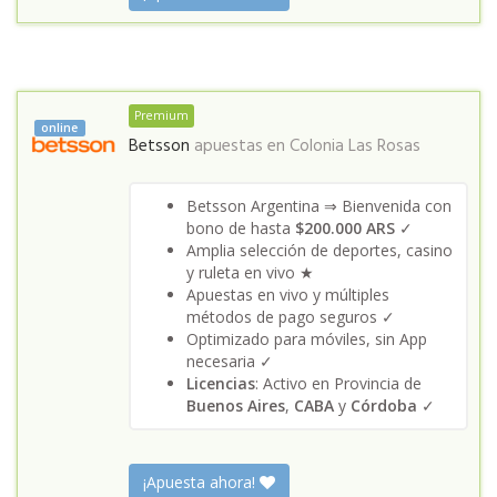
Premium
online
Betsson
apuestas en
Colonia Las Rosas
Betsson Argentina ⇒ Bienvenida con
bono de hasta
$200.000 ARS
✓
Amplia selección de deportes, casino
y ruleta en vivo ★
Apuestas en vivo y múltiples
métodos de pago seguros ✓
Optimizado para móviles, sin App
necesaria ✓
Licencias
: Activo en Provincia de
Buenos Aires
,
CABA
y
Córdoba
✓
¡Apuesta ahora!