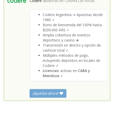
Codere
apuestas en
Colonia Las Rosas
Codere Argentina ⇒ Apuestas desde
1980 ✓
Bono de bienvenida del 100% hasta
$200.000 ARS ✓
Amplia cobertura de eventos
deportivos y casino ★
Transmisión en directo y opción de
cashout total ✓
Múltiples métodos de pago,
incluyendo depósitos en locales de
Codere ✓
Licencias
: activas en
CABA y
Mendoza
✓
¡Apuesta ahora!