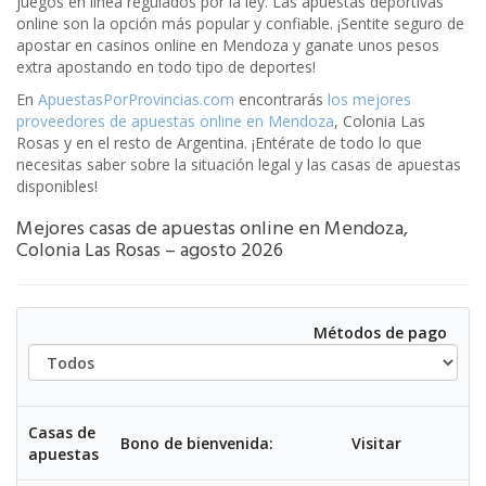
juegos en línea regulados por la ley. Las apuestas deportivas
online son la opción más popular y confiable. ¡Sentite seguro de
apostar en casinos online en Mendoza y ganate unos pesos
extra apostando en todo tipo de deportes!
En
ApuestasPorProvincias.com
encontrarás
los mejores
proveedores de apuestas online en Mendoza
, Colonia Las
Rosas y en el resto de Argentina. ¡Entérate de todo lo que
necesitas saber sobre la situación legal y las casas de apuestas
disponibles!
Mejores casas de apuestas online en Mendoza,
Colonia Las Rosas – agosto 2026
Métodos de pago
Casas de
Bono de bienvenida:
Visitar
apuestas