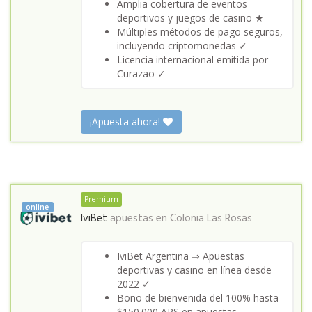
Amplia cobertura de eventos
deportivos y juegos de casino ★
Múltiples métodos de pago seguros,
incluyendo criptomonedas ✓
Licencia internacional emitida por
Curazao ✓
¡Apuesta ahora!
Premium
online
IviBet
apuestas en
Colonia Las Rosas
IviBet Argentina ⇒ Apuestas
deportivas y casino en línea desde
2022 ✓
Bono de bienvenida del 100% hasta
$150.000 ARS en apuestas