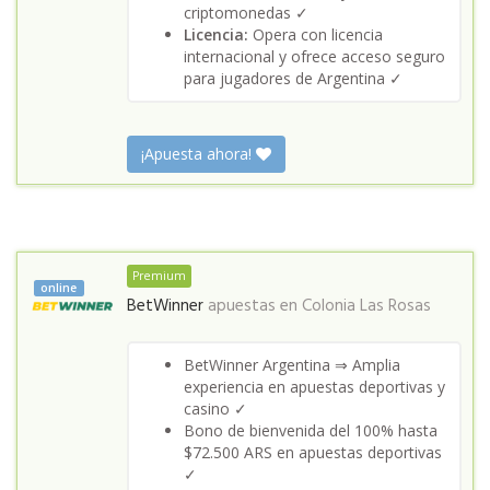
criptomonedas ✓
Licencia:
Opera con licencia
internacional y ofrece acceso seguro
para jugadores de Argentina ✓
¡Apuesta ahora!
Premium
online
BetWinner
apuestas en
Colonia Las Rosas
BetWinner Argentina ⇒ Amplia
experiencia en apuestas deportivas y
casino ✓
Bono de bienvenida del 100% hasta
$72.500 ARS en apuestas deportivas
✓