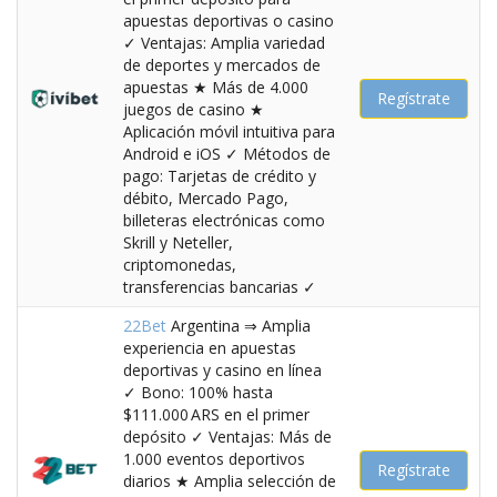
apuestas deportivas o casino
✓ Ventajas: Amplia variedad
de deportes y mercados de
apuestas ★ Más de 4.000
Regístrate
juegos de casino ★
Aplicación móvil intuitiva para
Android e iOS ✓ Métodos de
pago: Tarjetas de crédito y
débito, Mercado Pago,
billeteras electrónicas como
Skrill y Neteller,
criptomonedas,
transferencias bancarias ✓
22Bet
Argentina ⇒ Amplia
experiencia en apuestas
deportivas y casino en línea
✓ Bono: 100% hasta
$111.000 ARS en el primer
depósito ✓ Ventajas: Más de
1.000 eventos deportivos
Regístrate
diarios ★ Amplia selección de