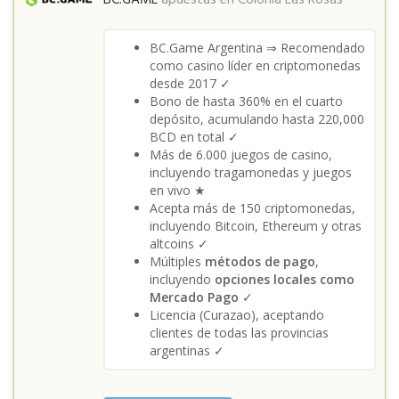
BC.GAME
apuestas en
Colonia Las Rosas
BC.Game Argentina ⇒ Recomendado
como casino líder en criptomonedas
desde 2017 ✓
Bono de hasta 360% en el cuarto
depósito, acumulando hasta 220,000
BCD en total ✓
Más de 6.000 juegos de casino,
incluyendo tragamonedas y juegos
en vivo ★
Acepta más de 150 criptomonedas,
incluyendo Bitcoin, Ethereum y otras
altcoins ✓
Múltiples
métodos de pago
,
incluyendo
opciones locales como
Mercado Pago
✓
Licencia (Curazao), aceptando
clientes de todas las provincias
argentinas ✓