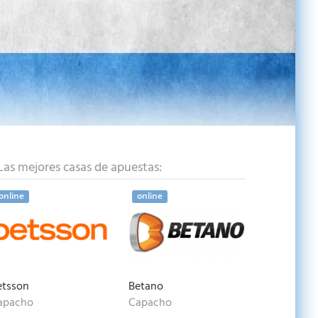
Las mejores casas de apuestas:
online
online
etsson
Betano
apacho
Capacho