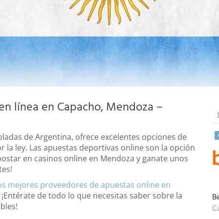
 en línea en Capacho, Mendoza –
ladas de Argentina, ofrece excelentes opciones de
or la ley. Las apuestas deportivas online son la opción
apostar en casinos online en Mendoza y ganate unos
tes!
os mejores proveedores de apuestas online en
. ¡Entérate de todo lo que necesitas saber sobre la
B
bles!
C