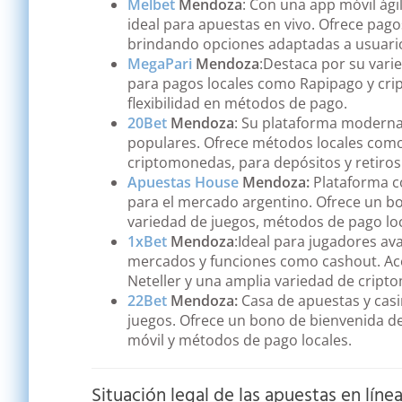
Melbet
Mendoza
: Con una app móvil ági
ideal para apuestas en vivo. Ofrece pa
brindando opciones adaptadas a usuarios
MegaPari
Mendoza
:Destaca por su vari
para pagos locales como Rapipago y cri
flexibilidad en métodos de pago.
20Bet
Mendoza
: Su plataforma moderna
populares. Ofrece métodos locales com
criptomonedas, para depósitos y retiros
Apuestas House
Mendoza:
Plataforma co
para el mercado argentino. Ofrece un b
variedad de juegos, métodos de pago lo
1xBet
Mendoza
:Ideal para jugadores av
mercados y funciones como cashout. Acep
Neteller y una amplia variedad de crip
22Bet
Mendoza:
Casa de apuestas y casi
juegos. Ofrece un bono de bienvenida de
móvil y métodos de pago locales.
Situación legal de las apuestas en lín