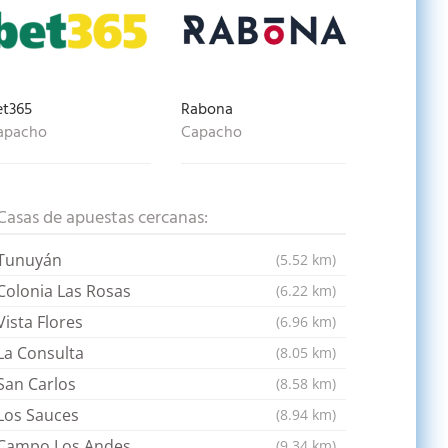
et365
Rabona
apacho
Capacho
Casas de apuestas cercanas:
Tunuyán
(5.52 km)
Colonia Las Rosas
(6.22 km)
Vista Flores
(6.96 km)
La Consulta
(8.05 km)
San Carlos
(8.58 km)
Los Sauces
(8.94 km)
Campo Los Andes
(9.34 km)