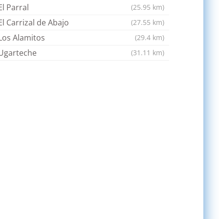
El Parral
(25.95 km)
El Carrizal de Abajo
(27.55 km)
Los Alamitos
(29.4 km)
Ugarteche
(31.11 km)