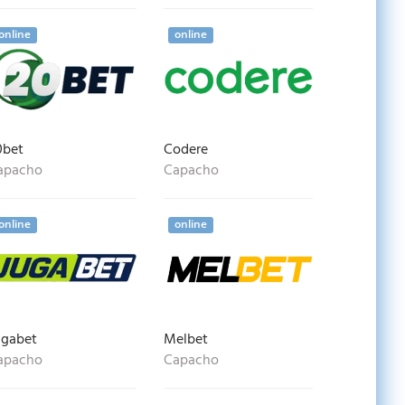
online
online
0bet
Codere
apacho
Capacho
online
online
ugabet
Melbet
apacho
Capacho