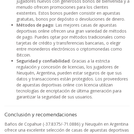
jugadores nuevos con generosos bonos de bienvenida y a
menudo ofrecen promociones para los clientes
existentes. Estos bonos pueden consistir en apuestas
gratuitas, bonos por depósito o devoluciones de dinero.
Métodos de pago
: Las mejores casas de apuestas
deportivas online ofrecen una gran variedad de métodos
de pago. Puedes optar por métodos tradicionales como
tarjetas de crédito y transferencias bancarias, o elegir
entre monederos electrónicos o criptomonedas como
Bitcoin.
Seguridad y confiabilidad
: Gracias a la estricta
regulación y concesión de licencias, los jugadores de
Neuquén, Argentina, pueden estar seguros de que sus
datos y transacciones están protegidos. Los proveedores
de apuestas deportivas online con licencia utilizan
tecnologías de encriptación de última generación para
garantizar la seguridad de sus usuarios.
Conclusión y recomendaciones
Baños de Copahue (-37.8375/-71.0886) y Neuquén en Argentina
ofrece una excelente selección de casas de apuestas deportivas