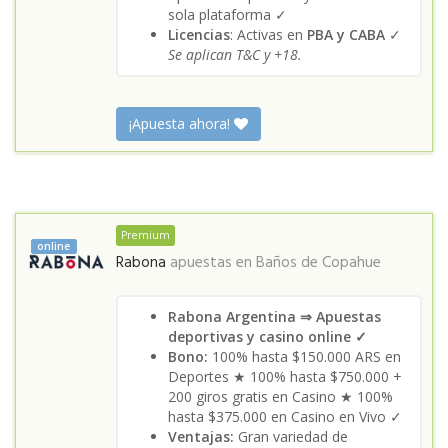
sola plataforma ✓
Licencias
: Activas en
PBA y CABA
✓
Se aplican T&C y +18.
¡Apuesta ahora!
Premium
online
Rabona
apuestas en
Baños de Copahue
Rabona Argentina ⇒ Apuestas
deportivas y casino online ✓
Bono:
100% hasta $150.000 ARS en
Deportes ★ 100% hasta $750.000 +
200 giros gratis en Casino ★ 100%
hasta $375.000 en Casino en Vivo ✓
Ventajas:
Gran variedad de