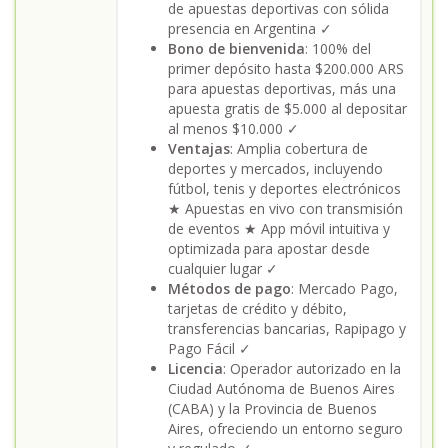
de apuestas deportivas con sólida
presencia en Argentina ✓
Bono de bienvenida
: 100% del
primer depósito hasta $200.000 ARS
para apuestas deportivas, más una
apuesta gratis de $5.000 al depositar
al menos $10.000 ✓
Ventajas
: Amplia cobertura de
deportes y mercados, incluyendo
fútbol, tenis y deportes electrónicos
★ Apuestas en vivo con transmisión
de eventos ★ App móvil intuitiva y
optimizada para apostar desde
cualquier lugar ✓
Métodos de pago
: Mercado Pago,
tarjetas de crédito y débito,
transferencias bancarias, Rapipago y
Pago Fácil ✓
Licencia
: Operador autorizado en la
Ciudad Autónoma de Buenos Aires
(CABA) y la Provincia de Buenos
Aires, ofreciendo un entorno seguro