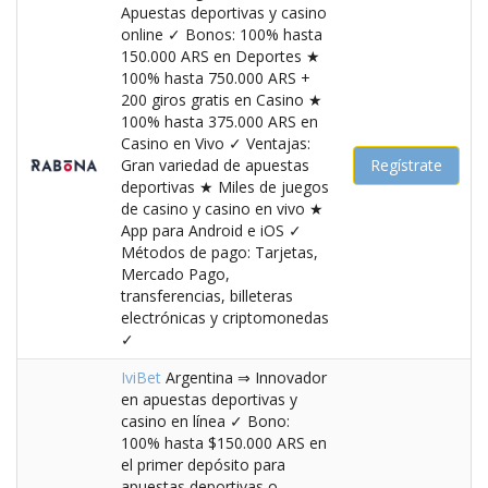
Apuestas deportivas y casino
online ✓ Bonos: 100% hasta
150.000 ARS en Deportes ★
100% hasta 750.000 ARS +
200 giros gratis en Casino ★
100% hasta 375.000 ARS en
Casino en Vivo ✓ Ventajas:
Gran variedad de apuestas
Regístrate
deportivas ★ Miles de juegos
de casino y casino en vivo ★
App para Android e iOS ✓
Métodos de pago: Tarjetas,
Mercado Pago,
transferencias, billeteras
electrónicas y criptomonedas
✓
IviBet
Argentina ⇒ Innovador
en apuestas deportivas y
casino en línea ✓ Bono:
100% hasta $150.000 ARS en
el primer depósito para
apuestas deportivas o