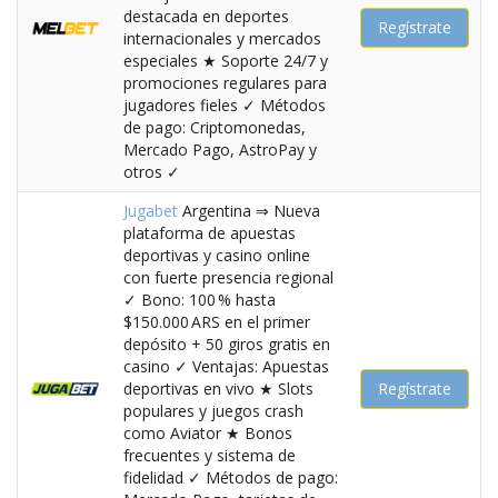
destacada en deportes
Regístrate
internacionales y mercados
especiales ★ Soporte 24/7 y
promociones regulares para
jugadores fieles ✓ Métodos
de pago: Criptomonedas,
Mercado Pago, AstroPay y
otros ✓
Jugabet
Argentina ⇒ Nueva
plataforma de apuestas
deportivas y casino online
con fuerte presencia regional
✓ Bono: 100 % hasta
$150.000 ARS en el primer
depósito + 50 giros gratis en
casino ✓ Ventajas: Apuestas
deportivas en vivo ★ Slots
Regístrate
populares y juegos crash
como Aviator ★ Bonos
frecuentes y sistema de
fidelidad ✓ Métodos de pago: