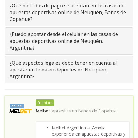
¿Qué métodos de pago se aceptan en las casas de
apuestas deportivas online de Neuquén, Baños de
Copahue?
¿Puedo apostar desde el celular en las casas de
apuestas deportivas online de Neuquén,
Argentina?
¿Qué aspectos legales debo tener en cuenta al
apostar en línea en deportes en Neuquén,
Argentina?
Premium
online
Melbet
apuestas en
Baños de Copahue
Melbet Argentina ⇒ Amplia
experiencia en apuestas deportivas y