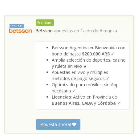
Premium
online
Betsson
apuestas en
Cajón de Almanza
Betsson Argentina ⇒ Bienvenida con
bono de hasta
$200.000 ARS
✓
Amplia selección de deportes, casino
y ruleta en vivo ★
Apuestas en vivo y múltiples
métodos de pago seguros ✓
Optimizado para móviles, sin App
necesaria ✓
Licencias
: Activo en Provincia de
Buenos Aires
,
CABA
y
Córdoba
✓
¡Apuesta ahora!