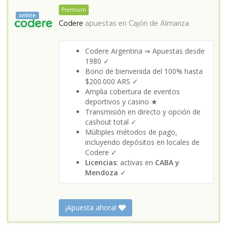
Premium
online
Codere
apuestas en
Cajón de Almanza
Codere Argentina ⇒ Apuestas desde
1980 ✓
Bono de bienvenida del 100% hasta
$200.000 ARS ✓
Amplia cobertura de eventos
deportivos y casino ★
Transmisión en directo y opción de
cashout total ✓
Múltiples métodos de pago,
incluyendo depósitos en locales de
Codere ✓
Licencias
: activas en
CABA y
Mendoza
✓
¡Apuesta ahora!