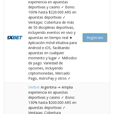
experiencia en apuestas
deportivas y casino ✓ Bono:
100% hasta $220.000 ARS en
apuestas deportivas ✓
Ventajas: Cobertura de más
de 50 disciplinas deportivas,
incluyendo eventos en vivo y
apuestas en tiempo real ★
Regístrate
Aplicación móvil intuitiva para
Android e iOS, facilitando
apuestas en cualquier
momento y lugar ✓ Métodos
de pago: Variedad de
opciones, incluyendo
criptomonedas, Mercado
Pago, AstroPay y otros ✓
Melbet
Argentina ⇒ Amplia
experiencia en apuestas
deportivas y casino ✓ Bono:
130% hasta $200.000 ARS en
apuestas deportivas ✓
Ventajas: Cobertura