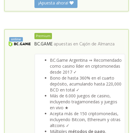
¡Apuesta ahora!
Premium
online
BC.GAME
apuestas en
Cajón de Almanza
BC.Game Argentina ⇒ Recomendado
como casino líder en criptomonedas
desde 2017 ✓
Bono de hasta 360% en el cuarto
depósito, acumulando hasta 220,000
BCD en total ✓
Más de 6.000 juegos de casino,
incluyendo tragamonedas y juegos
en vivo ★
Acepta más de 150 criptomonedas,
incluyendo Bitcoin, Ethereum y otras
altcoins ✓
Múltiples
métodos de pago
,