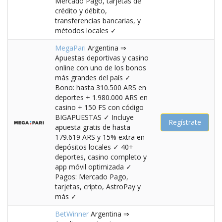
Mercado Pago, tarjetas de
crédito y débito,
transferencias bancarias, y
métodos locales ✓
MegaPari
Argentina ⇒
Apuestas deportivas y casino
online con uno de los bonos
más grandes del país ✓
Bono: hasta 310.500 ARS en
deportes + 1.980.000 ARS en
casino + 150 FS con código
BIGAPUESTAS ✓ Incluye
Regístrate
apuesta gratis de hasta
179.619 ARS y 15% extra en
depósitos locales ✓ 40+
deportes, casino completo y
app móvil optimizada ✓
Pagos: Mercado Pago,
tarjetas, cripto, AstroPay y
más ✓
BetWinner
Argentina ⇒