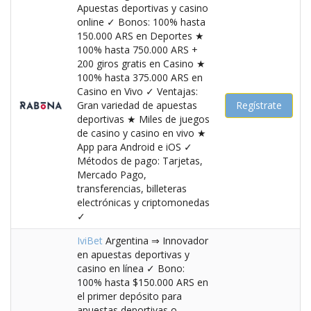
Apuestas deportivas y casino
online ✓ Bonos: 100% hasta
150.000 ARS en Deportes ★
100% hasta 750.000 ARS +
200 giros gratis en Casino ★
100% hasta 375.000 ARS en
Casino en Vivo ✓ Ventajas:
Gran variedad de apuestas
Regístrate
deportivas ★ Miles de juegos
de casino y casino en vivo ★
App para Android e iOS ✓
Métodos de pago: Tarjetas,
Mercado Pago,
transferencias, billeteras
electrónicas y criptomonedas
✓
IviBet
Argentina ⇒ Innovador
en apuestas deportivas y
casino en línea ✓ Bono:
100% hasta $150.000 ARS en
el primer depósito para
apuestas deportivas o