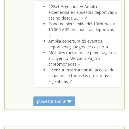
22Bet Argentina ⇒ Amplia
experiencia en apuestas deportivas y
casino desde 2017 ✓
Bono de bienvenida del 100% hasta
$5.000 ARS en apuestas deportivas
✓
Amplia cobertura de eventos
deportivos y juegos de casino ★
Múltiples métodos de pago seguros,
incluyendo Mercado Pago y
criptomonedas ✓
Licencia internacional
, aceptando
usuarios de todas las provincias
argentinas ✓
¡Apuesta ahora!