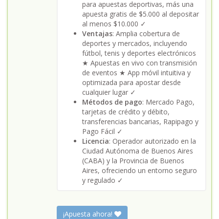
para apuestas deportivas, más una
apuesta gratis de $5.000 al depositar
al menos $10.000 ✓
Ventajas
: Amplia cobertura de
deportes y mercados, incluyendo
fútbol, tenis y deportes electrónicos
★ Apuestas en vivo con transmisión
de eventos ★ App móvil intuitiva y
optimizada para apostar desde
cualquier lugar ✓
Métodos de pago
: Mercado Pago,
tarjetas de crédito y débito,
transferencias bancarias, Rapipago y
Pago Fácil ✓
Licencia
: Operador autorizado en la
Ciudad Autónoma de Buenos Aires
(CABA) y la Provincia de Buenos
Aires, ofreciendo un entorno seguro
y regulado ✓
¡Apuesta ahora!