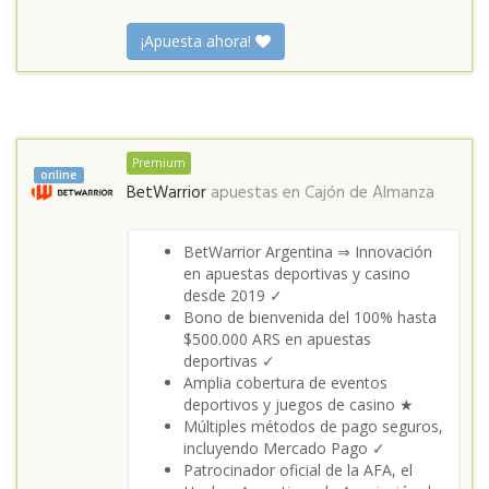
¡Apuesta ahora!
Premium
online
BetWarrior
apuestas en
Cajón de Almanza
BetWarrior Argentina ⇒ Innovación
en apuestas deportivas y casino
desde 2019 ✓
Bono de bienvenida del 100% hasta
$500.000 ARS en apuestas
deportivas ✓
Amplia cobertura de eventos
deportivos y juegos de casino ★
Múltiples métodos de pago seguros,
incluyendo Mercado Pago ✓
Patrocinador oficial de la AFA, el