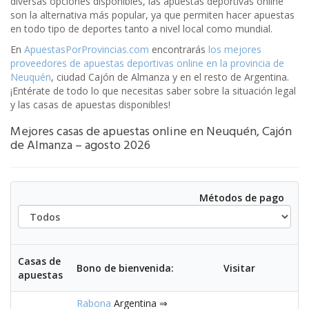
diversas opciones disponibles, las apuestas deportivas online
son la alternativa más popular, ya que permiten hacer apuestas
en todo tipo de deportes tanto a nivel local como mundial.
En
ApuestasPorProvincias.com
encontrarás
los mejores
proveedores de apuestas deportivas online en la provincia de
Neuquén
, ciudad Cajón de Almanza y en el resto de Argentina.
¡Entérate de todo lo que necesitas saber sobre la situación legal
y las casas de apuestas disponibles!
Mejores casas de apuestas online en Neuquén, Cajón
de Almanza – agosto 2026
Métodos de pago
Casas de
Bono de bienvenida:
Visitar
apuestas
Rabona
Argentina ⇒