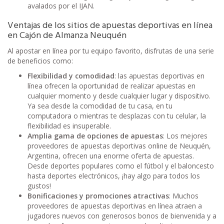
avalados por el IJAN.
Ventajas de los sitios de apuestas deportivas en línea
en Cajón de Almanza Neuquén
Al apostar en línea por tu equipo favorito, disfrutas de una serie
de beneficios como:
Flexibilidad y comodidad
: las apuestas deportivas en
línea ofrecen la oportunidad de realizar apuestas en
cualquier momento y desde cualquier lugar y dispositivo.
Ya sea desde la comodidad de tu casa, en tu
computadora o mientras te desplazas con tu celular, la
flexibilidad es insuperable.
Amplia gama de opciones de apuestas
: Los mejores
proveedores de apuestas deportivas online de Neuquén,
Argentina, ofrecen una enorme oferta de apuestas.
Desde deportes populares como el fútbol y el baloncesto
hasta deportes electrónicos, ¡hay algo para todos los
gustos!
Bonificaciones y promociones atractivas
: Muchos
proveedores de apuestas deportivas en línea atraen a
jugadores nuevos con generosos bonos de bienvenida y a