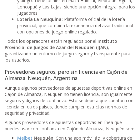
y bingo. Tiene locales en Plaza Huincul, Piedra del Águila,
Loncopué y Las Lajas, siendo una opción integral para los
jugadores.
Lotería La Neuquina:
Plataforma oficial de la lotería
provincial, que combina la experiencia del azar tradicional
con opciones de juego online regulado.
Todos los operadores están regulados por el
Instituto
Provincial de Juegos de Azar del Neuquén (IJAN)
,
garantizando un entorno de juego seguro y transparente para
los usuarios.
Proveedores seguros, pero sin licencia en Cajón de
Almanza Neuquén, Argentina
Aunque algunos proveedores de apuestas deportivas online en
Cajón de Almanza, Neuquén no tienen licencia, son igualmente
seguros y dignos de confianza. Esto se debe a que cuentan con
licencia en otros países, donde cumplen estrictas normas de
seguridad y privacidad.
Algunos proveedores de apuestas deportivas en línea que
puedes usar con confianza en Cajón de Almanza, Neuquén son:
Melbet
Neuquén
: Con una app móvil ágil y cobertura de