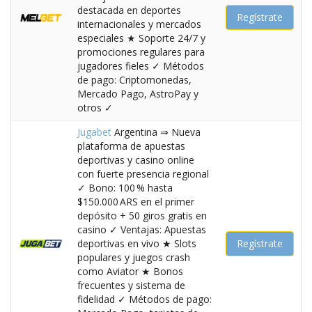
destacada en deportes
Regístrate
internacionales y mercados
especiales ★ Soporte 24/7 y
promociones regulares para
jugadores fieles ✓ Métodos
de pago: Criptomonedas,
Mercado Pago, AstroPay y
otros ✓
Jugabet
Argentina ⇒ Nueva
plataforma de apuestas
deportivas y casino online
con fuerte presencia regional
✓ Bono: 100 % hasta
$150.000 ARS en el primer
depósito + 50 giros gratis en
casino ✓ Ventajas: Apuestas
deportivas en vivo ★ Slots
Regístrate
populares y juegos crash
como Aviator ★ Bonos
frecuentes y sistema de
fidelidad ✓ Métodos de pago: