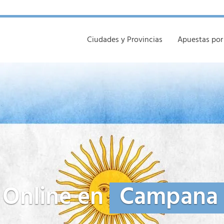
Ciudades y Provincias
Apuestas por
 Online en
Campana