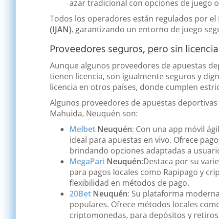
azar tradicional con opciones de juego o
Todos los operadores están regulados por el
(IJAN)
, garantizando un entorno de juego segu
Proveedores seguros, pero sin licen
Aunque algunos proveedores de apuestas de
tienen licencia, son igualmente seguros y dig
licencia en otros países, donde cumplen estri
Algunos proveedores de apuestas deportivas
Mahuida, Neuquén son:
Melbet
Neuquén
: Con una app móvil ági
ideal para apuestas en vivo. Ofrece pa
brindando opciones adaptadas a usuarios
MegaPari
Neuquén
:Destaca por su vari
para pagos locales como Rapipago y cri
flexibilidad en métodos de pago.
20Bet
Neuquén
: Su plataforma moderna
populares. Ofrece métodos locales com
criptomonedas, para depósitos y retiros