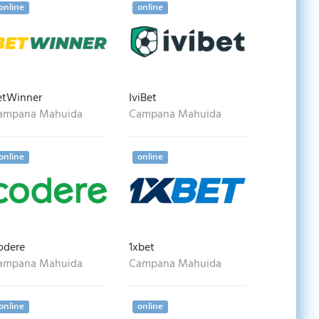
online
online
etWinner
IviBet
ampana Mahuida
Campana Mahuida
online
online
odere
1xbet
ampana Mahuida
Campana Mahuida
online
online