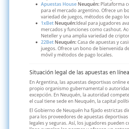
Apuestas House
Neuquén:
Plataforma co
para el mercado argentino. Ofrece un b
variedad de juegos, métodos de pago lo
1xBet
Neuquén
:Ideal para jugadores av
mercados y funciones como cashout. Acep
Neteller y una amplia variedad de crip
22Bet
Neuquén:
Casa de apuestas y casi
juegos. Ofrece un bono de bienvenida de
móvil y métodos de pago locales.
Situación legal de las apuestas en lín
En Argentina, las apuestas deportivas online 
propio organismo gubernamental o autoridad 
excepción. En Neuquén, la autoridad compete
el cual tiene sede en Neuquén, la capital políti
El Gobierno de Neuquén ha fijado estrictas di
para los proveedores de apuestas deportivas 
legales y seguras. Así, los jugadores pueden 