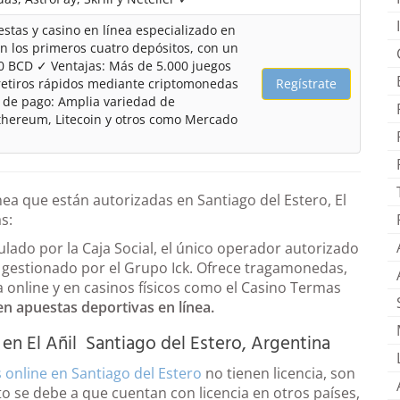
tas y casino en línea especializado en
 los primeros cuatro depósitos, con un
 BCD ✓ Ventajas: Más de 5.000 juegos
retiros rápidos mediante criptomonedas
Regístrate
 de pago: Amplia variedad de
thereum, Litecoin y otros como Mercado
nea que están autorizadas en Santiago del Estero, El
s:
lado por la Caja Social, el único operador autorizado
, gestionado por el Grupo Ick. Ofrece tragamonedas,
 online y en casinos físicos como el Casino Termas
n apuestas deportivas en línea.
 en El Añil Santiago del Estero, Argentina
 online en Santiago del Estero
no tienen licencia, son
o se debe a que cuentan con licencia en otros países,