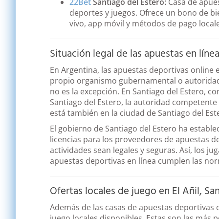
22Bet
Santiago del Estero:
Casa de apues
deportes y juegos. Ofrece un bono de b
vivo, app móvil y métodos de pago locale
Situación legal de las apuestas en líne
En Argentina, las apuestas deportivas online 
propio organismo gubernamental o autoridad r
no es la excepción. En Santiago del Estero, con
Santiago del Estero, la autoridad competente 
está también en la ciudad de Santiago del Est
El gobierno de Santiago del Estero ha estable
licencias para los proveedores de apuestas dep
actividades sean legales y seguras. Así, los 
apuestas deportivas en línea cumplen las nor
Ofertas locales de juego en El Añil, Sa
Además de las casas de apuestas deportivas e
juego locales disponibles. Estas son las más 