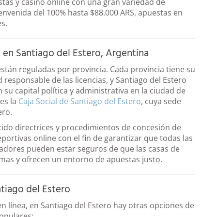
tas y casino online con una gran variedad de
ienvenida del 100% hasta $88.000 ARS, apuestas en
s.
a en Santiago del Estero, Argentina
están reguladas por provincia. Cada provincia tiene su
esponsable de las licencias, y Santiago del Estero
 su capital política y administrativa en la ciudad de
es la
Caja Social de Santiago del Estero
, cuya sede
ero.
cido directrices y procedimientos de concesión de
ortivas online con el fin de garantizar que todas las
jugadores pueden estar seguros de que las casas de
mas y ofrecen un entorno de apuestas justo.
ntiago del Estero
n línea, en Santiago del Estero hay otras opciones de
populares: