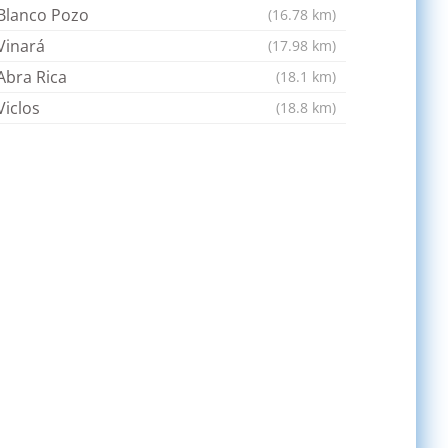
Blanco Pozo
(16.78 km)
Vinará
(17.98 km)
Abra Rica
(18.1 km)
Viclos
(18.8 km)