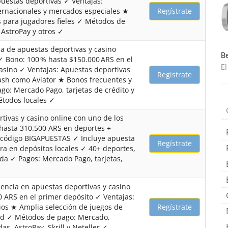
uestas deportivas ✓ Ventajas:
ernacionales y mercados especiales ★
Regístrate
 para jugadores fieles ✓ Métodos de
AstroPay y otros ✓
 de apuestas deportivas y casino
B
 ✓ Bono: 100 % hasta $150.000 ARS en el
El
casino ✓ Ventajas: Apuestas deportivas
Regístrate
rash como Aviator ★ Bonos frecuentes y
go: Mercado Pago, tarjetas de crédito y
étodos locales ✓
ivas y casino online con uno de los
hasta 310.500 ARS en deportes +
n código BIGAPUESTAS ✓ Incluye apuesta
Regístrate
ra en depósitos locales ✓ 40+ deportes,
da ✓ Pagos: Mercado Pago, tarjetas,
encia en apuestas deportivas y casino
 ARS en el primer depósito ✓ Ventajas:
ios ★ Amplia selección de juegos de
Regístrate
id ✓ Métodos de pago: Mercado,
s, AstroPay, Skrill y Neteller ✓