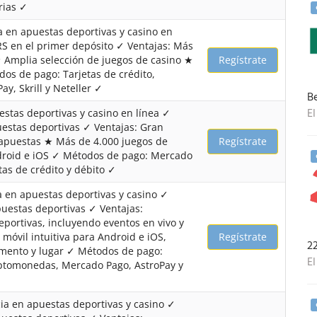
rias ✓
 en apuestas deportivas y casino en
S en el primer depósito ✓ Ventajas: Más
★ Amplia selección de juegos de casino ★
Regístrate
os de pago: Tarjetas de crédito,
y, Skrill y Neteller ✓
B
El
stas deportivas y casino en línea ✓
estas deportivas ✓ Ventajas: Gran
apuestas ★ Más de 4.000 juegos de
Regístrate
ndroid e iOS ✓ Métodos de pago: Mercado
as de crédito y débito ✓
 en apuestas deportivas y casino ✓
uestas deportivas ✓ Ventajas:
portivas, incluyendo eventos en vivo y
móvil intuitiva para Android e iOS,
Regístrate
2
omento y lugar ✓ Métodos de pago:
El
iptomonedas, Mercado Pago, AstroPay y
a en apuestas deportivas y casino ✓