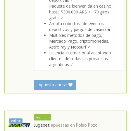
deportivas ✓
Paquete de bienvenida en casino
hasta $300.000 ARS + 170 giros
gratis ✓
Amplía cobertura de eventos
deportivos y juegos de casino ★
Múltiples métodos de pago,
Mercado Pago, criptomonedas,
AstroPay y Neosurf ✓
Licencia internacional aceptando
clientes de todas las provincias
argentinas ✓
¡Apuesta ahora!
Premium
online
Jugabet
apuestas en
Poleo Pozo