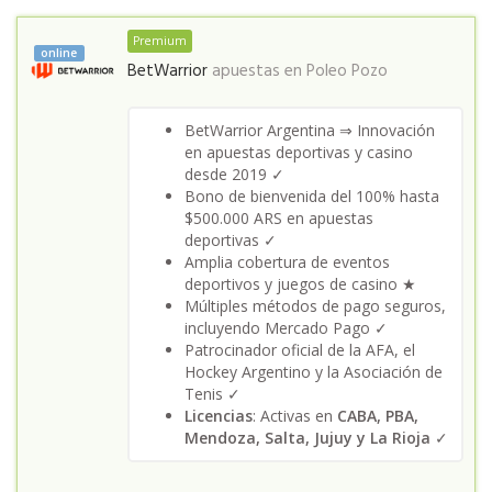
Premium
online
BetWarrior
apuestas en
Poleo Pozo
BetWarrior Argentina ⇒ Innovación
en apuestas deportivas y casino
desde 2019 ✓
Bono de bienvenida del 100% hasta
$500.000 ARS en apuestas
deportivas ✓
Amplia cobertura de eventos
deportivos y juegos de casino ★
Múltiples métodos de pago seguros,
incluyendo Mercado Pago ✓
Patrocinador oficial de la AFA, el
Hockey Argentino y la Asociación de
Tenis ✓
Licencias
: Activas en
CABA, PBA,
Mendoza, Salta, Jujuy y La Rioja
✓