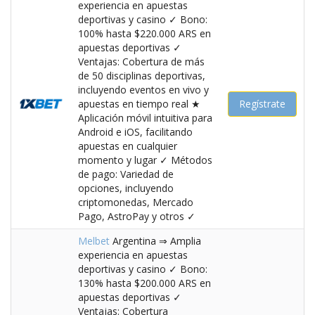
experiencia en apuestas
deportivas y casino ✓ Bono:
100% hasta $220.000 ARS en
apuestas deportivas ✓
Ventajas: Cobertura de más
de 50 disciplinas deportivas,
incluyendo eventos en vivo y
apuestas en tiempo real ★
Regístrate
Aplicación móvil intuitiva para
Android e iOS, facilitando
apuestas en cualquier
momento y lugar ✓ Métodos
de pago: Variedad de
opciones, incluyendo
criptomonedas, Mercado
Pago, AstroPay y otros ✓
Melbet
Argentina ⇒ Amplia
experiencia en apuestas
deportivas y casino ✓ Bono:
130% hasta $200.000 ARS en
apuestas deportivas ✓
Ventajas: Cobertura