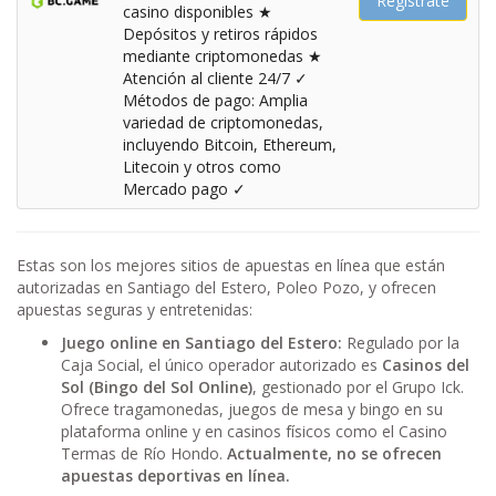
Regístrate
casino disponibles ★
Depósitos y retiros rápidos
mediante criptomonedas ★
Atención al cliente 24/7 ✓
Métodos de pago: Amplia
variedad de criptomonedas,
incluyendo Bitcoin, Ethereum,
Litecoin y otros como
Mercado pago ✓
Estas son los mejores sitios de apuestas en línea que están
autorizadas en Santiago del Estero, Poleo Pozo, y ofrecen
apuestas seguras y entretenidas:
Juego online en Santiago del Estero:
Regulado por la
Caja Social, el único operador autorizado es
Casinos del
Sol (Bingo del Sol Online)
, gestionado por el Grupo Ick.
Ofrece tragamonedas, juegos de mesa y bingo en su
plataforma online y en casinos físicos como el Casino
Termas de Río Hondo.
Actualmente, no se ofrecen
apuestas deportivas en línea.