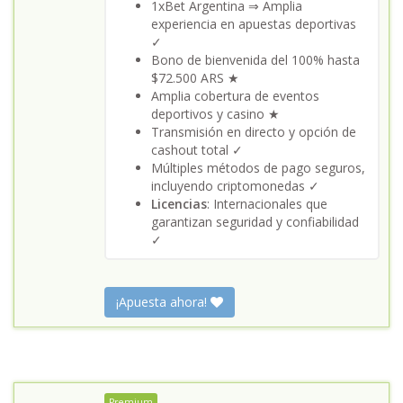
1xBet Argentina ⇒ Amplia
experiencia en apuestas deportivas
✓
Bono de bienvenida del 100% hasta
$72.500 ARS ★
Amplia cobertura de eventos
deportivos y casino ★
Transmisión en directo y opción de
cashout total ✓
Múltiples métodos de pago seguros,
incluyendo criptomonedas ✓
Licencias
: Internacionales que
garantizan seguridad y confiabilidad
✓
¡Apuesta ahora!
Premium