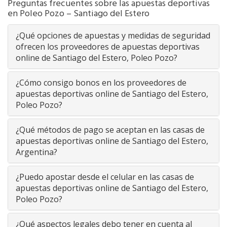
Preguntas frecuentes sobre las apuestas deportivas
en Poleo Pozo – Santiago del Estero
¿Qué opciones de apuestas y medidas de seguridad
ofrecen los proveedores de apuestas deportivas
online de Santiago del Estero, Poleo Pozo?
¿Cómo consigo bonos en los proveedores de
apuestas deportivas online de Santiago del Estero,
Poleo Pozo?
¿Qué métodos de pago se aceptan en las casas de
apuestas deportivas online de Santiago del Estero,
Argentina?
¿Puedo apostar desde el celular en las casas de
apuestas deportivas online de Santiago del Estero,
Poleo Pozo?
¿Qué aspectos legales debo tener en cuenta al