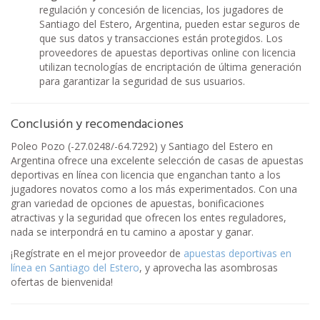
regulación y concesión de licencias, los jugadores de
Santiago del Estero, Argentina, pueden estar seguros de
que sus datos y transacciones están protegidos. Los
proveedores de apuestas deportivas online con licencia
utilizan tecnologías de encriptación de última generación
para garantizar la seguridad de sus usuarios.
Conclusión y recomendaciones
Poleo Pozo (-27.0248/-64.7292) y Santiago del Estero en
Argentina ofrece una excelente selección de casas de apuestas
deportivas en línea con licencia que enganchan tanto a los
jugadores novatos como a los más experimentados. Con una
gran variedad de opciones de apuestas, bonificaciones
atractivas y la seguridad que ofrecen los entes reguladores,
nada se interpondrá en tu camino a apostar y ganar.
¡Regístrate en el mejor proveedor de
apuestas deportivas en
línea en Santiago del Estero
, y aprovecha las asombrosas
ofertas de bienvenida!