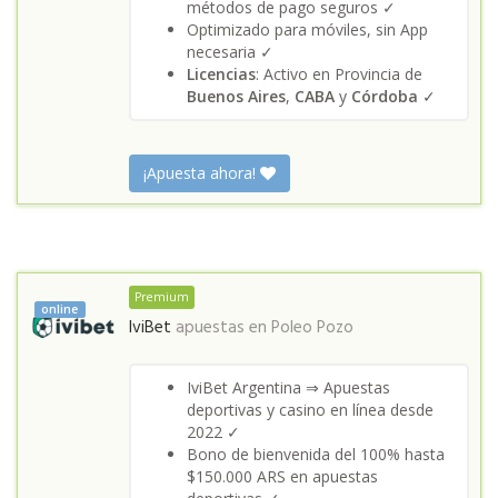
métodos de pago seguros ✓
Optimizado para móviles, sin App
necesaria ✓
Licencias
: Activo en Provincia de
Buenos Aires
,
CABA
y
Córdoba
✓
¡Apuesta ahora!
Premium
online
IviBet
apuestas en
Poleo Pozo
IviBet Argentina ⇒ Apuestas
deportivas y casino en línea desde
2022 ✓
Bono de bienvenida del 100% hasta
$150.000 ARS en apuestas