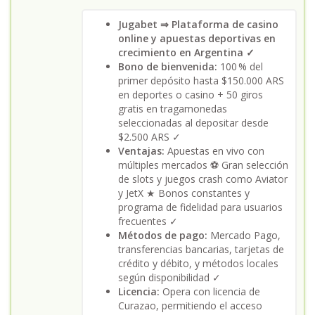
Jugabet ⇒ Plataforma de casino
online y apuestas deportivas en
crecimiento en Argentina ✓
Bono de bienvenida:
100 % del
primer depósito hasta $150.000 ARS
en deportes o casino + 50 giros
gratis en tragamonedas
seleccionadas al depositar desde
$2.500 ARS ✓
Ventajas:
Apuestas en vivo con
múltiples mercados ⚽ Gran selección
de slots y juegos crash como Aviator
y JetX ★ Bonos constantes y
programa de fidelidad para usuarios
frecuentes ✓
Métodos de pago:
Mercado Pago,
transferencias bancarias, tarjetas de
crédito y débito, y métodos locales
según disponibilidad ✓
Licencia:
Opera con licencia de
Curazao, permitiendo el acceso