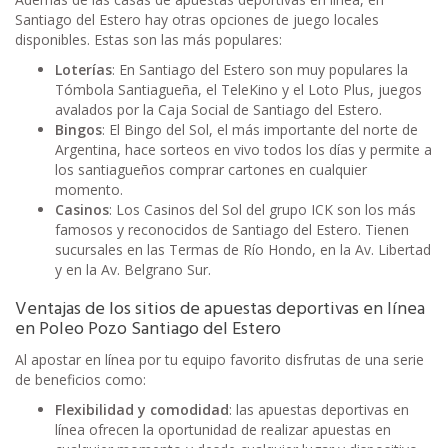
Santiago del Estero hay otras opciones de juego locales
disponibles. Estas son las más populares:
Loterías
: En Santiago del Estero son muy populares la
Tómbola Santiagueña, el TeleKino y el Loto Plus, juegos
avalados por la Caja Social de Santiago del Estero.
Bingos
: El Bingo del Sol, el más importante del norte de
Argentina, hace sorteos en vivo todos los días y permite a
los santiagueños comprar cartones en cualquier
momento.
Casinos
: Los Casinos del Sol del grupo ICK son los más
famosos y reconocidos de Santiago del Estero. Tienen
sucursales en las Termas de Río Hondo, en la Av. Libertad
y en la Av. Belgrano Sur.
Ventajas de los sitios de apuestas deportivas en línea
en Poleo Pozo Santiago del Estero
Al apostar en línea por tu equipo favorito disfrutas de una serie
de beneficios como:
Flexibilidad y comodidad
: las apuestas deportivas en
línea ofrecen la oportunidad de realizar apuestas en