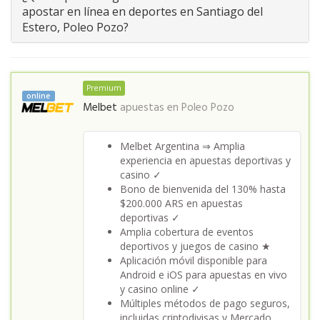
apostar en línea en deportes en Santiago del
Estero, Poleo Pozo?
Premium
online
Melbet
apuestas en
Poleo Pozo
Melbet Argentina ⇒ Amplia
experiencia en apuestas deportivas y
casino ✓
Bono de bienvenida del 130% hasta
$200.000 ARS en apuestas
deportivas ✓
Amplia cobertura de eventos
deportivos y juegos de casino ★
Aplicación móvil disponible para
Android e iOS para apuestas en vivo
y casino online ✓
Múltiples métodos de pago seguros,
incluidas criptodivisas y Mercado