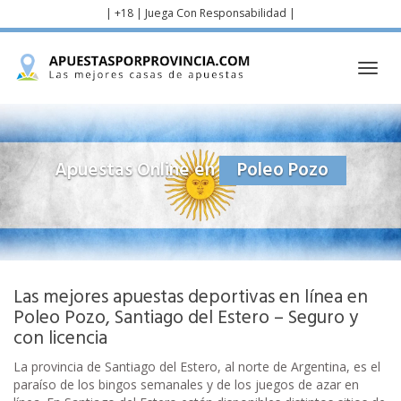
Skip
| +18 | Juega Con Responsabilidad |
to
main
content
Toggl
navig
Apuestas Online en
Poleo Pozo
Las mejores apuestas deportivas en línea en
Poleo Pozo, Santiago del Estero – Seguro y
con licencia
La provincia de Santiago del Estero, al norte de Argentina, es el
paraíso de los bingos semanales y de los juegos de azar en