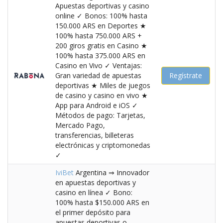
Apuestas deportivas y casino
online ✓ Bonos: 100% hasta
150.000 ARS en Deportes ★
100% hasta 750.000 ARS +
200 giros gratis en Casino ★
100% hasta 375.000 ARS en
Casino en Vivo ✓ Ventajas:
Gran variedad de apuestas
Regístrate
deportivas ★ Miles de juegos
de casino y casino en vivo ★
App para Android e iOS ✓
Métodos de pago: Tarjetas,
Mercado Pago,
transferencias, billeteras
electrónicas y criptomonedas
✓
IviBet
Argentina ⇒ Innovador
en apuestas deportivas y
casino en línea ✓ Bono:
100% hasta $150.000 ARS en
el primer depósito para
apuestas deportivas o