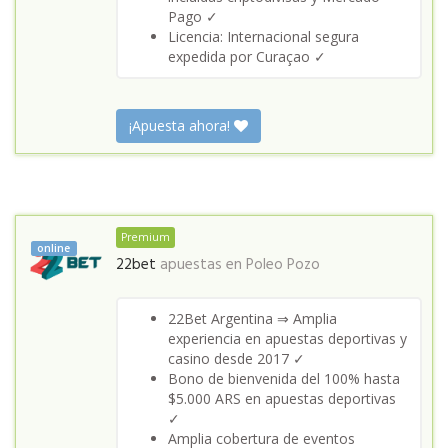
Pago ✓
Licencia: Internacional segura
expedida por Curaçao ✓
¡Apuesta ahora!
Premium
online
22bet
apuestas en
Poleo Pozo
22Bet Argentina ⇒ Amplia
experiencia en apuestas deportivas y
casino desde 2017 ✓
Bono de bienvenida del 100% hasta
$5.000 ARS en apuestas deportivas
✓
Amplia cobertura de eventos