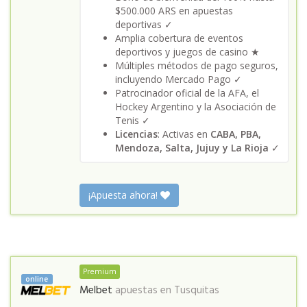
$500.000 ARS en apuestas
deportivas ✓
Amplia cobertura de eventos
deportivos y juegos de casino ★
Múltiples métodos de pago seguros,
incluyendo Mercado Pago ✓
Patrocinador oficial de la AFA, el
Hockey Argentino y la Asociación de
Tenis ✓
Licencias
: Activas en
CABA, PBA,
Mendoza, Salta, Jujuy y La Rioja
✓
¡Apuesta ahora!
Premium
online
Melbet
apuestas en
Tusquitas