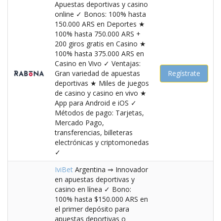
Apuestas deportivas y casino
online ✓ Bonos: 100% hasta
150.000 ARS en Deportes ★
100% hasta 750.000 ARS +
200 giros gratis en Casino ★
100% hasta 375.000 ARS en
Casino en Vivo ✓ Ventajas:
Gran variedad de apuestas
Regístrate
deportivas ★ Miles de juegos
de casino y casino en vivo ★
App para Android e iOS ✓
Métodos de pago: Tarjetas,
Mercado Pago,
transferencias, billeteras
electrónicas y criptomonedas
✓
IviBet
Argentina ⇒ Innovador
en apuestas deportivas y
casino en línea ✓ Bono:
100% hasta $150.000 ARS en
el primer depósito para
apuestas deportivas o