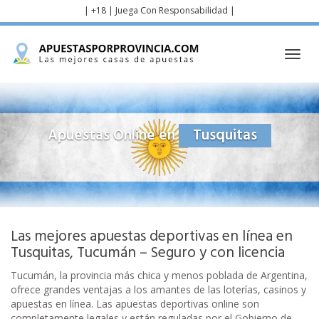
Skip
| +18 | Juega Con Responsabilidad |
to
main
content
Toggl
navig
Apuestas Online en
Tusquitas
Las mejores apuestas deportivas en línea en
Tusquitas, Tucumán – Seguro y con licencia
Tucumán, la provincia más chica y menos poblada de Argentina,
ofrece grandes ventajas a los amantes de las loterías, casinos y
apuestas en línea. Las apuestas deportivas online son
completamente legales y están reguladas por el Gobierno de