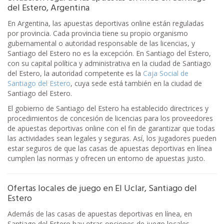
del Estero, Argentina
En Argentina, las apuestas deportivas online están reguladas
por provincia. Cada provincia tiene su propio organismo
gubernamental o autoridad responsable de las licencias, y
Santiago del Estero no es la excepción. En Santiago del Estero,
con su capital política y administrativa en la ciudad de Santiago
del Estero, la autoridad competente es la
Caja Social de
Santiago del Estero
, cuya sede está también en la ciudad de
Santiago del Estero.
El gobierno de Santiago del Estero ha establecido directrices y
procedimientos de concesión de licencias para los proveedores
de apuestas deportivas online con el fin de garantizar que todas
las actividades sean legales y seguras. Así, los jugadores pueden
estar seguros de que las casas de apuestas deportivas en línea
cumplen las normas y ofrecen un entorno de apuestas justo.
Ofertas locales de juego en El Uclar, Santiago del
Estero
Además de las casas de apuestas deportivas en línea, en
Santiago del Estero hay otras opciones de juego locales