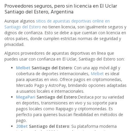
Proveedores seguros, pero sin licencia en El Uclar
Santiago del Estero, Argentina
Aunque algunos
sitios de apuestas deportivas online en
Santiago del Estero
no tienen licencia, son igualmente seguros y
dignos de confianza. Esto se debe a que cuentan con licencia en
otros países, donde cumplen estrictas normas de seguridad y
privacidad.
Algunos proveedores de apuestas deportivas en línea que
puedes usar con confianza en El Uclar, Santiago del Estero son:
Melbet
Santiago del Estero
: Con una app móvil ágil y
cobertura de deportes internacionales,
Melbet
es ideal
para apuestas en vivo. Ofrece pagos en criptomonedas,
Mercado Pago y AstroPay, brindando opciones adaptadas
a usuarios locales e internacionales.
MegaPari
Santiago del Estero
:Destaca por su variedad
en deportes, transmisiones en vivo y su soporte para
pagos locales como Rapipago y criptomonedas. Es
perfecto para quienes buscan flexibilidad en métodos de
pago.
20Bet
Santiago del Estero
: Su plataforma moderna