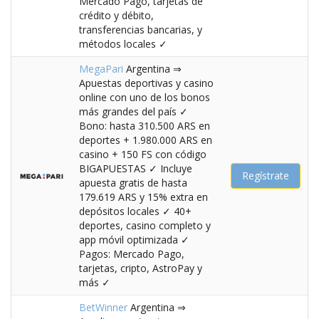
Mercado Pago, tarjetas de
crédito y débito,
transferencias bancarias, y
métodos locales ✓
MegaPari
Argentina ⇒
Apuestas deportivas y casino
online con uno de los bonos
más grandes del país ✓
Bono: hasta 310.500 ARS en
deportes + 1.980.000 ARS en
casino + 150 FS con código
BIGAPUESTAS ✓ Incluye
Regístrate
apuesta gratis de hasta
179.619 ARS y 15% extra en
depósitos locales ✓ 40+
deportes, casino completo y
app móvil optimizada ✓
Pagos: Mercado Pago,
tarjetas, cripto, AstroPay y
más ✓
BetWinner
Argentina ⇒