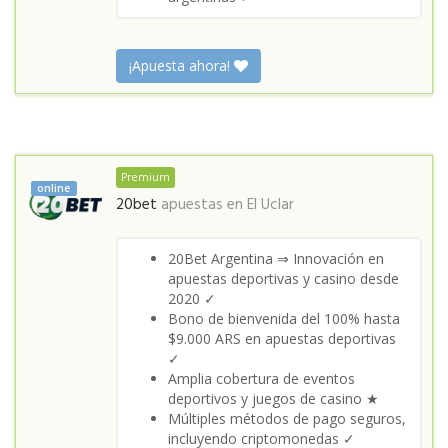
¡Apuesta ahora!
Premium
online
20bet
apuestas en
El Uclar
20Bet Argentina ⇒ Innovación en
apuestas deportivas y casino desde
2020 ✓
Bono de bienvenida del 100% hasta
$9.000 ARS en apuestas deportivas
✓
Amplia cobertura de eventos
deportivos y juegos de casino ★
Múltiples métodos de pago seguros,
incluyendo criptomonedas ✓