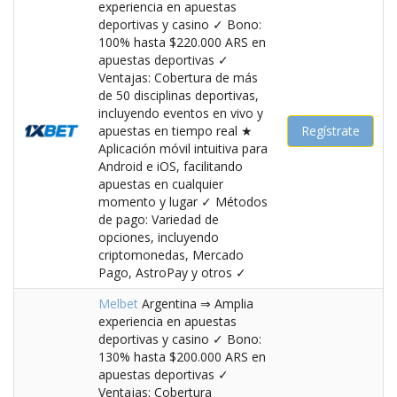
experiencia en apuestas
deportivas y casino ✓ Bono:
100% hasta $220.000 ARS en
apuestas deportivas ✓
Ventajas: Cobertura de más
de 50 disciplinas deportivas,
incluyendo eventos en vivo y
apuestas en tiempo real ★
Regístrate
Aplicación móvil intuitiva para
Android e iOS, facilitando
apuestas en cualquier
momento y lugar ✓ Métodos
de pago: Variedad de
opciones, incluyendo
criptomonedas, Mercado
Pago, AstroPay y otros ✓
Melbet
Argentina ⇒ Amplia
experiencia en apuestas
deportivas y casino ✓ Bono:
130% hasta $200.000 ARS en
apuestas deportivas ✓
Ventajas: Cobertura