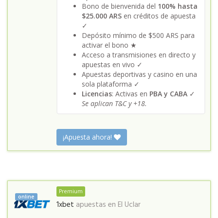
Bono de bienvenida del
100% hasta
$25.000 ARS
en créditos de apuesta
✓
Depósito mínimo de $500 ARS para
activar el bono ★
Acceso a transmisiones en directo y
apuestas en vivo ✓
Apuestas deportivas y casino en una
sola plataforma ✓
Licencias
: Activas en
PBA y CABA
✓
Se aplican T&C y +18.
¡Apuesta ahora!
Premium
online
1xbet
apuestas en
El Uclar