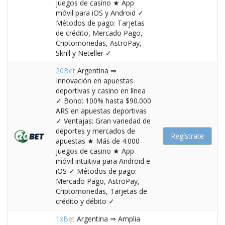
juegos de casino ★ App
móvil para iOS y Android ✓
Métodos de pago: Tarjetas
de crédito, Mercado Pago,
Criptomonedas, AstroPay,
Skrill y Neteller ✓
20Bet
Argentina ⇒
Innovación en apuestas
deportivas y casino en línea
✓ Bono: 100% hasta $90.000
ARS en apuestas deportivas
✓ Ventajas: Gran variedad de
deportes y mercados de
Regístrate
apuestas ★ Más de 4.000
juegos de casino ★ App
móvil intuitiva para Android e
iOS ✓ Métodos de pago:
Mercado Pago, AstroPay,
Criptomonedas, Tarjetas de
crédito y débito ✓
1xBet
Argentina ⇒ Amplia