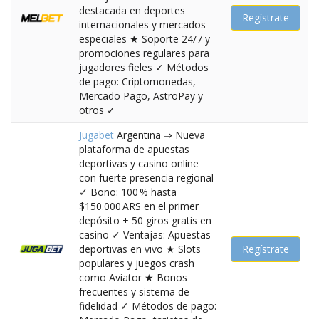
destacada en deportes
Regístrate
internacionales y mercados
especiales ★ Soporte 24/7 y
promociones regulares para
jugadores fieles ✓ Métodos
de pago: Criptomonedas,
Mercado Pago, AstroPay y
otros ✓
Jugabet
Argentina ⇒ Nueva
plataforma de apuestas
deportivas y casino online
con fuerte presencia regional
✓ Bono: 100 % hasta
$150.000 ARS en el primer
depósito + 50 giros gratis en
casino ✓ Ventajas: Apuestas
deportivas en vivo ★ Slots
Regístrate
populares y juegos crash
como Aviator ★ Bonos
frecuentes y sistema de
fidelidad ✓ Métodos de pago: