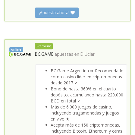
¡Apuesta ahora!
Premium
online
BC.GAME
apuestas en
El Uclar
BC.Game Argentina ⇒ Recomendado
como casino líder en criptomonedas
desde 2017 ✓
Bono de hasta 360% en el cuarto
depósito, acumulando hasta 220,000
BCD en total ✓
Más de 6.000 juegos de casino,
incluyendo tragamonedas y juegos
en vivo ★
Acepta más de 150 criptomonedas,
incluyendo Bitcoin, Ethereum y otras