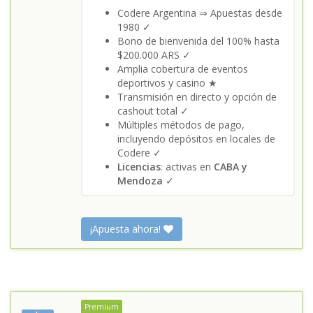
Codere Argentina ⇒ Apuestas desde
1980 ✓
Bono de bienvenida del 100% hasta
$200.000 ARS ✓
Amplia cobertura de eventos
deportivos y casino ★
Transmisión en directo y opción de
cashout total ✓
Múltiples métodos de pago,
incluyendo depósitos en locales de
Codere ✓
Licencias
: activas en
CABA y
Mendoza
✓
¡Apuesta ahora!
Premium