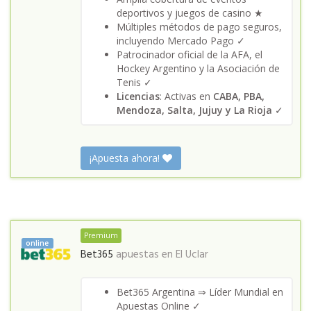
deportivos y juegos de casino ★
Múltiples métodos de pago seguros,
incluyendo Mercado Pago ✓
Patrocinador oficial de la AFA, el
Hockey Argentino y la Asociación de
Tenis ✓
Licencias
: Activas en
CABA, PBA,
Mendoza, Salta, Jujuy y La Rioja
✓
¡Apuesta ahora!
Premium
online
Bet365
apuestas en
El Uclar
Bet365 Argentina ⇒ Líder Mundial en
Apuestas Online ✓