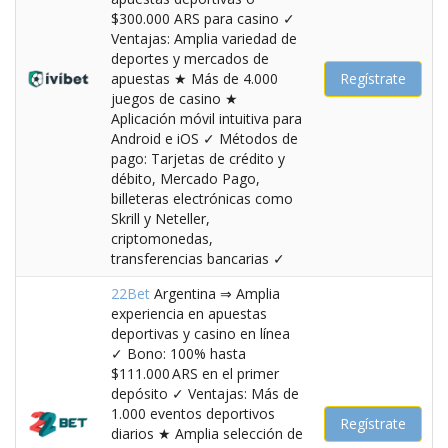
$300.000 ARS para casino ✓
Ventajas: Amplia variedad de
deportes y mercados de
apuestas ★ Más de 4.000
Regístrate
juegos de casino ★
Aplicación móvil intuitiva para
Android e iOS ✓ Métodos de
pago: Tarjetas de crédito y
débito, Mercado Pago,
billeteras electrónicas como
Skrill y Neteller,
criptomonedas,
transferencias bancarias ✓
22Bet
Argentina ⇒ Amplia
experiencia en apuestas
deportivas y casino en línea
✓ Bono: 100% hasta
$111.000 ARS en el primer
depósito ✓ Ventajas: Más de
1.000 eventos deportivos
Regístrate
diarios ★ Amplia selección de