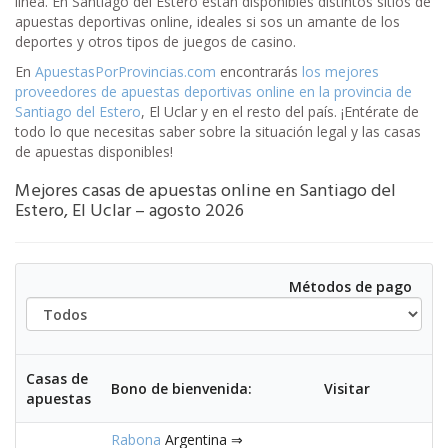
línea. En Santiago del Estero están disponibles distintos sitios de
apuestas deportivas online, ideales si sos un amante de los
deportes y otros tipos de juegos de casino.
En
ApuestasPorProvincias.com
encontrarás
los mejores
proveedores de apuestas deportivas online en la provincia de
Santiago del Estero
, El Uclar y en el resto del país. ¡Entérate de
todo lo que necesitas saber sobre la situación legal y las casas
de apuestas disponibles!
Mejores casas de apuestas online en Santiago del
Estero, El Uclar – agosto 2026
Métodos de pago
Casas de
Bono de bienvenida:
Visitar
apuestas
Rabona
Argentina ⇒