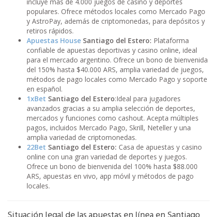
incluye más de 4.000 juegos de casino y deportes
populares. Ofrece métodos locales como Mercado Pago
y AstroPay, además de criptomonedas, para depósitos y
retiros rápidos.
Apuestas House
Santiago del Estero:
Plataforma
confiable de apuestas deportivas y casino online, ideal
para el mercado argentino. Ofrece un bono de bienvenida
del 150% hasta $40.000 ARS, amplia variedad de juegos,
métodos de pago locales como Mercado Pago y soporte
en español.
1xBet
Santiago del Estero
:Ideal para jugadores
avanzados gracias a su amplia selección de deportes,
mercados y funciones como cashout. Acepta múltiples
pagos, incluidos Mercado Pago, Skrill, Neteller y una
amplia variedad de criptomonedas.
22Bet
Santiago del Estero:
Casa de apuestas y casino
online con una gran variedad de deportes y juegos.
Ofrece un bono de bienvenida del 100% hasta $88.000
ARS, apuestas en vivo, app móvil y métodos de pago
locales.
Situación legal de las apuestas en línea en Santiago