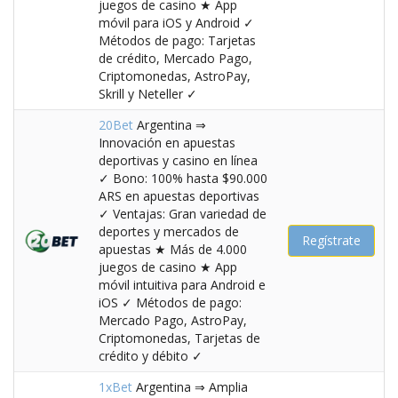
juegos de casino ★ App
móvil para iOS y Android ✓
Métodos de pago: Tarjetas
de crédito, Mercado Pago,
Criptomonedas, AstroPay,
Skrill y Neteller ✓
20Bet
Argentina ⇒
Innovación en apuestas
deportivas y casino en línea
✓ Bono: 100% hasta $90.000
ARS en apuestas deportivas
✓ Ventajas: Gran variedad de
deportes y mercados de
Regístrate
apuestas ★ Más de 4.000
juegos de casino ★ App
móvil intuitiva para Android e
iOS ✓ Métodos de pago:
Mercado Pago, AstroPay,
Criptomonedas, Tarjetas de
crédito y débito ✓
1xBet
Argentina ⇒ Amplia