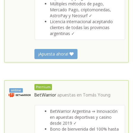
Múltiples métodos de pago,
Mercado Pago, criptomonedas,
AstroPay y Neosurf ✓
Licencia internacional aceptando
clientes de todas las provincias
argentinas ✓
¡Apuesta ahora!
Premium
online
BetWarrior
apuestas en
Tomás Young
BetWarrior Argentina ⇒ Innovación
en apuestas deportivas y casino
desde 2019 ✓
Bono de bienvenida del 100% hasta