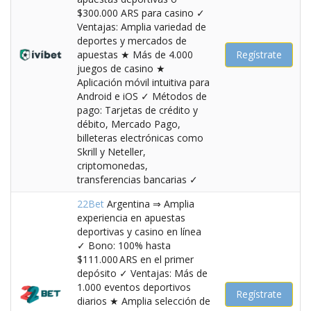
$300.000 ARS para casino ✓
Ventajas: Amplia variedad de
deportes y mercados de
apuestas ★ Más de 4.000
Regístrate
juegos de casino ★
Aplicación móvil intuitiva para
Android e iOS ✓ Métodos de
pago: Tarjetas de crédito y
débito, Mercado Pago,
billeteras electrónicas como
Skrill y Neteller,
criptomonedas,
transferencias bancarias ✓
22Bet
Argentina ⇒ Amplia
experiencia en apuestas
deportivas y casino en línea
✓ Bono: 100% hasta
$111.000 ARS en el primer
depósito ✓ Ventajas: Más de
1.000 eventos deportivos
Regístrate
diarios ★ Amplia selección de