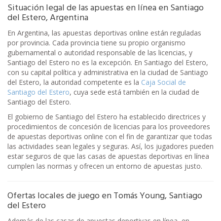
Situación legal de las apuestas en línea en Santiago
del Estero, Argentina
En Argentina, las apuestas deportivas online están reguladas
por provincia. Cada provincia tiene su propio organismo
gubernamental o autoridad responsable de las licencias, y
Santiago del Estero no es la excepción. En Santiago del Estero,
con su capital política y administrativa en la ciudad de Santiago
del Estero, la autoridad competente es la
Caja Social de
Santiago del Estero
, cuya sede está también en la ciudad de
Santiago del Estero.
El gobierno de Santiago del Estero ha establecido directrices y
procedimientos de concesión de licencias para los proveedores
de apuestas deportivas online con el fin de garantizar que todas
las actividades sean legales y seguras. Así, los jugadores pueden
estar seguros de que las casas de apuestas deportivas en línea
cumplen las normas y ofrecen un entorno de apuestas justo.
Ofertas locales de juego en Tomás Young, Santiago
del Estero
Además de las casas de apuestas deportivas en línea, en