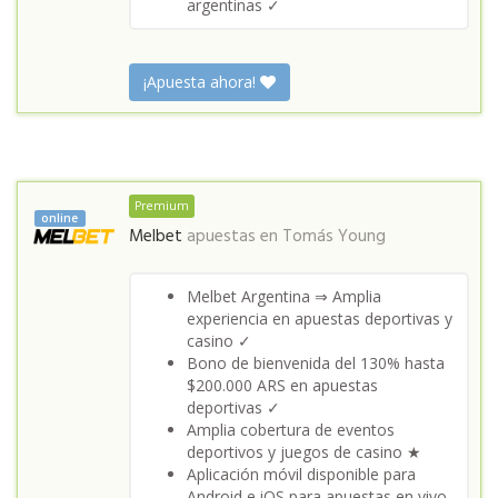
argentinas ✓
¡Apuesta ahora!
Premium
online
Melbet
apuestas en
Tomás Young
Melbet Argentina ⇒ Amplia
experiencia en apuestas deportivas y
casino ✓
Bono de bienvenida del 130% hasta
$200.000 ARS en apuestas
deportivas ✓
Amplia cobertura de eventos
deportivos y juegos de casino ★
Aplicación móvil disponible para
Android e iOS para apuestas en vivo