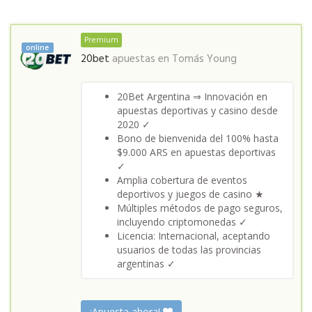
Premium
online
20bet
apuestas en
Tomás Young
20Bet Argentina ⇒ Innovación en
apuestas deportivas y casino desde
2020 ✓
Bono de bienvenida del 100% hasta
$9.000 ARS en apuestas deportivas
✓
Amplia cobertura de eventos
deportivos y juegos de casino ★
Múltiples métodos de pago seguros,
incluyendo criptomonedas ✓
Licencia: Internacional, aceptando
usuarios de todas las provincias
argentinas ✓
¡Apuesta ahora!