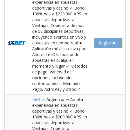
experiencia en apuestas
deportivas y casino ✓ Bono:
100% hasta $220.000 ARS en
apuestas deportivas ✓
Ventajas: Cobertura de más
de 50 disciplinas deportivas,
incluyendo eventos en vivo y
apuestas en tiempo real ★
Regístrate
Aplicación móvil intuitiva para
Android e iOS, facilitando
apuestas en cualquier
momento y lugar ✓ Métodos
de pago: Variedad de
opciones, incluyendo
criptomonedas, Mercado
Pago, AstroPay y otros ✓
Melbet
Argentina ⇒ Amplia
experiencia en apuestas
deportivas y casino ✓ Bono:
130% hasta $200.000 ARS en
apuestas deportivas ✓
Ventajas: Cobertura