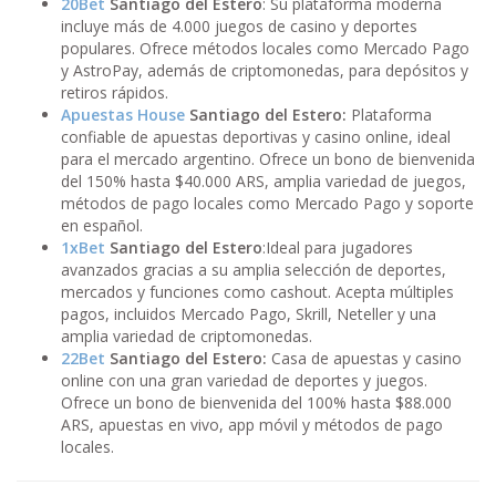
20Bet
Santiago del Estero
: Su plataforma moderna
incluye más de 4.000 juegos de casino y deportes
populares. Ofrece métodos locales como Mercado Pago
y AstroPay, además de criptomonedas, para depósitos y
retiros rápidos.
Apuestas House
Santiago del Estero:
Plataforma
confiable de apuestas deportivas y casino online, ideal
para el mercado argentino. Ofrece un bono de bienvenida
del 150% hasta $40.000 ARS, amplia variedad de juegos,
métodos de pago locales como Mercado Pago y soporte
en español.
1xBet
Santiago del Estero
:Ideal para jugadores
avanzados gracias a su amplia selección de deportes,
mercados y funciones como cashout. Acepta múltiples
pagos, incluidos Mercado Pago, Skrill, Neteller y una
amplia variedad de criptomonedas.
22Bet
Santiago del Estero:
Casa de apuestas y casino
online con una gran variedad de deportes y juegos.
Ofrece un bono de bienvenida del 100% hasta $88.000
ARS, apuestas en vivo, app móvil y métodos de pago
locales.