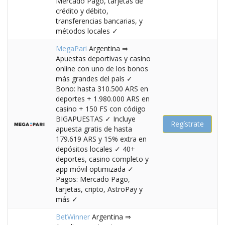
Mercado Pago, tarjetas de
crédito y débito,
transferencias bancarias, y
métodos locales ✓
MegaPari
Argentina ⇒
Apuestas deportivas y casino
online con uno de los bonos
más grandes del país ✓
Bono: hasta 310.500 ARS en
deportes + 1.980.000 ARS en
casino + 150 FS con código
BIGAPUESTAS ✓ Incluye
Regístrate
apuesta gratis de hasta
179.619 ARS y 15% extra en
depósitos locales ✓ 40+
deportes, casino completo y
app móvil optimizada ✓
Pagos: Mercado Pago,
tarjetas, cripto, AstroPay y
más ✓
BetWinner
Argentina ⇒