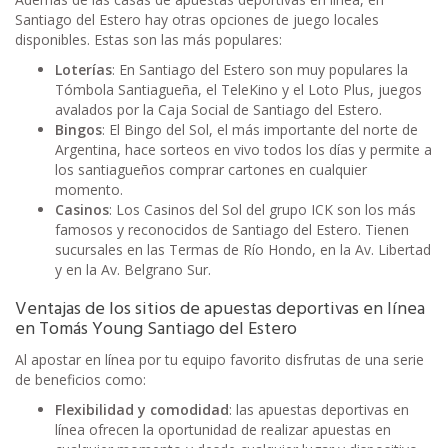
Santiago del Estero hay otras opciones de juego locales
disponibles. Estas son las más populares:
Loterías
: En Santiago del Estero son muy populares la
Tómbola Santiagueña, el TeleKino y el Loto Plus, juegos
avalados por la Caja Social de Santiago del Estero.
Bingos
: El Bingo del Sol, el más importante del norte de
Argentina, hace sorteos en vivo todos los días y permite a
los santiagueños comprar cartones en cualquier
momento.
Casinos
: Los Casinos del Sol del grupo ICK son los más
famosos y reconocidos de Santiago del Estero. Tienen
sucursales en las Termas de Río Hondo, en la Av. Libertad
y en la Av. Belgrano Sur.
Ventajas de los sitios de apuestas deportivas en línea
en Tomás Young Santiago del Estero
Al apostar en línea por tu equipo favorito disfrutas de una serie
de beneficios como:
Flexibilidad y comodidad
: las apuestas deportivas en
línea ofrecen la oportunidad de realizar apuestas en