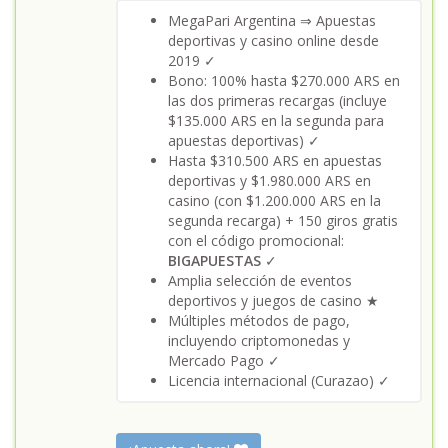
MegaPari Argentina ⇒ Apuestas
deportivas y casino online desde
2019 ✓
Bono: 100% hasta $270.000 ARS en
las dos primeras recargas (incluye
$135.000 ARS en la segunda para
apuestas deportivas) ✓
Hasta $310.500 ARS en apuestas
deportivas y $1.980.000 ARS en
casino (con $1.200.000 ARS en la
segunda recarga) + 150 giros gratis
con el código promocional:
BIGAPUESTAS
✓
Amplia selección de eventos
deportivos y juegos de casino ★
Múltiples métodos de pago,
incluyendo criptomonedas y
Mercado Pago ✓
Licencia internacional (Curazao) ✓