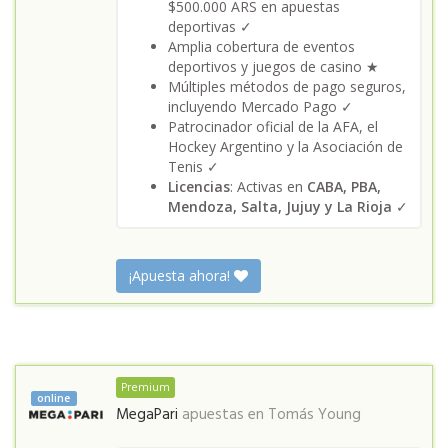
$500.000 ARS en apuestas
deportivas ✓
Amplia cobertura de eventos
deportivos y juegos de casino ★
Múltiples métodos de pago seguros,
incluyendo Mercado Pago ✓
Patrocinador oficial de la AFA, el
Hockey Argentino y la Asociación de
Tenis ✓
Licencias
: Activas en
CABA, PBA,
Mendoza, Salta, Jujuy y La Rioja
✓
¡Apuesta ahora!
Premium
online
MegaPari
apuestas en
Tomás Young