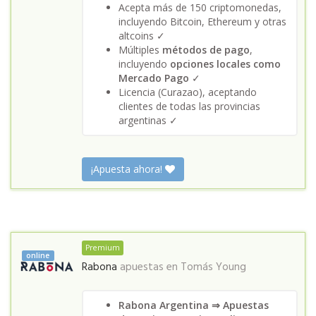
Acepta más de 150 criptomonedas,
incluyendo Bitcoin, Ethereum y otras
altcoins ✓
Múltiples
métodos de pago
,
incluyendo
opciones locales como
Mercado Pago
✓
Licencia (Curazao), aceptando
clientes de todas las provincias
argentinas ✓
¡Apuesta ahora!
Premium
online
Rabona
apuestas en
Tomás Young
Rabona Argentina ⇒ Apuestas