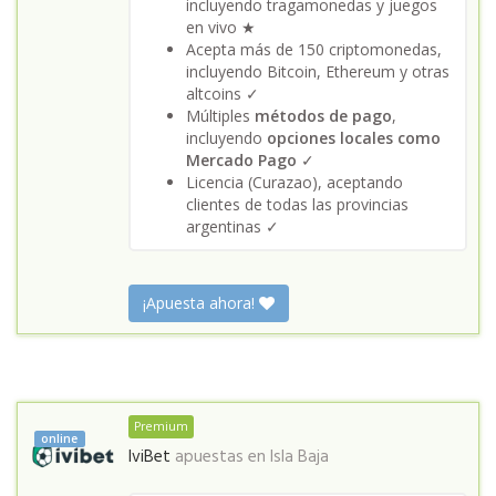
incluyendo tragamonedas y juegos
en vivo ★
Acepta más de 150 criptomonedas,
incluyendo Bitcoin, Ethereum y otras
altcoins ✓
Múltiples
métodos de pago
,
incluyendo
opciones locales como
Mercado Pago
✓
Licencia (Curazao), aceptando
clientes de todas las provincias
argentinas ✓
¡Apuesta ahora!
Premium
online
IviBet
apuestas en
Isla Baja