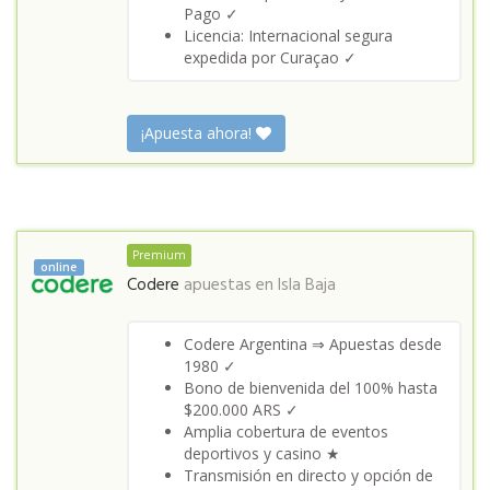
Pago ✓
Licencia: Internacional segura
expedida por Curaçao ✓
¡Apuesta ahora!
Premium
online
Codere
apuestas en
Isla Baja
Codere Argentina ⇒ Apuestas desde
1980 ✓
Bono de bienvenida del 100% hasta
$200.000 ARS ✓
Amplia cobertura de eventos
deportivos y casino ★
Transmisión en directo y opción de