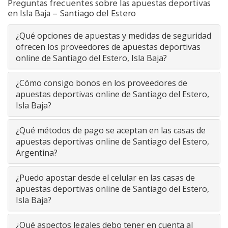
Preguntas frecuentes sobre las apuestas deportivas
en Isla Baja – Santiago del Estero
¿Qué opciones de apuestas y medidas de seguridad
ofrecen los proveedores de apuestas deportivas
online de Santiago del Estero, Isla Baja?
¿Cómo consigo bonos en los proveedores de
apuestas deportivas online de Santiago del Estero,
Isla Baja?
¿Qué métodos de pago se aceptan en las casas de
apuestas deportivas online de Santiago del Estero,
Argentina?
¿Puedo apostar desde el celular en las casas de
apuestas deportivas online de Santiago del Estero,
Isla Baja?
¿Qué aspectos legales debo tener en cuenta al