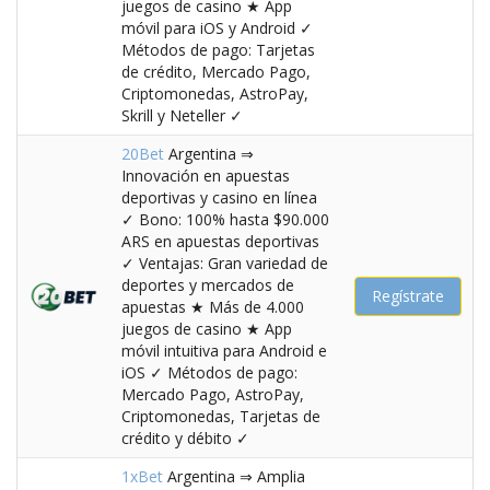
juegos de casino ★ App
móvil para iOS y Android ✓
Métodos de pago: Tarjetas
de crédito, Mercado Pago,
Criptomonedas, AstroPay,
Skrill y Neteller ✓
20Bet
Argentina ⇒
Innovación en apuestas
deportivas y casino en línea
✓ Bono: 100% hasta $90.000
ARS en apuestas deportivas
✓ Ventajas: Gran variedad de
deportes y mercados de
Regístrate
apuestas ★ Más de 4.000
juegos de casino ★ App
móvil intuitiva para Android e
iOS ✓ Métodos de pago:
Mercado Pago, AstroPay,
Criptomonedas, Tarjetas de
crédito y débito ✓
1xBet
Argentina ⇒ Amplia