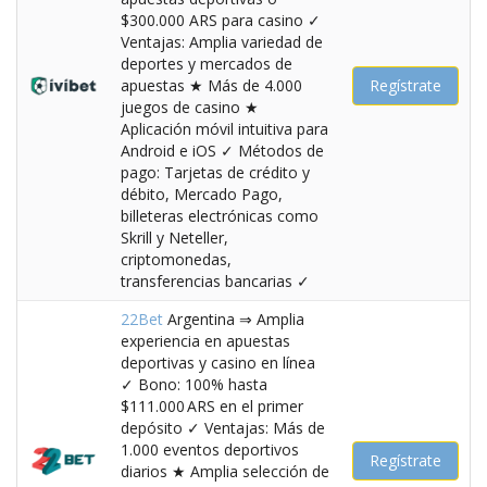
$300.000 ARS para casino ✓
Ventajas: Amplia variedad de
deportes y mercados de
apuestas ★ Más de 4.000
Regístrate
juegos de casino ★
Aplicación móvil intuitiva para
Android e iOS ✓ Métodos de
pago: Tarjetas de crédito y
débito, Mercado Pago,
billeteras electrónicas como
Skrill y Neteller,
criptomonedas,
transferencias bancarias ✓
22Bet
Argentina ⇒ Amplia
experiencia en apuestas
deportivas y casino en línea
✓ Bono: 100% hasta
$111.000 ARS en el primer
depósito ✓ Ventajas: Más de
1.000 eventos deportivos
Regístrate
diarios ★ Amplia selección de