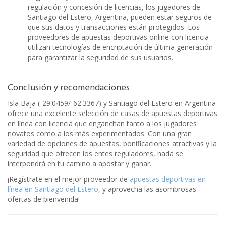
regulación y concesión de licencias, los jugadores de
Santiago del Estero, Argentina, pueden estar seguros de
que sus datos y transacciones están protegidos. Los
proveedores de apuestas deportivas online con licencia
utilizan tecnologías de encriptación de última generación
para garantizar la seguridad de sus usuarios.
Conclusión y recomendaciones
Isla Baja (-29.0459/-62.3367) y Santiago del Estero en Argentina
ofrece una excelente selección de casas de apuestas deportivas
en línea con licencia que enganchan tanto a los jugadores
novatos como a los más experimentados. Con una gran
variedad de opciones de apuestas, bonificaciones atractivas y la
seguridad que ofrecen los entes reguladores, nada se
interpondrá en tu camino a apostar y ganar.
¡Regístrate en el mejor proveedor de
apuestas deportivas en
línea en Santiago del Estero
, y aprovecha las asombrosas
ofertas de bienvenida!