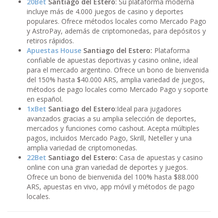
20Bet
Santiago del Estero
: Su plataforma moderna
incluye más de 4.000 juegos de casino y deportes
populares. Ofrece métodos locales como Mercado Pago
y AstroPay, además de criptomonedas, para depósitos y
retiros rápidos.
Apuestas House
Santiago del Estero:
Plataforma
confiable de apuestas deportivas y casino online, ideal
para el mercado argentino. Ofrece un bono de bienvenida
del 150% hasta $40.000 ARS, amplia variedad de juegos,
métodos de pago locales como Mercado Pago y soporte
en español.
1xBet
Santiago del Estero
:Ideal para jugadores
avanzados gracias a su amplia selección de deportes,
mercados y funciones como cashout. Acepta múltiples
pagos, incluidos Mercado Pago, Skrill, Neteller y una
amplia variedad de criptomonedas.
22Bet
Santiago del Estero:
Casa de apuestas y casino
online con una gran variedad de deportes y juegos.
Ofrece un bono de bienvenida del 100% hasta $88.000
ARS, apuestas en vivo, app móvil y métodos de pago
locales.