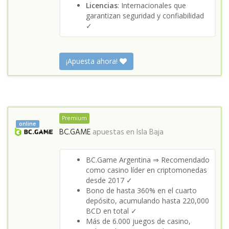
Licencias
: Internacionales que
garantizan seguridad y confiabilidad
✓
¡Apuesta ahora!
Premium
online
BC.GAME
apuestas en
Isla Baja
BC.Game Argentina ⇒ Recomendado
como casino líder en criptomonedas
desde 2017 ✓
Bono de hasta 360% en el cuarto
depósito, acumulando hasta 220,000
BCD en total ✓
Más de 6.000 juegos de casino,