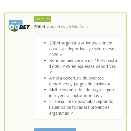
Premium
online
20bet
apuestas en
Isla Baja
20Bet Argentina ⇒ Innovación en
apuestas deportivas y casino desde
2020 ✓
Bono de bienvenida del 100% hasta
$9.000 ARS en apuestas deportivas
✓
Amplia cobertura de eventos
deportivos y juegos de casino ★
Múltiples métodos de pago seguros,
incluyendo criptomonedas ✓
Licencia: Internacional, aceptando
usuarios de todas las provincias
argentinas ✓