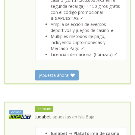
casino (con $1.200.000 ARS en la
segunda recarga) + 150 giros gratis
con el código promocional:
BIGAPUESTAS
✓
Amplia selección de eventos
deportivos y juegos de casino ★
Múltiples métodos de pago,
incluyendo criptomonedas y
Mercado Pago ✓
Licencia internacional (Curazao) ✓
¡Apuesta ahora!
Premium
online
Jugabet
apuestas en
Isla Baja
Jugabet ⇒ Plataforma de casino