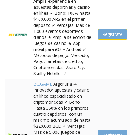
Amplia experiencia en
apuestas deportivas y casino
en línea ✓ Bono: 100% hasta
$100.000 ARS en el primer
depósito ✓ Ventajas: Más de
1.000 eventos deportivos
Regístrate
diarios ★ Amplia selección de
juegos de casino ★ App
móvil para iOS y Android ✓
Métodos de pago: Mercado,
Pago,Tarjetas de crédito,
Criptomonedas, AstroPay,
Skrill y Neteller ✓
BC.GAME
Argentina ⇒
Innovador apuestas y casino
en línea especializado en
criptomonedas ✓ Bono:
Hasta 360% en los primeros
cuatro depósitos, con un
máximo acumulado de hasta
$220.000 BCD ✓ Ventajas:
Más de 5.000 juegos de