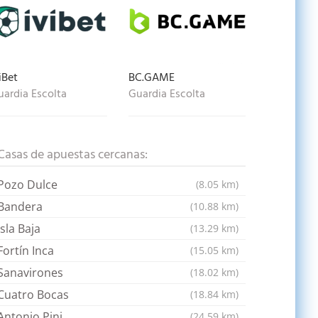
iBet
BC.GAME
uardia Escolta
Guardia Escolta
Casas de apuestas cercanas:
Pozo Dulce
(8.05 km)
Bandera
(10.88 km)
Isla Baja
(13.29 km)
Fortín Inca
(15.05 km)
Sanavirones
(18.02 km)
Cuatro Bocas
(18.84 km)
Antonio Pini
(24.59 km)