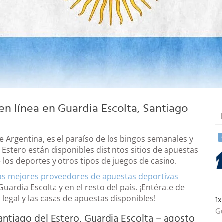
en línea en Guardia Escolta, Santiago
a
de Argentina, es el paraíso de los bingos semanales y
l Estero están disponibles distintos sitios de apuestas
 los deportes y otros tipos de juegos de casino.
os mejores proveedores de apuestas deportivas
 Guardia Escolta y en el resto del país. ¡Entérate de
 legal y las casas de apuestas disponibles!
1
G
antiago del Estero, Guardia Escolta – agosto