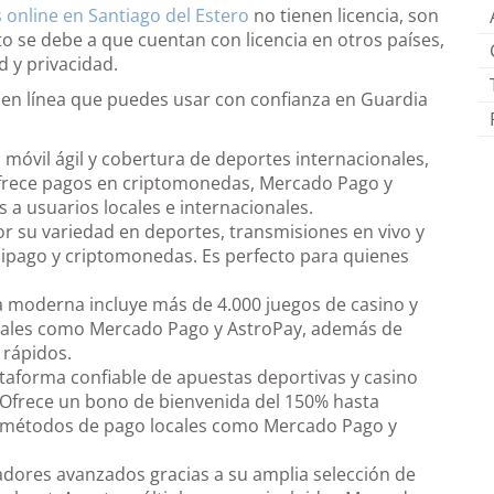
 online en Santiago del Estero
no tienen licencia, son
o se debe a que cuentan con licencia en otros países,
 y privacidad.
en línea que puedes usar con confianza en Guardia
 móvil ágil y cobertura de deportes internacionales,
Ofrece pagos en criptomonedas, Mercado Pago y
a usuarios locales e internacionales.
or su variedad en deportes, transmisiones en vivo y
ipago y criptomonedas. Es perfecto para quienes
a moderna incluye más de 4.000 juegos de casino y
cales como Mercado Pago y AstroPay, además de
 rápidos.
taforma confiable de apuestas deportivas y casino
. Ofrece un bono de bienvenida del 150% hasta
, métodos de pago locales como Mercado Pago y
gadores avanzados gracias a su amplia selección de