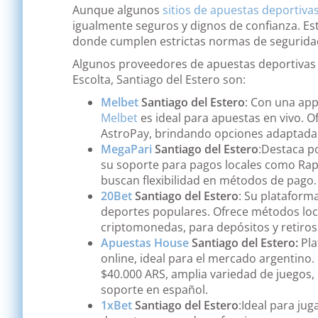
Aunque algunos
sitios de apuestas deportivas
igualmente seguros y dignos de confianza. Est
donde cumplen estrictas normas de seguridad
Algunos proveedores de apuestas deportivas 
Escolta, Santiago del Estero son:
Melbet
Santiago del Estero
: Con una app
Melbet
es ideal para apuestas en vivo. 
AstroPay, brindando opciones adaptadas 
MegaPari
Santiago del Estero
:Destaca p
su soporte para pagos locales como Rap
buscan flexibilidad en métodos de pago.
20Bet
Santiago del Estero
: Su plataform
deportes populares. Ofrece métodos lo
criptomonedas, para depósitos y retiros
Apuestas House
Santiago del Estero:
Pla
online, ideal para el mercado argentino
$40.000 ARS, amplia variedad de juegos
soporte en español.
1xBet
Santiago del Estero
:Ideal para ju