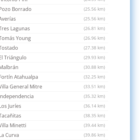
Pozo Borrado
(25.56 km)
Averías
(25.56 km)
Tres Lagunas
(26.81 km)
Tomás Young
(26.96 km)
Tostado
(27.38 km)
El Triángulo
(29.93 km)
Malbrán
(30.88 km)
Fortín Atahualpa
(32.25 km)
Villa General Mitre
(33.51 km)
Independencia
(35.32 km)
Los Juríes
(36.14 km)
Tacañitas
(38.35 km)
Villa Minetti
(39.44 km)
La Curva
(39.86 km)