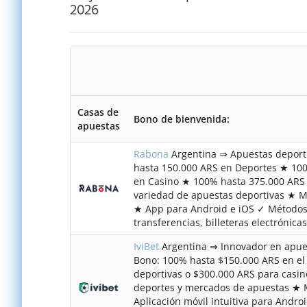
2026
Casas de
Bono de bienvenida:
apuestas
Rabona
Argentina ⇒ Apuestas deporti
hasta 150.000 ARS en Deportes ★ 100%
en Casino ★ 100% hasta 375.000 ARS 
variedad de apuestas deportivas ★ Mi
★ App para Android e iOS ✓ Métodos 
transferencias, billeteras electrónic
IviBet
Argentina ⇒ Innovador en apues
Bono: 100% hasta $150.000 ARS en el
deportivas o $300.000 ARS para casin
deportes y mercados de apuestas ★ M
Aplicación móvil intuitiva para Andro