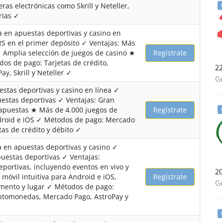
eras electrónicas como Skrill y Neteller,
rias ✓
 en apuestas deportivas y casino en
S en el primer depósito ✓ Ventajas: Más
★ Amplia selección de juegos de casino ★
Regístrate
os de pago: Tarjetas de crédito,
2
y, Skrill y Neteller ✓
G
stas deportivas y casino en línea ✓
estas deportivas ✓ Ventajas: Gran
apuestas ★ Más de 4.000 juegos de
Regístrate
ndroid e iOS ✓ Métodos de pago: Mercado
as de crédito y débito ✓
 en apuestas deportivas y casino ✓
uestas deportivas ✓ Ventajas:
portivas, incluyendo eventos en vivo y
2
móvil intuitiva para Android e iOS,
Regístrate
G
omento y lugar ✓ Métodos de pago:
iptomonedas, Mercado Pago, AstroPay y