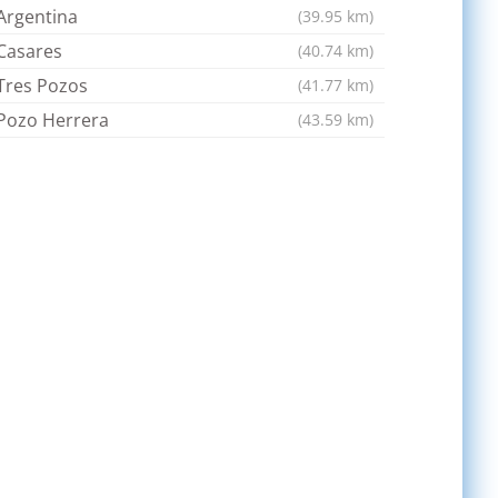
Argentina
(39.95 km)
Casares
(40.74 km)
Tres Pozos
(41.77 km)
Pozo Herrera
(43.59 km)