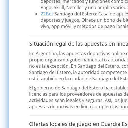
deportes, mercados y funciones como ca
Pago, Skrill, Neteller y una amplia vari
22Bet
Santiago del Estero:
Casa de apues
deportes y juegos. Ofrece un bono de b
vivo, app móvil y métodos de pago locale
Situación legal de las apuestas en líne
En Argentina, las apuestas deportivas online 
propio organismo gubernamental o autoridad r
no es la excepción. En Santiago del Estero, con
Santiago del Estero, la autoridad competente 
está también en la ciudad de Santiago del Est
El gobierno de Santiago del Estero ha estable
licencias para los proveedores de apuestas dep
actividades sean legales y seguras. Así, los 
apuestas deportivas en línea cumplen las nor
Ofertas locales de juego en Guardia Es