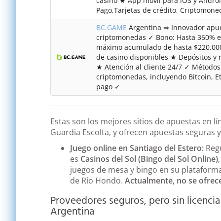
casino ★ App móvil para iOS y Andro
Pago,Tarjetas de crédito, Criptomoneda
BC.GAME
Argentina ⇒ Innovador apues
criptomonedas ✓ Bono: Hasta 360% en
máximo acumulado de hasta $220.000
de casino disponibles ★ Depósitos y 
★ Atención al cliente 24/7 ✓ Métodos
criptomonedas, incluyendo Bitcoin, E
pago ✓
Estas son los mejores sitios de apuestas en l
Guardia Escolta, y ofrecen apuestas seguras y
Juego online en Santiago del Estero:
Regu
es
Casinos del Sol (Bingo del Sol Online)
juegos de mesa y bingo en su plataforma
de Río Hondo.
Actualmente, no se ofrece
Proveedores seguros, pero sin licencia
Argentina