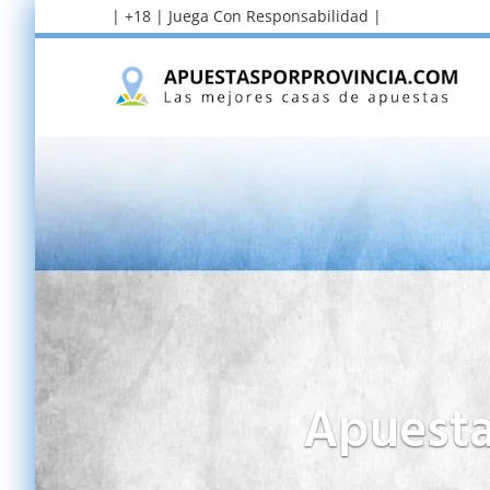
Skip
| +18 | Juega Con Responsabilidad |
to
main
content
Apuesta