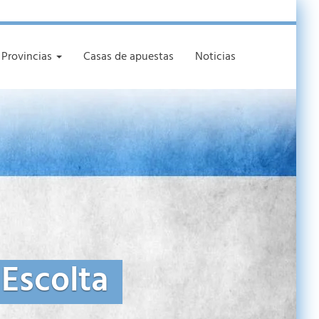
 Provincias
Casas de apuestas
Noticias
Escolta